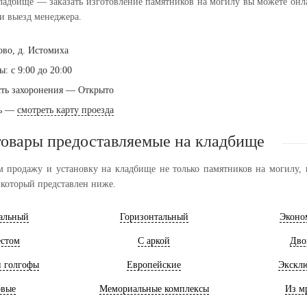
ладбище — заказать изготовление памятников на могилу вы можете онлай
и выезд менеджера.
ово, д. Истомиха
: с 9:00 до 20:00
ть захоронения — Открыто
ть —
смотреть карту проезда
товары предоставляемые на кладбище
 продажу и установку на кладбище не только памятников на могилу, н
 который представлен ниже.
альный
Горизонтальный
Эконо
естом
С аркой
Дво
и голгофы
Европейские
Экскл
овые
Мемориальные комплексы
Из м