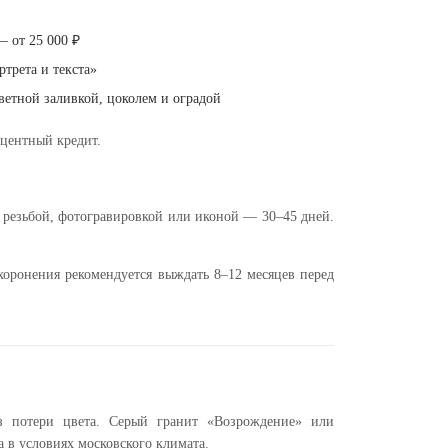
— от 25 000 ₽
ртрета и текста»
ветной заливкой, цоколем и оградой
центный кредит.
 резьбой, фотогравировкой или иконой — 30–45 дней.
ахоронения рекомендуется выждать 8–12 месяцев перед
з потери цвета. Серый гранит «Возрождение» или
 в условиях московского климата.