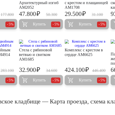
Архитектурный изгиб
с крестом и плащаницей
ск
AM2052
AM1708
к
₽
₽
47.800
29.500
9
177.800
50.300
31.100
Купить
Купить
5%
5%
5%
ойным
Стела с рябиновой
Комплекс с крестом в
Па
M4914
ветвью и свитком
сердце AM6625
же
AM1685
п
₽
₽
32.900
424.100
6
283.100
34.600
446.400
Купить
Купить
5%
5%
5%
ское кладбище — Карта проезда, схема к