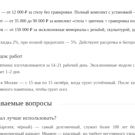
— от 12 000 ₽ за стелу без гравировки. Полный комплект с установкой 
рт
— от 35 000 до 90 000 ₽ за комплект «стела + цветник + гравировка по
ум
— от 150 000 ₽ за эксклюзивные мемориалы с резьбой, скульптурой, ц
кидка 2%, при полной предоплате — 5%. Действуют рассрочка и беспро
док работ
ятники изготавливаются за 14–21 рабочий день. Эксклюзивные модели с
ет 1–2 дня.
 в Москве — с 15 мая по 15 октября, когда грунт устойчивый. После з
янного памятника, чтобы грунт осел.
аваемые вопросы
ал лучше использовать?
(Карелия, чёрный) — самый долговечный, служит более 100 лет бе
кономичный вариант. Мрамор — красивый, но требует регулярного ухода