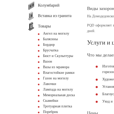
Колумбарий
Виды захоро
Вставка из гранита
На Домодедовско
PQD оформляет в
Товары
дней.
Ангел на могилу
Балясины
Услуги и 
Бордюр
Брусчатка
Что мы дела
Бюст и Скульптуры
Вазон
Изгото
Вазы из мрамора
горизо
Влагостойкие рамки
Газон на могилу
Художе
Лавочки
Устано
Лампада на могилу
Благоу
Мемориальная доска
Скамейки
Уход и 
Тротуарная плитка
Поребрик
Цены