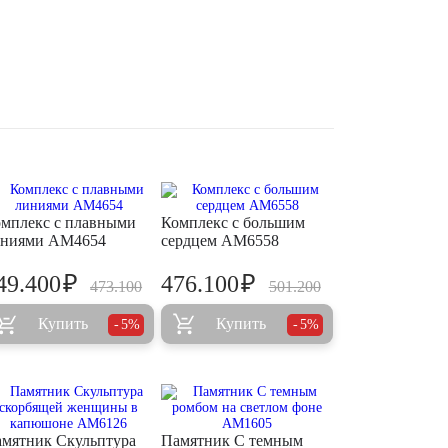
мплекс с плавными
Комплекс с большим
иниями AM4654
сердцем AM6558
₽
₽
49.400
476.100
473.100
501.200
Купить
Купить
5%
5%
мятник Скульптура
Памятник С темным