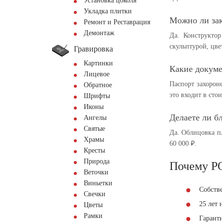
Установка цоколя
Укладка плитки
Можно ли зак
Ремонт и Реставрация
Демонтаж
Да. Конструкто
скульптурой, цв
Гравировка
Картинки
Какие докум
Лицевое
Паспорт захорон
Обратное
это входит в сто
Шрифты
Иконы
Делаете ли б
Ангелы
Святые
Да. Облицовка п
Храмы
60 000 ₽.
Кресты
Природа
Почему P
Веточки
Виньетки
Собств
Свечки
25 лет
Цветы
Рамки
Гаранти