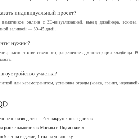
азать индивидуальный проект?
р памятников онлайн с 3D-визуализацией, выезд дизайнера, эскизы
етной заливкой — 30–45 дней.
енты нужны?
ения, паспорт ответственного, разрешение администрации кладбища. P
имость.
лагоустройство участка?
литкой или керамогранитом, установка ограды (ковка, гранит, нержаве
QD
енное производство — без накруток посредников
 на рынке памятников Москвы и Подмосковья
я 5 лет на изделие, 1 год на установку