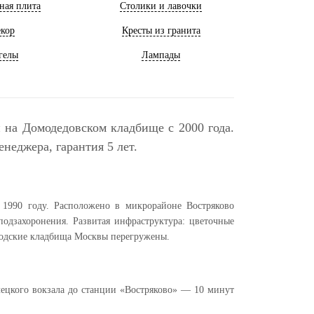
ная плита
Столики и лавочки
кор
Кресты из гранита
гелы
Лампады
 на Домодедовском кладбище с 2000 года.
неджера, гарантия 5 лет.
1990 году. Расположено в микрорайоне Востряково
одзахоронения. Развитая инфраструктура: цветочные
ородские кладбища Москвы перегружены.
лецкого вокзала до станции «Востряково» — 10 минут