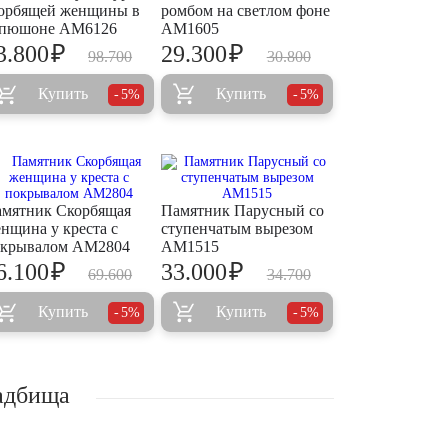
орбящей женщины в
ромбом на светлом фоне
апюшоне AM6126
AM1605
₽
₽
3.800
29.300
98.700
30.800
Купить
Купить
5%
5%
мятник Скорбящая
Памятник Парусный со
нщина у креста с
ступенчатым вырезом
окрывалом AM2804
AM1515
₽
₽
6.100
33.000
69.600
34.700
Купить
Купить
5%
5%
ладбища