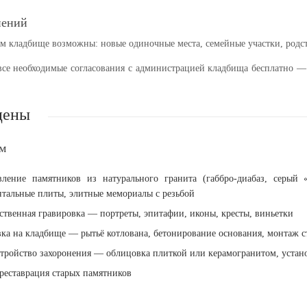
нений
м кладбище возможны: новые одиночные места, семейные участки, родст
се необходимые согласования с администрацией кладбища бесплатно — 
цены
ем
вление памятников
из натурального гранита (габбро-диабаз, серый
нтальные плиты, элитные мемориалы с резьбой
ственная гравировка
— портреты, эпитафии, иконы, кресты, виньетки
вка на кладбище
— рытьё котлована, бетонирование основания, монтаж с
стройство захоронения
— облицовка плиткой или керамогранитом, устано
реставрация
старых памятников