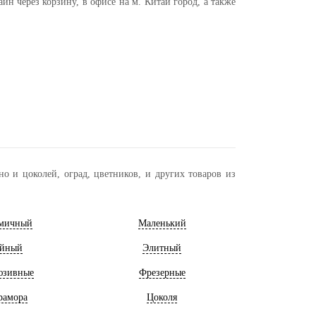
н через корзину, в офисе на м. Китай город, а также
о и цоколей, оград, цветников, и других товаров из
мичный
Маленький
йный
Элитный
юзивные
Фрезерные
рамора
Цоколя