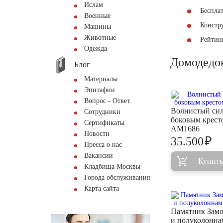
Ислам
Беспла
Военные
Констр
Машины
Животные
Рейтинг
Одежда
Домодедо
Блог
Материалы
Эпитафии
Вопрос - Ответ
Волнистый сил
Сотрудники
боковым крест
Сертификаты
AM1686
Новости
₽
35.500
Пресса о нас
Вакансии
Купить
Кладбища Москвы
Города обслуживания
Карта сайта
Памятник Замо
и полуколонна