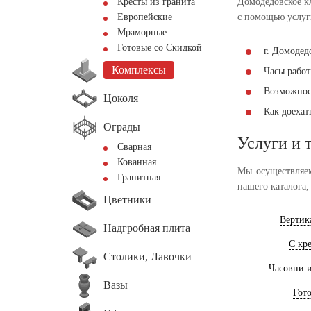
Кресты из гранита
Домодедовское к
Европейские
с помощью услуг
Мраморные
Готовые со Скидкой
г. Домодед
Комплексы
Часы работы
Возможнос
Цоколя
Как доеха
Ограды
Услуги и 
Сварная
Кованная
Мы осуществляем
Гранитная
нашего каталога,
Цветники
Вертик
Надгробная плита
С кр
Столики, Лавочки
Часовни 
Вазы
Гот