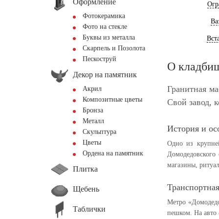
Оформление
Огр
Фотокерамика
Ва
Фото на стекле
Буквы из металла
Вст
Скарпель и Позолота
Пескоструй
О кладби
Декор на памятник
Гранитная ма
Акрил
Композитные цветы
Свой завод, 
Бронза
Металл
История и ос
Скульптура
Цветы
Одно из крупне
Ордена на памятник
Домодедовского 
магазины, ритуал
Плитка
Транспортная
Щебень
Метро «Домодедо
Таблички
пешком. На авто