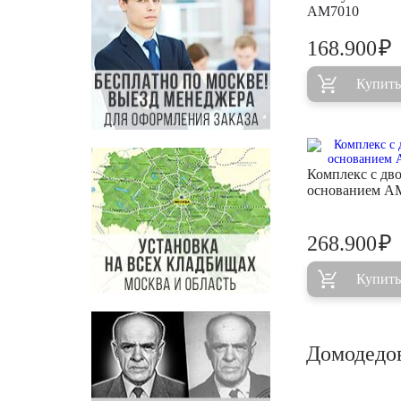
AM7010
₽
168.900
Купить
Комплекс с дв
основанием A
₽
268.900
Купить
Домодедов