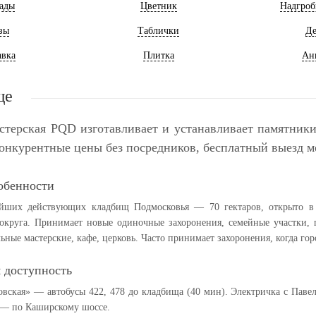
ады
Цветник
Надгроб
зы
Таблички
Де
авка
Плитка
Ан
ще
стерская PQD изготавливает и устанавливает памятники
конкурентные цены без посредников, бесплатный выезд ме
обенности
йших действующих кладбищ Подмосковья — 70 гектаров, открыто в 
округа. Принимает новые одиночные захоронения, семейные участки, п
ьные мастерские, кафе, церковь. Часто принимает захоронения, когда г
 доступность
вская» — автобусы 422, 478 до кладбища (40 мин). Электричка с Паве
 — по Каширскому шоссе.