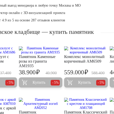
тный выезд менеджера в любую точку Москвы и МО
уктор онлайн с 3D-визуализацией проекта
 4.9 из 5 на основе 287 отзывов клиентов
вское кладбище — купить памятник
уэт с
Памятник Каменные
Комплекс монолитный
Ко
ом
розы из гранита
коричневый AM6509
л
AM1935
₽
₽
38.900
559.000
4
37.400
40.900
588.400
Купить
Купить
5%
5%
5%
к с аркой
Памятник
Памятник Классический
Па
ми