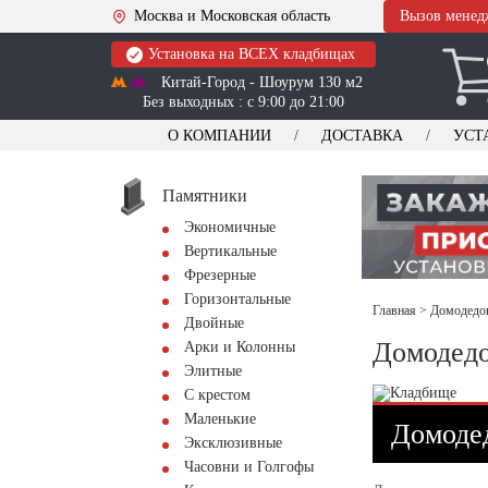
Москва и Московская область
Вызов менед
Установка на ВСЕХ кладбищах
Китай-Город - Шоурум 130 м2
Без выходных : с 9:00 до 21:00
О КОМПАНИИ
ДОСТАВКА
УСТ
Памятники
Экономичные
Вертикальные
Фрезерные
Горизонтальные
Главная
>
Домодедов
Двойные
Домодедо
Арки и Колонны
Элитные
С крестом
Маленькие
Домодед
Эксклюзивные
Часовни и Голгофы