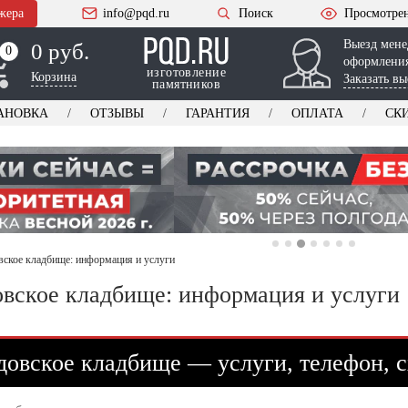
жера
info@pqd.ru
Поиск
Просмотре
Выезд мене
0 руб.
0
0
оформления
изготовление
Корзина
Заказать вы
памятников
АНОВКА
ОТЗЫВЫ
ГАРАНТИЯ
ОПЛАТА
СК
ское кладбище: информация и услуги
вское кладбище: информация и услуги
овское кладбище — услуги, телефон, 