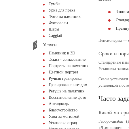
Тумбы
Урна для праха
Эконом
Фото на памятник
Станда
Фотоовалы
Преми
Шары
Сaggiati
Пенсионерам — с
Услуги
Сроки и поря
Памятник в 3D
Эскиз - согласование
Стандартные пам
Портреты на памятник
Установка занима
Цветной портрет
Ручная гравировка
Сезон установки
Гравировка с выездом
установкой посто
Ретушь на памятник
Часто зад
Восстановление фото
Антидождь
Благоустройство
Какой матери
Уход за могилкой
Габбро-диабаз 
Установка оград
«Дымовское» — э