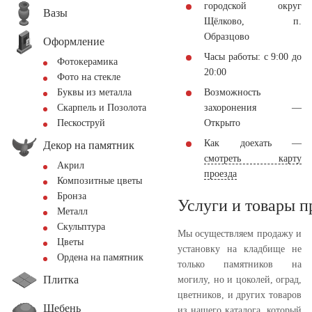
городской округ
Вазы
Щёлково, п.
Образцово
Оформление
Часы работы: с 9:00 до
Фотокерамика
20:00
Фото на стекле
Возможность
Буквы из металла
захоронения —
Скарпель и Позолота
Открыто
Пескоструй
Как доехать —
Декор на памятник
смотреть карту
Акрил
проезда
Композитные цветы
Бронза
Услуги и товары 
Металл
Скульптура
Мы осуществляем продажу и
Цветы
установку на кладбище не
Ордена на памятник
только памятников на
Плитка
могилу, но и цоколей, оград,
цветников, и других товаров
Щебень
из нашего каталога, который