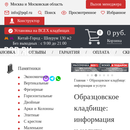
Москва и Московская область
Вызов менеджера
info@pqd.ru
Поиск
Просмотренное
Избранное
Конструктор
Установка на ВСЕХ кладбищах
0 руб.
0
0
Китай-Город - Шоурум 130 м2
Корзина
Без выходных : с 9:00 до 21:00
Выезд менеджера для
АНОВКА
ОТЗЫВЫ
ГАРАНТИЯ
ОПЛАТА
СК
оформления заказа
изготовление
Заказать выезд
памятников
+7 (495) 518-44-23
Памятники
Экономичные
Обратный звонок
Главная
>
Образцовское кладбище:
Вертикальные
информация и услуги
Фрезерные
Образцовское
Горизонтальные
Двойные
кладбище:
Арки и Колонны
Элитные
информация
С крестом
Маленькие