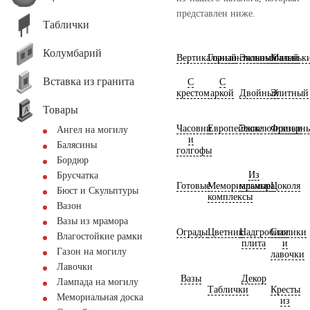
представлен ниже.
Таблички
Колумбарий
Вертикальный
Горизонтальный
Экономичный
Маленьк
Вставка из гранита
С
С
крестом
аркой
Двойный
Элитный
Товары
Часовни
Европейские
Эксклюзивные
Фрезерн
Ангел на могилу
и
Балясины
голгофы
Бордюр
Из
Брусчатка
Готовые
Мемориальные
мрамора
Цоколя
Бюст и Скульптуры
комплексы
Вазон
Вазы из мрамора
Ограды
Цветник
Надгробная
Столики
Влагостойкие рамки
плита
и
Газон на могилу
лавочки
Лавочки
Вазы
Декор
Лампада на могилу
Таблички
Кресты
Мемориальная доска
из