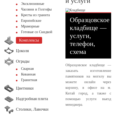
и услуги
Эксклюзивные
Часовни и Голгофы
Кресты из гранита
Образцовское
Европейские
кладбище —
Мраморные
Готовые со Скидкой
услуги,
Комплексы
телефон,
схема
Цоколя
Ограды
Образцовское кладбище —
Сварная
заказать изготовление
Кованная
памятников на могилу вы
Гранитная
можете онлайн через
корзину, в офисе на м.
Цветники
Китай город, а также с
Надгробная плита
помощью услуги выезд
менеджера.
Столики, Лавочки