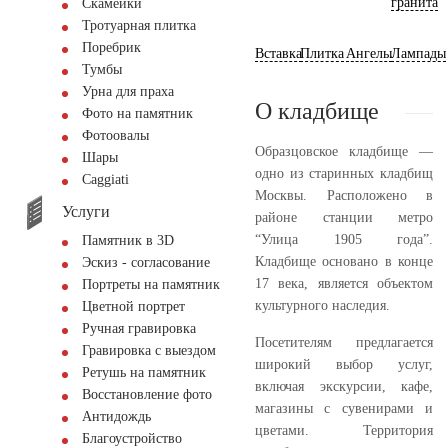
гранита
Скамейки
Тротуарная плитка
Поребрик
Вставка
Плитка
Ангелы
Лампады
Тумбы
Урна для праха
О кладбище
Фото на памятник
Фотоовалы
Образцовское кладбище —
Шары
одно из старинных кладбищ
Сaggiati
Москвы. Расположено в
Услуги
районе станции метро
“Улица 1905 года”.
Памятник в 3D
Кладбище основано в конце
Эскиз - согласование
17 века, является объектом
Портреты на памятник
культурного наследия.
Цветной портрет
Ручная гравировка
Посетителям предлагается
Гравировка с выездом
широкий выбор услуг,
Ретушь на памятник
включая экскурсии, кафе,
Восстановление фото
магазины с сувенирами и
Антидождь
цветами. Территория
Благоустройство