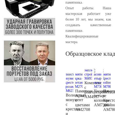
памятника.
Опыт работы. Наша
мастерская работает уже
более 10 лет, мы знаем, как
создавать качественные
памятники.
Квалифицированные
мастера.
Образцовское кла
Комплекс
с
Памятник
Часовня
Памят
благоустройство
Волнистый
Арка
четыре
с
AM4937
монумент
с
колонны
Крест
с
цветами
AM7306
двойн
крестом
AM2708
AM78
и