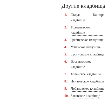
Другие кладбища
Старая Кашира
кладбище
Толмачевское
кладбище
Гребневское кладбище
Успенское кладбище
Бусиновское кладбище
Востряковское
кладбище
Хованское кладбище
Игнатовское кладбище
Лобановское кладбище
Баковское кладбище