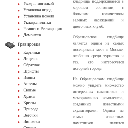
кладбища поддерживается в
Уход за могилкой
хорошем состоянии, с
Установка оград
большим количеством
Установка цоколя
зеленых насаждений и
Укладка плитки
цветочных клумб.
Ремонт и Реставрация
Демонтаж
Образцовское кладбище
является одним из самых
Гравировка
посещаемых мест в Москве,
Картинки
особенно среди туристов и
Лицевое
тех, кто интересуется
Обратное
историей города.
Шрифты
Иконы
На Образцовском кладбище
Ангелы
можно увидеть множество
Святые
интересных памятников и
Храмы
мемориальных комплексов,
Кресты
созданных известными
Природа
скульпторами. Одним из
Веточки
самых известных
Виньетки
памятников является
Свечки