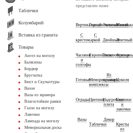
представлен ниже.
Таблички
Колумбарий
Вертикальный
Горизонтальный
Экономичный
Маленьк
Вставка из гранита
С
С
крестом
аркой
Двойный
Элитный
Товары
Часовни
Европейские
Эксклюзивные
Фрезерн
Ангел на могилу
и
Балясины
голгофы
Бордюр
Из
Брусчатка
Готовые
Мемориальные
мрамора
Цоколя
Бюст и Скульптуры
комплексы
Вазон
Вазы из мрамора
Ограды
Цветник
Надгробная
Столики
Влагостойкие рамки
плита
и
Газон на могилу
лавочки
Лавочки
Вазы
Декор
Лампада на могилу
Таблички
Кресты
Мемориальная доска
из