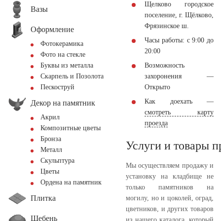
Щелково городское
Вазы
поселение, г. Щёлково,
Фрязинское ш.
Оформление
Часы работы: с 9:00 до
Фотокерамика
20:00
Фото на стекле
Возможность
Буквы из металла
захоронения —
Скарпель и Позолота
Открыто
Пескоструй
Как доехать —
Декор на памятник
смотреть карту
Акрил
проезда
Композитные цветы
Бронза
Услуги и товары 
Металл
Скульптура
Мы осуществляем продажу и
Цветы
установку на кладбище не
Ордена на памятник
только памятников на
Плитка
могилу, но и цоколей, оград,
цветников, и других товаров
Щебень
из нашего каталога, который