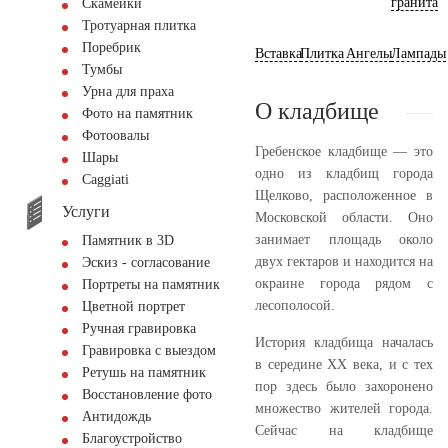
гранита
Скамейки
Тротуарная плитка
Поребрик
Вставка
Плитка
Ангелы
Лампады
Тумбы
Урна для праха
О кладбище
Фото на памятник
Фотоовалы
Гребенское кладбище — это
Шары
одно из кладбищ города
Сaggiati
Щелково, расположенное в
Услуги
Московской области. Оно
занимает площадь около
Памятник в 3D
двух гектаров и находится на
Эскиз - согласование
окраине города рядом с
Портреты на памятник
лесополосой.
Цветной портрет
Ручная гравировка
История кладбища началась
Гравировка с выездом
в середине XX века, и с тех
Ретушь на памятник
пор здесь было захоронено
Восстановление фото
множество жителей города.
Антидождь
Сейчас на кладбище
Благоустройство