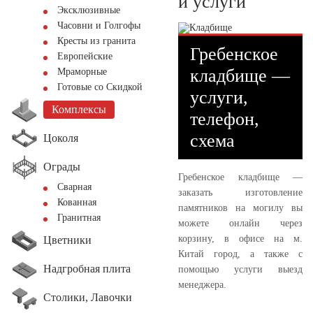
и услуги
Эксклюзивные
Часовни и Голгофы
Кресты из гранита
Гребенское
Европейские
кладбище —
Мраморные
Готовые со Скидкой
услуги,
Комплексы
телефон,
схема
Цоколя
Ограды
Гребенское кладбище —
Сварная
заказать изготовление
Кованная
памятников на могилу вы
Гранитная
можете онлайн через
корзину, в офисе на м.
Цветники
Китай город, а также с
Надгробная плита
помощью услуги выезд
менеджера.
Столики, Лавочки