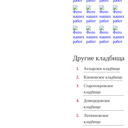
Другие кладбища
Ахтырское кладбище
Климовское кладбище
Старопокровское
кладбище
Домодедовское
кладбище
Литвиновское
кладбище