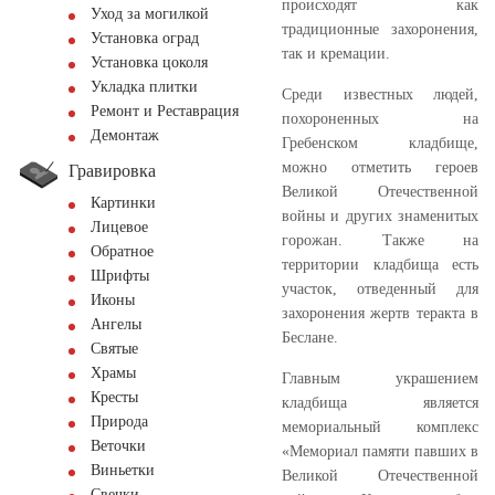
происходят как
Уход за могилкой
традиционные захоронения,
Установка оград
так и кремации.
Установка цоколя
Укладка плитки
Среди известных людей,
Ремонт и Реставрация
похороненных на
Демонтаж
Гребенском кладбище,
можно отметить героев
Гравировка
Великой Отечественной
Картинки
войны и других знаменитых
Лицевое
горожан. Также на
Обратное
территории кладбища есть
Шрифты
участок, отведенный для
Иконы
захоронения жертв теракта в
Ангелы
Беслане.
Святые
Храмы
Главным украшением
Кресты
кладбища является
Природа
мемориальный комплекс
Веточки
«Мемориал памяти павших в
Виньетки
Великой Отечественной
Свечки