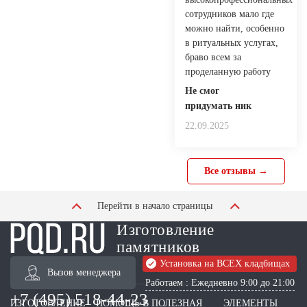
сотрудников мало где
можно найти, особенно
в ритуальных услугах,
браво всем за
проделанную работу
Не смог
придумать ник
22.09.2025
Все отзывы →
Перейти в начало страницы
Изготовление
памятников
Установка на ВСЕХ кладбищах
Вызов менеджера
Работаем : Ежедневно 9:00 до 21:00
+7 (495) 518-44-23
ИЗГОТОВЛЕНИЕ
ПОМОЩЬ В
ПОЛЕЗНАЯ
ЭЛЕМЕНТЫ