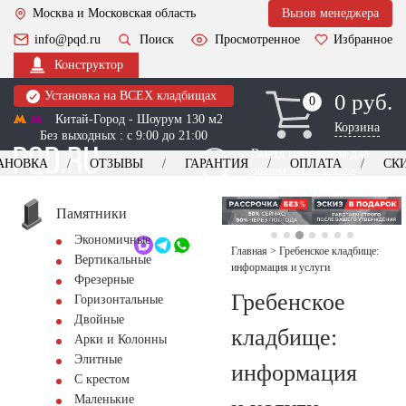
Москва и Московская область
Вызов менеджера
info@pqd.ru
Поиск
Просмотренное
Избранное
Конструктор
Установка на ВСЕХ кладбищах
0 руб.
0
0
Китай-Город - Шоурум 130 м2
Корзина
Без выходных : с 9:00 до 21:00
Выезд менеджера для
АНОВКА
ОТЗЫВЫ
ГАРАНТИЯ
ОПЛАТА
СК
оформления заказа
изготовление
Заказать выезд
памятников
+7 (495) 518-44-23
Памятники
Экономичные
Обратный звонок
Главная
>
Гребенское кладбище:
Вертикальные
информация и услуги
Фрезерные
Гребенское
Горизонтальные
Двойные
кладбище:
Арки и Колонны
Элитные
информация
С крестом
Маленькие