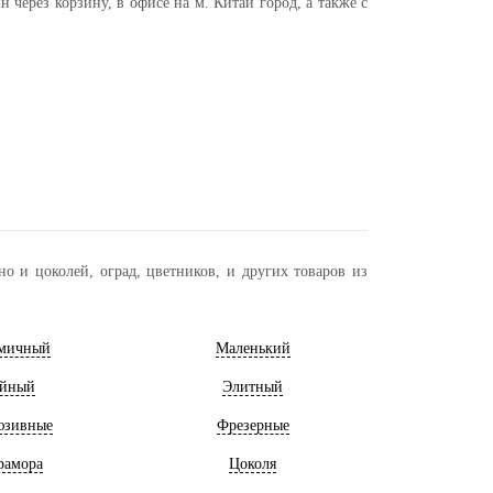
через корзину, в офисе на м. Китай город, а также с
о и цоколей, оград, цветников, и других товаров из
мичный
Маленький
йный
Элитный
юзивные
Фрезерные
рамора
Цоколя