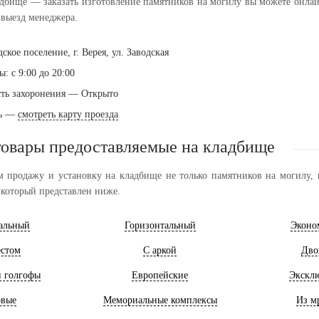
дбище — заказать изготовление памятников на могилу вы можете онлайн 
выезд менеджера.
ское поселение, г. Верея, ул. Заводская
: с 9:00 до 20:00
ть захоронения — Открыто
ть —
смотреть карту проезда
товары предоставляемые на кладбище
 продажу и установку на кладбище не только памятников на могилу, н
 который представлен ниже.
альный
Горизонтальный
Эконо
естом
С аркой
Дво
и голгофы
Европейские
Экскл
овые
Мемориальные комплексы
Из м