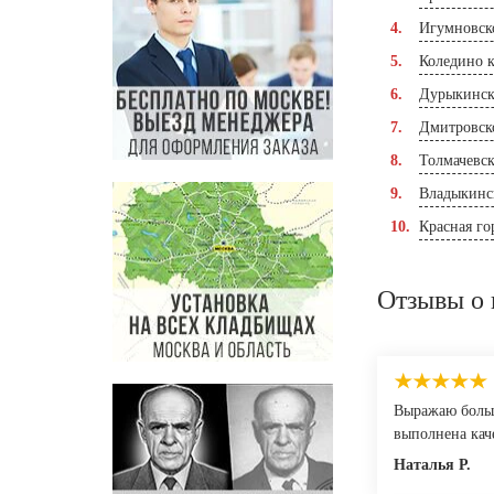
Игумновск
Коледино 
Дурыкинск
Дмитровск
Толмачевс
Владыкинс
Красная го
Отзывы о 
Выражаю больш
выполнена кач
Наталья Р.