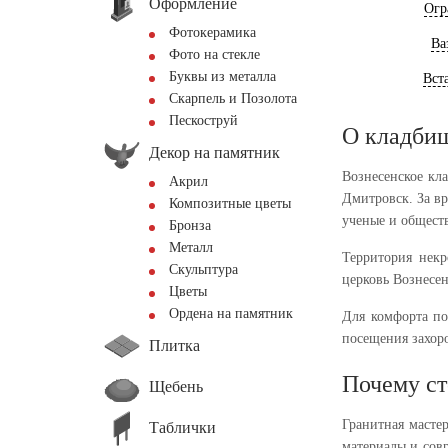
Оформление
Огр
Фотокерамика
Ва
Фото на стекле
Буквы из металла
Вст
Скарпель и Позолота
Пескоструй
О кладби
Декор на памятник
Вознесенское кл
Акрил
Дмитровск. За в
Композитные цветы
ученые и общест
Бронза
Металл
Территория некр
Скульптура
церковь Вознесен
Цветы
Ордена на памятник
Для комфорта по
посещения захор
Плитка
Почему ст
Щебень
Гранитная масте
Таблички
материалы и сов