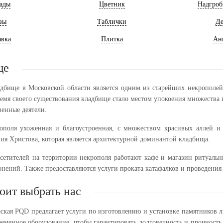
ады
Цветник
Надгроб
зы
Таблички
Де
авка
Плитка
Ан
ще
адбище в Московской области является одним из старейших некрополей
ремя своего существования кладбище стало местом упокоения множества 
венные деятели.
ополя ухоженная и благоустроенная, с множеством красивых аллей и
ия Христова, которая является архитектурной доминантой кладбища.
сетителей на территории некрополя работают кафе и магазин ритуальн
онений. Также предоставляются услуги проката катафалков и проведени
оит выбрать нас
рская PQD предлагает услуги по изготовлению и установке памятников 
ременное оборудование, чтобы гарантировать долговечность и прочност