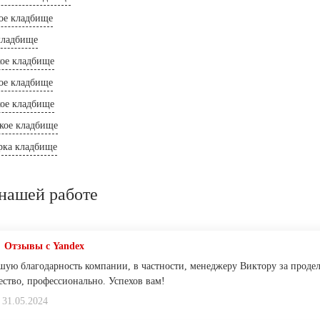
ое кладбище
кладбище
ое кладбище
ое кладбище
кое кладбище
кое кладбище
рка кладбище
нашей работе
Отзывы с Yandex
ую благодарность компании, в частности, менеджеру Виктору за проде
ество, профессионально. Успехов вам!
31.05.2024