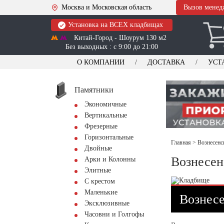
Москва и Московская область
Вызов менед
Установка на ВСЕХ кладбищах
Китай-Город - Шоурум 130 м2
Без выходных : с 9:00 до 21:00
О КОМПАНИИ
ДОСТАВКА
УСТ
Памятники
Экономичные
Вертикальные
Фрезерные
Горизонтальные
Главная
>
Вознесенс
Двойные
Вознесен
Арки и Колонны
Элитные
С крестом
Маленькие
Вознесе
Эксклюзивные
Часовни и Голгофы