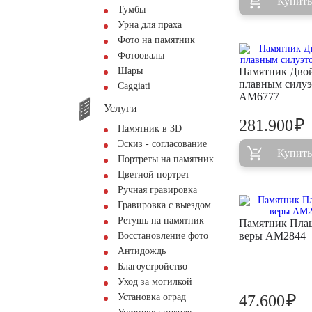
Купить
Тумбы
Урна для праха
Фото на памятник
Фотоовалы
Шары
Памятник Дво
плавным силу
Сaggiati
AM6777
Услуги
₽
281.900
Памятник в 3D
Эскиз - согласование
Купить
Портреты на памятник
Цветной портрет
Ручная гравировка
Гравировка с выездом
Ретушь на памятник
Памятник Пла
веры AM2844
Восстановление фото
Антидождь
Благоустройство
Уход за могилкой
₽
Установка оград
47.600