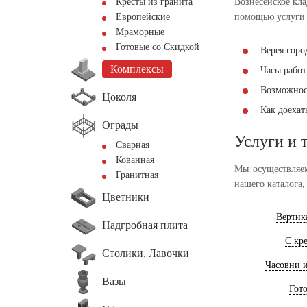
Кресты из гранита
Вознесенское кла
Европейские
помощью услуги 
Мраморные
Готовые со Скидкой
Верея город
Комплексы
Часы работы
Возможнос
Цоколя
Как доеха
Ограды
Услуги и 
Сварная
Кованная
Мы осуществляем
Гранитная
нашего каталога,
Цветники
Вертик
Надгробная плита
С кр
Столики, Лавочки
Часовни 
Вазы
Гот