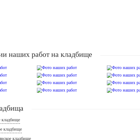
ии наших работ на кладбище
ладбища
е кладбище
ое кладбище
янское кладбище