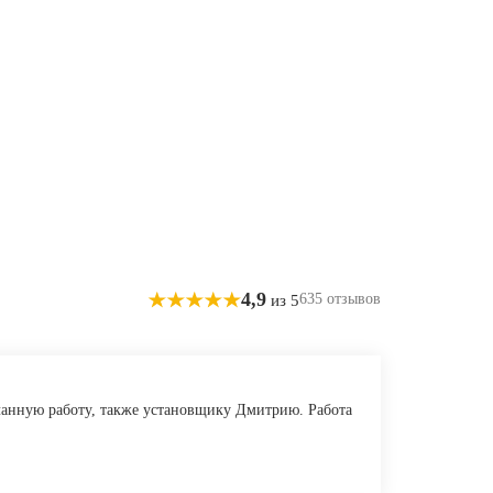
4,9
635 отзывов
из 5
ланную работу, также установщику Дмитрию. Работа