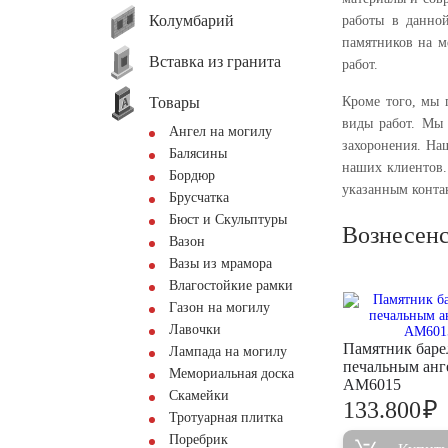
Колумбарий
работы в данно
памятников на м
Вставка из гранита
работ.
Товары
Кроме того, мы 
виды работ. Мы 
Ангел на могилу
захоронения. На
Балясины
наших клиентов.
Бордюр
указанным конта
Брусчатка
Бюст и Скульптуры
Вознесен
Вазон
Вазы из мрамора
Влагостойкие рамки
Газон на могилу
Лавочки
Памятник баре
Лампада на могилу
печальным анг
Мемориальная доска
AM6015
Скамейки
₽
133.800
Тротуарная плитка
Поребрик