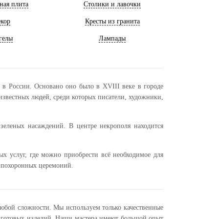
ная плита
Столики и лавочки
кор
Кресты из гранита
гелы
Лампады
 в России. Основано оно было в XVIII веке в городе
известных людей, среди которых писатели, художники,
 зеленых насаждений. В центре некрополя находится
ых услуг, где можно приобрести всё необходимое для
я похоронных церемоний.
любой сложности. Мы используем только качественные
ь готовых изделий. Наши мастера имеют большой опыт