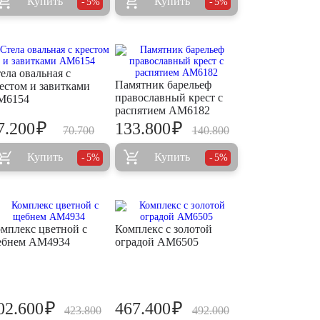
Купить
Купить
5%
5%
ела овальная с
Памятник барельеф
естом и завитками
православный крест с
M6154
распятием AM6182
₽
₽
7.200
133.800
70.700
140.800
Купить
Купить
5%
5%
мплекс цветной с
Комплекс с золотой
ебнем AM4934
оградой AM6505
₽
₽
02.600
467.400
423.800
492.000