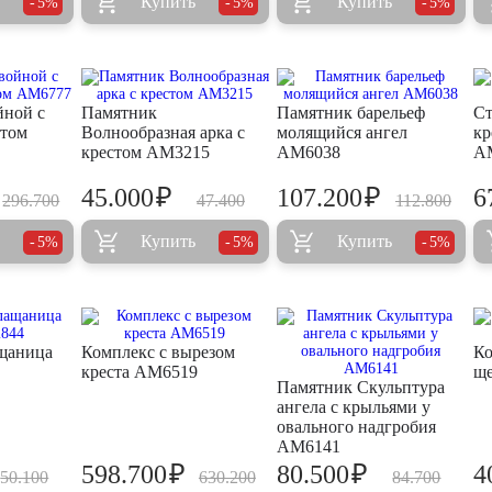
Купить
Купить
5%
5%
5%
йной с
Памятник
Памятник барельеф
Ст
этом
Волнообразная арка с
молящийся ангел
кр
крестом AM3215
AM6038
A
₽
₽
45.000
107.200
6
296.700
47.400
112.800
Купить
Купить
5%
5%
5%
щаница
Комплекс с вырезом
Ко
креста AM6519
щ
Памятник Скульптура
ангела с крыльями у
овального надгробия
AM6141
₽
₽
598.700
80.500
4
50.100
630.200
84.700