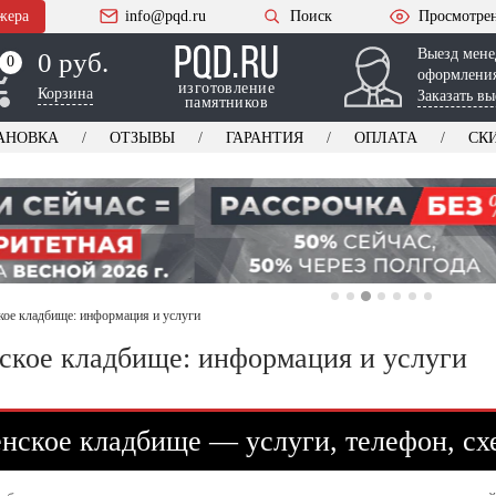
жера
info@pqd.ru
Поиск
Просмотре
Выезд мене
0 руб.
0
0
оформления
изготовление
Корзина
Заказать вы
памятников
АНОВКА
ОТЗЫВЫ
ГАРАНТИЯ
ОПЛАТА
СК
кое кладбище: информация и услуги
ское кладбище: информация и услуги
нское кладбище — услуги, телефон, сх