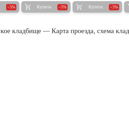
Купить
Купить
5%
5%
5%
кое кладбище — Карта проезда, схема кла