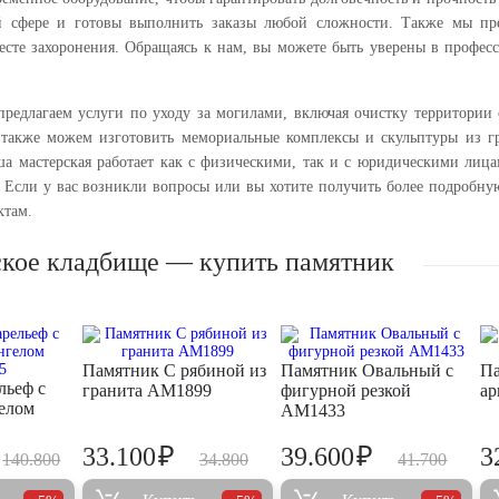
й сфере и готовы выполнить заказы любой сложности. Также мы пре
есте захоронения. Обращаясь к нам, вы можете быть уверены в профес
предлагаем услуги по уходу за могилами, включая очистку территории 
также можем изготовить мемориальные комплексы и скульптуры из гр
ша мастерская работает как с физическими, так и с юридическими лиц
 Если у вас возникли вопросы или вы хотите получить более подробну
ктам.
ское кладбище — купить памятник
Памятник С рябиной из
Памятник Овальный с
Па
льеф с
гранита AM1899
фигурной резкой
ар
елом
AM1433
₽
₽
33.100
39.600
3
140.800
34.800
41.700