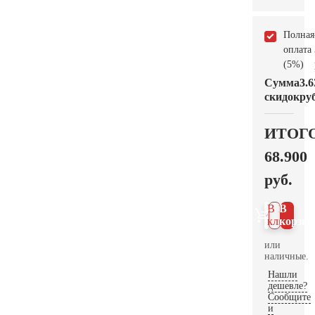
Полная
оплата
(5%)
Сумма
3.6
скидок
руб
ИТОГ
68.900
руб.
В 1
В
клик
корзин
или
наличные.
Нашли
дешевле?
Сообщите
и