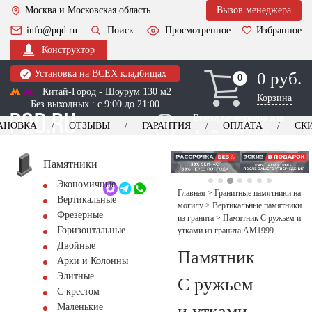
Москва и Московская область
Вызов менеджера
info@pqd.ru
Поиск
Просмотренное
Избранное
Конструктор
Установка на ВСЕХ кладбищах
0 руб.
0
0
Китай-Город - Шоурум 130 м2
Корзина
Без выходных : с 9:00 до 21:00
Выезд менеджера для
АНОВКА
ОТЗЫВЫ
ГАРАНТИЯ
ОПЛАТА
СК
оформления заказа
изготовление
Заказать выезд
памятников
+7 (495) 518-44-23
Памятники
Экономичные
Обратный звонок
Главная
>
Гранитные памятники на
Вертикальные
могилу
>
Вертикальные памятники
Фрезерные
из гранита
>
Памятник С ружьем и
Горизонтальные
утками из гранита AM1999
Двойные
Памятник
Арки и Колонны
Элитные
С ружьем
С крестом
и утками
Маленькие