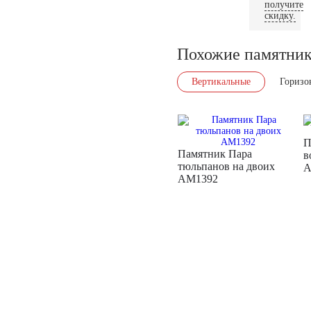
получите
скидку.
Похожие памятни
Вертикальные
Горизо
П
Памятник Пара
в
тюльпанов на двоих
A
AM1392