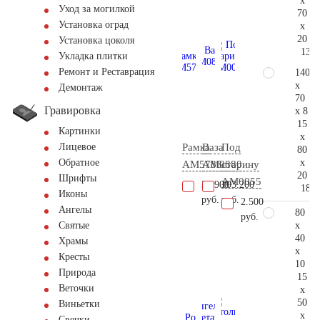
x
Уход за могилкой
70
Установка оград
x
20
Установка цоколя
136.
Укладка плитки
Ремонт и Реставрация
140
x
Демонтаж
70
Гравировка
x 8
15
Картинки
x
Рамка
Ваза
Под
Лицевое
80
x
Обратное
AM5788
AM0880
старину
20
Шрифты
AM0055
33.900
103.200
184.
Иконы
руб.
руб.
2.500
Ангелы
80
руб.
x
Святые
40
Храмы
x
Кресты
10
Природа
15
Веточки
x
50
Виньетки
x
Свечки