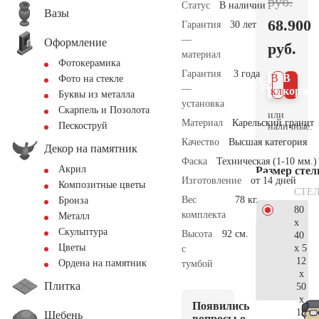
руб.
Статус
В наличии
Вазы
68.900
Гарантия
30 лет
—
Оформление
руб.
материал
Фотокерамика
Гарантия
3 года
В 1
В
Фото на стекле
—
клик
корзин
Буквы из металла
установка
Скарпель и Позолота
или
Материал
Карельский гранит
Пескоструй
наличные.
Качество
Высшая категория
Декор на памятник
Фаска
Техническая (1-10 мм.)
Акрил
Размер сте
Изготовление
от 14 дней
Композитные цветы
СТЕ
Вес
78 кг.
Бронза
80
комплекта
Металл
x
Скульптура
Высота
92 см.
40
Цветы
x 5
с
12
Ордена на памятник
тумбой
x
Плитка
50
x
Появились
15
Щебень
вопросы о