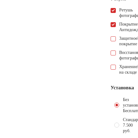
Ретушь
фотограф
Покрытие
Антидож
Защитное
покрытие
Восстано
фотограф
Хранение
на складе
Установка
Без
установ
Бесплат
Стандар
7.500
руб.