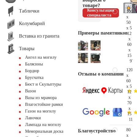
72.
товаре?
Консультация
Таблички
100
специалиста
x
50
Колумбарий
x 5
Примеры памятников
12
Вставка из гранита
x
60
Товары
x
15
Ангел на могилу
97.
Балясины
120
Бордюр
Отзывы о компании
x
Брусчатка
60
Бюст и Скульптуры
x 5
Вазон
12
x
Вазы из мрамора
70
Влагостойкие рамки
x
Газон на могилу
15
Лавочки
119.
Лампада на могилу
80
Благоустройство
Мемориальная доска
x