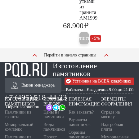
утками
из
гранита
AM1999
₽
68.900
72.500
Купить
5%
Перейти в начало страницы
Изготовление
памятников
Установка на ВСЕХ кладбищах
Вызов менеджера
Работаем : Ежедневно 9:00 до 21:00
+7 (495) 518-44-23
ИЗГОТОВЛЕНИЕ
ПОМОЩЬ В
ПОЛЕЗНАЯ
ЭЛЕМЕНТЫ
ПАМЯТНИКОВ
ВЫБОРЕ
ИНФОРМАЦИЯ
ОФОРМЛЕНИЯ
Обратный звонок
Памятники из
Цены на
Как заказать?
Ограда на
гранита
памятники
могилу
Варианты
Мемориальный
Виды
памятников
Надгробная
комплекс
памятников
плита
Образцы
Памятники из
Проект
памятников
Мемориальная