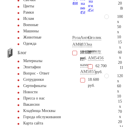
20
Цветы
88.
Рамки
100
Ислам
x
Военные
50
Машины
x
10
Роза
Ангел
Столик
Животные
15
Одежда
AM0833
с
на
x
цветами
могилу
Блог
60
10.000
x
на
AM5456
руб.
Материалы
20
камне
62.700
Эпитафии
111.
AM5855
руб.
Вопрос - Ответ
120
18.600
Сотрудники
x
руб.
Сертификаты
60
x
Новости
10
Пресса о нас
15
Вакансии
x
Кладбища Москвы
70
x
Города обслуживания
20
Карта сайта
144.