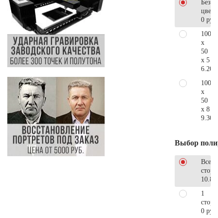
Без
цветн
0 руб
100
x
50
x 5
6.200
100
x
50
x 8
9.300
Выбор поли
Все
стор
10.88
1
сторо
0 руб