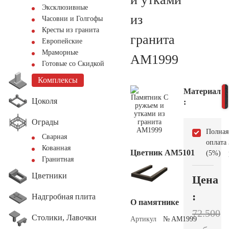
Эксклюзивные
из
Часовни и Голгофы
Кресты из гранита
гранита
Европейские
Мраморные
AM1999
Готовые со Скидкой
Комплексы
Материал
Цоколя
:
Ограды
Полная
Сварная
оплата
Кованная
Цветник АМ5101
(5%)
Гранитная
Цветники
Цена
:
Надгробная плита
О памятнике
72.500
Столики, Лавочки
Артикул
№ AM1999