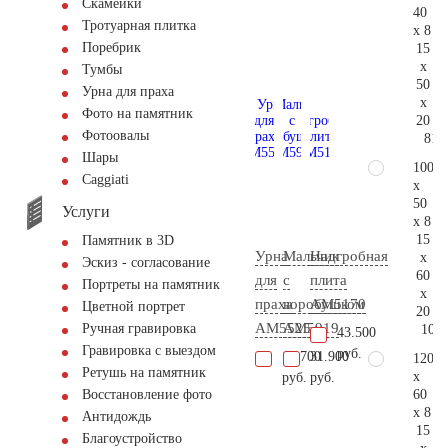
Скамейки
40
Тротуарная плитка
x 8
Поребрик
15
x
Тумбы
50
Урна для праха
x
Фото на памятник
20
Фотоовалы
81.
Шары
100
Сaggiati
x
50
Услуги
x 8
15
Памятник в 3D
Урна
Мальчик
Надгробная
x
Эскиз - согласование
60
для
с
плита
Портреты на памятник
x
праха
воробушком
AM5170
Цветной портрет
20
AM5525
AM5919
Ручная гравировка
108.
43.500
Гравировка с выездом
руб.
15.700
31.900
120
Ретушь на памятник
x
руб.
руб.
60
Восстановление фото
x 8
Антидождь
15
Благоустройство