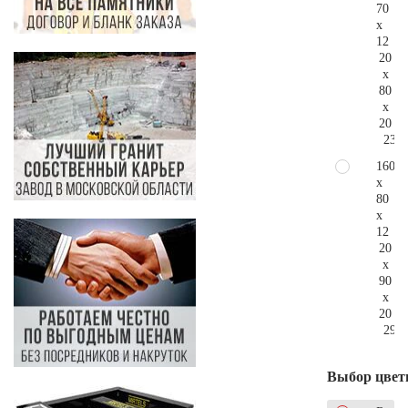
70
x
12
20
x
80
x
20
233.
160
x
80
x
12
20
x
90
x
20
296.
Выбор цвет