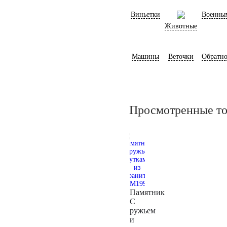
Виньетки
Военны
Животные
Машины
Веточки
Обратно
Просмотренные т
Памятник
С
ружьем
и