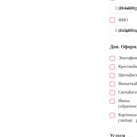
1 шт.
(Пескостр
4.500 
ФИО
1 шт.
(Скарпель
9.000 
Доп. Оформ
Эпитафия
Крестик
Б
Цветы
Бес
Виньетка
Свеча
Бес
Икона
(обратное
Картинка
(любая)
Услуги