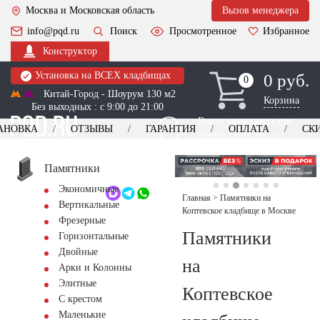
Москва и Московская область
Вызов менеджера
info@pqd.ru
Поиск
Просмотренное
Избранное
Конструктор
Установка на ВСЕХ кладбищах
0 руб.
0
0
Китай-Город - Шоурум 130 м2
Корзина
Без выходных : с 9:00 до 21:00
Выезд менеджера для
АНОВКА
ОТЗЫВЫ
ГАРАНТИЯ
ОПЛАТА
СК
оформления заказа
изготовление
Заказать выезд
памятников
+7 (495) 518-44-23
Памятники
Экономичные
Обратный звонок
Главная
>
Памятники на
Вертикальные
Коптевское кладбище в Москве
Фрезерные
Памятники
Горизонтальные
Двойные
на
Арки и Колонны
Элитные
Коптевское
С крестом
Маленькие