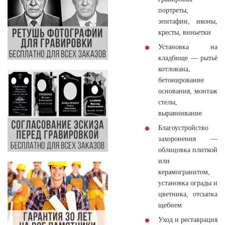
портреты,
эпитафии, иконы,
кресты, виньетки
Установка на
кладбище
— рытьё
котлована,
бетонирование
основания, монтаж
стелы,
выравнивание
Благоустройство
захоронения
—
облицовка плиткой
или
керамогранитом,
установка ограды и
цветника, отсыпка
щебнем
Уход и реставрация