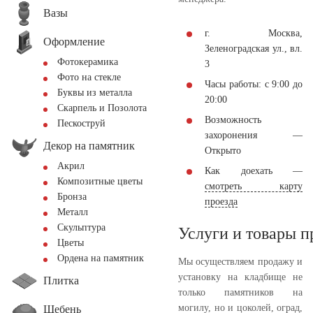
Вазы
г. Москва,
Оформление
Зеленоградская ул., вл.
Фотокерамика
3
Фото на стекле
Часы работы: с 9:00 до
Буквы из металла
20:00
Скарпель и Позолота
Возможность
Пескоструй
захоронения —
Декор на памятник
Открыто
Акрил
Как доехать —
Композитные цветы
смотреть карту
Бронза
проезда
Металл
Скульптура
Услуги и товары 
Цветы
Ордена на памятник
Мы осуществляем продажу и
установку на кладбище не
Плитка
только памятников на
могилу, но и цоколей, оград,
Щебень