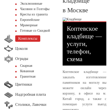
кладбище
Эксклюзивные
в Москве
Часовни и Голгофы
Кресты из гранита
Европейские
Мраморные
Коптевское
Готовые со Скидкой
кладбище —
Комплексы
услуги,
Цоколя
телефон,
схема
Ограды
Сварная
Кованная
Коптевское кладбище —
Гранитная
заказать изготовление
памятников на могилу вы
Цветники
можете онлайн через
корзину, в офисе на м.
Надгробная плита
Китай город, а также с
Столики, Лавочки
помощью услуги выезд
менеджера.