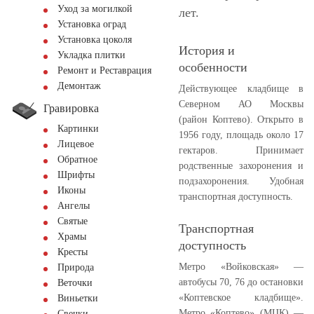
Уход за могилкой
лет.
Установка оград
Установка цоколя
История и
Укладка плитки
особенности
Ремонт и Реставрация
Демонтаж
Действующее кладбище в
Северном АО Москвы
Гравировка
(район Коптево). Открыто в
Картинки
1956 году, площадь около 17
Лицевое
гектаров. Принимает
Обратное
родственные захоронения и
Шрифты
подзахоронения. Удобная
Иконы
транспортная доступность.
Ангелы
Святые
Транспортная
Храмы
доступность
Кресты
Метро «Войковская» —
Природа
автобусы 70, 76 до остановки
Веточки
«Коптевское кладбище».
Виньетки
Метро «Коптево» (МЦК) —
Свечки