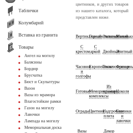
цветников, и других товаров
Таблички
из нашего каталога, который
представлен ниже.
Колумбарий
Вставка из гранита
Вертикальный
Горизонтальный
Экономичный
Маленьк
Товары
С
С
крестом
аркой
Двойный
Элитный
Ангел на могилу
Балясины
Часовни
Европейские
Эксклюзивные
Фрезерн
Бордюр
и
Брусчатка
голгофы
Бюст и Скульптуры
Из
Вазон
Готовые
Мемориальные
мрамора
Цоколя
Вазы из мрамора
комплексы
Влагостойкие рамки
Газон на могилу
Ограды
Цветник
Надгробная
Столики
Лавочки
плита
и
лавочки
Лампада на могилу
Мемориальная доска
Вазы
Декор