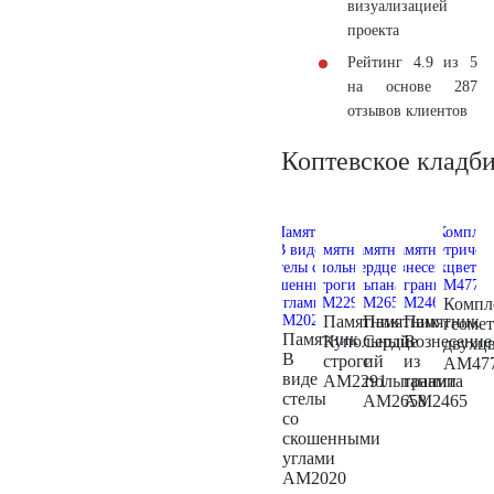
визуализацией
проекта
Рейтинг 4.9 из 5
на основе 287
отзывов клиентов
Коптевское кладб
Компл
Памятник
Памятник
Памятник
геоме
Памятник
Купольный
Сердце
Вознесение
двухц
В
строгий
с
из
AM47
виде
AM2291
тюльпанами
гранита
стелы
AM2658
AM2465
со
скошенными
углами
AM2020