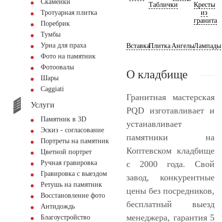
Скамейки
Таблички
Кресты
из
Тротуарная плитка
гранита
Поребрик
Тумбы
Урна для праха
Вставка
Плитка
Ангелы
Лампады
Фото на памятник
Фотоовалы
О кладбище
Шары
Сaggiati
Гранитная мастерская
Услуги
PQD изготавливает и
Памятник в 3D
устанавливает
Эскиз - согласование
памятники на
Портреты на памятник
Коптевском кладбище
Цветной портрет
с 2000 года. Свой
Ручная гравировка
Гравировка с выездом
завод, конкурентные
Ретушь на памятник
цены без посредников,
Восстановление фото
бесплатный выезд
Антидождь
менеджера, гарантия 5
Благоустройство