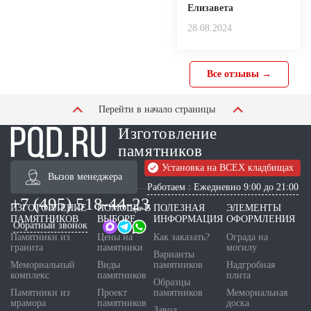
Елизавета
28.08.2024
Все отзывы →
Перейти в начало страницы
Изготовление
памятников
Установка на ВСЕХ кладбищах
Вызов менеджера
Работаем : Ежедневно 9:00 до 21:00
+7 (495) 518-44-23
ИЗГОТОВЛЕНИЕ
ПОМОЩЬ В
ПОЛЕЗНАЯ
ЭЛЕМЕНТЫ
ПАМЯТНИКОВ
ВЫБОРЕ
ИНФОРМАЦИЯ
ОФОРМЛЕНИЯ
Обратный звонок
Памятники из
Цены на
Как заказать?
Ограда на
гранита
памятники
могилу
Варианты
Мемориальный
Виды
памятников
Надгробная
комплекс
памятников
плита
Образцы
Памятники из
Проект
памятников
Мемориальная
мрамора
памятников
доска
Завод