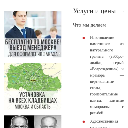
Услуги и цены
Что мы делаем
Изготовление
памятников
из
натурального
гранита (габбро-
диабаз, серый
«Возрождение») и
мрамора —
вертикальные
стелы,
горизонтальные
плиты, элитные
мемориалы с
резьбой
Художественная
гравировка
—