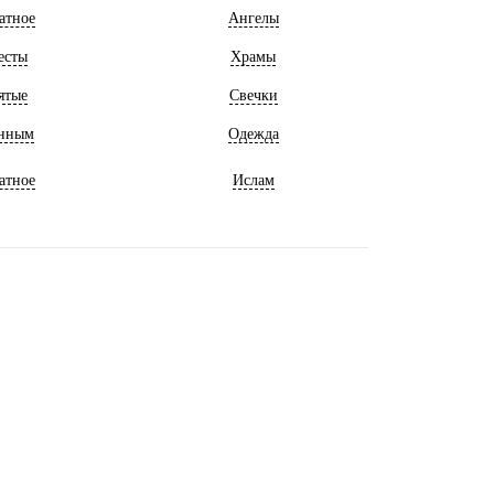
атное
Ангелы
есты
Храмы
ятые
Свечки
нным
Одежда
атное
Ислам