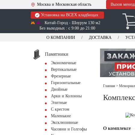
Москва и Московская область
Вызов менед
Установка на ВСЕХ кладбищах
Китай-Город - Шоурум 130 м2
Без выходных : с 9:00 до 21:00
О КОМПАНИИ
ДОСТАВКА
УСТ
Памятники
Экономичные
Вертикальные
Фрезерные
Горизонтальные
Главная
>
Мемориал
Двойные
Комплекс
Арки и Колонны
Элитные
С крестом
Маленькие
Эксклюзивные
О комплексе
Часовни и Голгофы