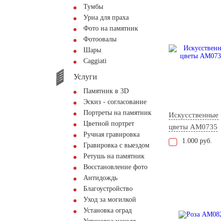
Тумбы
Урна для праха
Фото на памятник
Фотоовалы
Шары
Сaggiati
Услуги
Памятник в 3D
Эскиз - согласование
Портреты на памятник
Искусственные
Цветной портрет
цветы AM0735
Ручная гравировка
1.000 руб.
Гравировка с выездом
Ретушь на памятник
Восстановление фото
Антидождь
Благоустройство
Уход за могилкой
Установка оград