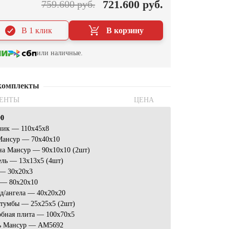
721.600 руб.
759.600 руб.
В 1 клик
В корзину
или наличные.
комплекты
ЕНТЫ
ЦЕНА
00
ник — 110x45x8
Мансур — 70х40х10
на Мансур — 90х10х10 (2шт)
ель — 13х13х5 (4шт)
 — 30х20х3
 — 80x20x10
д/ангела — 40x20x20
 тумбы — 25х25х5 (2шт)
обная плита — 100x70x5
ь Мансур — AM5692