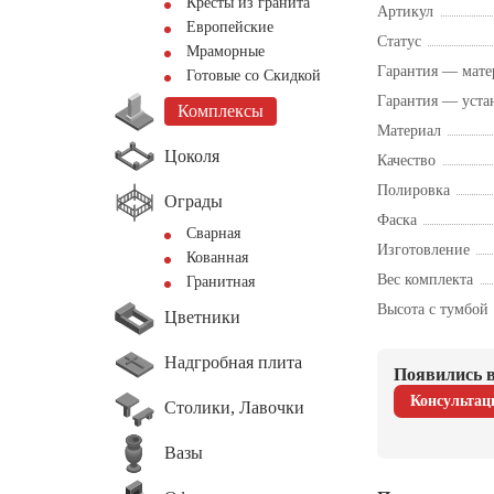
Кресты из гранита
Артикул
Европейские
Статус
Мраморные
Гарантия — мате
Готовые со Скидкой
Гарантия — уста
Комплексы
Материал
Цоколя
Качество
Полировка
Ограды
Фаска
Сварная
Изготовление
Кованная
Вес комплекта
Гранитная
Высота с тумбой
Цветники
Надгробная плита
Появились в
Консультац
Столики, Лавочки
Вазы