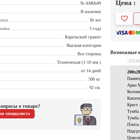
Цена :
№ AM6649
В наличии
риал
30 лет
новка
3 года
Карельский гранит
Высшая категория
Возможные 
Все стороны
ЭЛЕМ
Техническая (1-10 мм.)
от 14 дней
200х2
Памят
500 кг.
Арка 
92 см.
Колон
Капит
Крест
опросы о товаре?
Тумба
ия специалиста
Тумба 
Плита
Надгр
Цокол