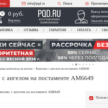
жера
info@pqd.ru
Поиск
Просмотре
Выезд мене
0 руб.
0
0
оформления
изготовление
Корзина
Заказать вы
памятников
АНОВКА
ОТЗЫВЫ
ГАРАНТИЯ
ОПЛАТА
СК
ьные комплексы на могилу
>
Комплекс с ангелом на постаменте AM6649
 с ангелом на постаменте AM6649
Полная 