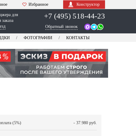
нное
Избранное
Конструктор
+7 (495) 518-44-23
джера для
 заказа
езд
Обратный звонок
ИДКИ
ФОТОГРАФИИ
КОНТАКТЫ
оплата (5%)
- 37.980 руб.