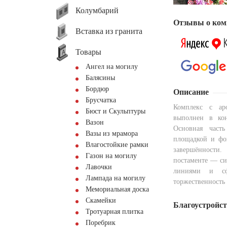
Колумбарий
Отзывы о ком
Вставка из гранита
Товары
Ангел на могилу
Балясины
Бордюр
Описание
Брусчатка
Комплекс с ар
Бюст и Скульптуры
выполнен в кон
Вазон
Основная часть
Вазы из мрамора
площадкой и фо
Влагостойкие рамки
завершённости.
Газон на могилу
постаменте — си
Лавочки
линиями и сф
Лампада на могилу
торжественность
Мемориальная доска
Скамейки
Благоустройс
Тротуарная плитка
Поребрик