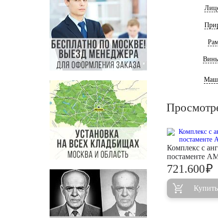
Лиц
При
Ра
Винь
Маш
Просмотр
Комплекс с ан
постаменте A
₽
721.600
Купить