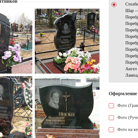
ятников
Столб
Шар —
Пореб
Пореб
Пореб
Пореб
Пореб
Пореб
Пореб
Пореб
Ангел
Лампа
Оформление
Фото (Гра
Фото (Руч
Фото на к