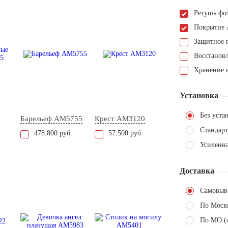
Ретушь фо
Покрытие 
Защитное 
Восстанов
Хранение н
Установка
Без уста
Барельеф AM5755
Крест AM3120
Стандарт
478.800 руб.
57.500 руб.
Усиленна
Доставка
Самовыв
По Моск
По МО (