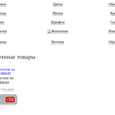
евое
Цветы
Обр
рода
Иконы
Кр
мки
Шрифты
Св
етки
Животные
Вое
ины
Веточки
Обр
енные товары
гелом на
M6649
759.600
5%