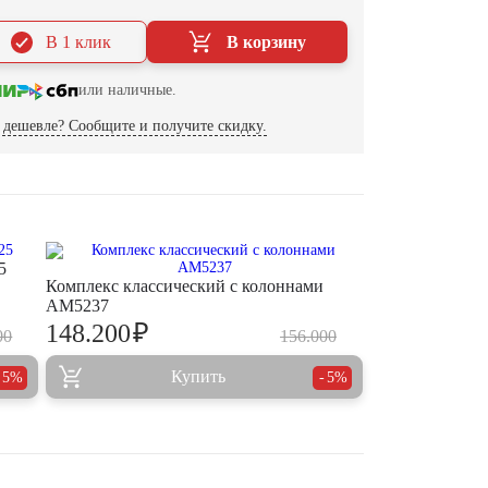
В 1 клик
В корзину
или наличные.
дешевле? Сообщите и получите скидку.
5
Комплекс классический с колоннами
AM5237
₽
148.200
00
156.000
Купить
5%
5%