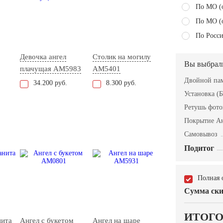
По МО (
По МО (
По Росси
Девочка ангел
Столик на могилу
Вы выбрал
плачущая AM5983
AM5401
Двойной пам
34.200 руб.
8.300 руб.
Установка (Б
Ретушь фот
Покрытие А
Самовывоз
Подитог
Полная 
Сумма ски
ИТОГ
нита
Ангел с букетом
Ангел на шаре