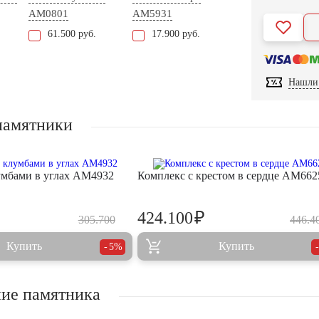
AM0801
AM5931
61.500 руб.
17.900 руб.
Нашли 
памятники
умбами в углах AM4932
Комплекс с крестом в сердце AM662
₽
424.100
305.700
446.4
Купить
Купить
5%
ие памятника