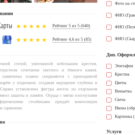
Фото на ст
пании
ФИО (Грав
Рейтинг 5 из 5 (640)
ФИО (Песк
ФИО (Скар
Рейтинг 4,6 из 5 (85)
Доп. Оформл
очной стелой, увенчанной небольшим крестом,
Эпитафия
трастном сочетании светлого и тёмного камня.
Крестик
 памятника плавно соединяется с приподнятой
нарём у подножия, создавая ощущение глубины и
Цветы
 Справа установлена фигура ангела на отдельном
Виньетка
мвол защиты и памяти. Ограда с мягко изогнутыми
Свеча
ерическими столбиками придаёт композиции
 и гармонию.
Икона (обр
Картинка (
тво
Услуги