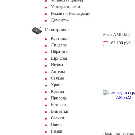
Установка цоколя
Укладка плитки
Ремонт и Реставрация
Демонтаж
Гравировка
Роза AM0822
Картинки
62.100 руб.
Лицевое
Обратное
Шрифты
Иконы
Ангелы
Святые
Храмы
Кресты
Природа
Веточки
Виньетки
Свечки
Цветы
Рамки
Лампада из гра