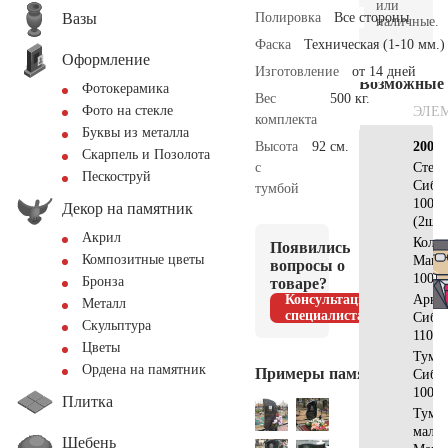
или
Вазы
Полировка
Все стороны
наличные.
Фаска
Техническая (1-10 мм.)
Оформление
Изготовление
от 14 дней
Возможные
Фотокерамика
Вес
500 кг.
Фото на стекле
ЭЛЕ
комплекта
Буквы из металла
Высота
92 см.
200х2
Скарпель и Позолота
с
Стела
Пескоструй
Сиби
тумбой
100х6
Декор на памятник
(2шт)
Акрил
Коло
Появились
Композитные цветы
Манс
вопросы о
100х2
Бронза
товаре?
Консультация
Арка
Металл
специалиста
Сиби
Скульптура
110х3
Цветы
Тумб
Ордена на памятник
Примеры памятников
Сиби
100х2
Плитка
Тумб
малая
Щебень