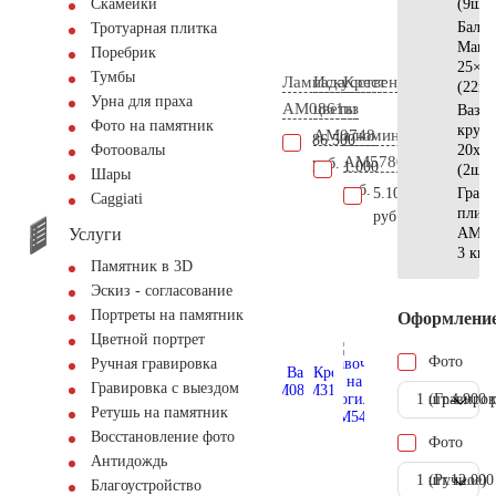
(9шт)
Скамейки
Баляс
Тротуарная плитка
Манс
Поребрик
25×1
Тумбы
Лампада
Искусственные
Крест
(22шт
Урна для праха
AM0861
цветы
из
Ваза
Фото на памятник
кругл
AM0748
алюминия
86.500
20x20
Фотоовалы
AM5780
руб.
1.000
(2шт)
Шары
руб.
5.100
Грани
Сaggiati
плитк
руб.
Услуги
AM56
3 кв.
Памятник в 3D
Эскиз - согласование
Портреты на памятник
Оформлени
Цветной портрет
Фото
Ручная гравировка
Гравировка с выездом
1 шт.
(Гравиров
4.900 
Ретушь на памятник
Восстановление фото
Фото
Антидождь
1 шт.
(Ручное)
12.000
Благоустройство