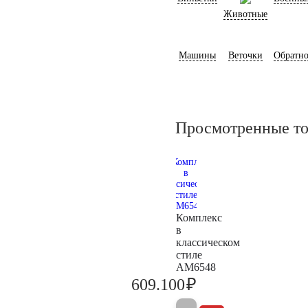
Животные
Машины
Веточки
Обратно
Просмотренные т
Комплекс
в
классическом
стиле
AM6548
₽
609.100
641.200