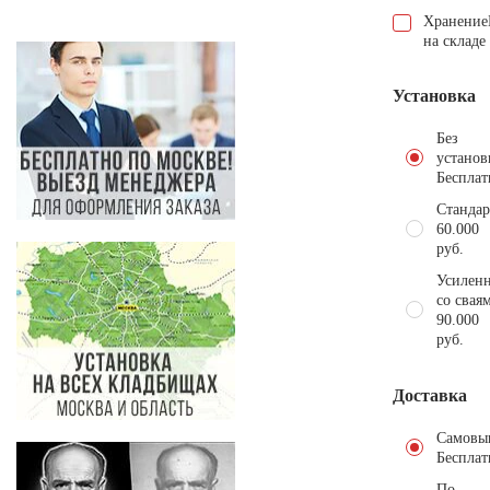
Хранение
на складе
Установка
Без
установ
Бесплат
Стандар
60.000
руб.
Усиленн
со свая
90.000
руб.
Доставка
Самовы
Бесплат
По