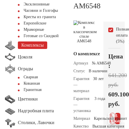
AM6548
Эксклюзивные
Часовни и Голгофы
Кресты из гранита
Европейские
Полная
Мраморные
оплата
Готовые со Скидкой
(5%)
Комплексы
О комплексе
Цена
Цоколя
Артикул
№ AM6548
:
Ограды
Статус
В наличии
641.200
Сварная
Гарантия
30 лет
Кованная
руб.
—
Гранитная
материал
609.100
Цветники
Гарантия
3 года
руб.
—
Надгробная плита
установка
В 1
В
Материал
Карельский гранит
клик
корзин
Столики, Лавочки
Качество
Высшая категория