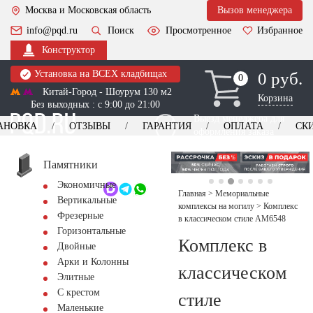
Москва и Московская область
Вызов менеджера
info@pqd.ru
Поиск
Просмотренное
Избранное
Конструктор
Установка на ВСЕХ кладбищах
0 руб.
0
0
Китай-Город - Шоурум 130 м2
Корзина
Без выходных : с 9:00 до 21:00
Выезд менеджера для
АНОВКА
ОТЗЫВЫ
ГАРАНТИЯ
ОПЛАТА
СК
оформления заказа
изготовление
Заказать выезд
памятников
+7 (495) 518-44-23
Памятники
Экономичные
Обратный звонок
Главная
>
Мемориальные
Вертикальные
комплексы на могилу
>
Комплекс
Фрезерные
в классическом стиле AM6548
Горизонтальные
Комплекс в
Двойные
Арки и Колонны
классическом
Элитные
С крестом
стиле
Маленькие