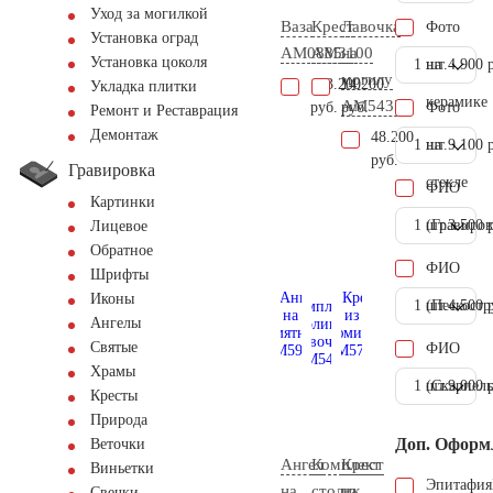
Уход за могилкой
Ваза
Крест
Лавочка
Фото
Установка оград
AM0885
AM3100
на
Установка цоколя
1 шт.
на
4.900 
могилу
103.200
14.200
Укладка плитки
керамике
AM5437
руб.
руб.
Фото
Ремонт и Реставрация
Демонтаж
48.200
1 шт.
на
9.100 
руб.
Гравировка
стекле
ФИО
Картинки
1 шт.
(Гравиров
3.500 
Лицевое
Обратное
ФИО
Шрифты
Иконы
1 шт.
(Пескостр
4.500 
Ангелы
Святые
ФИО
Храмы
1 шт.
(Скарпель
9.000 
Кресты
Природа
Доп. Оформ
Веточки
Ангел
Комплект
Крест
Виньетки
Эпитафия
на
столик
из
Свечки