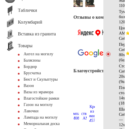
Манс
110x4
Таблички
Тумб
Отзывы о компании
боль
Колумбарий
120x5
Цоко
AM56
Вставка из гранита
Сиби
Пери
Товары
Сиби
Ангел на могилу
80х12
(6шт)
Балясины
Стол
Бордюр
Благоустройство
Сиби
Брусчатка
20x12
Бюст и Скульптуры
(9шт)
Вазон
Плитк
Вазы из мрамора
стол
14x14
Влагостойкие рамки
(18шт
Газон на могилу
Шар
Лавочки
Сиби
Лампада на могилу
—
Мемориальная доска
12х10