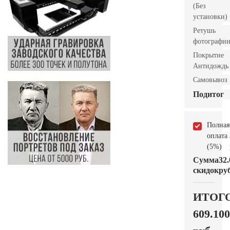
(Без
установки)
Ретушь
фотографи
Покрытие
Антидождь
Самовывоз
Подитог
Полная
оплата
(5%)
Сумма
32.
скидок
руб
ИТОГ
609.100