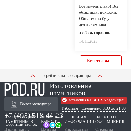
Всё замечательно! Всё
объяснили, показали.
Обязательно буду
делать там заказ.
любовь сорокина
14.11.2025
Все отзывы →
Перейти в начало страницы
Изготовление
памятников
Установка на ВСЕХ кладбищах
Вызов менеджера
Работаем : Ежедневно 9:00 до 21:00
+7 (495) 518-44-23
ИЗГОТОВЛЕНИЕ
ПОМОЩЬ В
ПОЛЕЗНАЯ
ЭЛЕМЕНТЫ
ПАМЯТНИКОВ
ВЫБОРЕ
ИНФОРМАЦИЯ
ОФОРМЛЕНИЯ
Обратный звонок
Памятники из
Цены на
Как заказать?
Ограда на