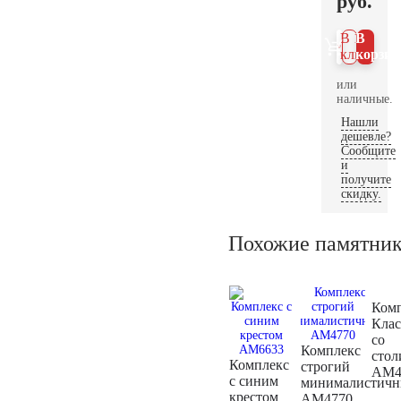
руб.
В 1
В
клик
корзин
или
наличные.
Нашли
дешевле?
Сообщите
и
получите
скидку.
Похожие памятни
Ком
Клас
со
Комплекс
стол
Комплекс
строгий
AM4
с синим
минималистич
крестом
AM4770