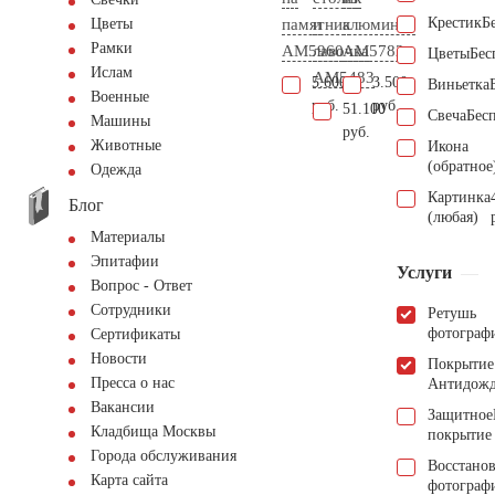
Крестик
Б
памятник
и
алюминия
Цветы
Рамки
AM5960
лавочка
AM5782
Цветы
Бес
Ислам
AM5483
5.600
3.500
Виньетка
Военные
руб.
руб.
51.100
Свеча
Бес
Машины
руб.
Животные
Икона
(обратное
Одежда
Картинка
Блог
(любая)
Материалы
Эпитафии
Услуги
Вопрос - Ответ
Сотрудники
Ретушь
фотограф
Сертификаты
Новости
Покрытие
Пресса о нас
Антидож
Вакансии
Защитное
Кладбища Москвы
покрытие
Города обслуживания
Восстано
Карта сайта
фотограф