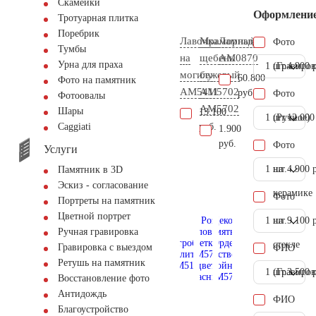
Скамейки
Оформлени
Тротуарная плитка
Поребрик
Лавочка
Мраморный
Лампада
Фото
Тумбы
на
щебень
AM0870
Урна для праха
1 шт.
(Гравиров
4.900 
могилу
бежевый
60.800
Фото на памятник
AM5411
АМ5702
руб.
Фото
Фотоовалы
AM5702
Шары
13.100
1 шт.
(Ручное)
12.000
руб.
Сaggiati
1.900
руб.
Фото
Услуги
1 шт.
на
4.900 
Памятник в 3D
Эскиз - согласование
керамике
Фото
Портреты на памятник
Цветной портрет
1 шт.
на
9.100 
Ручная гравировка
стекле
Гравировка с выездом
ФИО
Ретушь на памятник
1 шт.
(Гравиров
3.500 
Восстановление фото
Антидождь
ФИО
Благоустройство