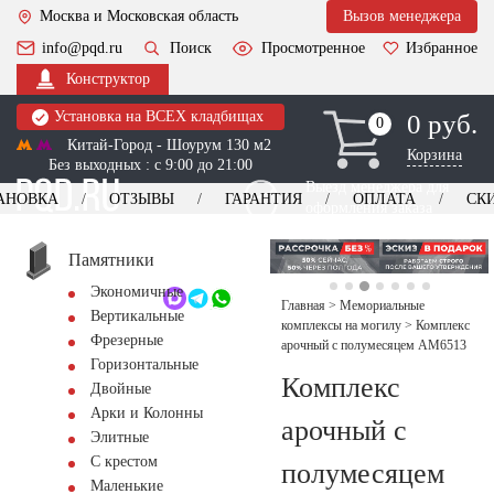
Москва и Московская область
Вызов менеджера
info@pqd.ru
Поиск
Просмотренное
Избранное
Конструктор
Установка на ВСЕХ кладбищах
0 руб.
0
0
Китай-Город - Шоурум 130 м2
Корзина
Без выходных : с 9:00 до 21:00
Выезд менеджера для
АНОВКА
ОТЗЫВЫ
ГАРАНТИЯ
ОПЛАТА
СК
оформления заказа
изготовление
Заказать выезд
памятников
+7 (495) 518-44-23
Памятники
Экономичные
Обратный звонок
Главная
>
Мемориальные
Вертикальные
комплексы на могилу
>
Комплекс
Фрезерные
арочный с полумесяцем AM6513
Горизонтальные
Комплекс
Двойные
Арки и Колонны
арочный с
Элитные
С крестом
полумесяцем
Маленькие