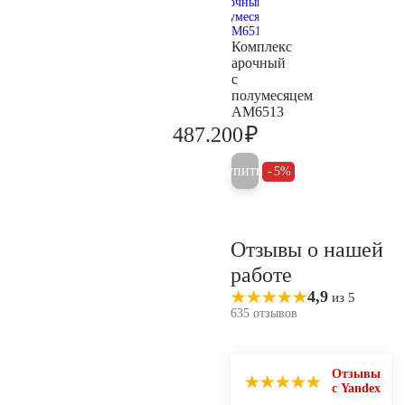
Комплекс
арочный
с
полумесяцем
AM6513
₽
487.200
512.800
Купить
5%
Отзывы о нашей
работе
4,9
из 5
635 отзывов
Отзывы
с Yandex