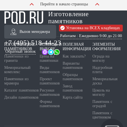
Перейти в начало страницы
Изготовление
памятников
Установка на ВСЕХ кладбищах
Вызов менеджера
Работаем : Ежедневно 9:00 до 21:00
+7 (495) 518-44-23
ИЗГОТОВЛЕНИЕ
ПОМОЩЬ В
ПОЛЕЗНАЯ
ЭЛЕМЕНТЫ
ПАМЯТНИКОВ
ВЫБОРЕ
ИНФОРМАЦИЯ
ОФОРМЛЕНИЯ
Обратный звонок
Памятники из
Цены на
Как заказать?
Ограда на
гранита
памятники
могилу
Варианты
Мемориальный
Виды
памятников
Надгробная
комплекс
памятников
плита
Образцы
Памятники из
Проект
памятников
Мемориальная
мрамора
памятников
доска
Завод
Каталог памятников
Рисунки
памятников
Цоколь на
памятников
могилу
Дизайн памятников
Карта сайта
Формы
Памятник с
памятников
оградой
Памятник с
цветником