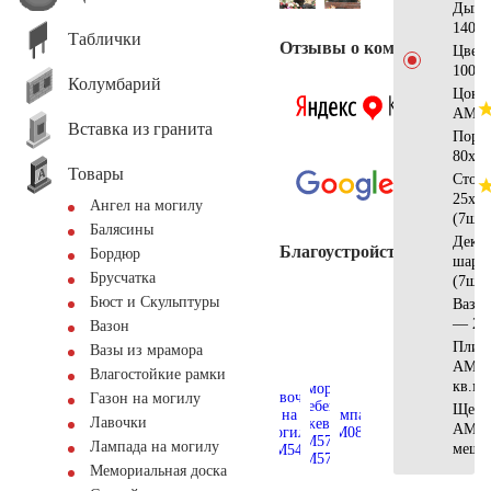
Дым
140х8
Таблички
Отзывы о компании
Цвет
100х8
Колумбарий
Цоко
АМ56
Вставка из гранита
Поре
80x25
Товары
Стол
25x12
Ангел на могилу
(7шт)
Балясины
Деко
Благоустройство
Бордюр
шар 
Брусчатка
(7шт)
Бюст и Скульптуры
Ваза 
— 20
Вазон
Плит
Вазы из мрамора
АМ56
Влагостойкие рамки
кв.м.
Газон на могилу
Щебе
Лавочки
AM57
Лампада на могилу
мешк
Мемориальная доска