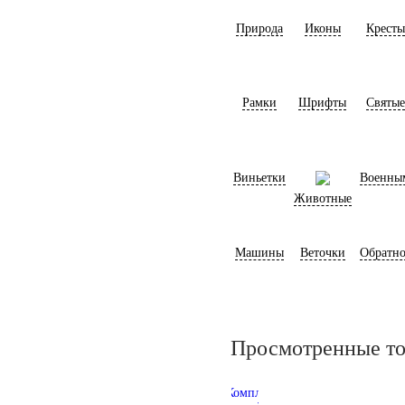
Природа
Иконы
Кресты
Рамки
Шрифты
Святые
Виньетки
Военны
Животные
Машины
Веточки
Обратно
Просмотренные т