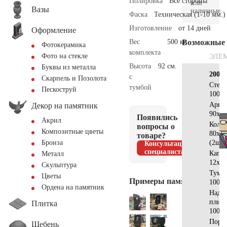
Полировка
Все стороны
или
Вазы
наличные.
Фаска
Техническая (1-10 мм.)
Изготовление
от 14 дней
Оформление
Вес
500 кг.
Возможные
Фотокерамика
комплекта
Фото на стекле
ЭЛЕ
Высота
92 см.
Буквы из металла
200х2
с
Скарпель и Позолота
Стел
тумбой
Пескоструй
100x5
Арка
Декор на памятник
90х50
Появились
Акрил
Коло
вопросы о
Композитные цветы
80х10
товаре?
(2шт)
Бронза
Консультация
специалиста
Капи
Металл
12х12
Скульптура
Тумб
Цветы
Примеры памятников
100x2
Ордена на памятник
Надгр
плит
Плитка
100x5
Поре
Щебень