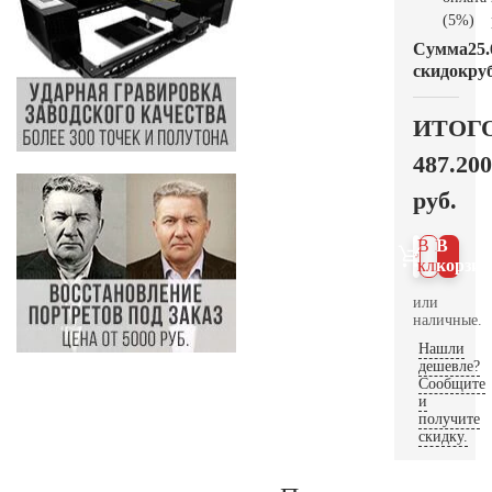
(5%)
Сумма
25.
скидок
руб
ИТОГ
487.200
руб.
В 1
В
клик
корзин
или
наличные.
Нашли
дешевле?
Сообщите
и
получите
скидку.