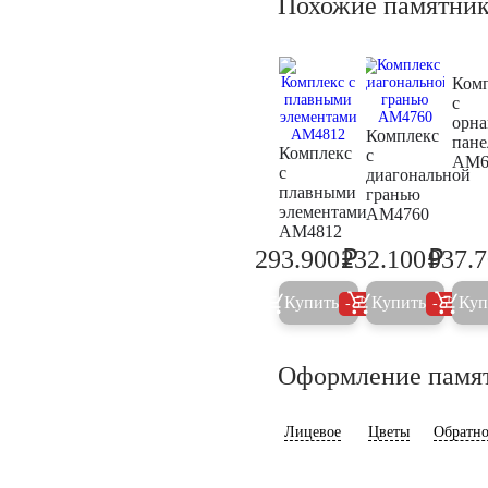
Похожие памятни
Ком
с
орн
Комплекс
пан
Комплекс
с
AM6
с
диагональной
плавными
гранью
элементами
AM4760
AM4812
₽
₽
293.900
232.100
937.
309.400
244.3
Купить
Купить
Куп
5%
5%
Оформление памя
Лицевое
Цветы
Обратно