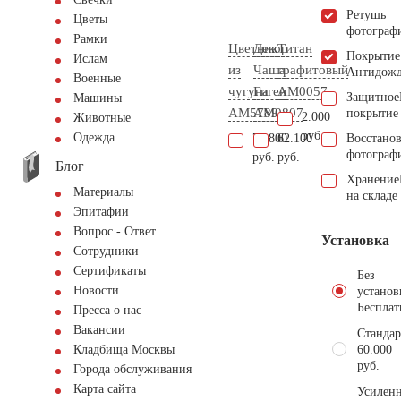
Ретушь
Цветы
фотограф
Рамки
Цветник
Декор
Титан
Покрытие
Ислам
из
Чаша
графитовый
Антидож
Военные
чугуна
Гигеи
AM0057
Защитное
Машины
AM5789
AM0807
покрытие
2.000
Животные
руб.
Одежда
71.800
62.100
Восстано
фотограф
руб.
руб.
Блог
Хранение
Материалы
на складе
Эпитафии
Вопрос - Ответ
Установка
Сотрудники
Сертификаты
Без
Новости
установ
Бесплат
Пресса о нас
Вакансии
Стандар
60.000
Кладбища Москвы
руб.
Города обслуживания
Карта сайта
Усиленн