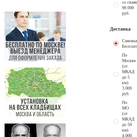
со свая
90.000
руб.
Доставка
Самовы
Бесплат
По
Москве
(от
МКАД
до 5
км)
3.000
руб.
По
МО
(от
МКАД
до 50
км)
4.000