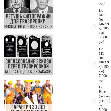
руб.
По
МО
(от
МКАД
до 100
км)
5.000
руб.
По
МО
(от
МКАД
до 150
км)
7.000
руб.
По
России
(любой
регион)
от
5.000