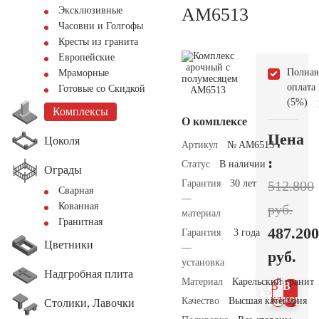
AM6513
Эксклюзивные
Часовни и Голгофы
Кресты из гранита
Европейские
Полная
Мраморные
оплата
Готовые со Скидкой
(5%)
Комплексы
О комплексе
Цена
Цоколя
Артикул
№ AM6513
:
Статус
В наличии
Ограды
Гарантия
30 лет
512.800
Сварная
—
Кованная
руб.
материал
Гранитная
487.200
Гарантия
3 года
Цветники
—
руб.
установка
Надгробная плита
Материал
Карельский гранит
В 1
В
клик
корзин
Качество
Высшая категория
Столики, Лавочки