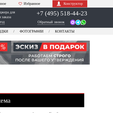
нное
Избранное
Конструктор
+7 (495) 518-44-23
джера для
 заказа
езд
Обратный звонок
ИДКИ
ФОТОГРАФИИ
КОНТАКТЫ
хема