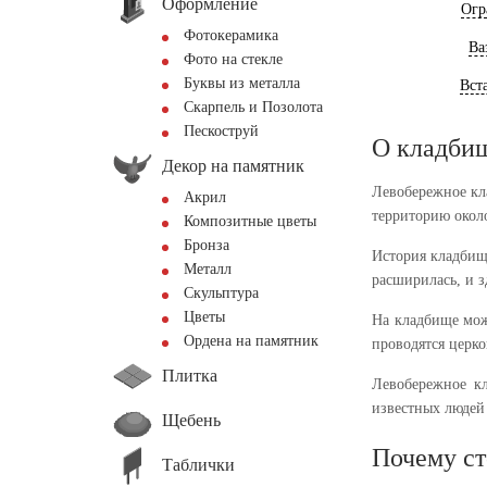
Оформление
Огр
Фотокерамика
Ва
Фото на стекле
Буквы из металла
Вст
Скарпель и Позолота
Пескоструй
О кладби
Декор на памятник
Левобережное кл
Акрил
территорию окол
Композитные цветы
Бронза
История кладбища
Металл
расширилась, и з
Скульптура
Цветы
На кладбище мож
Ордена на памятник
проводятся церк
Плитка
Левобережное кл
известных людей 
Щебень
Почему ст
Таблички