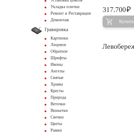
Установка цоколя
Укладка плитки
₽
317.700
Ремонт и Реставрация
Демонтаж
Купить
Гравировка
Картинки
Лицевое
Левобереж
Обратное
Шрифты
Иконы
Ангелы
Святые
Храмы
Кресты
Природа
Веточки
Виньетки
Свечки
Цветы
Рамки