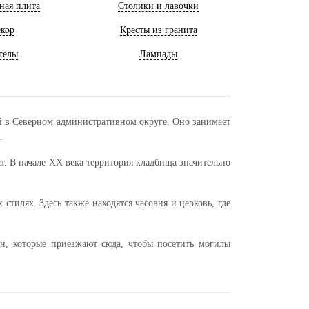
ная плита
Столики и лавочки
кор
Кресты из гранита
гелы
Лампады
 в Северном административном округе. Оно занимает
.
ст. В начале XX века территория кладбища значительно
тилях. Здесь также находятся часовня и церковь, где
н, которые приезжают сюда, чтобы посетить могилы