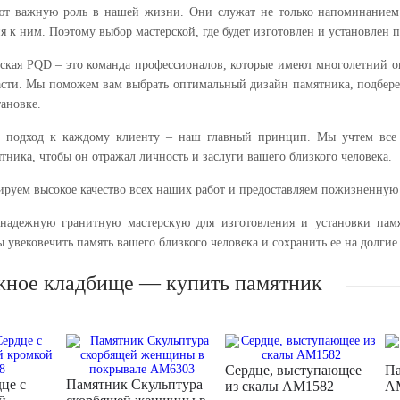
т важную роль в нашей жизни. Они служат не только напоминанием о
 к ним. Поэтому выбор мастерской, где будет изготовлен и установлен 
рская PQD – это команда профессионалов, которые имеют многолетний 
ласти. Мы поможем вам выбрать оптимальный дизайн памятника, подбер
тановке.
 подход к каждому клиенту – наш главный принцип. Мы учтем все
ника, чтобы он отражал личность и заслуги вашего близкого человека.
ируем высокое качество всех наших работ и предоставляем пожизненну
надежную гранитную мастерскую для изготовления и установки пам
 увековечить память вашего близкого человека и сохранить ее на долгие
жное кладбище — купить памятник
Сердце, выступающее
Па
це с
Памятник Скульптура
из скалы AM1582
A