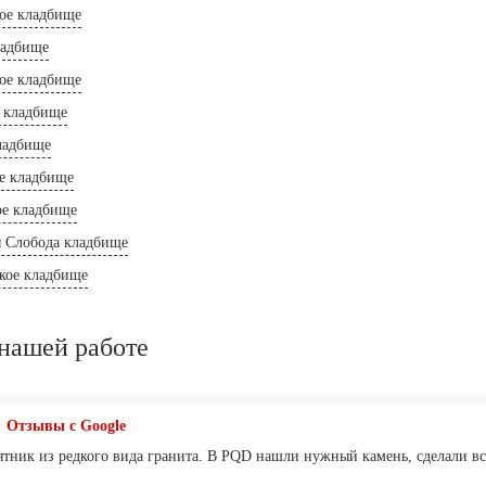
кое кладбище
ладбище
ое кладбище
 кладбище
ладбище
е кладбище
ое кладбище
я Слобода кладбище
кое кладбище
нашей работе
Отзывы с Google
ятник из редкого вида гранита. В PQD нашли нужный камень, сделали все