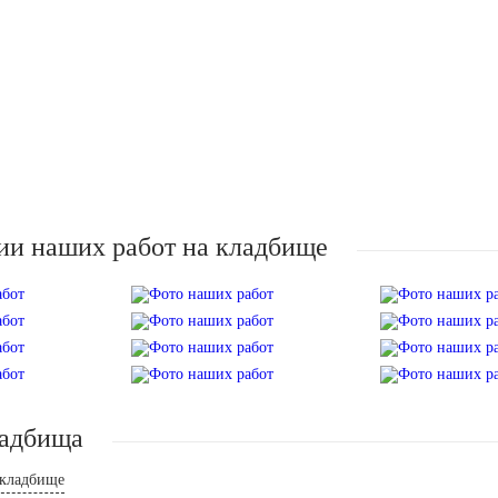
ии наших работ на кладбище
ладбища
 кладбище