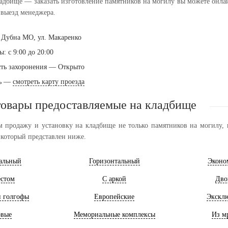
дбище — заказать изготовление памятников на могилу вы можете онлайн 
выезд менеджера.
г. Дубна МО, ул. Макаренко
: с 9:00 до 20:00
ть захоронения — Открыто
ть —
смотреть карту проезда
товары предоставляемые на кладбище
 продажу и установку на кладбище не только памятников на могилу, н
 который представлен ниже.
альный
Горизонтальный
Эконо
естом
С аркой
Дво
и голгофы
Европейские
Экскл
овые
Мемориальные комплексы
Из м