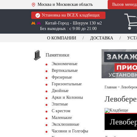
Москва и Московская область
Вызов менед
Установка на ВСЕХ кладбищах
Китай-Город - Шоурум 130 м2
Без выходных : с 9:00 до 21:00
О КОМПАНИИ
ДОСТАВКА
УСТ
Памятники
Экономичные
Вертикальные
Фрезерные
Горизонтальные
Главная
>
Левобереж
Двойные
Левобере
Арки и Колонны
Элитные
С крестом
Маленькие
Левобер
Эксклюзивные
Часовни и Голгофы