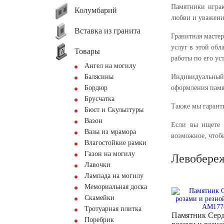
Памятники играю
Колумбарий
любви и уважения
Вставка из гранита
Гранитная масте
услуг в этой об
Товары
работы по его ус
Ангел на могилу
Балясины
Индивидуальный
Бордюр
оформления памят
Брусчатка
Также мы гарант
Бюст и Скульптуры
Вазон
Если вы ищете 
Вазы из мрамора
возможное, чтобы
Влагостойкие рамки
Газон на могилу
Левобере
Лавочки
Лампада на могилу
Мемориальная доска
Скамейки
Тротуарная плитка
Памятник Серд
Поребрик