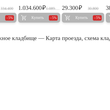
₽
₽
1.034.600
29.300
3
334.400
1.089.000
30.800
Купить
Купить
5%
5%
5%
ное кладбище — Карта проезда, схема кл