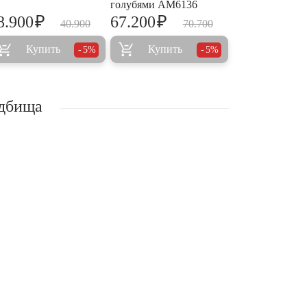
голубями AM6136
₽
₽
8.900
67.200
40.900
70.700
Купить
Купить
5%
5%
адбища