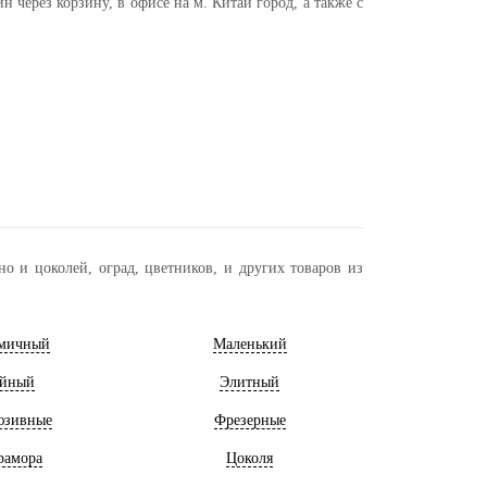
через корзину, в офисе на м. Китай город, а также с
о и цоколей, оград, цветников, и других товаров из
мичный
Маленький
йный
Элитный
юзивные
Фрезерные
рамора
Цоколя