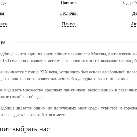
ады
Цветник
Надгроб
зы
Таблички
Де
авка
Плитка
Ан
ще
адбище — это один из крупнейших некрополей Москвы, расположенный
о 150 гектаров и является местом захоронения многих выдающихся людей
 начинается с конца XIX века, когда здесь был основан небольшой пого
десь стали хоронить известных деятелей культуры, науки и политики.
но увидеть множество красивых памятников, выполненных в различных с
овные службы и обряды.
адбище является одним из популярных мест среди туристов и горожа
и насладиться красотой этого места.
оит выбрать нас