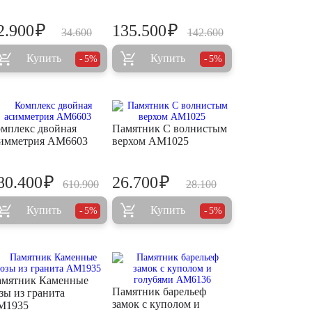
₽
₽
2.900
135.500
34.600
142.600
Купить
Купить
5%
5%
мплекс двойная
Памятник С волнистым
имметрия AM6603
верхом AM1025
₽
₽
80.400
26.700
610.900
28.100
Купить
Купить
5%
5%
мятник Каменные
Памятник барельеф
зы из гранита
замок с куполом и
M1935