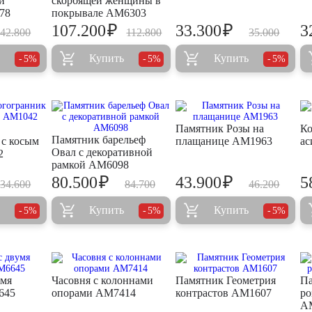
й
скорбящей женщины в
78
покрывале AM6303
₽
₽
107.200
33.300
3
42.800
112.800
35.000
Купить
Купить
5%
5%
5%
Памятник Розы на
Ко
Памятник барельеф
с косым
плащанице AM1963
ас
Овал с декоративной
2
рамкой AM6098
₽
₽
80.500
43.900
5
34.600
84.700
46.200
Купить
Купить
5%
5%
5%
умя
Часовня с колоннами
Памятник Геометрия
Па
645
опорами AM7414
контрастов AM1607
ро
A