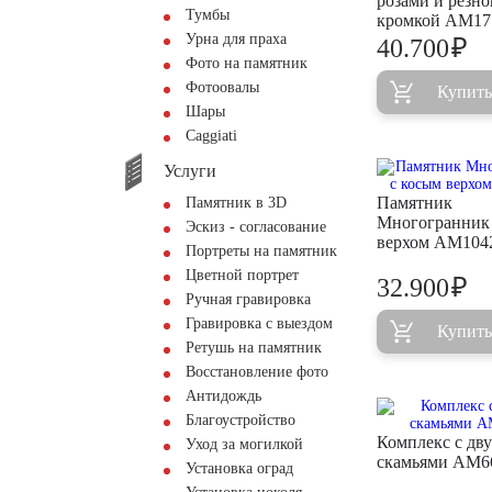
розами и резно
Тумбы
кромкой AM17
Урна для праха
₽
40.700
Фото на памятник
Фотоовалы
Купить
Шары
Сaggiati
Услуги
Памятник
Памятник в 3D
Многогранник 
Эскиз - согласование
верхом AM104
Портреты на памятник
Цветной портрет
₽
32.900
Ручная гравировка
Гравировка с выездом
Купить
Ретушь на памятник
Восстановление фото
Антидождь
Благоустройство
Комплекс с дв
Уход за могилкой
скамьями AM6
Установка оград