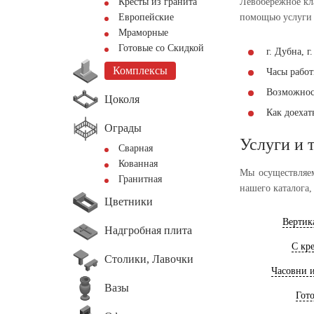
Кресты из гранита
Левобережное кла
Европейские
помощью услуги 
Мраморные
Готовые со Скидкой
г. Дубна, 
Комплексы
Часы работы
Возможнос
Цоколя
Как доеха
Ограды
Услуги и 
Сварная
Кованная
Мы осуществляем
Гранитная
нашего каталога,
Цветники
Вертик
Надгробная плита
С кр
Столики, Лавочки
Часовни 
Вазы
Гот