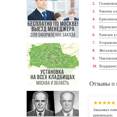
Гольяновс
Ракитки к
Ермолинск
Щуровское
Раевское к
Егорьевско
Жегаловск
Павловска
Владыкинс
Отзывы о 
Заказывал пам
рекомендую.