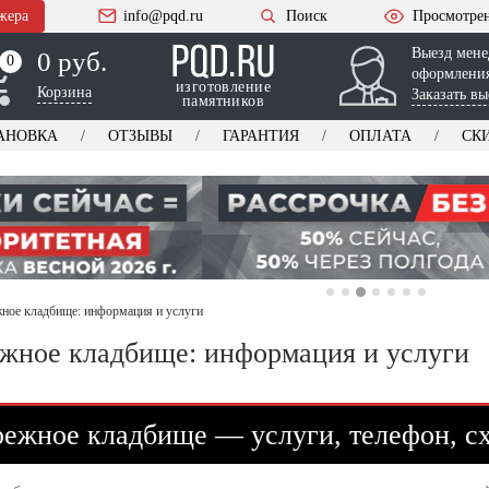
жера
info@pqd.ru
Поиск
Просмотре
Выезд мене
0 руб.
0
0
оформления
изготовление
Корзина
Заказать вы
памятников
АНОВКА
ОТЗЫВЫ
ГАРАНТИЯ
ОПЛАТА
СК
ное кладбище: информация и услуги
жное кладбище: информация и услуги
ежное кладбище — услуги, телефон, с