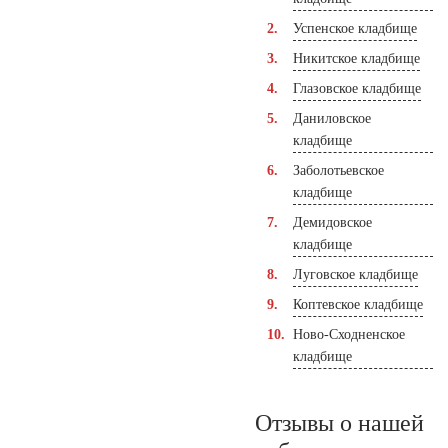
Успенское кладбище
Никитское кладбище
Глазовское кладбище
Даниловское
кладбище
Заболотьевское
кладбище
Демидовское
кладбище
Луговское кладбище
Коптевское кладбище
Ново-Сходненское
кладбище
Отзывы о нашей