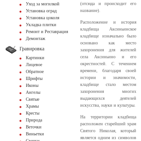
(отсюда и происходит его
Уход за могилкой
название).
Установка оград
Установка цоколя
Расположение и история
Укладка плитки
кладбища Аксиньинское
Ремонт и Реставрация
кладбище изначально было
Демонтаж
основано как место
Гравировка
захоронения для жителей
села Аксиньино и его
Картинки
окрестностей. С течением
Лицевое
времени, благодаря своей
Обратное
истории и значимости,
Шрифты
кладбище стало местом
Иконы
захоронения многих
Ангелы
выдающихся деятелей
Святые
искусства, науки и культуры.
Храмы
Кресты
На территории кладбища
Природа
расположен старейший храм
Веточки
Святого Николая, который
Виньетки
является одним из символов
Свечки