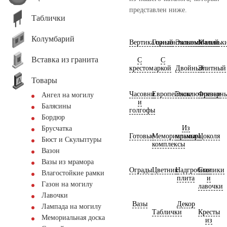
представлен ниже.
Таблички
Колумбарий
Вертикальный
Горизонтальный
Экономичный
Маленьк
Вставка из гранита
С
С
крестом
аркой
Двойный
Элитный
Товары
Часовни
Европейские
Эксклюзивные
Фрезерн
Ангел на могилу
и
Балясины
голгофы
Бордюр
Из
Брусчатка
Готовые
Мемориальные
мрамора
Цоколя
Бюст и Скульптуры
комплексы
Вазон
Вазы из мрамора
Ограды
Цветник
Надгробная
Столики
Влагостойкие рамки
плита
и
Газон на могилу
лавочки
Лавочки
Вазы
Декор
Лампада на могилу
Таблички
Кресты
Мемориальная доска
из