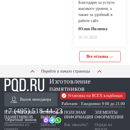
Благодарю за услуги
высокого уровня, а
также за удобный в
работе сайт.
Юлия Ивлиева
26.10.2024
Все отзывы →
Перейти в начало страницы
Изготовление
памятников
Установка на ВСЕХ кладбищах
Вызов менеджера
Работаем : Ежедневно 9:00 до 21:00
+7 (495) 518-44-23
ИЗГОТОВЛЕНИЕ
ПОМОЩЬ В
ПОЛЕЗНАЯ
ЭЛЕМЕНТЫ
ПАМЯТНИКОВ
ВЫБОРЕ
ИНФОРМАЦИЯ
ОФОРМЛЕНИЯ
Обратный звонок
Памятники из
Цены на
Как заказать?
Ограда на
гранита
памятники
могилу