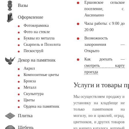
Ершовское сельское
Вазы
поселение, с.
Аксиньино
Оформление
Часы работы: с 9:00 до
Фотокерамика
20:00
Фото на стекле
Возможность
Буквы из металла
захоронения —
Скарпель и Позолота
Открыто
Пескоструй
Как доехать —
Декор на памятник
смотреть карту
Акрил
проезда
Композитные цветы
Бронза
Услуги и товары 
Металл
Скульптура
Мы осуществляем продажу и
Цветы
установку на кладбище не
Ордена на памятник
только памятников на
Плитка
могилу, но и цоколей, оград,
цветников, и других товаров
Щебень
из нашего каталога, который