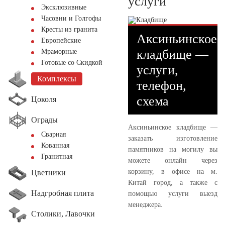
услуги
Эксклюзивные
Часовни и Голгофы
Кресты из гранита
Аксиньинское
Европейские
кладбище —
Мраморные
Готовые со Скидкой
услуги,
Комплексы
телефон,
схема
Цоколя
Ограды
Аксиньинское кладбище —
Сварная
заказать изготовление
Кованная
памятников на могилу вы
Гранитная
можете онлайн через
корзину, в офисе на м.
Цветники
Китай город, а также с
Надгробная плита
помощью услуги выезд
менеджера.
Столики, Лавочки