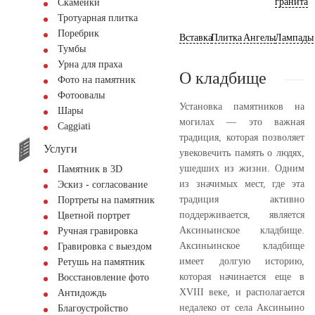
гранита
Скамейки
Тротуарная плитка
Поребрик
Вставка
Плитка
Ангелы
Лампады
Тумбы
Урна для праха
О кладбище
Фото на памятник
Фотоовалы
Установка памятников на
Шары
могилах — это важная
Сaggiati
традиция, которая позволяет
Услуги
увековечить память о людях,
ушедших из жизни. Одним
Памятник в 3D
из значимых мест, где эта
Эскиз - согласование
традиция активно
Портреты на памятник
поддерживается, является
Цветной портрет
Аксиньинское кладбище.
Ручная гравировка
Аксиньинское кладбище
Гравировка с выездом
имеет долгую историю,
Ретушь на памятник
которая начинается еще в
Восстановление фото
XVIII веке, и располагается
Антидождь
недалеко от села Аксиньино
Благоустройство