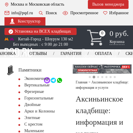
Москва и Московская область
Вызов менеджера
info@pqd.ru
Поиск
Просмотренное
Избранное
Конструктор
Установка на ВСЕХ кладбищах
0 руб.
0
0
Китай-Город - Шоурум 130 м2
Корзина
Без выходных : с 9:00 до 21:00
Выезд менеджера для
АНОВКА
ОТЗЫВЫ
ГАРАНТИЯ
ОПЛАТА
СК
оформления заказа
изготовление
Заказать выезд
памятников
+7 (495) 518-44-23
Памятники
Экономичные
Обратный звонок
Главная
>
Аксиньинское кладбище:
Вертикальные
информация и услуги
Фрезерные
Аксиньинское
Горизонтальные
Двойные
кладбище:
Арки и Колонны
Элитные
информация и
С крестом
Маленькие