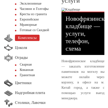
услуги
Эксклюзивные
Часовни и Голгофы
Кресты из гранита
Новофрязинско
Европейские
кладбище —
Мраморные
Готовые со Скидкой
услуги,
Комплексы
телефон,
схема
Цоколя
Ограды
Новофрязинское кладбище
Сварная
— заказать изготовление
Кованная
памятников на могилу вы
Гранитная
можете онлайн через
корзину, в офисе на м.
Цветники
Китай город, а также с
Надгробная плита
помощью услуги выезд
менеджера.
Столики, Лавочки