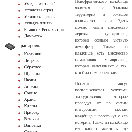
Новофрязинского кладбища
Уход за могилкой
является его большая
Установка оград
территория и большое
Установка цоколя
количество зелени. Здесь
Укладка плитки
можно найти множество
Ремонт и Реставрация
деревьев и кустарников,
Демонтаж
которые создают уютную
Гравировка
атмосферу. Также на
кладбище есть множество
Картинки
памятников и мемориалов,
Лицевое
которые напоминают о тех,
Обратное
кто был похоронен здесь.
Шрифты
Иконы
Посетители могут
Ангелы
воспользоваться услугами
Святые
экскурсоводов, которые
Храмы
проведут их по самым
Кресты
интересным местам
Природа
кладбища и расскажут о его
Веточки
истории. Также на кладбище
Виньетки
есть кафе и магазины, где
Свечки