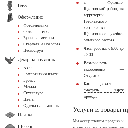
г. Фрязино,
Вазы
Щелковский район, на
территории
Оформление
Гребневского
Фотокерамика
лесничества
Фото на стекле
Щелковского учебно-
Буквы из металла
опытного лесхоза
Скарпель и Позолота
Часы работы: с 9:00 до
Пескоструй
20:00
Декор на памятник
Возможность
Акрил
захоронения —
Композитные цветы
Открыто
Бронза
Как доехать —
Металл
смотреть карту
Скульптура
проезда
Цветы
Ордена на памятник
Услуги и товары 
Плитка
Мы осуществляем продажу и
Щебень
установку на кладбище не