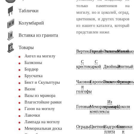
только памятников на
Таблички
могилу, но и цоколей, оград,
цветников, и других товаров
Колумбарий
из нашего каталога, который
представлен ниже.
Вставка из гранита
Товары
Вертикальный
Горизонтальный
Экономичный
Маленьк
Ангел на могилу
С
С
Балясины
крестом
аркой
Двойный
Элитный
Бордюр
Брусчатка
Часовни
Европейские
Эксклюзивные
Фрезерн
Бюст и Скульптуры
и
Вазон
голгофы
Вазы из мрамора
Из
Влагостойкие рамки
Готовые
Мемориальные
мрамора
Цоколя
Газон на могилу
комплексы
Лавочки
Лампада на могилу
Ограды
Цветник
Надгробная
Столики
Мемориальная доска
плита
и