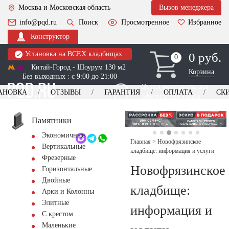
Москва и Московская область
Вызов менеджера
info@pqd.ru
Поиск
Просмотренное
Избранное
Конструктор
Установка на ВСЕХ кладбищах
0 руб.
0
0
Китай-Город - Шоурум 130 м2
Корзина
Без выходных : с 9:00 до 21:00
Выезд менеджера для
АНОВКА
ОТЗЫВЫ
ГАРАНТИЯ
ОПЛАТА
СК
оформления заказа
изготовление
Заказать выезд
памятников
+7 (495) 518-44-23
Памятники
Экономичные
Обратный звонок
Главная
>
Новофрязинское
Вертикальные
кладбище: информация и услуги
Фрезерные
Новофрязинское
Горизонтальные
Двойные
кладбище:
Арки и Колонны
Элитные
информация и
С крестом
Маленькие