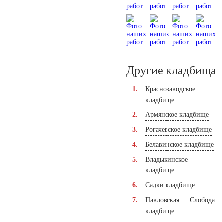
Другие кладбища
Краснозаводское
кладбище
Армянское кладбище
Рогачевское кладбище
Белавинское кладбище
Владыкинское
кладбище
Садки кладбище
Павловская Слобода
кладбище