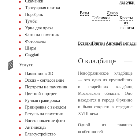
Скамейки
лавочки
Тротуарная плитка
Вазы
Декор
Поребрик
Таблички
Кресты
Тумбы
из
гранита
Урна для праха
Фото на памятник
Фотоовалы
Вставка
Плитка
Ангелы
Лампады
Шары
Сaggiati
О кладбище
Услуги
Новофрязинское кладбище
Памятник в 3D
— это одно из крупнейших
Эскиз - согласование
и старейших кладбищ
Портреты на памятник
Московской области. Оно
Цветной портрет
находится в городе Фрязино
Ручная гравировка
и было открыто в середине
Гравировка с выездом
XVIII века.
Ретушь на памятник
Восстановление фото
Одной из главных
Антидождь
особенностей
Благоустройство