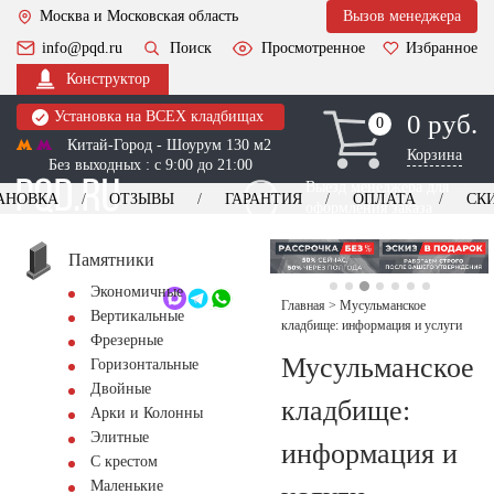
Москва и Московская область
Вызов менеджера
info@pqd.ru
Поиск
Просмотренное
Избранное
Конструктор
Установка на ВСЕХ кладбищах
0 руб.
0
0
Китай-Город - Шоурум 130 м2
Корзина
Без выходных : с 9:00 до 21:00
Выезд менеджера для
АНОВКА
ОТЗЫВЫ
ГАРАНТИЯ
ОПЛАТА
СК
оформления заказа
изготовление
Заказать выезд
памятников
+7 (495) 518-44-23
Памятники
Экономичные
Обратный звонок
Главная
>
Мусульманское
Вертикальные
кладбище: информация и услуги
Фрезерные
Мусульманское
Горизонтальные
Двойные
кладбище:
Арки и Колонны
Элитные
информация и
С крестом
Маленькие