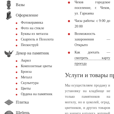
Чехов городское
Вазы
поселение, г. Чехов,
ул. Гарнаева
Оформление
Часы работы: с 9:00 до
Фотокерамика
20:00
Фото на стекле
Возможность
Буквы из металла
захоронения —
Скарпель и Позолота
Открыто
Пескоструй
Как доехать —
Декор на памятник
смотреть карту
Акрил
проезда
Композитные цветы
Бронза
Услуги и товары 
Металл
Скульптура
Мы осуществляем продажу и
Цветы
установку на кладбище не
Ордена на памятник
только памятников на
Плитка
могилу, но и цоколей, оград,
цветников, и других товаров
Щебень
из нашего каталога, который