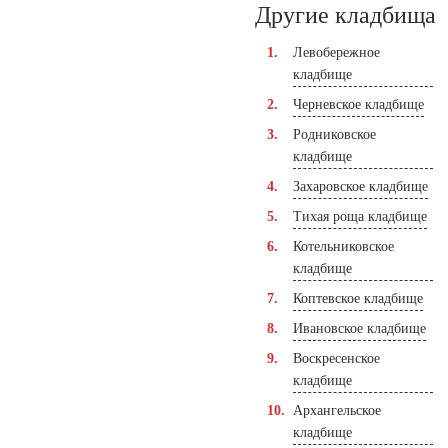
Другие кладбища
Левобережное
кладбище
Черневское кладбище
Родниковское
кладбище
Захаровское кладбище
Тихая роща кладбище
Котельниковское
кладбище
Коптевское кладбище
Ивановское кладбище
Воскресенское
кладбище
Архангельское
кладбище