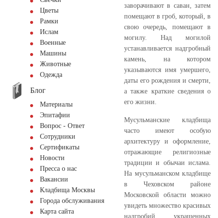
заворачивают в саван, затем
Цветы
помещают в гроб, который, в
Рамки
свою очередь, помещают в
Ислам
могилу. Над могилой
Военные
устанавливается надгробный
Машины
камень, на котором
Животные
указываются имя умершего,
Одежда
даты его рождения и смерти,
Блог
а также краткие сведения о
его жизни.
Материалы
Эпитафии
Мусульманские кладбища
Вопрос - Ответ
часто имеют особую
Сотрудники
архитектуру и оформление,
Сертификаты
отражающие религиозные
Новости
традиции и обычаи ислама.
Пресса о нас
На мусульманском кладбище
Вакансии
в Чеховском районе
Кладбища Москвы
Московской области можно
Города обслуживания
увидеть множество красивых
Карта сайта
надгробий, украшенных