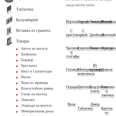
представлен ниже.
Таблички
Колумбарий
Вертикальный
Горизонтальный
Экономичный
Маленьк
Вставка из гранита
С
С
крестом
аркой
Двойный
Элитный
Товары
Часовни
Европейские
Эксклюзивные
Фрезерн
Ангел на могилу
и
Балясины
голгофы
Бордюр
Из
Брусчатка
Готовые
Мемориальные
мрамора
Цоколя
Бюст и Скульптуры
комплексы
Вазон
Вазы из мрамора
Ограды
Цветник
Надгробная
Столики
Влагостойкие рамки
плита
и
Газон на могилу
лавочки
Лавочки
Вазы
Декор
Лампада на могилу
Таблички
Кресты
Мемориальная доска
из