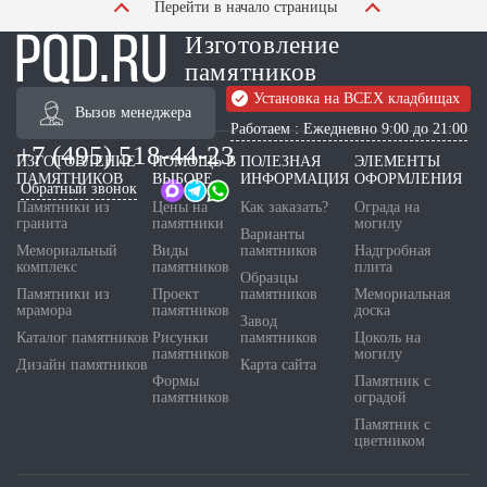
Перейти в начало страницы
Изготовление
памятников
Установка на ВСЕХ кладбищах
Вызов менеджера
Работаем : Ежедневно 9:00 до 21:00
+7 (495) 518-44-23
ИЗГОТОВЛЕНИЕ
ПОМОЩЬ В
ПОЛЕЗНАЯ
ЭЛЕМЕНТЫ
ПАМЯТНИКОВ
ВЫБОРЕ
ИНФОРМАЦИЯ
ОФОРМЛЕНИЯ
Обратный звонок
Памятники из
Цены на
Как заказать?
Ограда на
гранита
памятники
могилу
Варианты
Мемориальный
Виды
памятников
Надгробная
комплекс
памятников
плита
Образцы
Памятники из
Проект
памятников
Мемориальная
мрамора
памятников
доска
Завод
Каталог памятников
Рисунки
памятников
Цоколь на
памятников
могилу
Дизайн памятников
Карта сайта
Формы
Памятник с
памятников
оградой
Памятник с
цветником