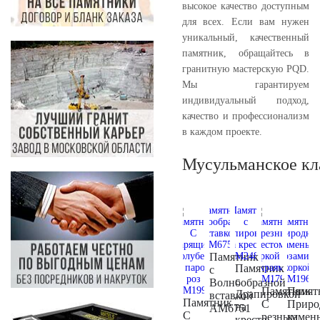
высокое качество доступным
для всех. Если вам нужен
уникальный, качественный
памятник, обращайтесь в
гранитную мастерскую PQD.
Мы гарантируем
индивидуальный подход,
качество и профессионализм
в каждом проекте.
Мусульманское кл
Памятник
Памятник
с
с
Волнообразной
Памятник
Памят
Драпировкой
вставкой
Памятник
С
Приро
на
AM6751
С
резным
камен
кресте