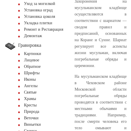
Захоронения на
Уход за могилкой
мусульманском кладбище
Установка оград
осуществляются в
Установка цоколя
соответствии с шариатом —
Укладка плитки
сводом правил и
Ремонт и Реставрация
предписаний, основанных
Демонтаж
на Коране и Сунне. Шариат
Гравировка
регулирует все аспекты
жизни мусульман, включая
Картинки
погребальные обряды и
Лицевое
церемонии.
Обратное
Шрифты
На мусульманском кладбище
Иконы
в Чеховском районе
Ангелы
Московской области
Святые
погребальные обряды
Храмы
проводятся в соответствии с
Кресты
местными обычаями и
Природа
традициями. Например,
Веточки
после смерти человека его
Виньетки
тело омывают и
Свечки