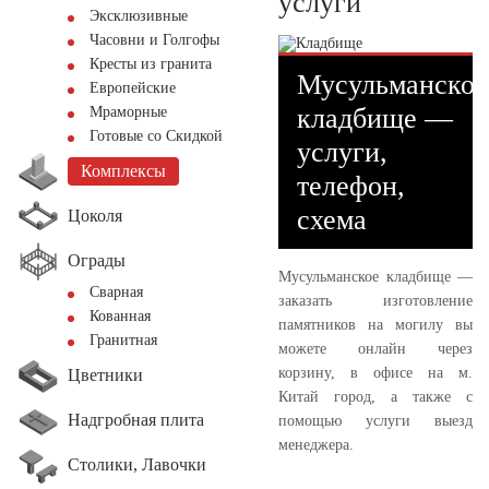
услуги
Эксклюзивные
Часовни и Голгофы
Кресты из гранита
Мусульманское
Европейские
кладбище —
Мраморные
Готовые со Скидкой
услуги,
Комплексы
телефон,
схема
Цоколя
Ограды
Мусульманское кладбище —
Сварная
заказать изготовление
Кованная
памятников на могилу вы
Гранитная
можете онлайн через
корзину, в офисе на м.
Цветники
Китай город, а также с
Надгробная плита
помощью услуги выезд
менеджера.
Столики, Лавочки