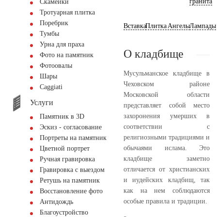
гранита
Скамейки
Тротуарная плитка
Поребрик
Вставка
Плитка
Ангелы
Лампады
Тумбы
Урна для праха
О кладбище
Фото на памятник
Фотоовалы
Мусульманское кладбище в
Шары
Чеховском районе
Сaggiati
Московской области
Услуги
представляет собой место
захоронения умерших в
Памятник в 3D
соответствии с
Эскиз - согласование
религиозными традициями и
Портреты на памятник
обычаями ислама. Это
Цветной портрет
кладбище заметно
Ручная гравировка
отличается от христианских
Гравировка с выездом
и иудейских кладбищ, так
Ретушь на памятник
как на нем соблюдаются
Восстановление фото
особые правила и традиции.
Антидождь
Благоустройство