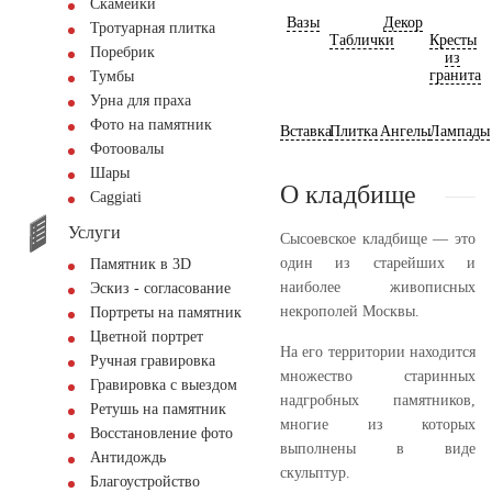
Скамейки
Вазы
Декор
Тротуарная плитка
Таблички
Кресты
Поребрик
из
гранита
Тумбы
Урна для праха
Фото на памятник
Вставка
Плитка
Ангелы
Лампады
Фотоовалы
Шары
О кладбище
Сaggiati
Услуги
Сысоевское кладбище — это
один из старейших и
Памятник в 3D
наиболее живописных
Эскиз - согласование
некрополей Москвы.
Портреты на памятник
Цветной портрет
На его территории находится
Ручная гравировка
множество старинных
Гравировка с выездом
надгробных памятников,
Ретушь на памятник
многие из которых
Восстановление фото
выполнены в виде
Антидождь
скульптур.
Благоустройство