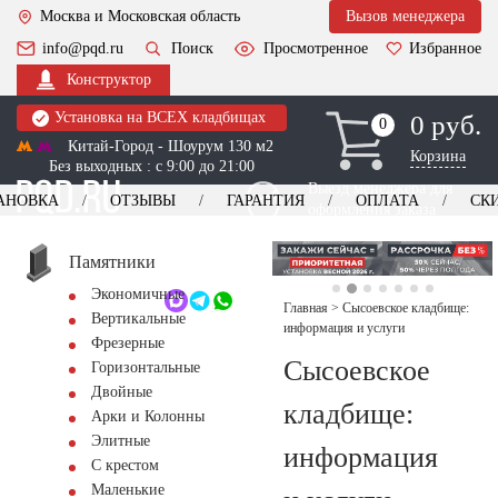
Москва и Московская область
Вызов менеджера
info@pqd.ru
Поиск
Просмотренное
Избранное
Конструктор
Установка на ВСЕХ кладбищах
0 руб.
0
0
Китай-Город - Шоурум 130 м2
Корзина
Без выходных : с 9:00 до 21:00
Выезд менеджера для
АНОВКА
ОТЗЫВЫ
ГАРАНТИЯ
ОПЛАТА
СК
оформления заказа
изготовление
Заказать выезд
памятников
+7 (495) 518-44-23
Памятники
Экономичные
Обратный звонок
Главная
>
Сысоевское кладбище:
Вертикальные
информация и услуги
Фрезерные
Сысоевское
Горизонтальные
Двойные
кладбище:
Арки и Колонны
Элитные
информация
С крестом
Маленькие