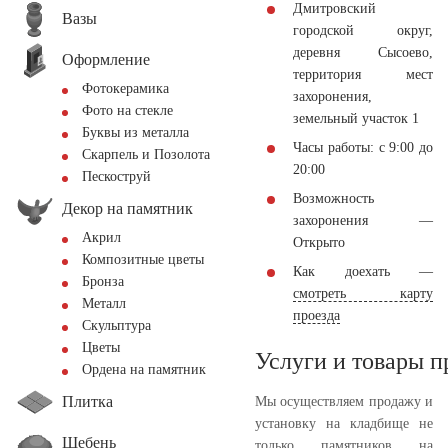
Дмитровский
Вазы
городской округ,
деревня Сысоево,
Оформление
территория мест
Фотокерамика
захоронения,
Фото на стекле
земельный участок 1
Буквы из металла
Часы работы: с 9:00 до
Скарпель и Позолота
20:00
Пескоструй
Возможность
Декор на памятник
захоронения —
Акрил
Открыто
Композитные цветы
Как доехать —
Бронза
смотреть карту
Металл
проезда
Скульптура
Цветы
Услуги и товары 
Ордена на памятник
Плитка
Мы осуществляем продажу и
установку на кладбище не
Щебень
только памятников на