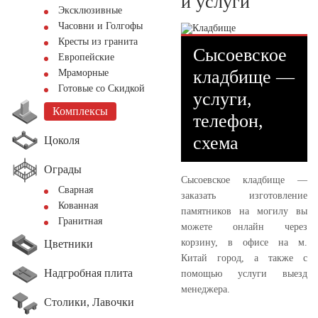
и услуги
Эксклюзивные
Часовни и Голгофы
Кресты из гранита
Сысоевское
Европейские
кладбище —
Мраморные
Готовые со Скидкой
услуги,
Комплексы
телефон,
схема
Цоколя
Ограды
Сысоевское кладбище —
Сварная
заказать изготовление
Кованная
памятников на могилу вы
Гранитная
можете онлайн через
корзину, в офисе на м.
Цветники
Китай город, а также с
Надгробная плита
помощью услуги выезд
менеджера.
Столики, Лавочки