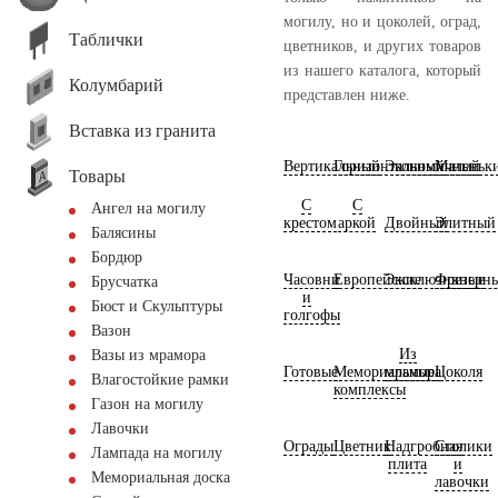
могилу, но и цоколей, оград,
Таблички
цветников, и других товаров
из нашего каталога, который
Колумбарий
представлен ниже.
Вставка из гранита
Вертикальный
Горизонтальный
Экономичный
Маленьк
Товары
С
С
Ангел на могилу
крестом
аркой
Двойный
Элитный
Балясины
Бордюр
Часовни
Европейские
Эксклюзивные
Фрезерн
Брусчатка
и
Бюст и Скульптуры
голгофы
Вазон
Из
Вазы из мрамора
Готовые
Мемориальные
мрамора
Цоколя
Влагостойкие рамки
комплексы
Газон на могилу
Лавочки
Ограды
Цветник
Надгробная
Столики
Лампада на могилу
плита
и
Мемориальная доска
лавочки