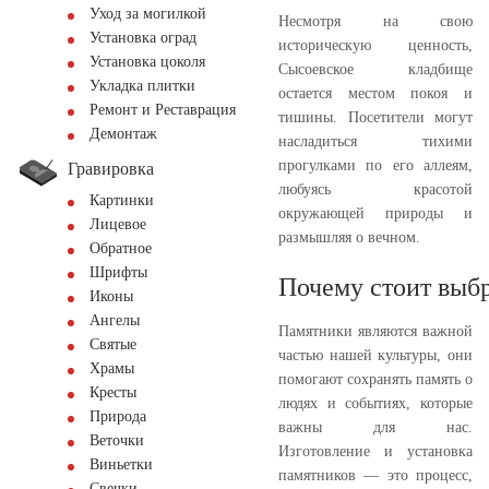
Уход за могилкой
Несмотря на свою
Установка оград
историческую ценность,
Установка цоколя
Сысоевское кладбище
Укладка плитки
остается местом покоя и
Ремонт и Реставрация
тишины. Посетители могут
Демонтаж
насладиться тихими
прогулками по его аллеям,
Гравировка
любуясь красотой
Картинки
окружающей природы и
Лицевое
размышляя о вечном.
Обратное
Шрифты
Почему стоит выбр
Иконы
Ангелы
Памятники являются важной
Святые
частью нашей культуры, они
Храмы
помогают сохранять память о
Кресты
людях и событиях, которые
Природа
важны для нас.
Веточки
Изготовление и установка
Виньетки
памятников — это процесс,
Свечки