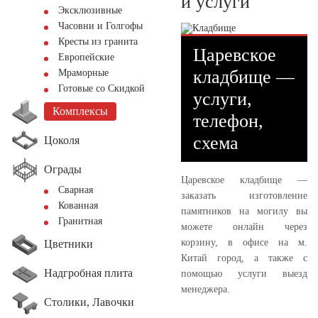
и услуги
Эксклюзивные
Часовни и Голгофы
Кресты из гранита
Царевское
Европейские
кладбище —
Мраморные
Готовые со Скидкой
услуги,
Комплексы
телефон,
схема
Цоколя
Ограды
Царевское кладбище —
Сварная
заказать изготовление
Кованная
памятников на могилу вы
Гранитная
можете онлайн через
корзину, в офисе на м.
Цветники
Китай город, а также с
Надгробная плита
помощью услуги выезд
менеджера.
Столики, Лавочки