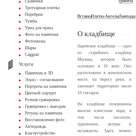
гранита
Скамейки
Тротуарная плитка
Поребрик
Вставка
Плитка
Ангелы
Лампады
Тумбы
Урна для праха
О кладбище
Фото на памятник
Фотоовалы
Царевское кладбище — одно
Шары
из старейших кладбищ
Сaggiati
Москвы, которое было
Услуги
основано в 16 веке. Оно
расположено в живописном
Памятник в 3D
месте, на берегу реки, и
Эскиз - согласование
занимает территорию около
Портреты на памятник
10 гектаров.
Цветной портрет
Ручная гравировка
На кладбище похоронены
Гравировка с выездом
многие известные люди, в
Ретушь на памятник
том числе писатели,
Восстановление фото
художники, актеры и
Антидождь
музыканты. Здесь можно
Благоустройство