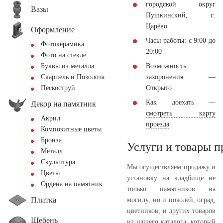
городской округ
Вазы
Пушкинский, с.
Царёво
Оформление
Часы работы: с 9:00 до
Фотокерамика
20:00
Фото на стекле
Возможность
Буквы из металла
захоронения —
Скарпель и Позолота
Открыто
Пескоструй
Как доехать —
Декор на памятник
смотреть карту
Акрил
проезда
Композитные цветы
Бронза
Услуги и товары 
Металл
Скульптура
Мы осуществляем продажу и
Цветы
установку на кладбище не
Ордена на памятник
только памятников на
Плитка
могилу, но и цоколей, оград,
цветников, и других товаров
Щебень
из нашего каталога, который