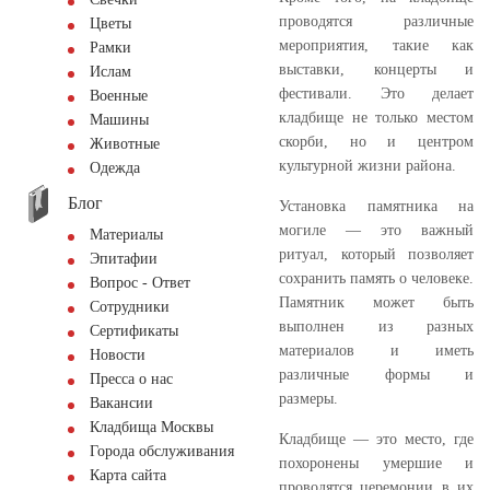
проводятся различные
Цветы
мероприятия, такие как
Рамки
выставки, концерты и
Ислам
фестивали. Это делает
Военные
кладбище не только местом
Машины
скорби, но и центром
Животные
культурной жизни района.
Одежда
Блог
Установка памятника на
могиле — это важный
Материалы
ритуал, который позволяет
Эпитафии
сохранить память о человеке.
Вопрос - Ответ
Памятник может быть
Сотрудники
выполнен из разных
Сертификаты
материалов и иметь
Новости
различные формы и
Пресса о нас
размеры.
Вакансии
Кладбища Москвы
Кладбище — это место, где
Города обслуживания
похоронены умершие и
Карта сайта
проводятся церемонии в их