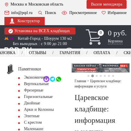
Москва и Московская область
Вызов менеджера
info@pqd.ru
Поиск
Просмотренное
Избранное
Конструктор
Установка на ВСЕХ кладбищах
0 руб.
0
0
Китай-Город - Шоурум 130 м2
Корзина
Без выходных : с 9:00 до 21:00
Выезд менеджера для
АНОВКА
ОТЗЫВЫ
ГАРАНТИЯ
ОПЛАТА
СК
оформления заказа
изготовление
Заказать выезд
памятников
+7 (495) 518-44-23
Памятники
Экономичные
Обратный звонок
Главная
>
Царевское кладбище:
Вертикальные
информация и услуги
Фрезерные
Царевское
Горизонтальные
Двойные
кладбище:
Арки и Колонны
Элитные
информация
С крестом
Маленькие