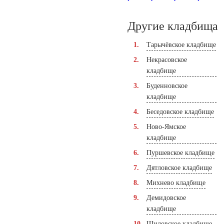
Другие кладбища
Тарычёвское кладбище
Некрасовское
кладбище
Буденновское
кладбище
Беседовское кладбище
Ново-Ямское
кладбище
Пуршевское кладбище
Дятловское кладбище
Михнево кладбище
Демидовское
кладбище
Шиловское кладбище