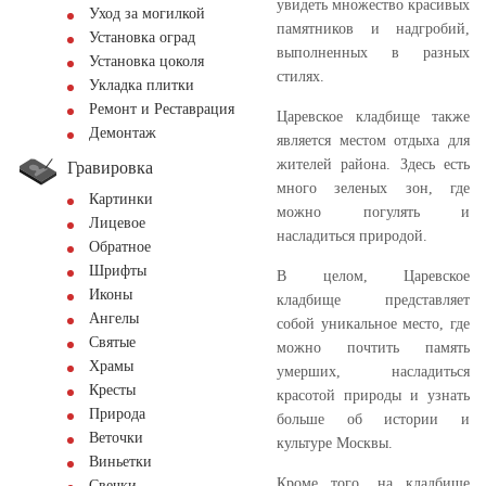
увидеть множество красивых
Уход за могилкой
памятников и надгробий,
Установка оград
выполненных в разных
Установка цоколя
стилях.
Укладка плитки
Ремонт и Реставрация
Царевское кладбище также
Демонтаж
является местом отдыха для
жителей района. Здесь есть
Гравировка
много зеленых зон, где
Картинки
можно погулять и
Лицевое
насладиться природой.
Обратное
Шрифты
В целом, Царевское
Иконы
кладбище представляет
Ангелы
собой уникальное место, где
Святые
можно почтить память
Храмы
умерших, насладиться
Кресты
красотой природы и узнать
Природа
больше об истории и
Веточки
культуре Москвы.
Виньетки
Кроме того, на кладбище
Свечки