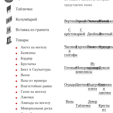
представлен ниже.
Таблички
Колумбарий
Вертикальный
Горизонтальный
Экономичный
Маленьк
Вставка из гранита
С
С
крестом
аркой
Двойный
Элитный
Товары
Часовни
Европейские
Эксклюзивные
Фрезерн
Ангел на могилу
и
Балясины
голгофы
Бордюр
Из
Брусчатка
Готовые
Мемориальные
мрамора
Цоколя
Бюст и Скульптуры
комплексы
Вазон
Вазы из мрамора
Ограды
Цветник
Надгробная
Столики
Влагостойкие рамки
плита
и
Газон на могилу
лавочки
Лавочки
Вазы
Декор
Лампада на могилу
Таблички
Кресты
Мемориальная доска
из