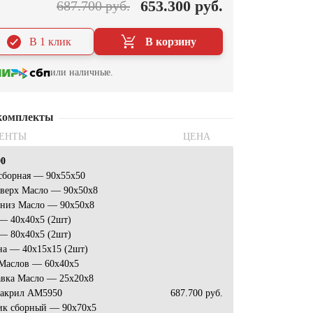
653.300 руб.
687.700 руб.
В 1 клик
В корзину
или наличные.
комплекты
ЕНТЫ
ЦЕНА
00
сборная — 90x55x50
 верх Масло — 90x50x8
 низ Масло — 90x50x8
— 40х40х5 (2шт)
— 80х40х5 (2шт)
на — 40х15х15 (2шт)
 Маслов — 60x40x5
авка Масло — 25x20x8
 акрил AM5950
687.700 руб.
ик сборный — 90x70x5