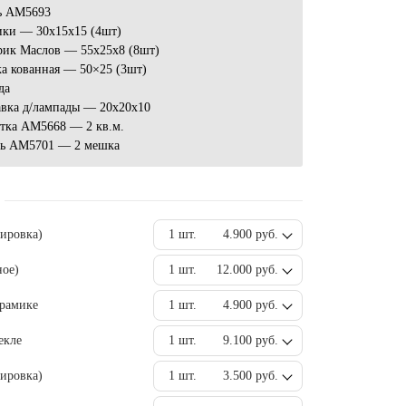
ь AM5693
ики — 30x15x15 (4шт)
рик Маслов — 55x25x8 (8шт)
а кованная — 50×25 (3шт)
да
авка д/лампады — 20х20х10
атка АМ5668 — 2 кв.м.
ь AM5701 — 2 мешка
вировка)
1 шт.
4.900 руб.
ное)
1 шт.
12.000 руб.
ерамике
1 шт.
4.900 руб.
екле
1 шт.
9.100 руб.
ировка)
1 шт.
3.500 руб.