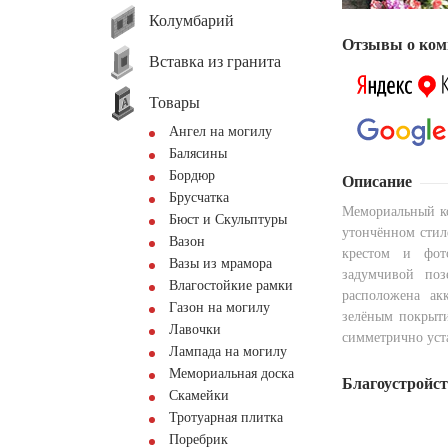
Колумбарий
Отзывы о ком
Вставка из гранита
Товары
Ангел на могилу
Балясины
Бордюр
Описание
Брусчатка
Мемориальный ко
Бюст и Скульптуры
утончённом стиле
Вазон
крестом и фото
Вазы из мрамора
задумчивой по
Влагостойкие рамки
расположена ак
Газон на могилу
зелёным покрыт
Лавочки
симметрично уст
Лампада на могилу
Мемориальная доска
Благоустройс
Скамейки
Тротуарная плитка
Поребрик