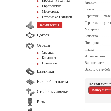
Кресты из гранита
Артикул
Европейские
Статус
Мраморные
Гарантия — мате
Готовые со Скидкой
Гарантия — уста
Комплексы
Материал
Цоколя
Качество
Полировка
Ограды
Фаска
Сварная
Изготовление
Кованная
Вес комплекта
Гранитная
Высота с тумбой
Цветники
Надгробная плита
Появились в
Консультац
Столики, Лавочки
Вазы