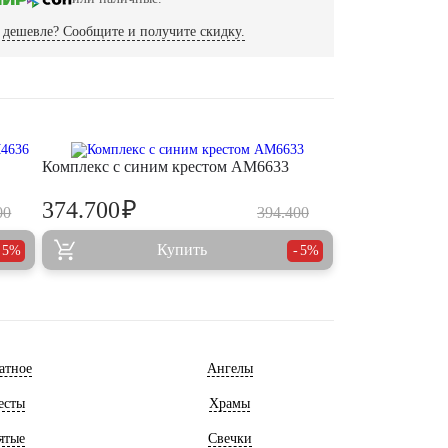
дешевле? Сообщите и получите скидку.
Комплекс с синим крестом AM6633
₽
374.700
00
394.400
Купить
5%
5%
атное
Ангелы
есты
Храмы
ятые
Свечки