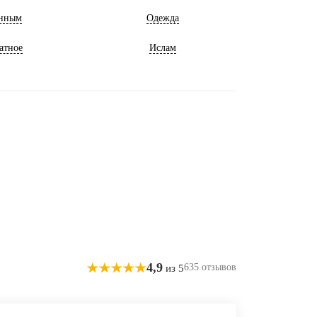
нным
Одежда
атное
Ислам
4,9
635 отзывов
из 5