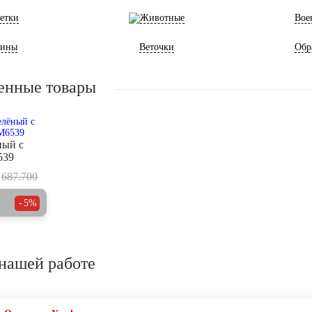
етки
Животные
Вое
ины
Веточки
Обр
енные товары
ный с
539
687.700
5%
нашей работе