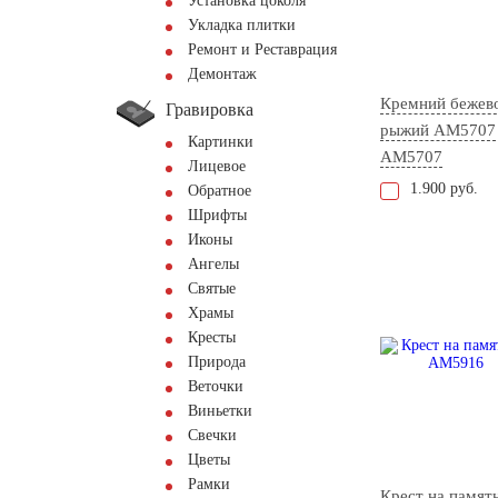
Установка цоколя
Укладка плитки
Ремонт и Реставрация
Демонтаж
Кремний бежев
Гравировка
рыжий АМ5707
Картинки
AM5707
Лицевое
1.900 руб.
Обратное
Шрифты
Иконы
Ангелы
Святые
Храмы
Кресты
Природа
Веточки
Виньетки
Свечки
Цветы
Рамки
Крест на памят