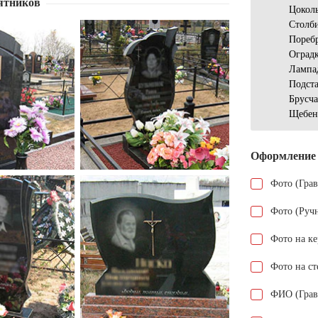
ятников
Цокол
Столб
Пореб
Оградк
Лампа
Подст
Брусч
Щебен
Оформление
Фото (Гра
Фото (Руч
Фото на к
Фото на ст
ФИО (Грав