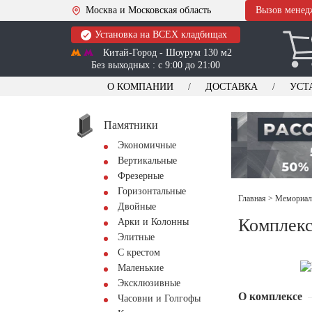
Москва и Московская область
Вызов менед
Установка на ВСЕХ кладбищах
Китай-Город - Шоурум 130 м2
Без выходных : с 9:00 до 21:00
О КОМПАНИИ
ДОСТАВКА
УСТ
Памятники
Экономичные
Вертикальные
Фрезерные
Горизонтальные
Главная
>
Мемориал
Двойные
Комплекс
Арки и Колонны
Элитные
С крестом
Маленькие
Эксклюзивные
О комплексе
Часовни и Голгофы