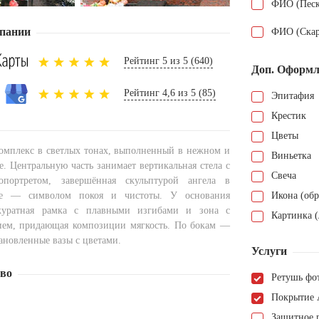
ФИО (Песк
пании
ФИО (Скар
Рейтинг 5 из 5 (640)
Доп. Оформл
Рейтинг 4,6 из 5 (85)
Эпитафия
Крестик
Цветы
мплекс в светлых тонах, выполненный в нежном и
Виньетка
. Центральную часть занимает вертикальная стела с
Свеча
портретом, завершённая скульптурой ангела в
зе — символом покоя и чистоты. У основания
Икона (обр
куратная рамка с плавными изгибами и зона с
Картинка (
ием, придающая композиции мягкость. По бокам —
ановленные вазы с цветами.
Услуги
тво
Ретушь фо
Покрытие 
Защитное 