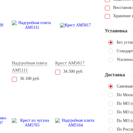
Восстанов
Хранение н
Установка
Без уста
Стандарт
Усиленна
Надгробная плита
Крест AM5817
AM5111
34.500 руб.
Доставка
36.100 руб.
Самовыв
По Моск
По МО (
По МО (
По МО (
По Росси