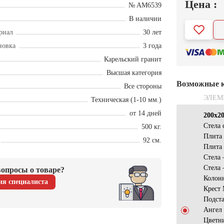
Цена :
№ AM6539
В наличии
риал
30 лет
новка
3 года
Карельский гранит
Высшая категория
Возможные 
Все стороны
ЭЛЕМ
Техническая (1-10 мм.)
от 14 дней
200х2
Стела 
500 кг.
Плита
92 см.
Плита
Стела 
Стела 
опросы о товаре?
Колон
ия специалиста
Крест
Подст
Ангел
Цветн