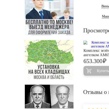
Винь
Маш
Просмотр
Комплекс зелё
ангелком AM6
₽
653.300
Купить
Отзывы о 