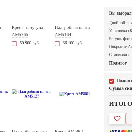
Вы выбрал
Двойной пам
о-
Крест из чугуна
Надгробная плита
Установка (Б
AM5765
AM5164
Ретушь фот
59.900 руб.
36.100 руб.
Покрытие А
Самовывоз
Подитог
Полная 
Сумма ски
ИТОГ
ник
Надгробная плита
Крест AM5801