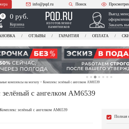
жера
info@pqd.ru
Поиск
Просмотре
Выезд мене
0 руб.
0
0
оформления
изготовление
Корзина
Заказать вы
памятников
АНОВКА
ОТЗЫВЫ
ГАРАНТИЯ
ОПЛАТА
СК
ьные комплексы на могилу
>
Комплекс зелёный с ангелком AM6539
 зелёный с ангелком AM6539
Полная 