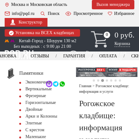
Москва и Московская область
Вызов менеджера
info@pqd.ru
Поиск
Просмотренное
Избранное
Конструктор
Установка на ВСЕХ кладбищах
0 руб.
0
0
Китай-Город - Шоурум 130 м2
Корзина
Без выходных : с 9:00 до 21:00
Выезд менеджера для
АНОВКА
ОТЗЫВЫ
ГАРАНТИЯ
ОПЛАТА
СК
оформления заказа
изготовление
Заказать выезд
памятников
+7 (495) 518-44-23
Памятники
Экономичные
Обратный звонок
Главная
>
Рогожское кладбище:
Вертикальные
информация и услуги
Фрезерные
Рогожское
Горизонтальные
Двойные
кладбище:
Арки и Колонны
Элитные
информация
С крестом
Маленькие