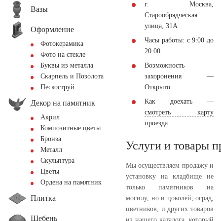
г. Москва,
Вазы
Старообрядческая
улица, 31А
Оформление
Часы работы: с 9:00 до
Фотокерамика
20:00
Фото на стекле
Возможность
Буквы из металла
захоронения —
Скарпель и Позолота
Открыто
Пескоструй
Как доехать —
Декор на памятник
смотреть карту
Акрил
проезда
Композитные цветы
Бронза
Услуги и товары 
Металл
Скульптура
Мы осуществляем продажу и
Цветы
установку на кладбище не
Ордена на памятник
только памятников на
Плитка
могилу, но и цоколей, оград,
цветников, и других товаров
Щебень
из нашего каталога, который