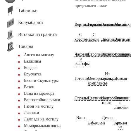
представлен ниже.
Таблички
Колумбарий
Вертикальный
Горизонтальный
Экономичный
Маленьк
Вставка из гранита
С
С
крестом
аркой
Двойный
Элитный
Товары
Часовни
Европейские
Эксклюзивные
Фрезерн
Ангел на могилу
и
Балясины
голгофы
Бордюр
Из
Брусчатка
Готовые
Мемориальные
мрамора
Цоколя
Бюст и Скульптуры
комплексы
Вазон
Вазы из мрамора
Ограды
Цветник
Надгробная
Столики
Влагостойкие рамки
плита
и
Газон на могилу
лавочки
Лавочки
Вазы
Декор
Лампада на могилу
Таблички
Кресты
Мемориальная доска
из