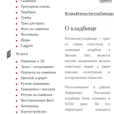
гранита
Скамейки
Тротуарная плитка
Поребрик
Вставка
Плитка
Ангелы
Лампады
Тумбы
Урна для праха
О кладбище
Фото на памятник
Фотоовалы
Рогожское кладбище — одно
Шары
из самых известных и
Сaggiati
значимых кладбищ в
Услуги
Москве. Оно является
местом захоронения многих
Памятник в 3D
известных людей, а также
Эскиз - согласование
важным культурным и
Портреты на памятник
историческим объектом.
Цветной портрет
Ручная гравировка
Расположенное в районе
Гравировка с выездом
Лефортово, Рогожское
Ретушь на памятник
кладбище было основано в
Восстановление фото
XVIII веке. На его
Антидождь
территории находятся
Благоустройство