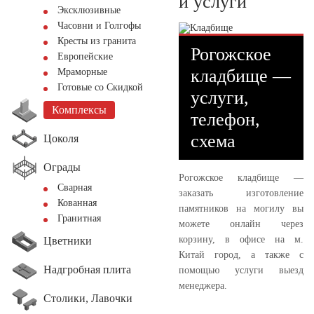
и услуги
Эксклюзивные
Часовни и Голгофы
Кресты из гранита
Рогожское
Европейские
кладбище —
Мраморные
Готовые со Скидкой
услуги,
Комплексы
телефон,
схема
Цоколя
Ограды
Рогожское кладбище —
Сварная
заказать изготовление
Кованная
памятников на могилу вы
Гранитная
можете онлайн через
корзину, в офисе на м.
Цветники
Китай город, а также с
Надгробная плита
помощью услуги выезд
менеджера.
Столики, Лавочки