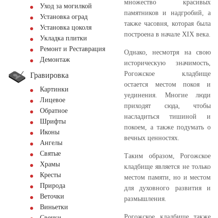
множество красивых
Уход за могилкой
памятников и надгробий, а
Установка оград
также часовня, которая была
Установка цоколя
построена в начале XIX века.
Укладка плитки
Ремонт и Реставрация
Однако, несмотря на свою
Демонтаж
историческую значимость,
Рогожское кладбище
Гравировка
остается местом покоя и
Картинки
уединения. Многие люди
Лицевое
приходят сюда, чтобы
Обратное
насладиться тишиной и
Шрифты
покоем, а также подумать о
Иконы
вечных ценностях.
Ангелы
Святые
Таким образом, Рогожское
Храмы
кладбище является не только
Кресты
местом памяти, но и местом
Природа
для духовного развития и
Веточки
размышления.
Виньетки
Рогожское кладбище также
Свечки