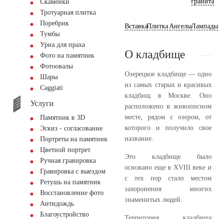
гранита
Скамейки
Тротуарная плитка
Поребрик
Вставка
Плитка
Ангелы
Лампады
Тумбы
Урна для праха
О кладбище
Фото на памятник
Фотоовалы
Озерецкое кладбище — одно
Шары
из самых старых и красивых
Сaggiati
кладбищ в Москве. Оно
Услуги
расположено в живописном
месте, рядом с озером, от
Памятник в 3D
которого и получило свое
Эскиз - согласование
название.
Портреты на памятник
Цветной портрет
Это кладбище было
Ручная гравировка
основано еще в XVIII веке и
Гравировка с выездом
с тех пор стало местом
Ретушь на памятник
захоронения многих
Восстановление фото
знаменитых людей.
Антидождь
Благоустройство
Территория кладбища