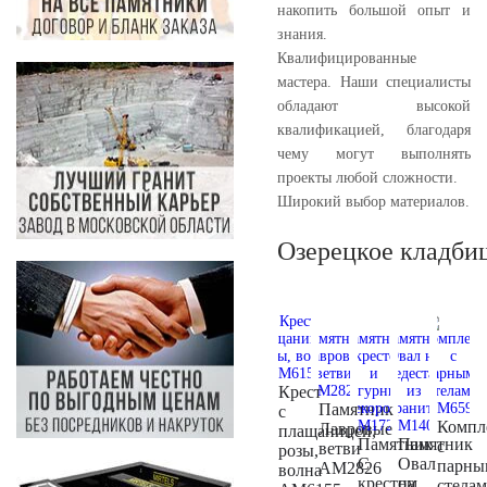
накопить большой опыт и
знания.
Квалифицированные
мастера. Наши специалисты
обладают высокой
квалификацией, благодаря
чему могут выполнять
проекты любой сложности.
Широкий выбор материалов.
Озерецкое кладби
Крест
Памятник
с
Компл
Лавровые
плащаницей,
Памятник
Памятник
с
ветви
розы,
С
Овал
парны
AM2826
волна
крестом
на
стела