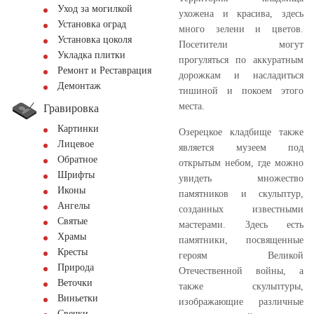
Уход за могилкой
ухожена и красива, здесь
Установка оград
много зелени и цветов.
Установка цоколя
Посетители могут
Укладка плитки
прогуляться по аккуратным
Ремонт и Реставрация
дорожкам и насладиться
Демонтаж
тишиной и покоем этого
места.
Гравировка
Картинки
Озерецкое кладбище также
Лицевое
является музеем под
Обратное
открытым небом, где можно
Шрифты
увидеть множество
Иконы
памятников и скульптур,
Ангелы
созданных известными
Святые
мастерами. Здесь есть
Храмы
памятники, посвященные
Кресты
героям Великой
Природа
Отечественной войны, а
Веточки
также скульптуры,
Виньетки
изображающие различные
Свечки