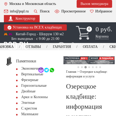
Москва и Московская область
Вызов менеджера
info@pqd.ru
Поиск
Просмотренное
Избранное
Конструктор
Установка на ВСЕХ кладбищах
0 руб.
0
0
Китай-Город - Шоурум 130 м2
Корзина
Без выходных : с 9:00 до 21:00
Выезд менеджера для
АНОВКА
ОТЗЫВЫ
ГАРАНТИЯ
ОПЛАТА
СК
оформления заказа
изготовление
Заказать выезд
памятников
+7 (495) 518-44-23
Памятники
Экономичные
Обратный звонок
Главная
>
Озерецкое кладбище:
Вертикальные
информация и услуги
Фрезерные
Озерецкое
Горизонтальные
Двойные
кладбище:
Арки и Колонны
Элитные
информация
С крестом
Маленькие