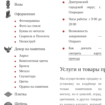
Дмитровский
Вазы
городской округ, с.
Озерецкое
Оформление
Часы работы: с 9:00 до
Фотокерамика
20:00
Фото на стекле
Возможность
Буквы из металла
захоронения —
Скарпель и Позолота
Открыто
Пескоструй
Как доехать —
Декор на памятник
смотреть карту
Акрил
проезда
Композитные цветы
Бронза
Услуги и товары 
Металл
Скульптура
Мы осуществляем продажу и
Цветы
установку на кладбище не
Ордена на памятник
только памятников на
Плитка
могилу, но и цоколей, оград,
цветников, и других товаров
Щебень
из нашего каталога, который