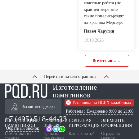
классные ребята (по
крайней мере мне
такие попались)ездят
на красном Мерседес
Павел Чаругин
19.10.2023
Все отзывы →
Перейти в начало страницы
Изготовление
памятников
Установка на ВСЕХ кладбищах
Вызов менеджера
Работаем : Ежедневно 9:00 до 21:00
+7 (495) 518-44-23
ИЗГОТОВЛЕНИЕ
ПОМОЩЬ В
ПОЛЕЗНАЯ
ЭЛЕМЕНТЫ
ПАМЯТНИКОВ
ВЫБОРЕ
ИНФОРМАЦИЯ
ОФОРМЛЕНИЯ
Обратный звонок
Памятники из
Цены на
Как заказать?
Ограда на
гранита
памятники
могилу