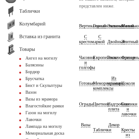
представлен ниже.
Таблички
Колумбарий
Вертикальный
Горизонтальный
Экономичный
Маленьк
Вставка из гранита
С
С
крестом
аркой
Двойный
Элитный
Товары
Часовни
Европейские
Эксклюзивные
Фрезерн
Ангел на могилу
и
Балясины
голгофы
Бордюр
Из
Брусчатка
Готовые
Мемориальные
мрамора
Цоколя
Бюст и Скульптуры
комплексы
Вазон
Вазы из мрамора
Ограды
Цветник
Надгробная
Столики
Влагостойкие рамки
плита
и
Газон на могилу
лавочки
Лавочки
Вазы
Декор
Лампада на могилу
Таблички
Кресты
Мемориальная доска
из