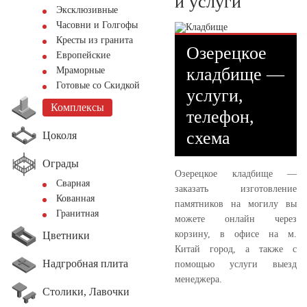
и услуги
Эксклюзивные
Часовни и Голгофы
Кресты из гранита
Озерецкое
Европейские
кладбище —
Мраморные
Готовые со Скидкой
услуги,
Комплексы
телефон,
схема
Цоколя
Ограды
Озерецкое кладбище —
Сварная
заказать изготовление
Кованная
памятников на могилу вы
Гранитная
можете онлайн через
корзину, в офисе на м.
Цветники
Китай город, а также с
Надгробная плита
помощью услуги выезд
менеджера.
Столики, Лавочки