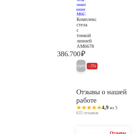
Комплекс
стела
с
тонкой
линией
AM6678
₽
386.700
407.100
Купить
5%
Отзывы о нашей
работе
4,9
из 5
635 отзывов
Отзывы