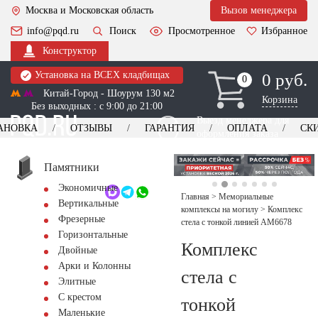
Москва и Московская область
Вызов менеджера
info@pqd.ru
Поиск
Просмотренное
Избранное
Конструктор
Установка на ВСЕХ кладбищах
0 руб.
0
0
Китай-Город - Шоурум 130 м2
Корзина
Без выходных : с 9:00 до 21:00
Выезд менеджера для
АНОВКА
ОТЗЫВЫ
ГАРАНТИЯ
ОПЛАТА
СК
оформления заказа
изготовление
Заказать выезд
памятников
+7 (495) 518-44-23
Памятники
Экономичные
Обратный звонок
Главная
>
Мемориальные
Вертикальные
комплексы на могилу
>
Комплекс
Фрезерные
стела с тонкой линией AM6678
Горизонтальные
Комплекс
Двойные
Арки и Колонны
стела с
Элитные
С крестом
тонкой
Маленькие