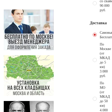
со свая
90.000
руб.
Доставка
Самовы
Бесплат
По
Москве
(от
МКАД
до 5
км)
3.000
руб.
По
МО
(от
МКАД
до 50
км)
4.000