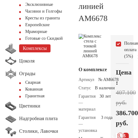
линией
Эксклюзивные
Часовни и Голгофы
AM6678
Кресты из гранита
Европейские
Мраморные
Готовые со Скидкой
Полная
Комплексы
оплата
(5%)
Цоколя
О комплексе
Цена
Ограды
Артикул
№ AM6678
:
Сварная
Статус
В наличии
Кованная
407.100
Гранитная
Гарантия
30 лет
руб.
—
Цветники
материал
386.700
Гарантия
3 года
Надгробная плита
руб.
—
установка
Столики, Лавочки
В 1
В