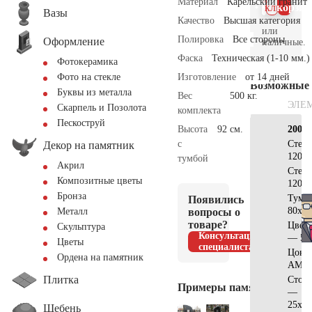
Материал
Карельский гранит
клик
корзин
Вазы
Качество
Высшая категория
или
Полировка
Все стороны
Оформление
наличные.
Фаска
Техническая (1-10 мм.)
Фотокерамика
Изготовление
от 14 дней
Фото на стекле
Возможные
Буквы из металла
Вес
500 кг.
ЭЛЕ
Скарпель и Позолота
комплекта
Пескоструй
Высота
92 см.
200х2
с
Стел
Декор на памятник
120x4
тумбой
Акрил
Стел
Композитные цветы
120х3
Бронза
Тумб
Появились
80x60
вопросы о
Металл
товаре?
Цвет
Скульптура
Консультация
— 50
Цветы
специалиста
Цоко
Ордена на памятник
АМ56
Плитка
Стол
Примеры памятников
—
25x12
Щебень