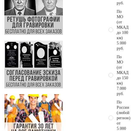
руб.
По
МО
(от
МКАД
до 100
км)
5.000
руб.
По
МО
(от
МКАД
до 150
км)
7.000
руб.
По
России
(любой
регион)
от
5.000