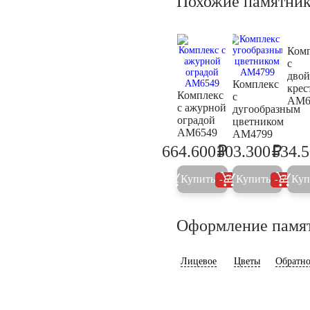
Похожие памятни
Ком
с
дво
Комплекс
крес
Комплекс
с
AM6
с ажурной
дугообразным
оградой
цветником
AM6549
AM4799
₽
₽
664.600
303.300
534.
699.600
319.3
Купить
Купить
Куп
5%
5%
Оформление памя
Лицевое
Цветы
Обратно