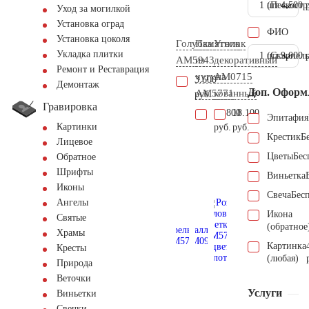
1 шт.
(Пескостр
4.500 
Уход за могилкой
Установка оград
ФИО
Установка цоколя
Голубка
Памятник
Уголок
Укладка плитки
1 шт.
(Скарпель
9.000 
AM5943
из
декоративный
Ремонт и Реставрация
чугуна
AM0715
3.600
Демонтаж
Доп. Оформ
AM5771
кованный
руб.
Гравировка
87.800
18.100
Эпитафия
Картинки
руб.
руб.
Крестик
Б
Лицевое
Цветы
Бес
Обратное
Шрифты
Виньетка
Иконы
Свеча
Бес
Ангелы
Икона
Святые
(обратное
Храмы
Картинка
Кресты
(любая)
Природа
Веточки
Услуги
Виньетки
Свечки