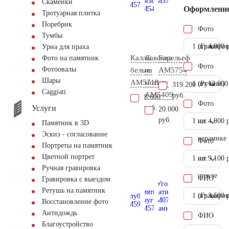
Скамейки
Оформлени
Тротуарная плитка
Поребрик
Фото
Тумбы
1 шт.
(Гравиров
4.900 
Урна для праха
Каллы
Лавочка
Барельеф
Фото на памятник
Фото
Фотоовалы
белые
на
AM5754
Шары
AM5718
могилу
1 шт.
(Ручное)
12.000
319.200
Сaggiati
AM5409
руб.
8.600
Фото
Услуги
руб.
20.000
руб.
1 шт.
на
4.900 
Памятник в 3D
Эскиз - согласование
керамике
Фото
Портреты на памятник
Цветной портрет
1 шт.
на
9.100 
Ручная гравировка
стекле
ФИО
Гравировка с выездом
Ретушь на памятник
1 шт.
(Гравиров
3.500 
Восстановление фото
Антидождь
ФИО
Благоустройство