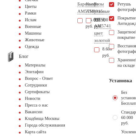
Барельеф
Каллы
Розы
Ретушь
Цветы
фотограф
AM5750
AM0915
угловые
Рамки
Покрытие
ветка
266.000
126.400
Ислам
Антидож
AM5741
руб.
руб.
Военные
Защитное
цвет
Машины
покрытие
Животные
золотой
Восстано
Одежда
8.600
фотограф
руб.
Блог
Хранение
Материалы
на складе
Эпитафии
Вопрос - Ответ
Установка
Сотрудники
Сертификаты
Без
установ
Новости
Бесплат
Пресса о нас
Вакансии
Стандар
60.000
Кладбища Москвы
руб.
Города обслуживания
Усиленн
Карта сайта