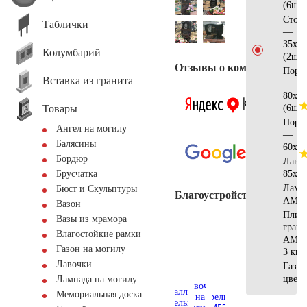
(6шт)
Стол
Таблички
—
35x12
Колумбарий
(2шт)
Отзывы о компании
Поре
Вставка из гранита
—
80x10
Товары
(6шт)
Поре
Ангел на могилу
—
Балясины
60x10
Бордюр
Лавк
85х15
Брусчатка
Ламп
Бюст и Скульптуры
Благоустройство
AM55
Вазон
Плит
Вазы из мрамора
грани
Влагостойкие рамки
AM56
Газон на могилу
3 кв.
Лавочки
Газон
цвет
Лампада на могилу
Мемориальная доска