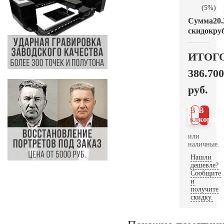
(5%)
Сумма
20.
скидок
руб
ИТОГ
386.700
руб.
В 1
В
клик
корзин
или
наличные.
Нашли
дешевле?
Сообщите
и
получите
скидку.