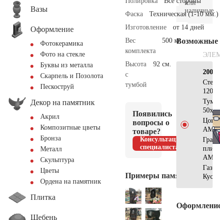
Полировка
Все стороны
или
Вазы
наличные.
Фаска
Техническая (1-10 мм.)
Изготовление
от 14 дней
Оформление
Вес
500 кг.
Возможные
Фотокерамика
комплекта
Фото на стекле
ЭЛЕ
Высота
92 см.
Буквы из металла
200×
с
Скарпель и Позолота
Стел
тумбой
Пескоструй
120х4
Тумб
Декор на памятник
50х40
Появились
Акрил
Цоко
вопросы о
Композитные цветы
АМ56
товаре?
Бронза
Консультация
Грани
специалиста
плит
Металл
АМ56
Скульптура
Газон
Цветы
Примеры памятников
Куст
Ордена на памятник
Плитка
Оформлени
Щебень