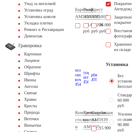
Покрытие
Уход за могилкой
Антидож
Барельеф
Розы
Крест
Установка оград
AM5823
AM0835
AM5807
Установка цоколя
Защитное
покрытие
Укладка плитки
165.600
91.200
16.000
Ремонт и Реставрация
Восстано
руб.
руб.
руб.
фотограф
Демонтаж
Хранение
Гравировка
на складе
Картинки
Лицевое
Установка
Обратное
Шрифты
Без
Иконы
установ
Бесплат
Ангелы
Святые
Стандар
Храмы
60.000
руб.
Кресты
Комплект
Тротуарная
Скорбящая
Природа
Усиленн
Веточки
столик
плитка
AM5939
со свая
90.000
Виньетки
и
AM5605
15.900
руб.
Свечки