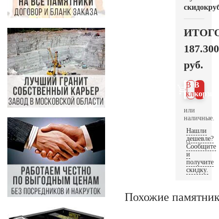
скидок
руб
ИТОГ
187.300
руб.
В 1
В
клик
корзин
или
наличные.
Нашли
дешевле?
Сообщите
и
получите
скидку.
Похожие памятни