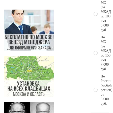
МО
(от
МКАД
до 100
км)
5.000
руб.
По
МО
(от
МКАД
до 150
км)
7.000
руб.
По
России
(любой
регион)
от
5.000
руб.