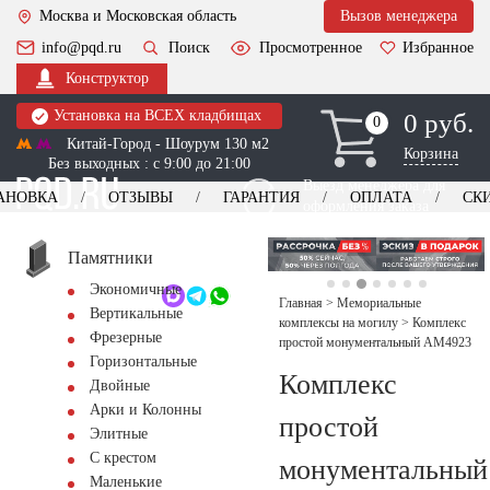
Москва и Московская область
Вызов менеджера
info@pqd.ru
Поиск
Просмотренное
Избранное
Конструктор
Установка на ВСЕХ кладбищах
0 руб.
0
0
Китай-Город - Шоурум 130 м2
Корзина
Без выходных : с 9:00 до 21:00
Выезд менеджера для
АНОВКА
ОТЗЫВЫ
ГАРАНТИЯ
ОПЛАТА
СК
оформления заказа
изготовление
Заказать выезд
памятников
+7 (495) 518-44-23
Памятники
Экономичные
Обратный звонок
Главная
>
Мемориальные
Вертикальные
комплексы на могилу
>
Комплекс
Фрезерные
простой монументальный AM4923
Горизонтальные
Комплекс
Двойные
Арки и Колонны
простой
Элитные
С крестом
монументальный
Маленькие