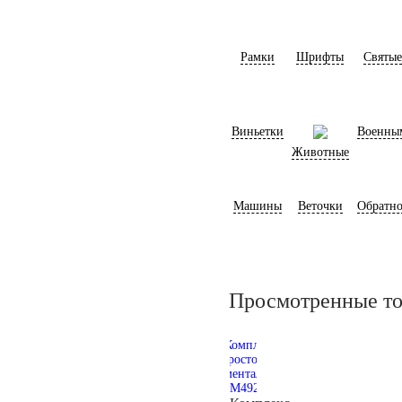
Рамки
Шрифты
Святые
Виньетки
Военны
Животные
Машины
Веточки
Обратно
Просмотренные т