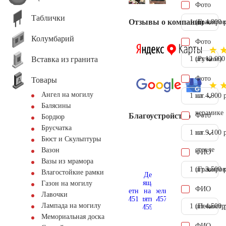
Фото
Таблички
Отзывы о компании
1 шт.
(Гравиров
4.900 
Колумбарий
Фото
Вставка из гранита
1 шт.
(Ручное)
12.000
Фото
Товары
Ангел на могилу
1 шт.
на
4.900 
Балясины
керамике
Благоустройство
Фото
Бордюр
Брусчатка
1 шт.
на
9.100 
Бюст и Скульптуры
стекле
Вазон
ФИО
Вазы из мрамора
1 шт.
(Гравиров
3.500 
Влагостойкие рамки
Газон на могилу
ФИО
Лавочки
Лампада на могилу
1 шт.
(Пескостр
4.500 
Мемориальная доска
ФИО