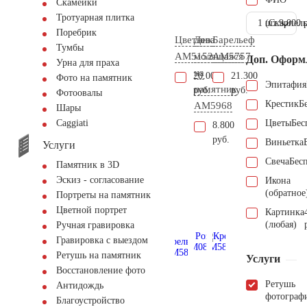
Скамейки
Тротуарная плитка
1 шт.
(Скарпель
9.000 
Поребрик
Цветник
Дева
Барельеф
Тумбы
AM5152
молящаяся
AM5757
Доп. Оформ
Урна для праха
на
20.000
21.300
Фото на памятник
Эпитафия
памятник
руб.
руб.
Фотоовалы
Крестик
Б
AM5968
Шары
Цветы
Бес
Сaggiati
8.800
руб.
Виньетка
Услуги
Свеча
Бес
Памятник в 3D
Эскиз - согласование
Икона
(обратное
Портреты на памятник
Цветной портрет
Картинка
(любая)
Ручная гравировка
Гравировка с выездом
Ретушь на памятник
Услуги
Восстановление фото
Ретушь
Антидождь
фотограф
Благоустройство