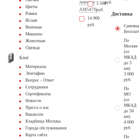
лавочка
руб.
3.500
Цветы
АМ5470
руб.
Доставка
Рамки
14.900
Ислам
руб.
Самовы
Военные
Бесплат
Машины
По
Животные
Москве
Одежда
(от
Блог
МКАД
до 5
Материалы
км)
Эпитафии
3.000
руб.
Вопрос - Ответ
Сотрудники
По
Сертификаты
МО
(от
Новости
МКАД
Пресса о нас
до 50
Вакансии
км)
Кладбища Москвы
4.000
руб.
Города обслуживания
Карта сайта
По