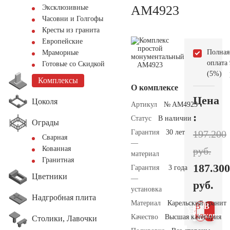
AM4923
Эксклюзивные
Часовни и Голгофы
Кресты из гранита
Европейские
Полная
Мраморные
оплата
Готовые со Скидкой
(5%)
Комплексы
О комплексе
Цена
Цоколя
Артикул
№ AM4923
:
Статус
В наличии
Ограды
Гарантия
30 лет
197.200
Сварная
—
Кованная
руб.
материал
Гранитная
187.300
Гарантия
3 года
Цветники
—
руб.
установка
Надгробная плита
Материал
Карельский гранит
В 1
В
клик
корзин
Качество
Высшая категория
Столики, Лавочки