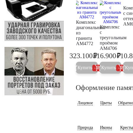
Ком
с си
отте
Комплекс
AM6
Комплекс
диагональный
с
из
треугольным
гранита
проёмом
AM4772
AM4706
₽
₽
323.100
316.900
710.
340.100
333.6
Купить
Купить
Куп
5%
5%
Оформление памя
Лицевое
Цветы
Обратно
Природа
Иконы
Кресты