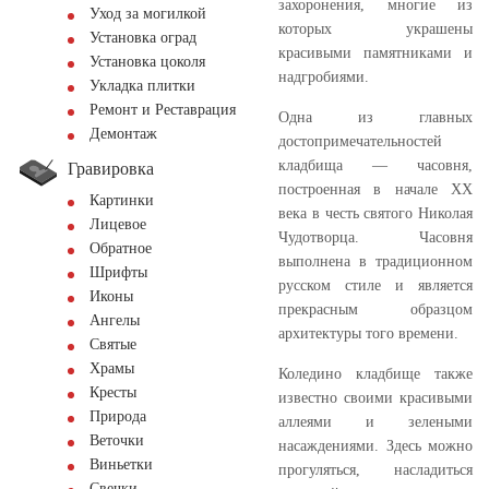
захоронения, многие из
Уход за могилкой
которых украшены
Установка оград
красивыми памятниками и
Установка цоколя
надгробиями.
Укладка плитки
Ремонт и Реставрация
Одна из главных
Демонтаж
достопримечательностей
кладбища — часовня,
Гравировка
построенная в начале XX
Картинки
века в честь святого Николая
Лицевое
Чудотворца. Часовня
Обратное
выполнена в традиционном
Шрифты
русском стиле и является
Иконы
прекрасным образцом
Ангелы
архитектуры того времени.
Святые
Храмы
Коледино кладбище также
Кресты
известно своими красивыми
Природа
аллеями и зелеными
Веточки
насаждениями. Здесь можно
Виньетки
прогуляться, насладиться
Свечки