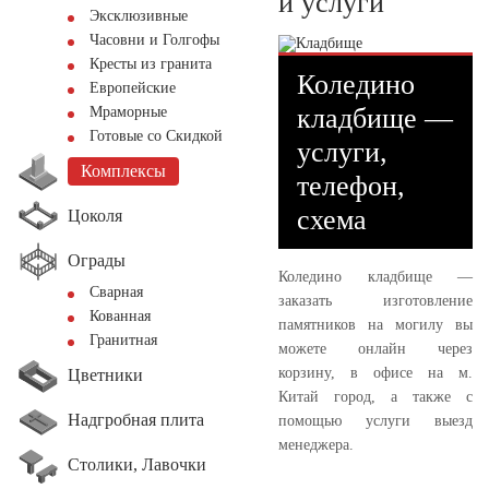
и услуги
Эксклюзивные
Часовни и Голгофы
Кресты из гранита
Коледино
Европейские
кладбище —
Мраморные
Готовые со Скидкой
услуги,
Комплексы
телефон,
схема
Цоколя
Ограды
Коледино кладбище —
Сварная
заказать изготовление
Кованная
памятников на могилу вы
Гранитная
можете онлайн через
корзину, в офисе на м.
Цветники
Китай город, а также с
Надгробная плита
помощью услуги выезд
менеджера.
Столики, Лавочки