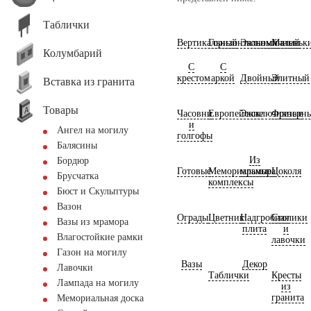
Таблички
Вертикальный
Горизонтальный
Экономичный
Маленьк
Колумбарий
С
С
крестом
аркой
Двойный
Элитный
Вставка из гранита
Товары
Часовни
Европейские
Эксклюзивные
Фрезерн
и
Ангел на могилу
голгофы
Балясины
Из
Бордюр
Готовые
Мемориальные
мрамора
Цоколя
Брусчатка
комплексы
Бюст и Скульптуры
Вазон
Ограды
Цветник
Надгробная
Столики
Вазы из мрамора
плита
и
Влагостойкие рамки
лавочки
Газон на могилу
Вазы
Декор
Лавочки
Таблички
Кресты
Лампада на могилу
из
гранита
Мемориальная доска