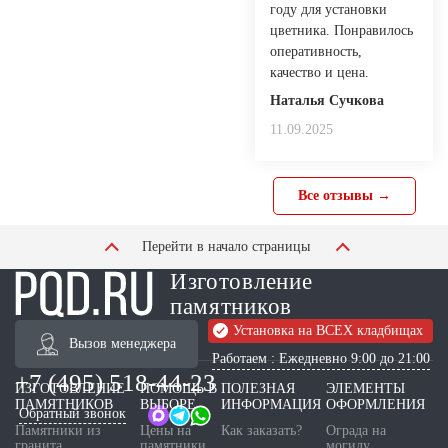
году для установки
цветника. Понравилось
оперативность,
качество и цена.
Наталья Сучкова
11.09.2025
Все отзывы →
Перейти в начало страницы
Изготовление
памятников
Установка на ВСЕХ кладбищах
Вызов менеджера
Работаем : Ежедневно 9:00 до 21:00
+7 (495) 518-44-23
ИЗГОТОВЛЕНИЕ
ПОМОЩЬ В
ПОЛЕЗНАЯ
ЭЛЕМЕНТЫ
ПАМЯТНИКОВ
ВЫБОРЕ
ИНФОРМАЦИЯ
ОФОРМЛЕНИЯ
Обратный звонок
Памятники из
Цены на
Как заказать?
Ограда на
гранита
памятники
могилу