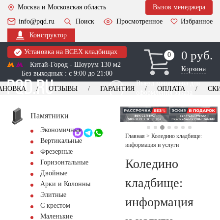
Москва и Московская область
Вызов менеджера
info@pqd.ru
Поиск
Просмотренное
Избранное
Конструктор
Установка на ВСЕХ кладбищах
0 руб.
0
0
Китай-Город - Шоурум 130 м2
Корзина
Без выходных : с 9:00 до 21:00
Выезд менеджера для
АНОВКА
ОТЗЫВЫ
ГАРАНТИЯ
ОПЛАТА
СК
оформления заказа
изготовление
Заказать выезд
памятников
+7 (495) 518-44-23
Памятники
Экономичные
Обратный звонок
Главная
>
Коледино кладбище:
Вертикальные
информация и услуги
Фрезерные
Коледино
Горизонтальные
Двойные
кладбище:
Арки и Колонны
Элитные
информация
С крестом
Маленькие