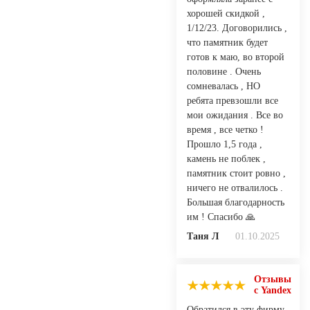
хорошей скидкой ,
1/12/23. Договорились ,
что памятник будет
готов к маю, во второй
половине . Очень
сомневалась , НО
ребята превзошли все
мои ожидания . Все во
время , все четко !
Прошло 1,5 года ,
камень не поблек ,
памятник стоит ровно ,
ничего не отвалилось .
Большая благодарность
им ! Спасибо 🙏
Таня Л
01.10.2025
Отзывы
с Yandex
Обратился в эту фирму