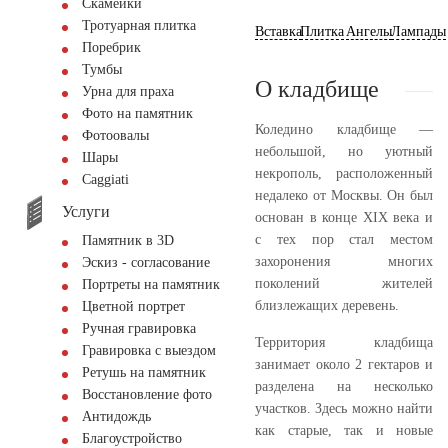
Скамейки
Тротуарная плитка
Вставка
Плитка
Ангелы
Лампады
Поребрик
Тумбы
О кладбище
Урна для праха
Фото на памятник
Коледино кладбище —
Фотоовалы
небольшой, но уютный
Шары
некрополь, расположенный
Сaggiati
недалеко от Москвы. Он был
Услуги
основан в конце XIX века и
с тех пор стал местом
Памятник в 3D
захоронения многих
Эскиз - согласование
поколений жителей
Портреты на памятник
близлежащих деревень.
Цветной портрет
Ручная гравировка
Территория кладбища
Гравировка с выездом
занимает около 2 гектаров и
Ретушь на памятник
разделена на несколько
Восстановление фото
участков. Здесь можно найти
Антидождь
как старые, так и новые
Благоустройство