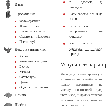
г. Подольск, д.
Вазы
Коледино
Оформление
Часы работы: с 9:00 до
20:00
Фотокерамика
Возможность
Фото на стекле
захоронения —
Буквы из металла
Открыто
Скарпель и Позолота
Пескоструй
Как доехать —
смотреть карту
Декор на памятник
проезда
Акрил
Композитные цветы
Услуги и товары 
Бронза
Металл
Мы осуществляем продажу и
Скульптура
установку на кладбище не
Цветы
только памятников на
Ордена на памятник
могилу, но и цоколей, оград,
Плитка
цветников, и других товаров
из нашего каталога, который
Щебень
представлен ниже.