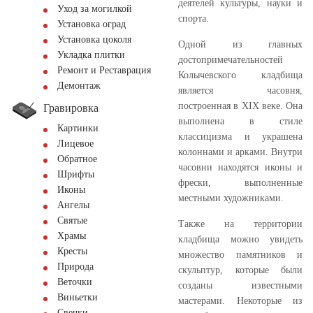
деятелей культуры, науки и
Уход за могилкой
спорта.
Установка оград
Установка цоколя
Одной из главных
Укладка плитки
достопримечательностей
Ремонт и Реставрация
Колычевского кладбища
Демонтаж
является часовня,
построенная в XIX веке. Она
Гравировка
выполнена в стиле
Картинки
классицизма и украшена
Лицевое
колоннами и арками. Внутри
Обратное
часовни находятся иконы и
Шрифты
фрески, выполненные
Иконы
местными художниками.
Ангелы
Святые
Также на территории
Храмы
кладбища можно увидеть
Кресты
множество памятников и
Природа
скульптур, которые были
Веточки
созданы известными
Виньетки
мастерами. Некоторые из
Свечки