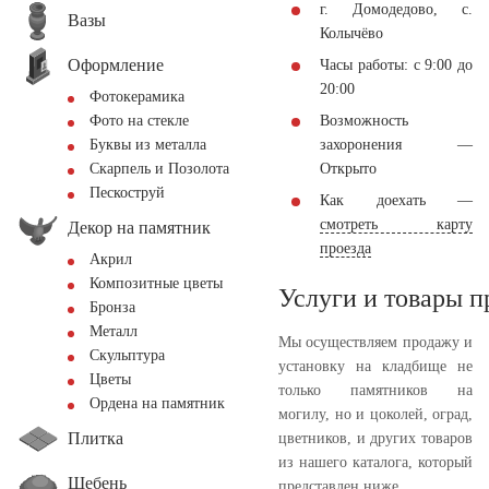
г. Домодедово, с.
Вазы
Колычёво
Оформление
Часы работы: с 9:00 до
20:00
Фотокерамика
Возможность
Фото на стекле
захоронения —
Буквы из металла
Открыто
Скарпель и Позолота
Пескоструй
Как доехать —
смотреть карту
Декор на памятник
проезда
Акрил
Композитные цветы
Услуги и товары 
Бронза
Металл
Мы осуществляем продажу и
Скульптура
установку на кладбище не
Цветы
только памятников на
Ордена на памятник
могилу, но и цоколей, оград,
Плитка
цветников, и других товаров
из нашего каталога, который
Щебень
представлен ниже.