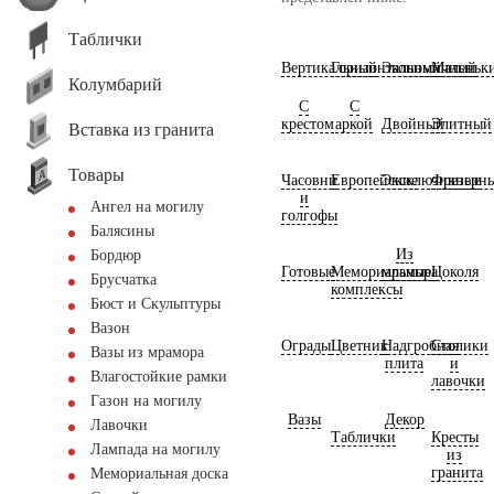
Таблички
Вертикальный
Горизонтальный
Экономичный
Маленьк
Колумбарий
С
С
крестом
аркой
Двойный
Элитный
Вставка из гранита
Товары
Часовни
Европейские
Эксклюзивные
Фрезерн
и
Ангел на могилу
голгофы
Балясины
Из
Бордюр
Готовые
Мемориальные
мрамора
Цоколя
Брусчатка
комплексы
Бюст и Скульптуры
Вазон
Ограды
Цветник
Надгробная
Столики
Вазы из мрамора
плита
и
Влагостойкие рамки
лавочки
Газон на могилу
Вазы
Декор
Лавочки
Таблички
Кресты
Лампада на могилу
из
гранита
Мемориальная доска