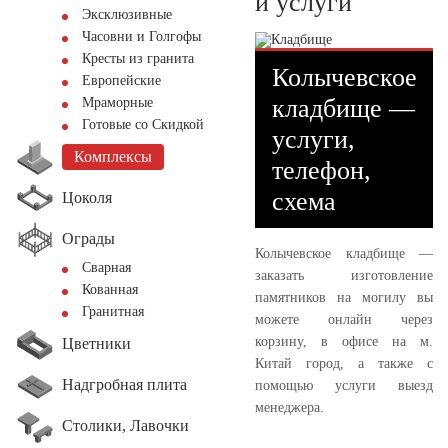
и услуги
Эксклюзивные
Часовни и Голгофы
Кресты из гранита
Колычевское
Европейские
кладбище —
Мраморные
Готовые со Скидкой
услуги,
Комплексы
телефон,
схема
Цоколя
Ограды
Колычевское кладбище —
Сварная
заказать изготовление
Кованная
памятников на могилу вы
Гранитная
можете онлайн через
корзину, в офисе на м.
Цветники
Китай город, а также с
Надгробная плита
помощью услуги выезд
менеджера.
Столики, Лавочки