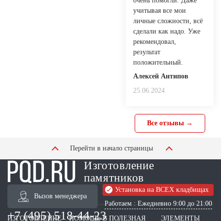
очень помогли. Даже
учитывая все мои
личные сложности, всё
сделали как надо. Уже
рекомендовал,
результат
положительный.
Алексей Антипов
25.06.2024
Все отзывы →
Перейти в начало страницы
Изготовление
памятников
Установка на ВСЕХ кладбищах
Вызов менеджера
Работаем : Ежедневно 9:00 до 21:00
+7 (495) 518-44-23
ИЗГОТОВЛЕНИЕ
ПОМОЩЬ В
ПОЛЕЗНАЯ
ЭЛЕМЕНТЫ