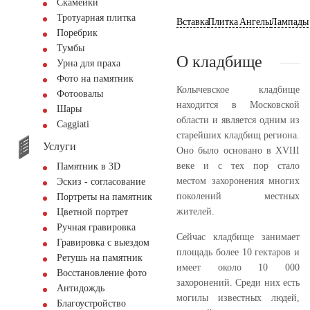
Скамейки
Тротуарная плитка
Вставка
Плитка
Ангелы
Лампады
Поребрик
Тумбы
О кладбище
Урна для праха
Фото на памятник
Колычевское кладбище
Фотоовалы
находится в Московской
Шары
области и является одним из
Сaggiati
старейших кладбищ региона.
Услуги
Оно было основано в XVIII
веке и с тех пор стало
Памятник в 3D
местом захоронения многих
Эскиз - согласование
поколений местных
Портреты на памятник
жителей.
Цветной портрет
Ручная гравировка
Сейчас кладбище занимает
Гравировка с выездом
площадь более 10 гектаров и
Ретушь на памятник
имеет около 10 000
Восстановление фото
захоронений. Среди них есть
Антидождь
могилы известных людей,
Благоустройство