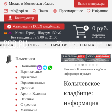
Москва и Московская область
Вызов менеджера
info@pqd.ru
Поиск
Просмотренное
Избранное
Конструктор
Установка на ВСЕХ кладбищах
0 руб.
0
0
Китай-Город - Шоурум 130 м2
Корзина
Без выходных : с 9:00 до 21:00
Выезд менеджера для
АНОВКА
ОТЗЫВЫ
ГАРАНТИЯ
ОПЛАТА
СК
оформления заказа
изготовление
Заказать выезд
памятников
+7 (495) 518-44-23
Памятники
Экономичные
Обратный звонок
Главная
>
Колычевское кладбище:
Вертикальные
информация и услуги
Фрезерные
Колычевское
Горизонтальные
Двойные
кладбище:
Арки и Колонны
Элитные
информация
С крестом
Маленькие