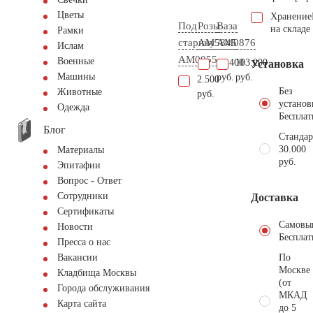
Цветы
Хранение
Под
Розы
Ваза
на складе
Рамки
старину
AM5845
AM0876
Ислам
AM0055
Военные
41.400
103.200
Установка
Машины
руб.
руб.
2.500
Без
Животные
руб.
установ
Одежда
Бесплат
Блог
Стандар
30.000
Материалы
руб.
Эпитафии
Вопрос - Ответ
Сотрудники
Доставка
Сертификаты
Самовы
Новости
Бесплат
Пресса о нас
По
Вакансии
Москве
Кладбища Москвы
(от
Города обслуживания
МКАД
Карта сайта
до 5