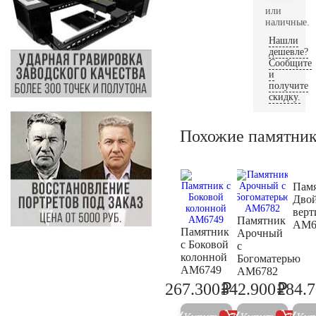
или
наличные.
Нашли
дешевле?
Сообщите
и
получите
скидку.
Похожие памятни
Пам
Дво
верт
Памятник
AM6
Памятник
Арочный
с Боковой
с
колонной
Богоматерью
AM6749
AM6782
₽
₽
267.300
342.900
284.
281.400
360.9