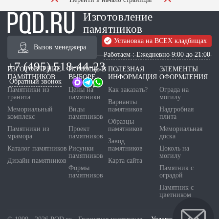
Изготовление
памятников
Установка на ВСЕХ кладбищах
Вызов менеджера
Работаем : Ежедневно 9:00 до 21:00
+7 (495) 518-44-23
ИЗГОТОВЛЕНИЕ
ПОМОЩЬ В
ПОЛЕЗНАЯ
ЭЛЕМЕНТЫ
ПАМЯТНИКОВ
ВЫБОРЕ
ИНФОРМАЦИЯ
ОФОРМЛЕНИЯ
Обратный звонок
Памятники из
Цены на
Как заказать?
Ограда на
гранита
памятники
могилу
Варианты
Мемориальный
Виды
памятников
Надгробная
комплекс
памятников
плита
Образцы
Памятники из
Проект
памятников
Мемориальная
мрамора
памятников
доска
Завод
Каталог памятников
Рисунки
памятников
Цоколь на
памятников
могилу
Дизайн памятников
Карта сайта
Формы
Памятник с
памятников
оградой
Памятник с
цветником