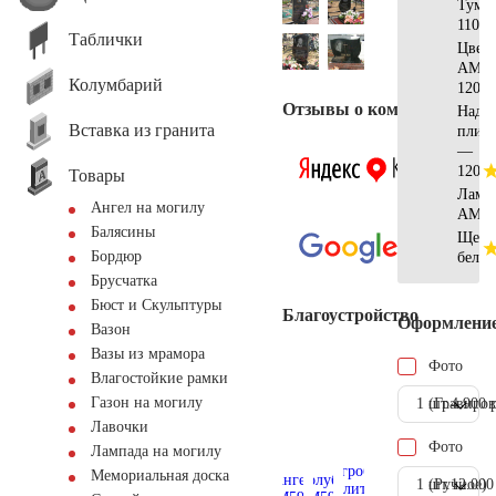
Тумб
110x2
Таблички
Цвет
АМ51
Колумбарий
120x7
Отзывы о компании
Надгр
Вставка из гранита
плит
—
120x7
Товары
Ламп
Ангел на могилу
AM55
Балясины
Щебе
Бордюр
белы
Брусчатка
Бюст и Скульптуры
Благоустройство
Оформлени
Вазон
Вазы из мрамора
Фото
Влагостойкие рамки
Газон на могилу
1 шт.
(Гравиров
4.900 
Лавочки
Фото
Лампада на могилу
Мемориальная доска
1 шт.
(Ручное)
12.000