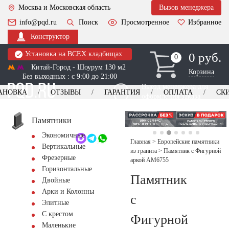
Москва и Московская область
Вызов менеджера
info@pqd.ru
Поиск
Просмотренное
Избранное
Конструктор
Установка на ВСЕХ кладбищах
0 руб.
0
0
Китай-Город - Шоурум 130 м2
Корзина
Без выходных : с 9:00 до 21:00
Выезд менеджера для
АНОВКА
ОТЗЫВЫ
ГАРАНТИЯ
ОПЛАТА
СК
оформления заказа
изготовление
Заказать выезд
памятников
+7 (495) 518-44-23
Памятники
Экономичные
Обратный звонок
Главная
>
Европейские памятники
Вертикальные
из гранита
>
Памятник с Фигурной
Фрезерные
аркой AM6755
Горизонтальные
Памятник
Двойные
Арки и Колонны
с
Элитные
С крестом
Фигурной
Маленькие