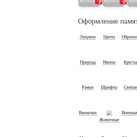
Купить
Купить
Куп
5%
5%
Оформление памя
Лицевое
Цветы
Обратно
Природа
Иконы
Кресты
Рамки
Шрифты
Святые
Виньетки
Военны
Животные