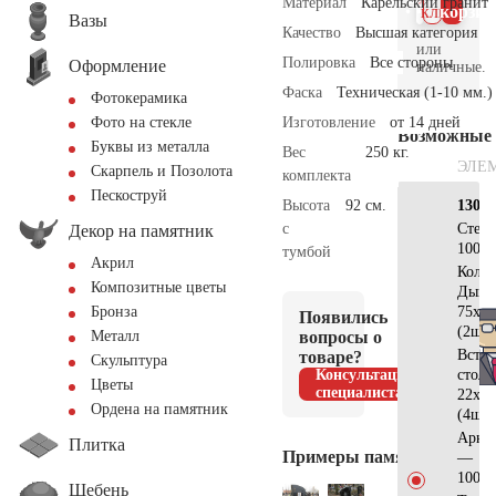
Материал
Карельский гранит
клик
корзин
Вазы
Качество
Высшая категория
или
Полировка
Все стороны
Оформление
наличные.
Фаска
Техническая (1-10 мм.)
Фотокерамика
Изготовление
от 14 дней
Фото на стекле
Возможные
Буквы из металла
Вес
250 кг.
ЭЛЕ
Скарпель и Позолота
комплекта
Пескоструй
Высота
92 см.
130х7
с
Стел
Декор на памятник
100x5
тумбой
Акрил
Коло
Композитные цветы
Дым
75x20
Бронза
Появились
(2шт)
вопросы о
Металл
Встав
товаре?
Скульптура
Консультация
стол
Цветы
специалиста
22x12
Ордена на памятник
(4шт)
Арка
Плитка
Примеры памятников
—
100x5
Щебень