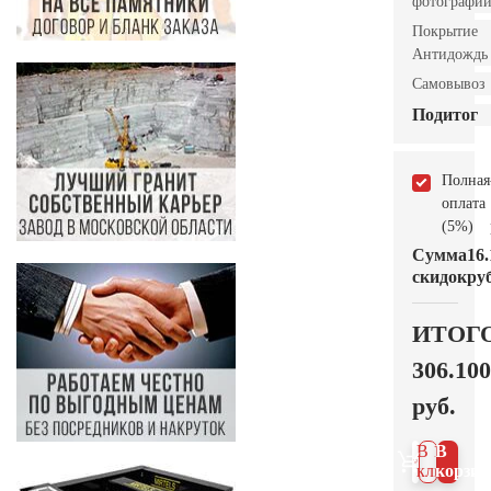
фотографи
Покрытие
Антидождь
Самовывоз
Подитог
Полная
оплата
(5%)
Сумма
16.
скидок
руб
ИТОГ
306.100
руб.
В 1
В
клик
корзин