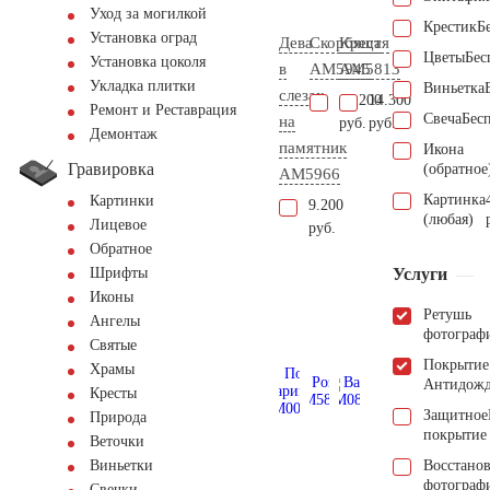
Уход за могилкой
Крестик
Б
Установка оград
Дева
Скорбящая
Крест
Цветы
Бес
Установка цоколя
в
AM5945
AM5813
Укладка плитки
Виньетка
слезах
61.200
14.300
Ремонт и Реставрация
Свеча
Бес
на
руб.
руб.
Демонтаж
памятник
Икона
Гравировка
(обратное
AM5966
Картинка
Картинки
9.200
(любая)
Лицевое
руб.
Обратное
Услуги
Шрифты
Иконы
Ретушь
Ангелы
фотограф
Святые
Покрытие
Храмы
Антидож
Кресты
Защитное
Природа
покрытие
Веточки
Восстано
Виньетки
фотограф
Свечки