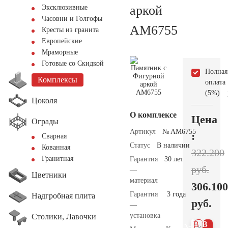
аркой
Эксклюзивные
Часовни и Голгофы
AM6755
Кресты из гранита
Европейские
Мраморные
Готовые со Скидкой
Полная
Комплексы
оплата
(5%)
Цоколя
О комплексе
Цена
Ограды
Артикул
№ AM6755
:
Сварная
Статус
В наличии
Кованная
322.200
Гранитная
Гарантия
30 лет
руб.
—
Цветники
материал
306.100
Гарантия
3 года
Надгробная плита
руб.
—
установка
Столики, Лавочки
В 1
В