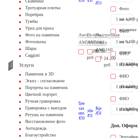
Скамейки
Тротуарная плитка
Фото
Поребрик
1 шт.
на
4.900 
Тумбы
Урна для праха
керамике
Фото
Ангел
Голубь
Надгробная
Фото на памятник
1 шт.
на
9.100 
Фотоовалы
AM5957
AM5982
плита
Шары
AM5160
61.200
6.700
стекле
ФИО
Сaggiati
руб.
руб.
24.200
1 шт.
(Гравиров
3.500 
Услуги
руб.
Памятник в 3D
ФИО
Эскиз - согласование
1 шт.
(Пескостр
4.500 
Портреты на памятник
Цветной портрет
ФИО
Ручная гравировка
Гравировка с выездом
1 шт.
(Скарпель
9.000 
Ретушь на памятник
Восстановление фото
Доп. Оформ
Антидождь
Благоустройство
Эпитафия