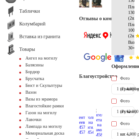
130x3
Плит
Таблички
130х2
Отзывы о компании
(2шт)
Колумбарий
Плит
100х2
(2шт)
Вставка из гранита
Ваза
30×1
Товары
Ангел на могилу
Балясины
Оформлени
Бордюр
Благоустройство
Фото
Брусчатка
Бюст и Скульптуры
1 шт.
(Гравиров
4.900 
Вазон
Вазы из мрамора
Фото
Влагостойкие рамки
1 шт.
(Ручное)
12.000
Газон на могилу
Лавочки
Фото
Лампада на могилу
Мемориальная доска
1 шт.
на
4.900 