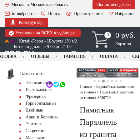
Москва и Московская область
Вызов менеджера
info@pqd.ru
Поиск
Просмотренное
Избранное
Конструктор
Установка на ВСЕХ кладбищах
0 руб.
0
0
Китай-Город - Шоурум 130 м2
Корзина
Без выходных : с 9:00 до 21:00
Выезд менеджера для
АНОВКА
ОТЗЫВЫ
ГАРАНТИЯ
ОПЛАТА
СК
оформления заказа
изготовление
Заказать выезд
памятников
+7 (495) 518-44-23
Памятники
Экономичные
Обратный звонок
Главная
>
Европейские памятники
Вертикальные
из гранита
>
Памятник Параллель
Фрезерные
из гранита AM6720
Горизонтальные
Памятник
Двойные
Арки и Колонны
Параллель
Элитные
С крестом
из гранита
Маленькие