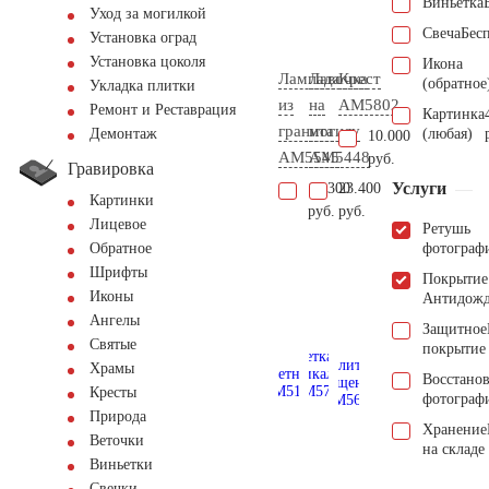
Виньетка
Уход за могилкой
Свеча
Бес
Установка оград
Установка цоколя
Икона
Лампада
Лавочка
Крест
(обратное
Укладка плитки
из
на
AM5802
Ремонт и Реставрация
Картинка
гранита
могилу
(любая)
Демонтаж
10.000
AM5545
AM5448
руб.
Гравировка
Услуги
10.300
23.400
Картинки
руб.
руб.
Лицевое
Ретушь
фотограф
Обратное
Шрифты
Покрытие
Иконы
Антидож
Ангелы
Защитное
Святые
покрытие
Храмы
Восстано
Кресты
фотограф
Природа
Хранение
Веточки
на складе
Виньетки
Свечки