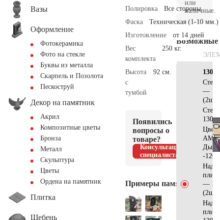
или
Вазы
Полировка
Все стороны
наличные.
Фаска
Техническая (1-10 мм.)
Оформление
Изготовление
от 14 дней
Возможные
Фотокерамика
Вес
250 кг.
Фото на стекле
ЭЛЕ
комплекта
Буквы из металла
Высота
92 см.
130х7
Скарпель и Позолота
с
Стел
Пескоструй
— 12
тумбой
(2шт)
Декор на памятник
Стел
Акрил
130x3
Появились
Композитные цветы
Цвет
вопросы о
АМ51
Бронза
товаре?
Консультация
Дым
Металл
специалиста
-120x
Скульптура
Надгр
Цветы
плит
Ордена на памятник
Примеры памятников
— 12
(2шт)
Плитка
Надгр
плит
Щебень