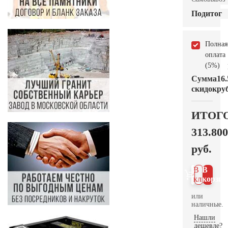
Подитог
Полная
оплата
(5%)
Сумма
16.
скидок
руб
ИТОГ
313.800
руб.
В 1
В
клик
корзин
или
наличные.
Нашли
дешевле?