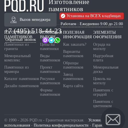
Изготовление
памятников
Установка на ВСЕХ кладбищах
Вызов менеджера
Работаем : Ежедневно 9:00 до 21:00
+7 (495) 518-44-23
ИЗГОТОВЛЕНИЕ
ПОМОЩЬ В
ПОЛЕЗНАЯ
ЭЛЕМЕНТЫ
ПАМЯТНИКОВ
ВЫБОРЕ
ИНФОРМАЦИЯ
ОФОРМЛЕНИЯ
Обратный звонок
Памятники из
Цены на
Как заказать?
Ограда на
гранита
памятники
могилу
Варианты
Мемориальный
Виды
памятников
Надгробная
комплекс
памятников
плита
Образцы
Памятники из
Проект
памятников
Мемориальная
мрамора
памятников
доска
Завод
Каталог памятников
Рисунки
памятников
Цоколь на
памятников
могилу
Дизайн памятников
Карта сайта
Формы
Памятник с
памятников
оградой
Памятник с
цветником
© 1990 - 2026 PQD.ru - Гранитная мастерская.
Условия
использования
-
Политика конфиденциальности
-
Гарантия и