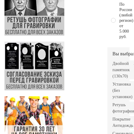
По
России
(любой
регион)
от
5.000
руб.
Вы выбра
Двойной
памятник
(130х70)
Установка
(Без
установки)
Ретушь
фотографи
Покрытие
Антидождь
Самовывоз