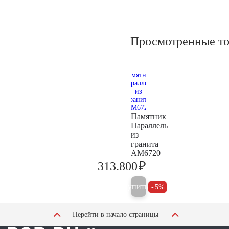
Просмотренные т
Памятник
Параллель
из
гранита
AM6720
₽
313.800
330.300
Купить
5%
Перейти в начало страницы