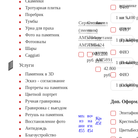
Скамейки
керамике
Фото
Тротуарная плитка
Поребрик
1 шт.
на
9.100 
Тумбы
Серпентинит
Столик
Ангел
стекле
Урна для праха
ФИО
(змеевик)
на
с
Фото на памятник
АМ5704
могилу
цветами
1 шт.
(Гравиров
3.500 
Фотоовалы
AM5704
AM5424
на
Шары
камне
ФИО
2.200
83.200
Сaggiati
AM5891
руб.
руб.
1 шт.
(Пескостр
4.500 
Услуги
42.800
Памятник в 3D
ФИО
руб.
Эскиз - согласование
1 шт.
(Скарпель
9.000 
Портреты на памятник
Цветной портрет
Доп. Оформ
Ручная гравировка
Гравировка с выездом
Эпитафия
Ретушь на памятник
Крестик
Б
Восстановление фото
Антидождь
Цветы
Бес
Благоустройство