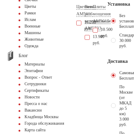
Установка
Цветник
Ветка
Плиты
Цветы
Рамки
AM5116
роз
мощения
Без
Ислам
вертикальная
AM5615
установ
16.200
Военные
Бесплат
AM5733
руб.
10.500
Машины
Стандар
руб.
13.900
Животные
30.000
руб.
руб.
Одежда
Блог
Доставка
Материалы
Эпитафии
Самовы
Вопрос - Ответ
Бесплат
Сотрудники
По
Сертификаты
Москве
Новости
(от
МКАД
Пресса о нас
до 5
Вакансии
км)
Кладбища Москвы
3.000
Города обслуживания
руб.
Карта сайта
По