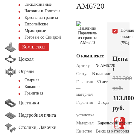
AM6720
Эксклюзивные
Часовни и Голгофы
Кресты из гранита
Европейские
Полная
Мраморные
оплата
Готовые со Скидкой
(5%)
Комплексы
О комплексе
Цена
Цоколя
Артикул
№ AM6720
:
Ограды
Статус
В наличии
330.300
Сварная
Гарантия
30 лет
Кованная
руб.
—
Гранитная
материал
313.800
Цветники
Гарантия
3 года
руб.
—
Надгробная плита
установка
В 1
В
Материал
Карельский гранит
клик
корзин
Столики, Лавочки
Качество
Высшая категория