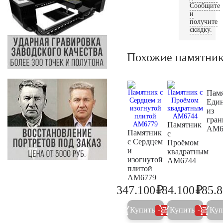
Сообщите
и
получите
скидку.
Похожие памятни
Пам
Еди
из
гран
Памятник
AM6
Памятник
с
с Сердцем
Проёмом
и
квадратным
изогнутой
AM6744
плитой
AM6779
₽
₽
347.100
184.100
185.
365.400
193.8
Купить
Купить
Куп
5%
5%