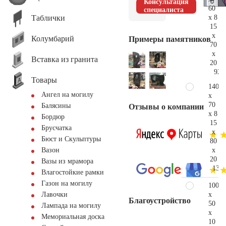
Консультация
60
специалиста
Таблички
x 8
15
x
Колумбарий
Примеры памятников
70
x
Вставка из гранита
20
92.
Товары
140
Ангел на могилу
x
70
Балясины
Отзывы о компании
x 8
Бордюр
15
Брусчатка
x
Бюст и Скульптуры
80
x
Вазон
20
Вазы из мрамора
133.
Влагостойкие рамки
Газон на могилу
100
x
Лавочки
Благоустройство
50
Лампада на могилу
x
Мемориальная доска
10