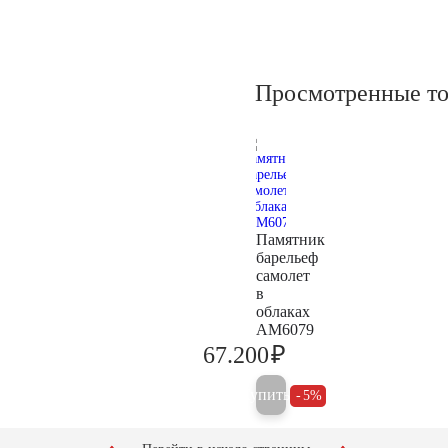
Просмотренные т
Памятник
барельеф
самолет
в
облаках
AM6079
₽
67.200
70.700
Купить
5%