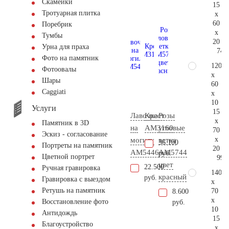
Скамейки
15
Тротуарная плитка
x
60
Поребрик
x
Тумбы
20
Урна для праха
74.
Фото на памятник
120
Фотоовалы
x
Шары
60
Сaggiati
x
10
Услуги
15
Лавочка
Крест
Розы
x
Памятник в 3D
на
AM3160
угловые
70
Эскиз - согласование
x
могилу
ветка
36.100
Портреты на памятник
20
AM5446
AM5744
руб.
Цветной портрет
99.
цвет
22.500
Ручная гравировка
140
красный
руб.
Гравировка с выездом
x
Ретушь на памятник
70
8.600
x
Восстановление фото
руб.
10
Антидождь
15
Благоустройство
x