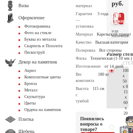
руб.
Вазы
материал
Гарантия
3 года
В 1
В
Оформление
—
клик
корзин
установка
Фотокерамика
или
Фото на стекле
Материал
Карельский гранит
наличные.
Буквы из металла
Качество
Высшая категория
Скарпель и Позолота
Полировка
Все стороны
Пескоструй
Размер сте
Фаска
Техническая (1-10 мм.)
Декор на памятник
СТЕ
Изготовление
от 14 дней
100
Акрил
Вес
180 кг.
x
Композитные цветы
комплекта
50
Бронза
x 8
Высота
115 см.
Металл
15
с
Скульптура
x
тумбой
60
Цветы
x
Ордена на памятник
20
Появились
71.
Плитка
вопросы о
120
товаре?
Щебень
x