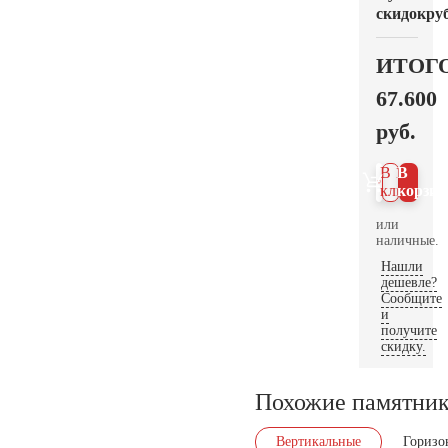
скидок
руб
ИТОГ
67.600
руб.
В 1
В
клик
корзин
или
наличные.
Нашли
дешевле?
Сообщите
и
получите
скидку.
Похожие памятни
Вертикальные
Горизо