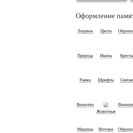
Оформление памя
Лицевое
Цветы
Обратно
Природа
Иконы
Кресты
Рамки
Шрифты
Святые
Виньетки
Военны
Животные
Машины
Веточки
Обратно