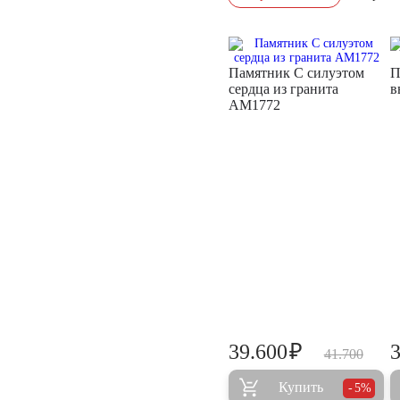
Памятник С силуэтом
П
сердца из гранита
в
AM1772
₽
39.600
41.700
Купить
5%