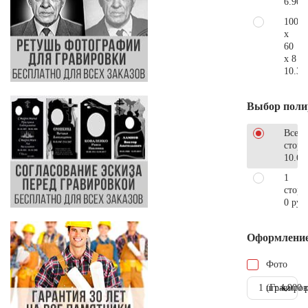
6.900
100
x
60
x 8
10.30
Выбор поли
Все
стор
10.68
1
сторо
0 руб
Оформлени
Фото
1 шт.
(Гравиров
4.900 