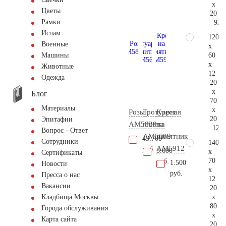
x
Цветы
20
Рамки
92.
Ислам
120
Военные
x
60
Машины
x
Животные
12
Одежда
20
x
Блог
70
Материалы
x
Розы
Тротуарная
Крест
20
Эпитафии
AM5829
плитка
на
121.
Вопрос - Ответ
AM5609
памятник
43.700
Сотрудники
140
AM5912
руб.
3.600
x
Сертификаты
70
руб.
1.500
Новости
x
руб.
Пресса о нас
12
Вакансии
20
x
Кладбища Москвы
80
Города обслуживания
x
Карта сайта
20