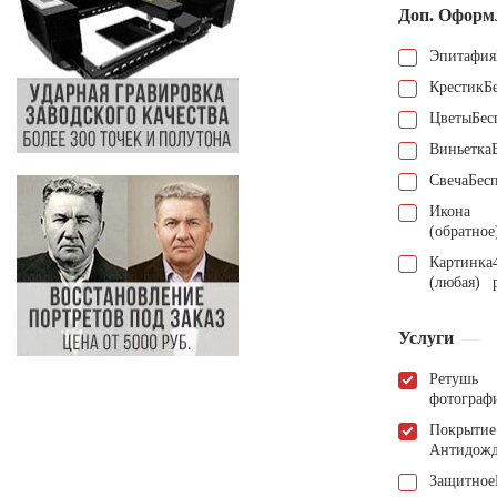
Доп. Оформ
Эпитафия
Крестик
Б
Цветы
Бес
Виньетка
Свеча
Бес
Икона
(обратное
Картинка
(любая)
Услуги
Ретушь
фотограф
Покрытие
Антидож
Защитное