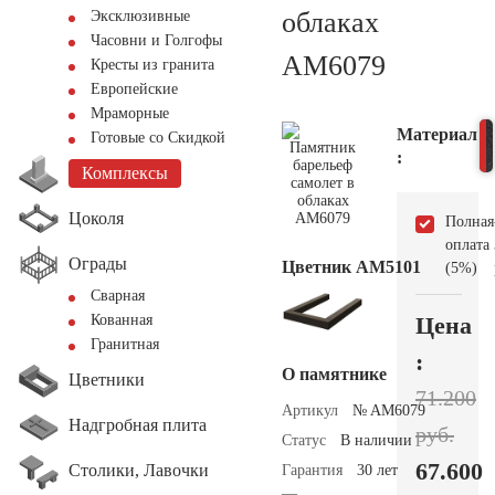
облаках
Эксклюзивные
Часовни и Голгофы
AM6079
Кресты из гранита
Европейские
Мраморные
Материал
Готовые со Скидкой
:
Комплексы
Цоколя
Полная
оплата
Ограды
Цветник АМ5101
(5%)
Сварная
Цена
Кованная
Гранитная
:
О памятнике
Цветники
71.200
Артикул
№ AM6079
Надгробная плита
руб.
Статус
В наличии
67.600
Столики, Лавочки
Гарантия
30 лет
—