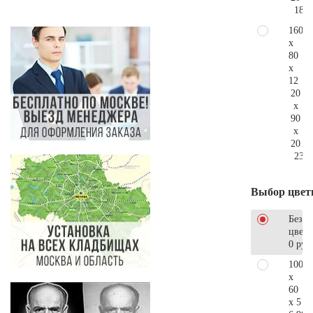
181.
160
x
80
x
12
20
x
90
x
20
237.
Выбор цвет
Без
цветн
0 руб
100
x
60
x 5