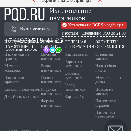
Перейти в начало страницы
Изготовление
памятников
Установка на ВСЕХ кладбищах
Вызов менеджера
Работаем : Ежедневно 9:00 до 21:00
+7 (495) 518-44-23
ИЗГОТОВЛЕНИЕ
ПОМОЩЬ В
ПОЛЕЗНАЯ
ЭЛЕМЕНТЫ
ПАМЯТНИКОВ
ВЫБОРЕ
ИНФОРМАЦИЯ
ОФОРМЛЕНИЯ
Обратный звонок
Памятники из
Цены на
Как заказать?
Ограда на
гранита
памятники
могилу
Варианты
Мемориальный
Виды
памятников
Надгробная
комплекс
памятников
плита
Образцы
Памятники из
Проект
памятников
Мемориальная
мрамора
памятников
доска
Завод
Каталог памятников
Рисунки
памятников
Цоколь на
памятников
могилу
Дизайн памятников
Карта сайта
Формы
Памятник с
памятников
оградой
Памятник с
цветником