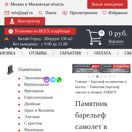
Москва и Московская область
Вызов менеджера
info@pqd.ru
Поиск
Просмотренное
Избранное
Конструктор
Установка на ВСЕХ кладбищах
0 руб.
0
0
Китай-Город - Шоурум 130 м2
Корзина
Без выходных : с 9:00 до 21:00
Выезд менеджера для
АНОВКА
ОТЗЫВЫ
ГАРАНТИЯ
ОПЛАТА
СК
оформления заказа
изготовление
Заказать выезд
памятников
+7 (495) 518-44-23
Памятники
Экономичные
Обратный звонок
Главная
>
Барельеф на памятник и
Вертикальные
могилу
>
Памятник барельеф
Фрезерные
самолет в облаках AM6079
Горизонтальные
Памятник
Двойные
Арки и Колонны
барельеф
Элитные
С крестом
самолет в
Маленькие