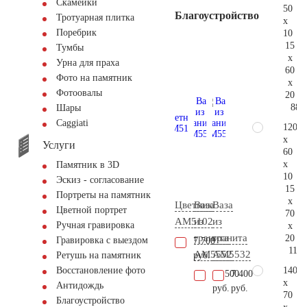
Скамейки
50
Благоустройство
Тротуарная плитка
x
Поребрик
10
15
Тумбы
x
Урна для праха
60
Фото на памятник
x
Фотоовалы
20
88.
Шары
Сaggiati
120
x
Услуги
60
x
Памятник в 3D
10
Эскиз - согласование
15
Портреты на памятник
x
Цветник
Ваза
Ваза
Цветной портрет
70
AM5102
из
из
Ручная гравировка
x
гранита
гранита
20
Гравировка с выездом
7.700
116.
AM5552
AM5532
руб.
Ретушь на памятник
140
Восстановление фото
12.500
7.400
x
Антидождь
руб.
руб.
70
Благоустройство