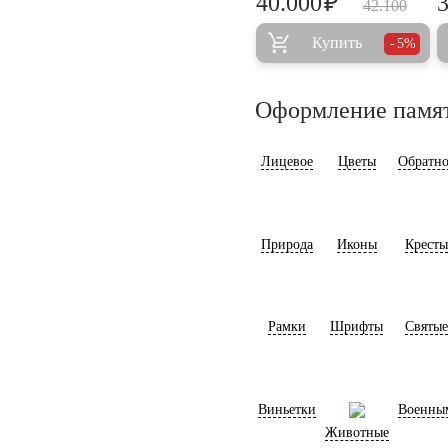
₽
40.000
42.100
Купить
5%
Оформление памя
Лицевое
Цветы
Обратно
Природа
Иконы
Кресты
Рамки
Шрифты
Святые
Виньетки
Военны
Животные