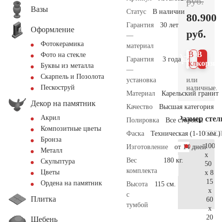
руб.
Вазы
Статус
В наличии
80.900
Гарантия
30 лет
Оформление
руб.
—
Фотокерамика
материал
В 1
В
Фото на стекле
Гарантия
3 года
клик
корзин
Буквы из металла
—
Скарпель и Позолота
или
установка
Пескоструй
наличные.
Материал
Карельский гранит
Декор на памятник
Качество
Высшая категория
Акрил
Размер сте
Полировка
Все стороны
Композитные цветы
СТЕ
Фаска
Техническая (1-10 мм.)
Бронза
100
Изготовление
от 14 дней
Металл
x
Вес
180 кг.
Скульптура
50
комплекта
Цветы
x 8
15
Ордена на памятник
Высота
115 см.
x
с
Плитка
60
тумбой
x
20
Щебень