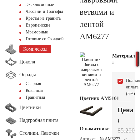
Эксклюзивные
ветвями и
Часовни и Голгофы
Кресты из гранита
лентой
Европейские
Мраморные
AM6277
Готовые со Скидкой
Комплексы
Материал
Цоколя
:
Ограды
Полная
Сварная
оплата
Кованная
(5%)
Гранитная
Цветник АМ5101
Цветники
Цена
:
Надгробная плита
О памятнике
85.200
Столики, Лавочки
Артикул
№ AM6277