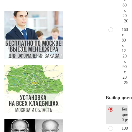
80
x
20
201.
160
x
80
x
12
20
x
90
x
20
259.
Выбор цвет
Без
цветн
0 руб
100