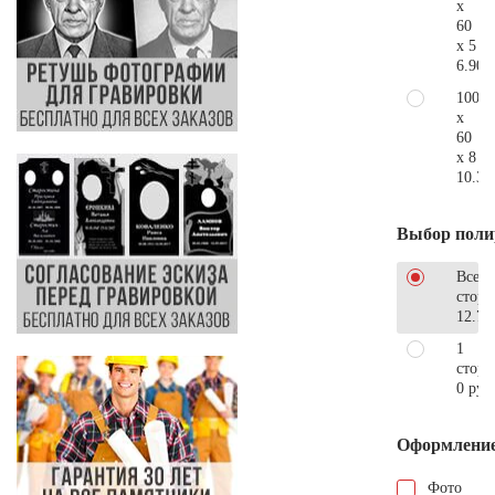
x
60
x 5
6.900
100
x
60
x 8
10.30
Выбор поли
Все
стор
12.78
1
сторо
0 руб
Оформлени
Фото