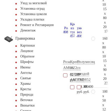
x
Уход за могилкой
10
Установка оград
15
x
Установка цоколя
80
Укладка плитки
x
Ремонт и Реставрация
20
Демонтаж
171.
Гравировка
160
x
Картинки
80
Лицевое
x
10
Обратное
15
Роза
Крест
Полумесяц
Шрифты
x
Иконы
AM0822
из
со
90
Ангелы
чугуна
звездой
x
62.100
Святые
20
AM5762
AM0852
руб.
231.
Храмы
124.300
48.400
Кресты
100
руб.
руб.
Природа
x
Веточки
50
x
Виньетки
12
Свечки