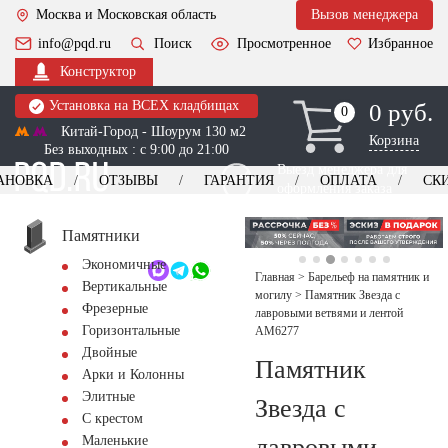
Москва и Московская область
Вызов менеджера
info@pqd.ru
Поиск
Просмотренное
Избранное
Конструктор
Установка на ВСЕХ кладбищах
0 руб.
0
0
Китай-Город - Шоурум 130 м2
Корзина
Без выходных : с 9:00 до 21:00
Выезд менеджера для
АНОВКА
ОТЗЫВЫ
ГАРАНТИЯ
ОПЛАТА
СК
оформления заказа
изготовление
Заказать выезд
памятников
+7 (495) 518-44-23
Памятники
Экономичные
Обратный звонок
Главная
>
Барельеф на памятник и
Вертикальные
могилу
>
Памятник Звезда с
Фрезерные
лавровыми ветвями и лентой
Горизонтальные
AM6277
Двойные
Памятник
Арки и Колонны
Элитные
Звезда с
С крестом
лавровыми
Маленькие