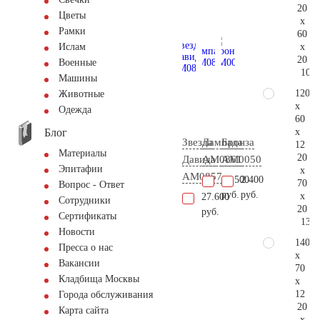
20
Цветы
x
Рамки
60
x
Ислам
20
Военные
106.
Машины
120
Животные
x
Одежда
60
Блог
x
Звезда
Лампада
Бронза
12
Материалы
20
Давида
AM0861
AM0050
Эпитафии
x
AM0857
86.500
2.400
70
Вопрос - Ответ
руб.
руб.
x
27.600
Сотрудники
20
руб.
Сертификаты
137.
Новости
140
Пресса о нас
x
Вакансии
70
Кладбища Москвы
x
12
Города обслуживания
20
Карта сайта
x