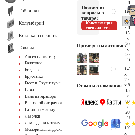
85.
Появились
Таблички
120
вопросы о
x
товаре?
60
Колумбарий
Консультация
x 8
специалиста
15
Вставка из гранита
x
70
Примеры памятников
Товары
x
20
Ангел на могилу
109.
Балясины
140
Бордюр
x
Брусчатка
70
Бюст и Скульптуры
x 8
Отзывы о компании
Вазон
15
x
Вазы из мрамора
80
Влагостойкие рамки
x
Газон на могилу
20
Лавочки
152.
Лампада на могилу
100
Мемориальная доска
x