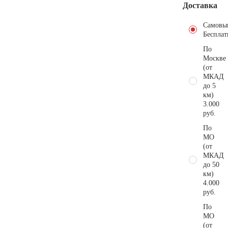
Доставка
Самовы
Бесплат
По
Москве
(от
МКАД
до 5
км)
3.000
руб.
По
МО
(от
МКАД
до 50
км)
4.000
руб.
По
МО
(от