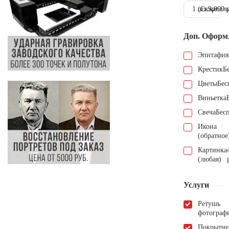
1 шт.
(Скарпель
9.000 
Доп. Оформ
Эпитафия
Крестик
Б
Цветы
Бес
Виньетка
Свеча
Бес
Икона
(обратное
Картинка
(любая)
Услуги
Ретушь
фотограф
Покрытие