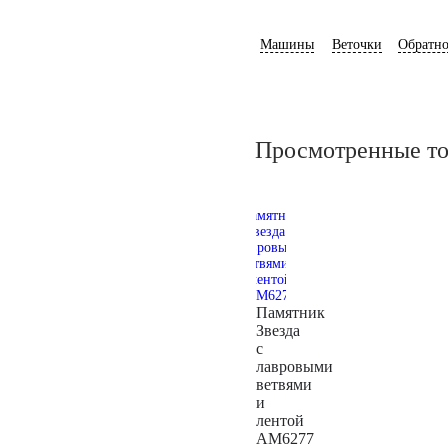
Машины
Веточки
Обратно
Просмотренные т
Памятник
Звезда
с
лавровыми
ветвями
и
лентой
AM6277