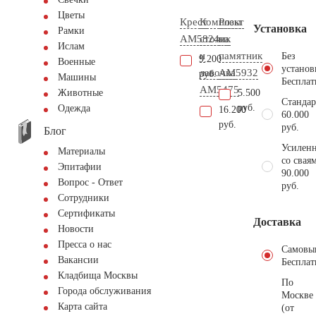
Цветы
Крест
Комплект
Розы
Установка
Рамки
AM5824
столик
на
Ислам
и
памятник
Без
9.200
Военные
установ
лавочка
AM5932
руб.
Машины
Бесплат
АМ5475
5.500
Животные
Стандар
руб.
Одежда
16.200
60.000
руб.
руб.
Блог
Усиленн
Материалы
со свая
Эпитафии
90.000
Вопрос - Ответ
руб.
Сотрудники
Сертификаты
Доставка
Новости
Пресса о нас
Самовы
Вакансии
Бесплат
Кладбища Москвы
По
Города обслуживания
Москве
Карта сайта
(от