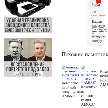
клик
корзин
или
наличные.
Нашли
дешевле?
Сообщите
и
получите
скидку.
Похожие памятни
Ком
нео
мон
Комплекс
AM4
Комплекс
двойной
из
полукруглый
светлого
AM6614
камня
AM6637