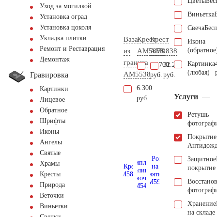
Цветы
Бес
Уход за могилкой
Виньетка
Установка оград
Установка цоколя
Свеча
Бес
Укладка плитки
Ваза
Крест
Крест
Икона
Ремонт и Реставрация
(обратное
из
AM5878
AM0838
Демонтаж
гранита
Картинка
43.700
32.200
(любая)
AM5538
Гравировка
руб.
руб.
6.300
Картинки
Услуги
руб.
Лицевое
Обратное
Ретушь
Шрифты
фотограф
Иконы
Покрытие
Ангелы
Антидож
Святые
Защитное
Храмы
покрытие
Кресты
Восстано
Природа
фотограф
Веточки
Хранение
Виньетки
на складе
Свечки