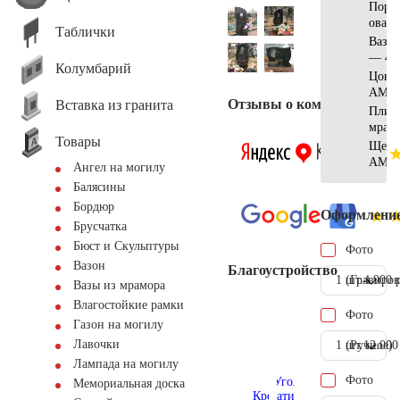
Порт
овал 
Таблички
Ваза
— 40
Колумбарий
Цоко
АМ56
Отзывы о компании
Вставка из гранита
Плит
мрам
Товары
Щебе
АМ57
Ангел на могилу
Балясины
Бордюр
Оформлени
Брусчатка
Бюст и Скульптуры
Фото
Вазон
Благоустройство
1 шт.
(Гравиров
4.900 
Вазы из мрамора
Влагостойкие рамки
Фото
Газон на могилу
Лавочки
1 шт.
(Ручное)
12.000
Лампада на могилу
Фото
Мемориальная доска