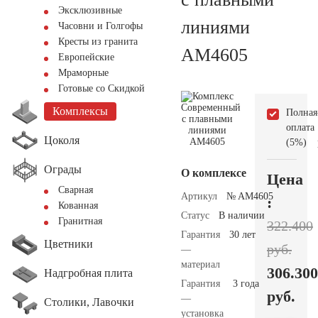
Эксклюзивные
линиями
Часовни и Голгофы
Кресты из гранита
AM4605
Европейские
Мраморные
Готовые со Скидкой
Комплексы
Полная
оплата
Цоколя
(5%)
Ограды
О комплексе
Цена
Сварная
Артикул
№ AM4605
:
Кованная
Статус
В наличии
Гранитная
322.400
Гарантия
30 лет
Цветники
руб.
—
материал
306.300
Надгробная плита
Гарантия
3 года
руб.
—
Столики, Лавочки
установка