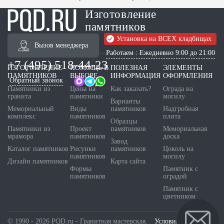
Изготовление
памятников
Установка на ВСЕХ кладбищах
Вызов менеджера
Работаем : Ежедневно 9:00 до 21:00
+7 (495) 518-44-23
ИЗГОТОВЛЕНИЕ
ПОМОЩЬ В
ПОЛЕЗНАЯ
ЭЛЕМЕНТЫ
ПАМЯТНИКОВ
ВЫБОРЕ
ИНФОРМАЦИЯ
ОФОРМЛЕНИЯ
Обратный звонок
Памятники из
Цены на
Как заказать?
Ограда на
гранита
памятники
могилу
Варианты
Мемориальный
Виды
памятников
Надгробная
комплекс
памятников
плита
Образцы
Памятники из
Проект
памятников
Мемориальная
мрамора
памятников
доска
Завод
Каталог памятников
Рисунки
памятников
Цоколь на
памятников
могилу
Дизайн памятников
Карта сайта
Формы
Памятник с
памятников
оградой
Памятник с
цветником
© 1990 - 2026 PQD.ru - Гранитная мастерская.
Условия