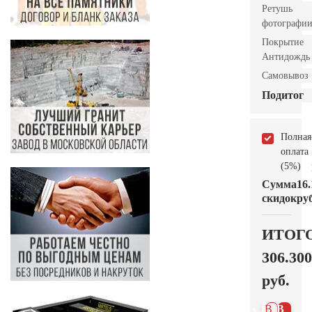
Ретушь
фотографи
Покрытие
Антидождь
Самовывоз
Подитог
Полная
оплата
(5%)
Сумма
16.
скидок
руб
ИТОГ
306.300
руб.
В 1
В