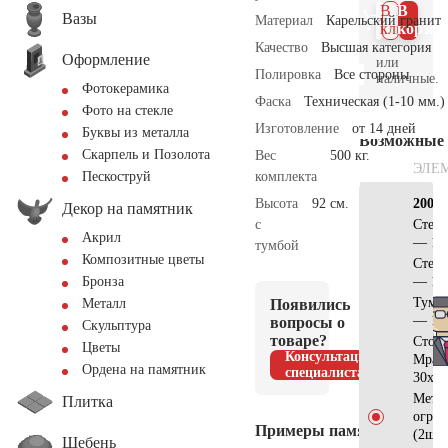
В 1
В
Вазы
Материал
Карельский гранит
клик
корзин
Качество
Высшая категория
Оформление
или
Полировка
Все стороны
наличные.
Фотокерамика
Фаска
Техническая (1-10 мм.)
Фото на стекле
Изготовление
от 14 дней
Буквы из металла
Возможные
Скарпель и Позолота
Вес
500 кг.
ЭЛЕ
комплекта
Пескоструй
Высота
92 см.
200х2
Декор на памятник
с
Стел
Акрил
— 15
тумбой
Композитные цветы
Стел
— 11
Бронза
Тумб
Появились
Металл
— 17
вопросы о
Скульптура
товаре?
Стол
Цветы
Консультация
Мрам
Ордена на памятник
специалиста
30х15
Метал
Плитка
огра
Примеры памятников
(2шт)
Щебень