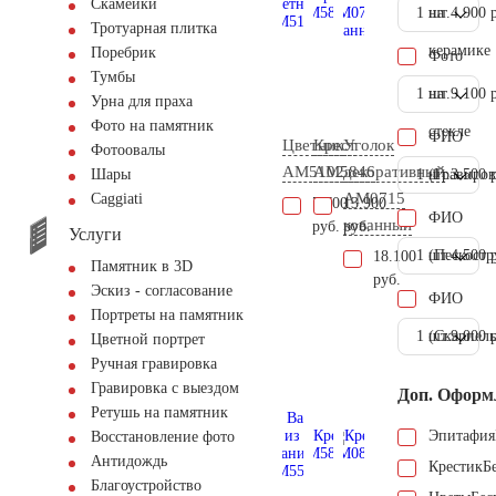
Скамейки
1 шт.
на
4.900 
Тротуарная плитка
керамике
Поребрик
Фото
Тумбы
1 шт.
на
9.100 
Урна для праха
Фото на памятник
стекле
ФИО
Цветник
Крест
Уголок
Фотоовалы
AM5102
AM5846
декоративный
1 шт.
(Гравиров
3.500 
Шары
AM0715
Сaggiati
7.700
13.900
ФИО
кованный
руб.
руб.
Услуги
1 шт.
(Пескостр
4.500 
18.100
Памятник в 3D
руб.
Эскиз - согласование
ФИО
Портреты на памятник
1 шт.
(Скарпель
9.000 
Цветной портрет
Ручная гравировка
Гравировка с выездом
Доп. Оформ
Ретушь на памятник
Эпитафия
Восстановление фото
Антидождь
Крестик
Б
Благоустройство