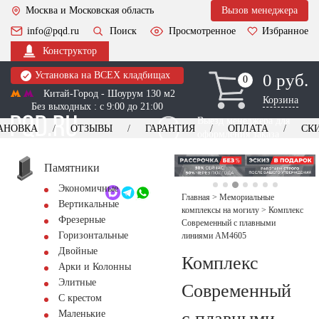
Москва и Московская область
Вызов менеджера
info@pqd.ru
Поиск
Просмотренное
Избранное
Конструктор
Установка на ВСЕХ кладбищах
0 руб.
0
0
Китай-Город - Шоурум 130 м2
Корзина
Без выходных : с 9:00 до 21:00
Выезд менеджера для
АНОВКА
ОТЗЫВЫ
ГАРАНТИЯ
ОПЛАТА
СК
оформления заказа
изготовление
Заказать выезд
памятников
+7 (495) 518-44-23
Памятники
Экономичные
Обратный звонок
Главная
>
Мемориальные
Вертикальные
комплексы на могилу
>
Комплекс
Фрезерные
Современный с плавными
Горизонтальные
линиями AM4605
Двойные
Комплекс
Арки и Колонны
Элитные
Современный
С крестом
с плавными
Маленькие