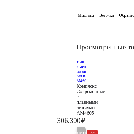
Машины
Веточки
Обратно
Просмотренные т
Комплекс
Современный
с
плавными
линиями
AM4605
₽
306.300
322.400
Купить
5%