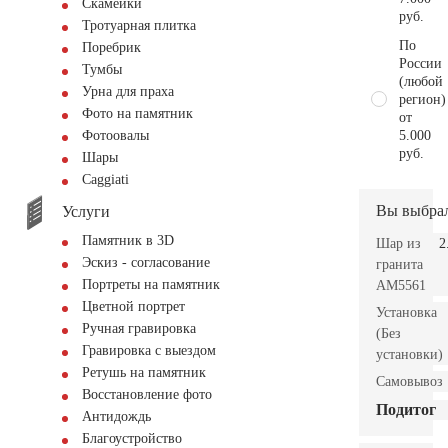
Скамейки
руб.
Тротуарная плитка
По
Поребрик
России
Тумбы
(любой
Урна для праха
регион)
Фото на памятник
от
5.000
Фотоовалы
руб.
Шары
Сaggiati
Вы выбра
Услуги
Памятник в 3D
Шар из
2
Эскиз - согласование
гранита
Портреты на памятник
AM5561
Цветной портрет
Установка
Ручная гравировка
(Без
Гравировка с выездом
установки)
Ретушь на памятник
Самовывоз
Восстановление фото
Подитог
Антидождь
Благоустройство