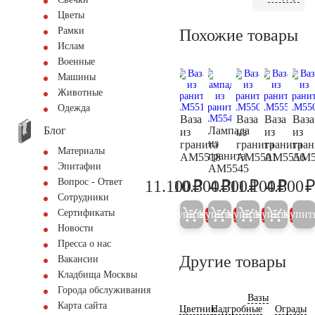
Цветы
Рамки
Похожие товары
Ислам
Военные
Машины
Животные
Одежда
Ваза
Ваза
Ваза
Ваза
Блог
Лампада
из
из
из
из
из
гранита
гранита
гранита
гран
Материалы
гранита
AM5518
AM5501
AM5556
AM5
Эпитафии
AM5545
₽
₽
₽
₽
Вопрос - Ответ
11.100
10.300
4.300
11.100
4.800
11.700
10.800
4.500
11.70
Сотрудники
Сертификаты
Купить
Купить
Купить
Купить
Купит
5%
5%
5%
5%
Новости
Пресса о нас
Другие товары
Вакансии
Кладбища Москвы
Города обслуживания
Вазы
Карта сайта
Цветник
Надгробные
Ограды