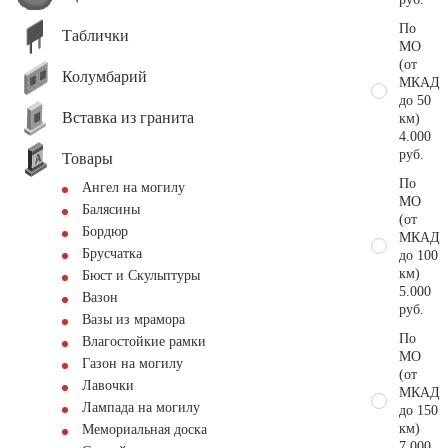
По
Таблички
МО
(от
Колумбарий
МКАД
до 50
Вставка из гранита
км)
4.000
руб.
Товары
По
Ангел на могилу
МО
Балясины
(от
Бордюр
МКАД
Брусчатка
до 100
км)
Бюст и Скульптуры
5.000
Вазон
руб.
Вазы из мрамора
По
Влагостойкие рамки
МО
Газон на могилу
(от
Лавочки
МКАД
Лампада на могилу
до 150
км)
Мемориальная доска
7.000