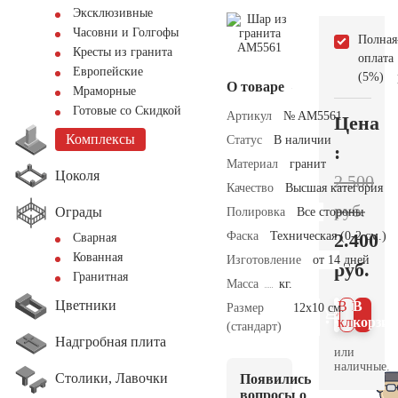
Эксклюзивные
Часовни и Голгофы
Полная
Кресты из гранита
оплата
Европейские
(5%)
О товаре
Мраморные
Готовые со Скидкой
Артикул
№ AM5561
Цена
Комплексы
Статус
В наличии
:
Материал
гранит
Цоколя
2.500
Качество
Высшая категория
руб.
Ограды
Полировка
Все стороны
Фаска
Техническая (0-2 см.)
2.400
Сварная
Кованная
Изготовление
от 14 дней
руб.
Гранитная
Масса
кг.
Цветники
В 1
В
Размер
12х10 см.
клик
корзин
(стандарт)
Надгробная плита
или
наличные.
Столики, Лавочки
Появились
вопросы о