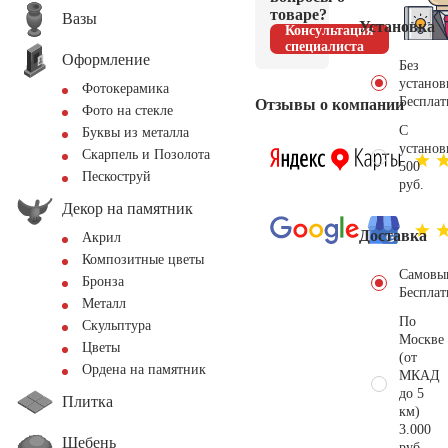
товаре?
Вазы
Установка
Консультация
специалиста
Оформление
Без
установ
Фотокерамика
Бесплат
Отзывы о компании
Фото на стекле
С
Буквы из металла
установ
Скарпель и Позолота
500
Пескоструй
руб.
Декор на памятник
Доставка
Акрил
Композитные цветы
Самовы
Бронза
Бесплат
Металл
По
Скульптура
Москве
Цветы
(от
Ордена на памятник
МКАД
до 5
Плитка
км)
3.000
Щебень
руб.