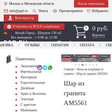
Москва и Московская область
Вызов менеджера
info@pqd.ru
Поиск
Просмотренное
Избранное
Конструктор
Установка на ВСЕХ кладбищах
0 руб.
0
0
Китай-Город - Шоурум 130 м2
Корзина
Без выходных : с 9:00 до 21:00
Выезд менеджера для
АНОВКА
ОТЗЫВЫ
ГАРАНТИЯ
ОПЛАТА
СК
оформления заказа
изготовление
Заказать выезд
памятников
+7 (495) 518-44-23
Памятники
Экономичные
Обратный звонок
Главная
>
Вазы на кладбище из
Вертикальные
гранита
>
Шар из гранита AM5561
Фрезерные
Шар из
Горизонтальные
Двойные
гранита
Арки и Колонны
Элитные
AM5561
С крестом
Маленькие