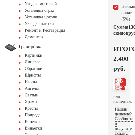
Уход за могилкой
Полная
Установка оград
оплата
Установка цоколя
(5%)
Укладка плитки
Сумма
13
Ремонт и Реставрация
скидок
руб
Демонтаж
Гравировка
ИТОГ
Картинки
2.400
Лицевое
руб.
Обратное
Шрифты
В 1
В
Иконы
клик
корзин
Ангелы
Святые
или
наличные.
Храмы
Кресты
Нашли
дешевле?
Природа
Сообщите
Веточки
и
Виньетки
получите
скидку.
Свечки