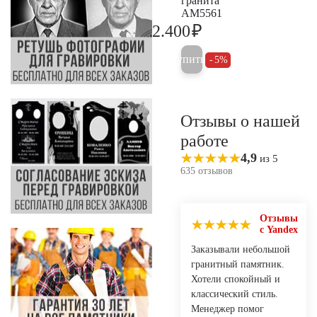
гранита
AM5561
₽
2.400
2.500
Купить
5%
Отзывы о нашей
работе
4,9
из 5
635 отзывов
Отзывы
с Yandex
Заказывали небольшой
гранитный памятник.
Хотели спокойный и
классический стиль.
Менеджер помог