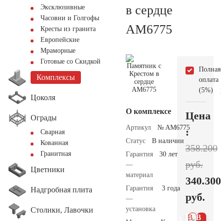
в сердце
Эксклюзивные
Часовни и Голгофы
AM6775
Кресты из гранита
Европейские
Мраморные
Готовые со Скидкой
Полная
Комплексы
оплата
(5%)
Цоколя
О комплексе
Цена
Ограды
Артикул
№ AM6775
:
Сварная
Статус
В наличии
Кованная
358.200
Гранитная
Гарантия
30 лет
руб.
—
Цветники
материал
340.300
Гарантия
3 года
Надгробная плита
руб.
—
установка
Столики, Лавочки
В 1
В