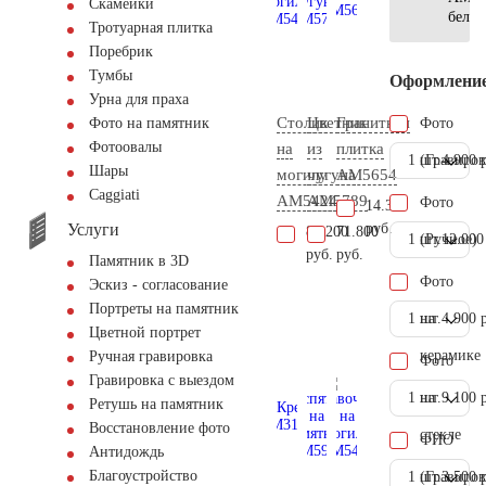
Скамейки
белы
Тротуарная плитка
Поребрик
Тумбы
Оформлени
Урна для праха
Столик
Цветник
Гранитная
Фото
Фото на памятник
Фотоовалы
на
из
плитка
1 шт.
(Гравиров
4.900 
Шары
могилу
чугуна
AM5654
Сaggiati
AM5424
AM5789
Фото
14.300
Услуги
руб.
83.200
71.800
1 шт.
(Ручное)
12.000
руб.
руб.
Памятник в 3D
Фото
Эскиз - согласование
Портреты на памятник
1 шт.
на
4.900 
Цветной портрет
керамике
Ручная гравировка
Фото
Гравировка с выездом
1 шт.
на
9.100 
Ретушь на памятник
Восстановление фото
стекле
ФИО
Антидождь
Благоустройство
1 шт.
(Гравиров
3.500 