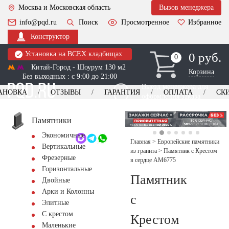
Москва и Московская область
Вызов менеджера
info@pqd.ru
Поиск
Просмотренное
Избранное
Конструктор
Установка на ВСЕХ кладбищах
0 руб.
0
0
Китай-Город - Шоурум 130 м2
Корзина
Без выходных : с 9:00 до 21:00
Выезд менеджера для
АНОВКА
ОТЗЫВЫ
ГАРАНТИЯ
ОПЛАТА
СК
оформления заказа
изготовление
Заказать выезд
памятников
+7 (495) 518-44-23
Памятники
Экономичные
Обратный звонок
Главная
>
Европейские памятники
Вертикальные
из гранита
>
Памятник с Крестом
Фрезерные
в сердце AM6775
Горизонтальные
Памятник
Двойные
Арки и Колонны
с
Элитные
С крестом
Крестом
Маленькие