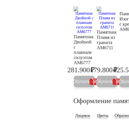
Пам
Изо
с кр
AM6
Памятник
Памятник
Пламя из
Двойной
гранита
с
AM6711
плавным
силуэтом
AM6777
₽
₽
281.900
179.800
425.
296.700
189.3
Купить
Купить
Куп
5%
5%
Оформление памя
Лицевое
Цветы
Обратно