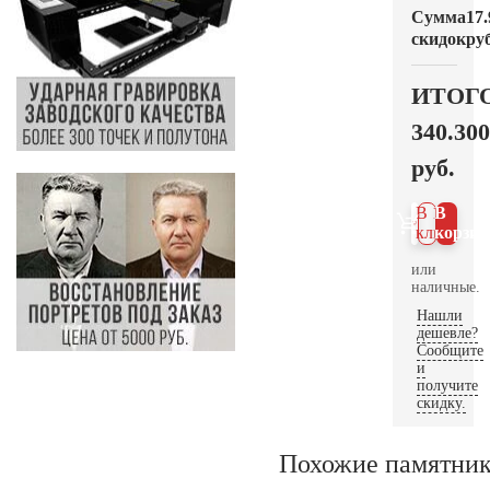
Сумма
17.
скидок
руб
ИТОГ
340.300
руб.
В 1
В
клик
корзин
или
наличные.
Нашли
дешевле?
Сообщите
и
получите
скидку.
Похожие памятни