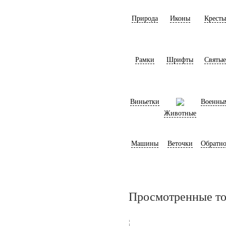
Природа
Иконы
Кресты
Рамки
Шрифты
Святые
Виньетки
Военны
Животные
Машины
Веточки
Обратно
Просмотренные т