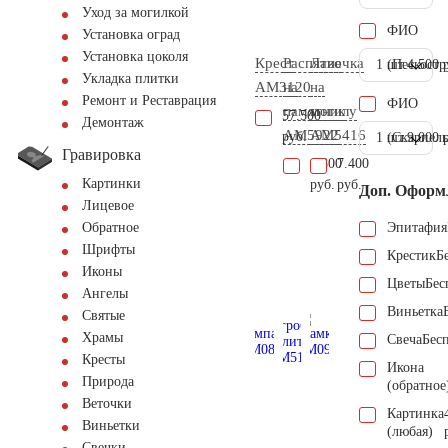
Уход за могилкой
ФИО
Установка оград
Установка цоколя
Крест
Распятие
Лавочка
1 шт.
(Пескостр
4.500 
Укладка плитки
AM3120
на
на
Ремонт и Реставрация
ФИО
памятник
могилу
57.500
Демонтаж
AM5922
AM5416
руб.
1 шт.
(Скарпель
9.000 
Гравировка
1.800
7.400
Картинки
руб.
руб.
Доп. Оформ
Лицевое
Эпитафия
Обратное
Шрифты
Крестик
Б
Иконы
Цветы
Бес
Ангелы
Виньетка
Святые
Храмы
Свеча
Бес
Кресты
Икона
Природа
(обратное
Веточки
Картинка
Виньетки
(любая)
Свечки