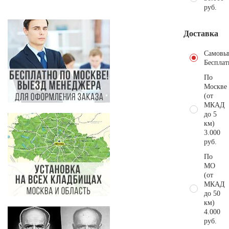
руб.
Доставка
Самовы
Бесплат
По
Москве
(от
МКАД
до 5
км)
3.000
руб.
По
МО
(от
МКАД
до 50
км)
4.000
руб.