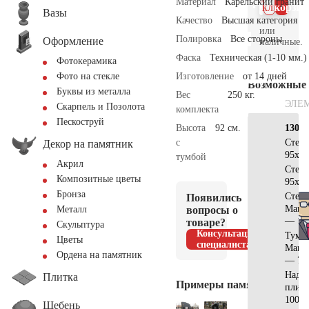
Материал
Карельский гранит
клик
корзин
Вазы
Качество
Высшая категория
или
Полировка
Все стороны
Оформление
наличные.
Фаска
Техническая (1-10 мм.)
Фотокерамика
Изготовление
от 14 дней
Фото на стекле
Возможные
Буквы из металла
Вес
250 кг.
ЭЛЕ
Скарпель и Позолота
комплекта
Пескоструй
Высота
92 см.
130х7
с
Стел
Декор на памятник
95x50
тумбой
Акрил
Стел
Композитные цветы
95x25
Бронза
Стела
Появились
Манс
вопросы о
Металл
— 11
товаре?
Скульптура
Консультация
Тумб
Цветы
специалиста
Манс
Ордена на памятник
— 75
Надгр
Плитка
Примеры памятников
плит
100x3
Щебень