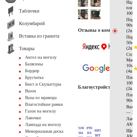
Надгр
плит
Таблички
100x3
Поре
Колумбарий
90х10
Отзывы о компании
(2шт)
Вставка из гранита
Поре
50х10
Товары
(2шт)
Стол
Ангел на могилу
Манс
Балясины
10х10
Бордюр
(4шт)
Плит
Брусчатка
100х2
Бюст и Скульптуры
Благоустройство
(2шт)
Вазон
Плит
Вазы из мрамора
90х20
Влагостойкие рамки
Ваза 
Газон на могилу
— 20
Лавочки
Ламп
AM55
Лампада на могилу
Щебе
Мемориальная доска
AM57