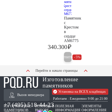
Памятник
с
Крестом
в
сердце
AM6775
₽
340.300
358.200
Купить
5%
Перейти в начало страницы
Изготовление
памятников
Установка на ВСЕХ кладбищах
Вызов менеджера
Работаем : Ежедневно 9:00 до 21:00
+7 (495) 518-44-23
ИЗГОТОВЛЕНИЕ
ПОМОЩЬ В
ПОЛЕЗНАЯ
ЭЛЕМЕНТЫ
ПАМЯТНИКОВ
ВЫБОРЕ
ИНФОРМАЦИЯ
ОФОРМЛЕНИЯ