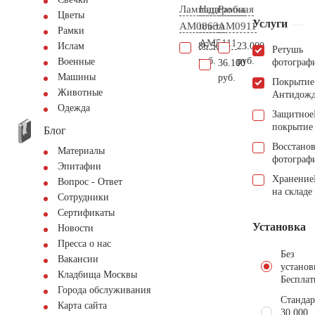
Лампада
Надгробная
Рамка
Цветы
Услуги
AM0863
плита
AM0911
Рамки
AM5111
86.500
23.000
Ислам
Ретушь
руб.
руб.
Военные
фотограф
36.100
Машины
руб.
Покрытие
Животные
Антидож
Одежда
Защитное
покрытие
Блог
Восстано
Материалы
фотограф
Эпитафии
Хранение
Вопрос - Ответ
на складе
Сотрудники
Сертификаты
Установка
Новости
Пресса о нас
Без
Вакансии
установ
Кладбища Москвы
Бесплат
Города обслуживания
Стандар
Карта сайта
30.000