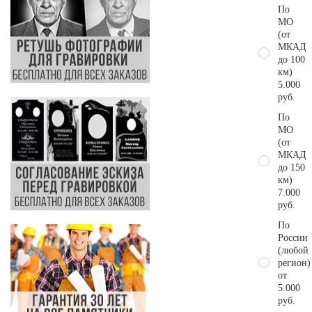
По
МО
(от
МКАД
до 100
км)
5.000
руб.
По
МО
(от
МКАД
до 150
км)
7.000
руб.
По
России
(любой
регион)
от
5.000
руб.