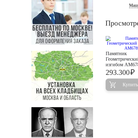
Маш
Просмотр
Памятник
Геометрически
изгибом AM67
₽
293.300
Купить