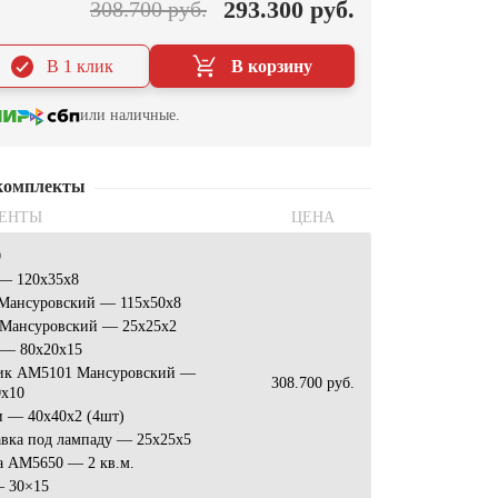
293.300 руб.
308.700 руб.
В 1 клик
В корзину
или наличные.
комплекты
ЕНТЫ
ЦЕНА
0
 — 120x35x8
 Мансуровский — 115x50x8
 Мансуровский — 25х25х2
 — 80x20x15
ик АМ5101 Мансуровский —
308.700 руб.
0x10
и — 40x40x2 (4шт)
авка под лампаду — 25x25x5
а АМ5650 — 2 кв.м.
— 30×15