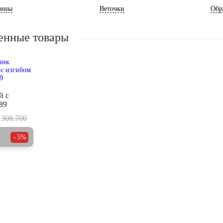
ины
Веточки
Обр
енные товары
й с
89
308.700
5%