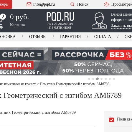
жера
info@pqd.ru
Поиск
Просмотре
Выезд мене
0 руб.
0
0
оформления
изготовление
Корзина
Заказать вы
памятников
АНОВКА
ОТЗЫВЫ
ГАРАНТИЯ
ОПЛАТА
СК
ие памятники из гранита
>
Памятник Геометрический с изгибом AM6789
 Геометрический с изгибом AM6789
Полная 