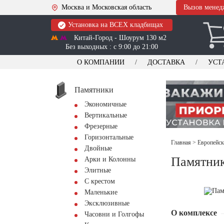
Москва и Московская область
Вызов менед
Установка на ВСЕХ кладбищах
Китай-Город - Шоурум 130 м2
Без выходных : с 9:00 до 21:00
О КОМПАНИИ
ДОСТАВКА
УСТ
Памятники
Экономичные
Вертикальные
Фрезерные
Горизонтальные
Главная
>
Европейск
Двойные
Памятник
Арки и Колонны
Элитные
С крестом
Маленькие
Эксклюзивные
О комплексе
Часовни и Голгофы