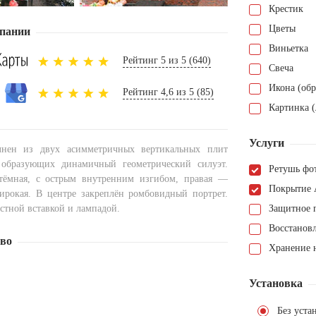
Крестик
Цветы
пании
Виньетка
Рейтинг 5 из 5 (640)
Свеча
Икона (обр
Рейтинг 4,6 из 5 (85)
Картинка (
Услуги
нен из двух асимметричных вертикальных плит
 образующих динамичный геометрический силуэт.
Ретушь фо
тёмная, с острым внутренним изгибом, правая —
Покрытие 
широкая. В центре закреплён ромбовидный портрет.
стной вставкой и лампадой.
Защитное 
Восстанов
тво
Хранение н
Установка
Без уста