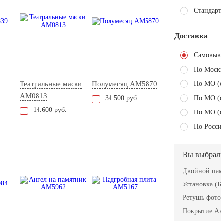
Стандарт
Доставка
Самовыв
По Моск
Театральные маски
Полумесяц AM5870
По МО (
AM0813
34.500 руб.
По МО (
14.600 руб.
По МО (
По Росси
Вы выбрал
Двойной пам
Установка (Б
Ретушь фот
Покрытие А