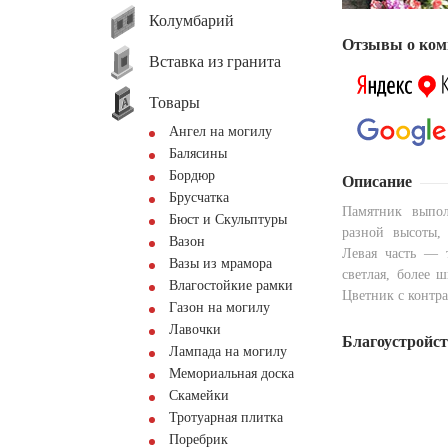
Колумбарий
Отзывы о ком
Вставка из гранита
Товары
Ангел на могилу
Балясины
Бордюр
Описание
Брусчатка
Памятник выпол
Бюст и Скульптуры
разной высоты,
Вазон
Левая часть — 
Вазы из мрамора
светлая, более 
Влагостойкие рамки
Цветник с контра
Газон на могилу
Лавочки
Благоустройс
Лампада на могилу
Мемориальная доска
Скамейки
Тротуарная плитка
Поребрик