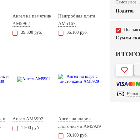
Самовывоз
Подитог
Ангел на памятник
Надгробная плита
AM5962
AM5167
Полная 
39.300 руб.
36.100 руб.
Сумма ски
ИТОГ
Нашли 
к и
Ангел AM5902
Ангел на шаре с
0
листочками AM5929
1.900 руб.
50.100 руб.