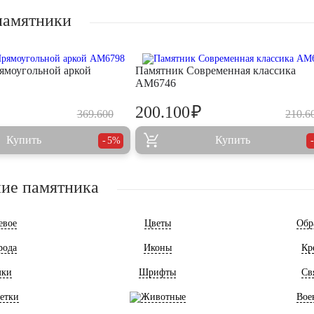
памятники
ямоугольной аркой
Памятник Современная классика
AM6746
₽
200.100
369.600
210.6
Купить
Купить
5%
ие памятника
евое
Цветы
Обр
рода
Иконы
Кр
мки
Шрифты
Св
етки
Животные
Вое