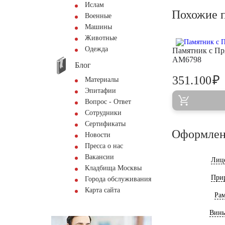
Ислам
Похожие 
Военные
Машины
Животные
Одежда
Памятник с Пр
AM6798
Блог
₽
351.100
Материалы
Эпитафии
Вопрос - Ответ
Сотрудники
Сертификаты
Оформлен
Новости
Пресса о нас
Вакансии
Лиц
Кладбища Москвы
При
Города обслуживания
Карта сайта
Ра
Винь