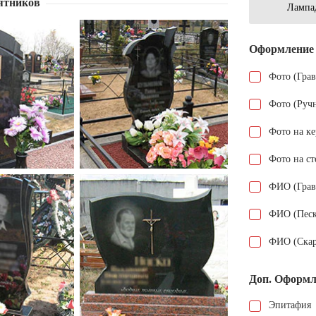
ятников
Лампа
Оформление
Фото (Гра
Фото (Руч
Фото на к
Фото на ст
ФИО (Грав
ФИО (Песк
ФИО (Скар
Доп. Оформл
Эпитафия