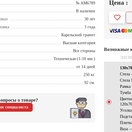
Цена :
№ AM6789
В наличии
риал
30 лет
новка
3 года
Карельский гранит
Высшая категория
Возможные 
Все стороны
ЭЛЕМ
Техническая (1-10 мм.)
от 14 дней
130х7
Стела
250 кг.
Стела
92 см.
Рамка
Тумба
Цветн
опросы о товаре?
120x7
ия специалиста
Уголк
Подст
Плитк
Ваза 