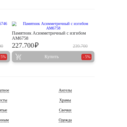
Памятник Асимметричный с изгибом
AM6758
₽
227.700
00
239.700
Купить
5%
5%
атное
Ангелы
есты
Храмы
ятые
Свечки
нным
Одежда