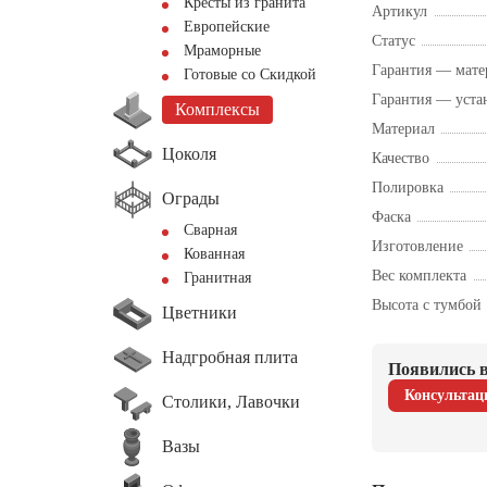
Кресты из гранита
Артикул
Европейские
Статус
Мраморные
Гарантия — мате
Готовые со Скидкой
Гарантия — уста
Комплексы
Материал
Цоколя
Качество
Полировка
Ограды
Фаска
Сварная
Изготовление
Кованная
Вес комплекта
Гранитная
Высота с тумбой
Цветники
Надгробная плита
Появились в
Консультац
Столики, Лавочки
Вазы