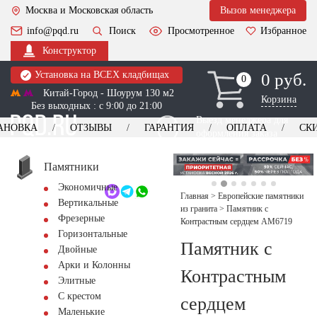
Москва и Московская область
Вызов менеджера
info@pqd.ru
Поиск
Просмотренное
Избранное
Конструктор
Установка на ВСЕХ кладбищах
0 руб.
0
0
Китай-Город - Шоурум 130 м2
Корзина
Без выходных : с 9:00 до 21:00
Выезд менеджера для
АНОВКА
ОТЗЫВЫ
ГАРАНТИЯ
ОПЛАТА
СК
оформления заказа
изготовление
Заказать выезд
памятников
+7 (495) 518-44-23
Памятники
Экономичные
Обратный звонок
Главная
>
Европейские памятники
Вертикальные
из гранита
>
Памятник с
Фрезерные
Контрастным сердцем AM6719
Горизонтальные
Памятник с
Двойные
Арки и Колонны
Контрастным
Элитные
С крестом
сердцем
Маленькие