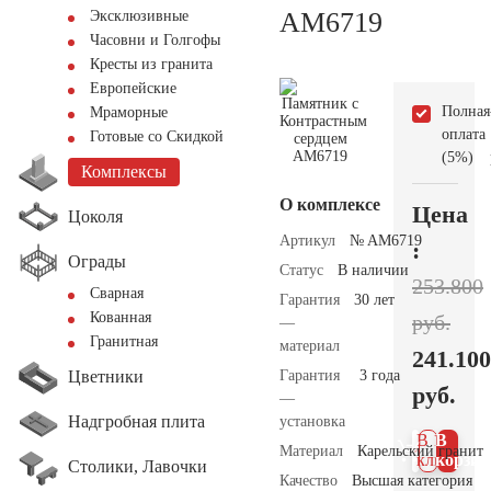
AM6719
Эксклюзивные
Часовни и Голгофы
Кресты из гранита
Европейские
Полная
Мраморные
оплата
Готовые со Скидкой
(5%)
Комплексы
О комплексе
Цена
Цоколя
Артикул
№ AM6719
:
Ограды
Статус
В наличии
253.800
Сварная
Гарантия
30 лет
Кованная
руб.
—
Гранитная
материал
241.100
Цветники
Гарантия
3 года
руб.
—
Надгробная плита
установка
В 1
В
Материал
Карельский гранит
клик
корзин
Столики, Лавочки
Качество
Высшая категория