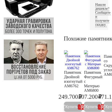
Нашли
дешевле?
Сообщите
и
получите
скидку.
Похожие памятни
Пам
со
Скр
угло
Памятник
Памятник
AM6
Двойной
Фигурный
изогнутый
с
AM6762
Матерью
AM6800
₽
₽
249.700
307.200
471.
262.800
323.4
Купить
Купить
Куп
5%
5%