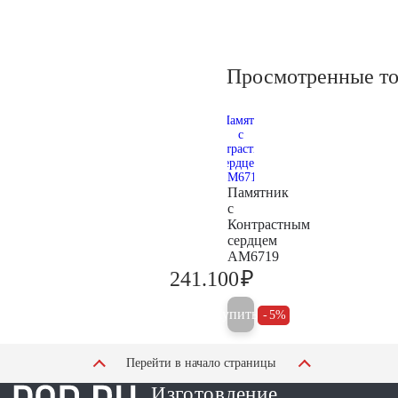
Просмотренные т
Памятник
с
Контрастным
сердцем
AM6719
₽
241.100
253.800
Купить
5%
Перейти в начало страницы
Изготовление