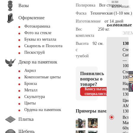
или
Вазы
Полировка
Все стороны
наличные.
Фаска
Техническая (1-10 мм.)
Оформление
Изготовление
от 14 дней
Возможные
Фотокерамика
Вес
250 кг.
Фото на стекле
ЭЛЕ
комплекта
Буквы из металла
Высота
92 см.
130х7
Скарпель и Позолота
с
Стела
Пескоструй
Сиби
тумбой
—
Декор на памятник
100x3
Акрил
Стел
Появились
Композитные цветы
100x3
вопросы о
Надгр
Бронза
товаре?
Консультация
плит
Металл
специалиста
130x7
Скульптура
Цвет
Цветы
АМ51
Ордена на памятник
Примеры памятников
130x7
Встав
Плитка
Манс
60х7х
Щебень