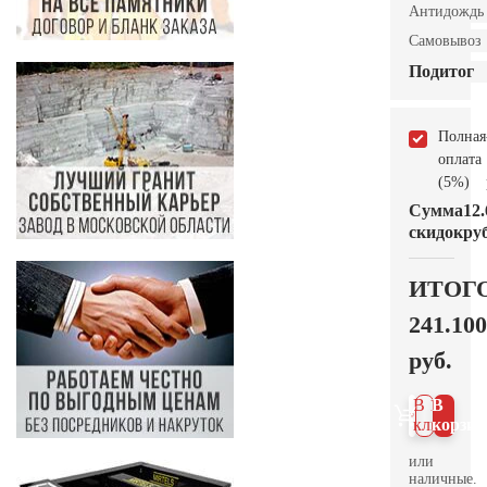
Антидождь
Самовывоз
Подитог
Полная
оплата
(5%)
Сумма
12.
скидок
руб
ИТОГ
241.100
руб.
В 1
В
клик
корзин
или
наличные.