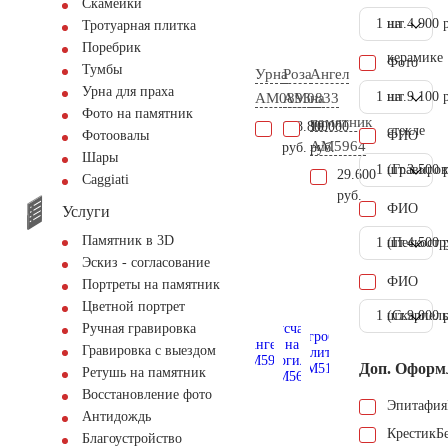
Скамейки
1 шт.
на
4.900 
Тротуарная плитка
Поребрик
керамике
Фото
Тумбы
Урна
Роза
Ангел
Урна для праха
1 шт.
на
9.100 
AM0893
AM0833
на
Фото на памятник
памятник
128.800
10.000
стекле
ФИО
Фотоовалы
AM5964
руб.
руб.
Шары
1 шт.
(Гравиров
3.500 
29.600
Сaggiati
руб.
ФИО
Услуги
Памятник в 3D
1 шт.
(Пескостр
4.500 
Эскиз - согласование
ФИО
Портреты на памятник
Цветной портрет
1 шт.
(Скарпель
9.000 
Ручная гравировка
Гравировка с выездом
Доп. Оформ
Ретушь на памятник
Восстановление фото
Эпитафия
Антидождь
Крестик
Б
Благоустройство