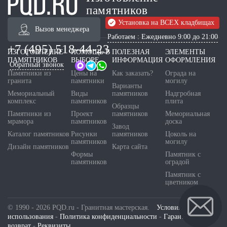
памятников
Установка на ВСЕХ кладбищах
Вызов менеджера
Работаем : Ежедневно 9:00 до 21:00
+7 (495) 518-44-23
ИЗГОТОВЛЕНИЕ
ПОМОЩЬ В
ПОЛЕЗНАЯ
ЭЛЕМЕНТЫ
ПАМЯТНИКОВ
ВЫБОРЕ
ИНФОРМАЦИЯ
ОФОРМЛЕНИЯ
Обратный звонок
Памятники из
Цены на
Как заказать?
Ограда на
гранита
памятники
могилу
Варианты
Мемориальный
Виды
памятников
Надгробная
комплекс
памятников
плита
Образцы
Памятники из
Проект
памятников
Мемориальная
мрамора
памятников
доска
Завод
Каталог памятников
Рисунки
памятников
Цоколь на
памятников
могилу
Дизайн памятников
Карта сайта
Формы
Памятник с
памятников
оградой
Памятник с
цветником
© 1990 - 2026 PQD.ru - Гранитная мастерская.
Условия
использования
-
Политика конфиденциальности
-
Гарантия и
возврат
-
Реквизиты