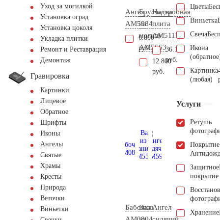
Уход за могилкой
Цветы
Бес
Ангел
Брусчатка
Надгробная
Установка оград
Виньетка
AM5984
на
плита
Установка цоколя
Свеча
Бес
могилу
AM5111
6.800
Укладка плитки
AM5663
руб.
Икона
36.100
Ремонт и Реставрация
(обратное
руб.
Демонтаж
12.800
Картинка
руб.
Гравировка
(любая)
Картинки
Лицевое
Услуги
Обратное
Ретушь
Шрифты
фотограф
Иконы
Ангелы
Покрытие
Антидож
Святые
Храмы
Защитное
покрытие
Кресты
Природа
Восстано
Веточки
фотограф
Бабочка
Ваза
Ангел
Виньетки
Хранение
AM0804
из
сидячий
Свечки