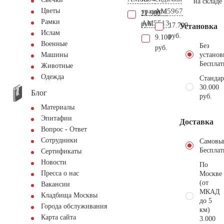
на складе
гранита
AM5967
Цветы
21.900
Рамки
AM5513
руб.
17.700
Установка
Ислам
руб.
9.100
Военные
Без
руб.
установ
Машины
Бесплат
Животные
Одежда
Стандар
30.000
Блог
руб.
Материалы
Эпитафии
Доставка
Вопрос - Ответ
Сотрудники
Самовы
Бесплат
Сертификаты
Новости
По
Пресса о нас
Москве
(от
Вакансии
МКАД
Кладбища Москвы
до 5
Города обслуживания
км)
Карта сайта
3.000