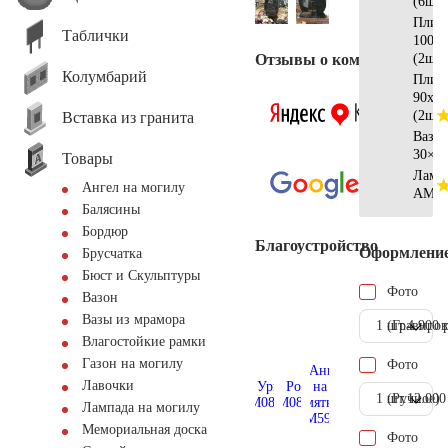
(6шт)
Плит
Таблички
100х2
Отзывы о компании
(2шт)
Колумбарий
Плит
90х20
(2шт)
Вставка из гранита
Ваза
30×1
Товары
Ламп
Ангел на могилу
AM55
Балясины
Бордюр
Благоустройство
Оформлени
Брусчатка
Бюст и Скульптуры
Фото
Вазон
Вазы из мрамора
1 шт.
(Гравиров
4.900 
Влагостойкие рамки
Газон на могилу
Фото
Лавочки
1 шт.
(Ручное)
12.000
Лампада на могилу
Мемориальная доска
Фото