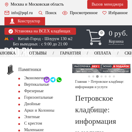
Москва и Московская область
Вызов менеджера
info@pqd.ru
Поиск
Просмотренное
Избранное
Конструктор
Установка на ВСЕХ кладбищах
0 руб.
0
0
Китай-Город - Шоурум 130 м2
Корзина
Без выходных : с 9:00 до 21:00
Выезд менеджера для
АНОВКА
ОТЗЫВЫ
ГАРАНТИЯ
ОПЛАТА
СК
оформления заказа
изготовление
Заказать выезд
памятников
+7 (495) 518-44-23
Памятники
Экономичные
Обратный звонок
Главная
>
Петровское кладбище:
Вертикальные
информация и услуги
Фрезерные
Петровское
Горизонтальные
Двойные
кладбище:
Арки и Колонны
Элитные
информация
С крестом
Маленькие