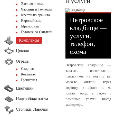
и услуги
Эксклюзивные
Часовни и Голгофы
Кресты из гранита
Петровское
Европейские
кладбище —
Мраморные
Готовые со Скидкой
услуги,
Комплексы
телефон,
схема
Цоколя
Ограды
Петровское кладбище —
Сварная
заказать изготовление
Кованная
памятников на могилу вы
Гранитная
можете онлайн через
корзину, в офисе на м.
Цветники
Китай город, а также с
Надгробная плита
помощью услуги выезд
менеджера.
Столики, Лавочки