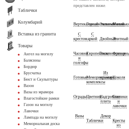
представлен ниже.
Таблички
Колумбарий
Вертикальный
Горизонтальный
Экономичный
Маленьк
Вставка из гранита
С
С
крестом
аркой
Двойный
Элитный
Товары
Часовни
Европейские
Эксклюзивные
Фрезерн
Ангел на могилу
и
Балясины
голгофы
Бордюр
Из
Брусчатка
Готовые
Мемориальные
мрамора
Цоколя
Бюст и Скульптуры
комплексы
Вазон
Вазы из мрамора
Ограды
Цветник
Надгробная
Столики
Влагостойкие рамки
плита
и
Газон на могилу
лавочки
Лавочки
Вазы
Декор
Лампада на могилу
Таблички
Кресты
Мемориальная доска
из