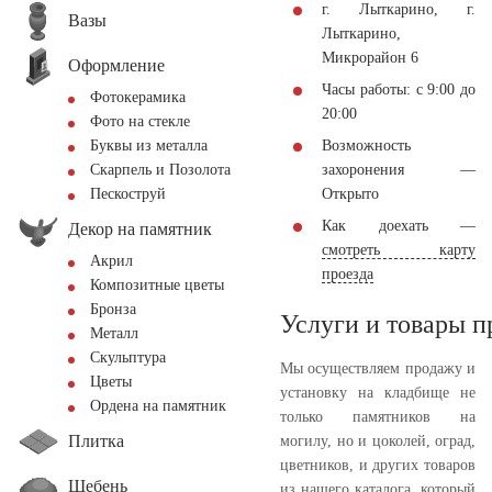
г. Лыткарино, г.
Вазы
Лыткарино,
Микрорайон 6
Оформление
Часы работы: с 9:00 до
Фотокерамика
20:00
Фото на стекле
Возможность
Буквы из металла
захоронения —
Скарпель и Позолота
Открыто
Пескоструй
Как доехать —
Декор на памятник
смотреть карту
Акрил
проезда
Композитные цветы
Бронза
Услуги и товары 
Металл
Скульптура
Мы осуществляем продажу и
Цветы
установку на кладбище не
Ордена на памятник
только памятников на
Плитка
могилу, но и цоколей, оград,
цветников, и других товаров
Щебень
из нашего каталога, который