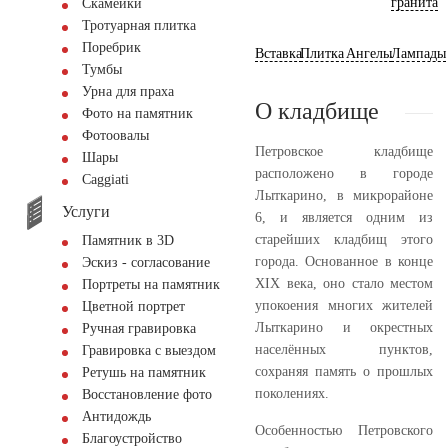
гранита
Скамейки
Тротуарная плитка
Поребрик
Вставка
Плитка
Ангелы
Лампады
Тумбы
Урна для праха
О кладбище
Фото на памятник
Фотоовалы
Петровское кладбище
Шары
расположено в городе
Сaggiati
Лыткарино, в микрорайоне
Услуги
6, и является одним из
старейших кладбищ этого
Памятник в 3D
города. Основанное в конце
Эскиз - согласование
XIX века, оно стало местом
Портреты на памятник
упокоения многих жителей
Цветной портрет
Лыткарино и окрестных
Ручная гравировка
населённых пунктов,
Гравировка с выездом
сохраняя память о прошлых
Ретушь на памятник
поколениях.
Восстановление фото
Антидождь
Особенностью Петровского
Благоустройство