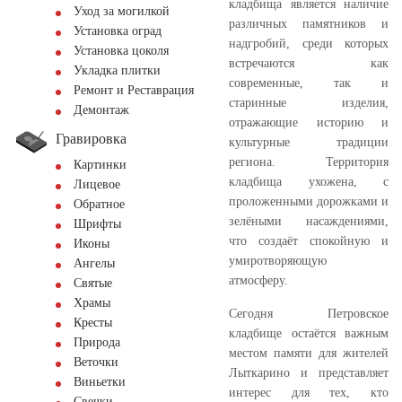
кладбища является наличие
Уход за могилкой
различных памятников и
Установка оград
надгробий, среди которых
Установка цоколя
встречаются как
Укладка плитки
современные, так и
Ремонт и Реставрация
старинные изделия,
Демонтаж
отражающие историю и
Гравировка
культурные традиции
региона. Территория
Картинки
кладбища ухожена, с
Лицевое
проложенными дорожками и
Обратное
зелёными насаждениями,
Шрифты
что создаёт спокойную и
Иконы
умиротворяющую
Ангелы
атмосферу.
Святые
Храмы
Сегодня Петровское
Кресты
кладбище остаётся важным
Природа
местом памяти для жителей
Веточки
Лыткарино и представляет
Виньетки
интерес для тех, кто
Свечки