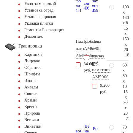
Уход за могилкой
100
Установка оград
x
Установка цоколя
140
x 8
Укладка плитки
15
Ремонт и Реставрация
x
Демонтаж
150
Надгробная
Рамка
Дева
x
Гравировка
плита
AM0908
в
20
Картинки
181.
AM5155
слезах
23.000
Лицевое
на
руб.
34.600
60
Обратное
памятник
руб.
x
Шрифты
80
AM5966
Иконы
x
9.200
10
Ангелы
руб.
15
Святые
x
Храмы
90
Кресты
x
20
Природа
71.
Веточки
Виньетки
70
x
Свечки