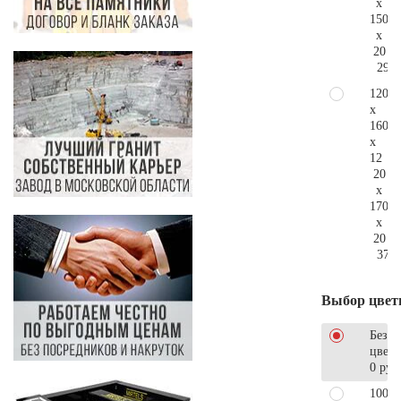
x
150
x
20
293.
120
x
160
x
12
20
x
170
x
20
376.
Выбор цвет
Без
цветн
0 руб
100