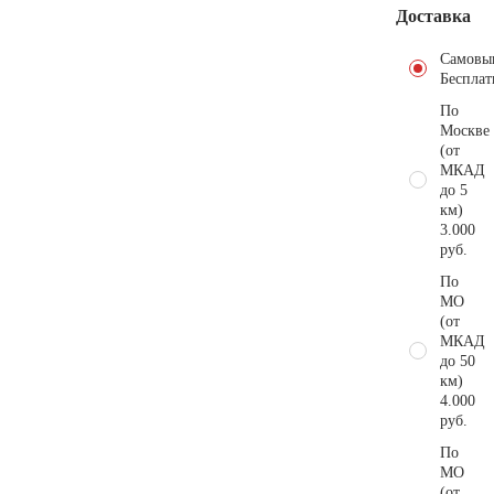
Доставка
Самовы
Бесплат
По
Москве
(от
МКАД
до 5
км)
3.000
руб.
По
МО
(от
МКАД
до 50
км)
4.000
руб.
По
МО
(от