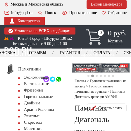
Москва и Московская область
Вызов менеджера
info@pqd.ru
Поиск
Просмотренное
Избранное
Конструктор
Установка на ВСЕХ кладбищах
0 руб.
0
0
Китай-Город - Шоурум 130 м2
Корзина
Без выходных : с 9:00 до 21:00
Выезд менеджера для
АНОВКА
ОТЗЫВЫ
ГАРАНТИЯ
ОПЛАТА
СК
оформления заказа
изготовление
Заказать выезд
памятников
+7 (495) 518-44-23
Памятники
Экономичные
Обратный звонок
Главная
>
Гранитные памятники на
Вертикальные
могилу
>
Горизонтальные
Фрезерные
памятники из гранита
>
Памятник
Горизонтальные
Диагональ трапеции AM2041
Двойные
Памятник
Создать эскиз
Арки и Колонны
Элитные
Диагональ
С крестом
трапеции
Маленькие