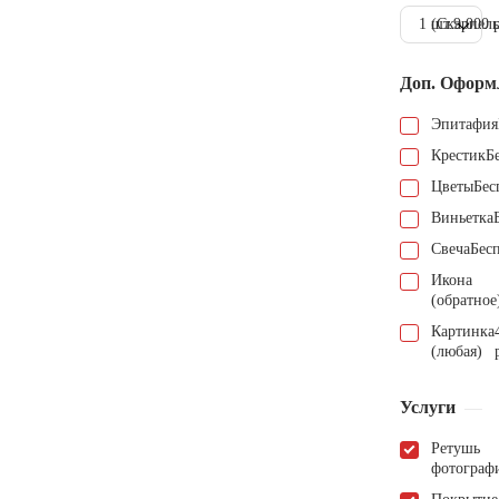
1 шт.
(Скарпель
9.000 
Доп. Оформ
Эпитафия
Крестик
Б
Цветы
Бес
Виньетка
Свеча
Бес
Икона
(обратное
Картинка
(любая)
Услуги
Ретушь
фотограф