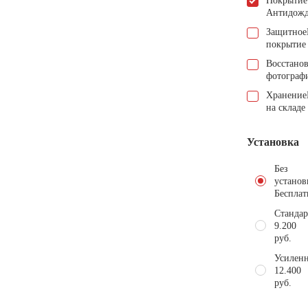
Покрытие
Антидож
Защитное
покрытие
Восстано
фотограф
Хранение
на складе
Установка
Без
установ
Бесплат
Стандар
9.200
руб.
Усиленн
12.400
руб.