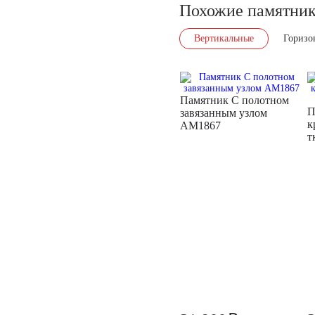
Похожие памятни
Вертикальные
Горизо
Памятник С полотном
П
завязанным узлом
к
AM1867
т