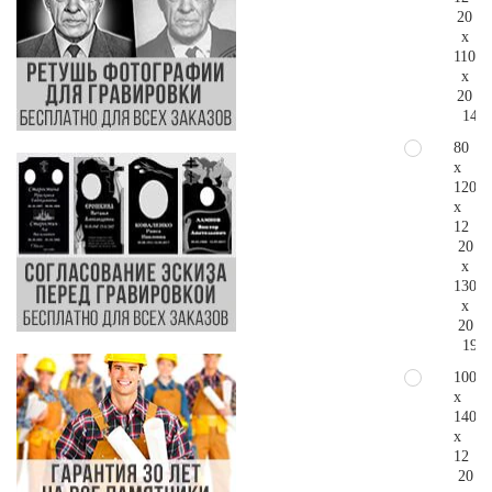
20
x
110
x
20
149.
80
x
120
x
12
20
x
130
x
20
190.
100
x
140
x
12
20