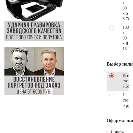
x
90
x 5
8.700
100
x
90
x 8
13.10
Выбор поли
Все
стор
7.550
1
сторо
0 руб
Оформлени
Фото