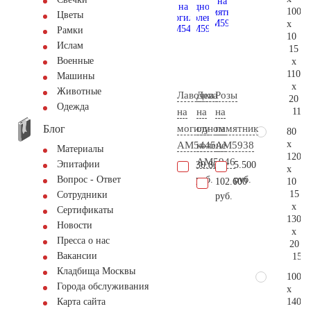
100
Цветы
x
Рамки
10
Ислам
15
Военные
x
110
Машины
x
Животные
Лавочка
Дева
Розы
20
Одежда
115.
на
на
на
Блог
могилу
одном
памятник
80
x
AM5445
колене
AM5938
Материалы
120
AM5946
Эпитафии
30.800
5.500
x
руб.
руб.
Вопрос - Ответ
10
102.600
15
Сотрудники
руб.
x
Сертификаты
130
Новости
x
Пресса о нас
20
Вакансии
155.
Кладбища Москвы
100
Города обслуживания
x
140
Карта сайта