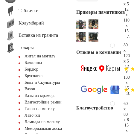
x 5
12
Таблички
Примеры памятников
x
110
Колумбарий
x
15
Вставка из гранита
71.
80
Товары
x
Отзывы о компании
120
Ангел на могилу
x 5
Балясины
12
Бордюр
x
Брусчатка
130
Бюст и Скульптуры
x
15
Вазон
104.
Вазы из мрамора
Влагостойкие рамки
60
Благоустройство
Газон на могилу
x
80
Лавочки
x 8
Лампада на могилу
15
Мемориальная доска
x