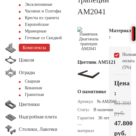
Эксклюзивные
AM2041
Часовни и Голгофы
Кресты из гранита
Европейские
Материал
Мраморные
:
Готовые со Скидкой
Комплексы
Полная
Цоколя
оплата
Цветник АМ5121
(5%)
Ограды
Сварная
Цена
Кованная
О памятнике
:
Гранитная
Артикул
№ AM2041
50.300
Цветники
Статус
В наличии
руб.
Надгробная плита
Гарантия
30 лет
47.800
—
Столики, Лавочки
материал
руб.