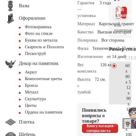
Гарантия
3 года
Вазы
—
В 1
В
клик
корзин
установка
Оформление
Материал
Карельский гранит
или
Фотокерамика
наличные.
Качество
Высшая категория
Фото на стекле
Полировка
Все стороны
Буквы из металла
Скарпель и Позолота
Фаска
Техническая (1-10 мм.)
Размер сте
Пескоструй
Изготовление
от 14 дней
СТЕ
Декор на памятник
Вес
126 кг.
60
x
комплекта
Акрил
80
Композитные цветы
Высота
72 см.
x 5
Бронза
с
12
тумбой
Металл
x
90
Скульптура
x
Цветы
15
Появились
Ордена на памятник
50.
вопросы о
товаре?
Плитка
70
Консультация
x
специалиста
Щебень
100