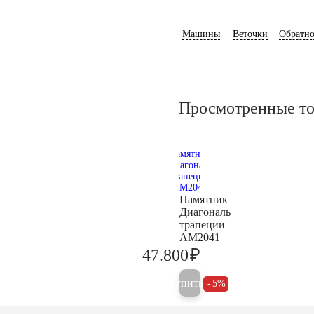
Машины
Веточки
Обратно
Просмотренные т
Памятник
Диагональ
трапеции
AM2041
₽
47.800
50.300
Купить
5%