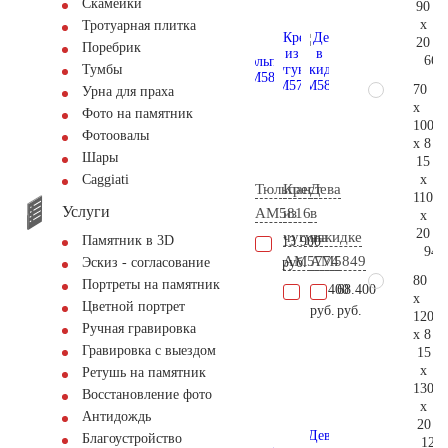
Скамейки
90
x
Тротуарная плитка
20
Поребрик
66.
Тумбы
70
Урна для праха
x
Фото на памятник
100
Фотоовалы
x 8
Шары
15
x
Сaggiati
Тюльпан
Крест
Дева
110
Услуги
AM5816
из
в
x
20
чугуна
накидке
Памятник в 3D
13.900
94.
AM5774
AM5849
руб.
Эскиз - согласование
80
Портреты на памятник
14.400
68.400
x
Цветной портрет
руб.
руб.
120
Ручная гравировка
x 8
Гравировка с выездом
15
x
Ретушь на памятник
130
Восстановление фото
x
Антидождь
20
Благоустройство
124.