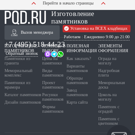
Перейти в начало страницы
Изготовление
памятников
Установка на ВСЕХ кладбищах
Вызов менеджера
Работаем : Ежедневно 9:00 до 21:00
+7 (495) 518-44-23
ИЗГОТОВЛЕНИЕ
ПОМОЩЬ В
ПОЛЕЗНАЯ
ЭЛЕМЕНТЫ
ПАМЯТНИКОВ
ВЫБОРЕ
ИНФОРМАЦИЯ
ОФОРМЛЕНИЯ
Обратный звонок
Памятники из
Цены на
Как заказать?
Ограда на
гранита
памятники
могилу
Варианты
Мемориальный
Виды
памятников
Надгробная
комплекс
памятников
плита
Образцы
Памятники из
Проект
памятников
Мемориальная
мрамора
памятников
доска
Завод
Каталог памятников
Рисунки
памятников
Цоколь на
памятников
могилу
Дизайн памятников
Карта сайта
Формы
Памятник с
памятников
оградой
Памятник с
цветником