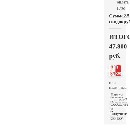
оплата
(5%)
Сумма
2.5
скидок
руб
ИТОГ
47.800
руб.
В 1
В
клик
корзин
или
наличные.
Нашли
дешевле?
Сообщите
и
получите
скидку.