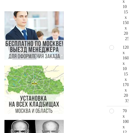
x
10
15
x
150
x
20
256.
120
x
160
x
10
15
x
170
x
20
335.
70
x
100
x
12