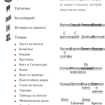
из нашего каталога, который
Таблички
представлен ниже.
Колумбарий
Вертикальный
Горизонтальный
Экономичный
Маленьк
Вставка из гранита
С
С
крестом
аркой
Двойный
Элитный
Товары
Ангел на могилу
Часовни
Европейские
Эксклюзивные
Фрезерн
Балясины
и
Бордюр
голгофы
Брусчатка
Из
Бюст и Скульптуры
Готовые
Мемориальные
мрамора
Цоколя
Вазон
комплексы
Вазы из мрамора
Влагостойкие рамки
Ограды
Цветник
Надгробная
Столики
Газон на могилу
плита
и
Лавочки
лавочки
Лампада на могилу
Вазы
Декор
Мемориальная доска
Таблички
Кресты