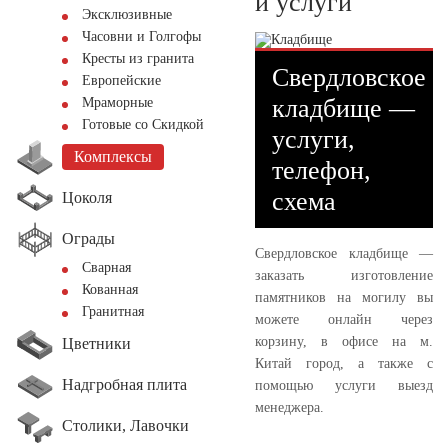
и услуги
Эксклюзивные
Часовни и Голгофы
Кресты из гранита
Свердловское
Европейские
кладбище —
Мраморные
Готовые со Скидкой
услуги,
Комплексы
телефон,
схема
Цоколя
Ограды
Свердловское кладбище —
Сварная
заказать изготовление
Кованная
памятников на могилу вы
Гранитная
можете онлайн через
корзину, в офисе на м.
Цветники
Китай город, а также с
Надгробная плита
помощью услуги выезд
менеджера.
Столики, Лавочки