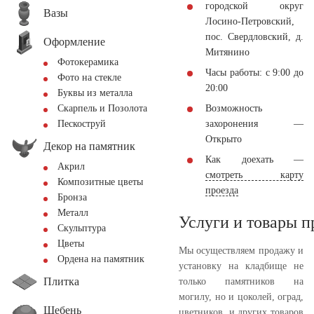
городской округ
Вазы
Лосино-Петровский,
пос. Свердловский, д.
Оформление
Митянино
Фотокерамика
Часы работы: с 9:00 до
Фото на стекле
20:00
Буквы из металла
Возможность
Скарпель и Позолота
захоронения —
Пескоструй
Открыто
Декор на памятник
Как доехать —
Акрил
смотреть карту
Композитные цветы
проезда
Бронза
Металл
Услуги и товары 
Скульптура
Цветы
Мы осуществляем продажу и
Ордена на памятник
установку на кладбище не
Плитка
только памятников на
могилу, но и цоколей, оград,
Щебень
цветников, и других товаров