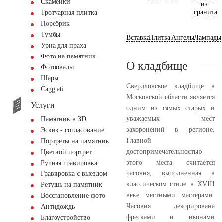
Скамейки
из
гранита
Тротуарная плитка
Поребрик
Тумбы
Вставка
Плитка
Ангелы
Лампады
Урна для праха
Фото на памятник
О кладбище
Фотоовалы
Шары
Свердловское кладбище в
Сaggiati
Московской области является
Услуги
одним из самых старых и
уважаемых мест
Памятник в 3D
захоронений в регионе.
Эскиз - согласование
Главной
Портреты на памятник
достопримечательностью
Цветной портрет
этого места считается
Ручная гравировка
часовня, выполненная в
Гравировка с выездом
классическом стиле в XVIII
Ретушь на памятник
веке местными мастерами.
Восстановление фото
Часовня декорирована
Антидождь
фресками и иконами
Благоустройство