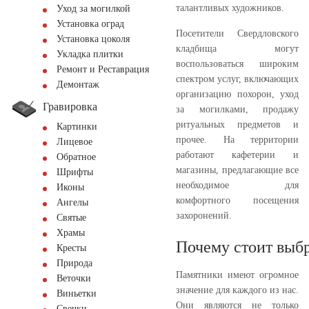
талантливых художников.
Уход за могилкой
Установка оград
Посетители Свердловского
Установка цоколя
кладбища могут
Укладка плитки
воспользоваться широким
Ремонт и Реставрация
спектром услуг, включающих
Демонтаж
организацию похорон, уход
Гравировка
за могилками, продажу
ритуальных предметов и
Картинки
прочее. На территории
Лицевое
работают кафетерии и
Обратное
магазины, предлагающие все
Шрифты
необходимое для
Иконы
комфортного посещения
Ангелы
захоронений.
Святые
Храмы
Почему стоит выбр
Кресты
Природа
Памятники имеют огромное
Веточки
значение для каждого из нас.
Виньетки
Они являются не только
Свечки