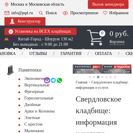
Москва и Московская область
Вызов менеджера
info@pqd.ru
Поиск
Просмотренное
Избранное
Конструктор
Установка на ВСЕХ кладбищах
0 руб.
0
0
Китай-Город - Шоурум 130 м2
Корзина
Без выходных : с 9:00 до 21:00
Выезд менеджера для
АНОВКА
ОТЗЫВЫ
ГАРАНТИЯ
ОПЛАТА
СК
оформления заказа
изготовление
Заказать выезд
памятников
+7 (495) 518-44-23
Памятники
Экономичные
Обратный звонок
Главная
>
Свердловское кладбище:
Вертикальные
информация и услуги
Фрезерные
Свердловское
Горизонтальные
Двойные
кладбище:
Арки и Колонны
Элитные
информация
С крестом
Маленькие