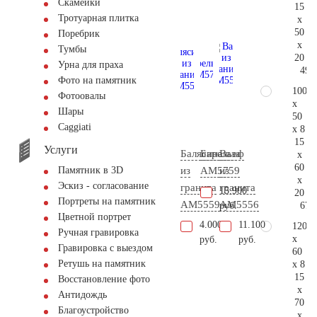
Скамейки
15
Тротуарная плитка
x
50
Поребрик
x
Тумбы
20
Урна для праха
49.
Фото на памятник
100
Фотоовалы
x
Шары
50
Сaggiati
x 8
15
Услуги
Балясина
Барельеф
Ваза
x
60
из
AM5759
из
Памятник в 3D
x
Эскиз - согласование
гранита
гранита
15.900
20
Портреты на памятник
AM5559
AM5556
67.
руб.
Цветной портрет
4.000
11.100
120
Ручная гравировка
x
руб.
руб.
Гравировка с выездом
60
Ретушь на памятник
x 8
15
Восстановление фото
x
Антидождь
70
Благоустройство
x