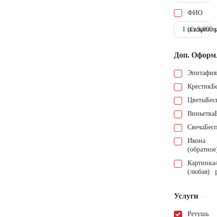
ФИО
1 шт.
(Скарпель
9.000 
Доп. Оформ
Эпитафия
Крестик
Б
Цветы
Бес
Виньетка
Свеча
Бес
Икона
(обратное
Картинка
(любая)
Услуги
Ретушь