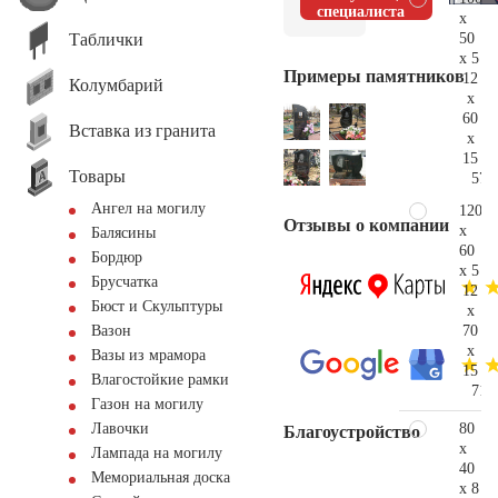
специалиста
x
Таблички
50
x 5
Примеры памятников
12
Колумбарий
x
60
Вставка из гранита
x
15
Товары
57.
Ангел на могилу
120
Отзывы о компании
x
Балясины
60
Бордюр
x 5
Брусчатка
12
Бюст и Скульптуры
x
70
Вазон
x
Вазы из мрамора
15
Влагостойкие рамки
71.
Газон на могилу
80
Лавочки
Благоустройство
x
Лампада на могилу
40
Мемориальная доска
x 8