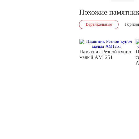
Похожие памятни
Вертикальные
Горизо
Памятник Резной купол
П
малый AM1251
с
A