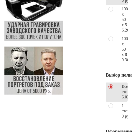
0 руб
100
x
50
x 5
6.200
100
x
50
x 8
9.300
Выбор поли
Все
стор
6.020
1
сторо
0 руб
Оформлени