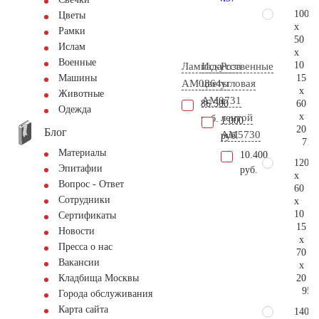
100
Цветы
x
Рамки
50
Ислам
x
Военные
10
Лампада
Искусственные
Роза
15
Машины
AM0864
цветы
угловая
x
Животные
AM0731
с
60
86.500
Одежда
x
лентой
руб.
1.000
20
Блог
AM5730
руб.
71.
Материалы
10.400
120
Эпитафии
руб.
x
Вопрос - Ответ
60
Сотрудники
x
10
Сертификаты
15
Новости
x
Пресса о нас
70
Вакансии
x
20
Кладбища Москвы
95.
Города обслуживания
Карта сайта
140