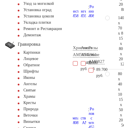
Уход за могилкой
20
88.
Установка оград
Установка цоколя
140
Укладка плитки
x
70
Ремонт и Реставрация
x 8
Демонтаж
15
x
Гравировка
Христос
Ангел
Розы
80
Картинки
x
AM5854
AM5961
синие
Лицевое
20
AM0827
14.400
5.600
128.
Обратное
руб.
руб.
89.700
Шрифты
80
руб.
Иконы
x
Ангелы
40
x
Святые
10
Храмы
15
Кресты
x
Природа
50
x
Веточки
20
Виньетки
56.
Свечки