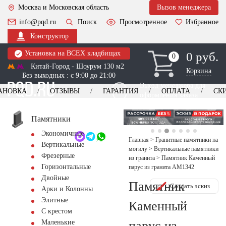
Москва и Московская область
Вызов менеджера
info@pqd.ru
Поиск
Просмотренное
Избранное
Конструктор
Установка на ВСЕХ кладбищах
0 руб.
0
0
Китай-Город - Шоурум 130 м2
Корзина
Без выходных : с 9:00 до 21:00
Выезд менеджера для
АНОВКА
ОТЗЫВЫ
ГАРАНТИЯ
ОПЛАТА
СК
оформления заказа
изготовление
Заказать выезд
памятников
+7 (495) 518-44-23
Памятники
Экономичные
Обратный звонок
Главная
>
Гранитные памятники на
Вертикальные
могилу
>
Вертикальные памятники
Фрезерные
из гранита
>
Памятник Каменный
Горизонтальные
парус из гранита AM1342
Двойные
Памятник
Создать эскиз
Арки и Колонны
Элитные
Каменный
С крестом
парус из
Маленькие