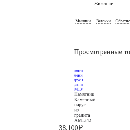
Животные
Машины
Веточки
Обратно
Просмотренные т
Памятник
Каменный
парус
из
гранита
AM1342
₽
38.100
40.100