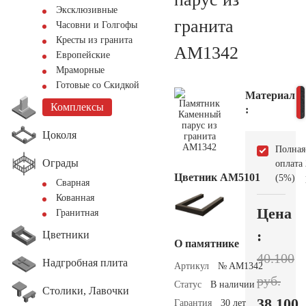
Эксклюзивные
гранита
Часовни и Голгофы
Кресты из гранита
AM1342
Европейские
Мраморные
Готовые со Скидкой
Материал
Комплексы
:
Цоколя
Полная
Ограды
оплата
Цветник АМ5101
(5%)
Сварная
Кованная
Цена
Гранитная
:
Цветники
О памятнике
40.100
Надгробная плита
Артикул
№ AM1342
руб.
Статус
В наличии
Столики, Лавочки
38.100
Гарантия
30 лет