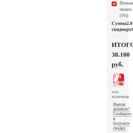
Полная
оплата
(5%)
Сумма
2.0
скидок
руб
ИТОГ
38.100
руб.
В 1
В
клик
корзин
или
наличные.
Нашли
дешевле?
Сообщите
и
получите
скидку.