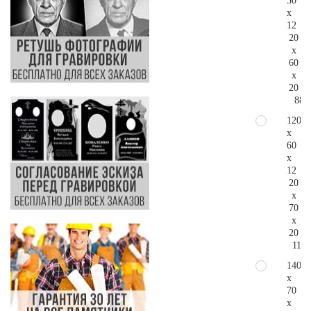
50
x
12
20
x
60
x
20
88.
120
x
60
x
12
20
x
70
x
20
116.
140
x
70
x