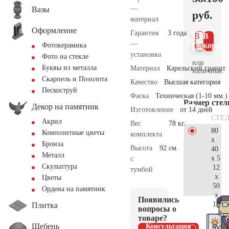
—
Вазы
руб.
материал
Оформление
Гарантия
3 года
В 1
В
—
клик
корзин
Фотокерамика
установка
Фото на стекле
или
Буквы из металла
Материал
Карельский гранит
наличные.
Скарпель и Позолота
Качество
Высшая категория
Пескоструй
Фаска
Техническая (1-10 мм.)
Размер сте
Декор на памятник
Изготовление
от 14 дней
СТЕ
Акрил
Вес
78 кг.
80
Композитные цветы
комплекта
x
Бронза
Высота
92 см.
40
Металл
x 5
с
Скульптура
12
тумбой
x
Цветы
50
Ордена на памятник
x
Появились
15
Плитка
вопросы о
40.
товаре?
Щебень
Консультация
100