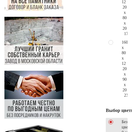
12
20
x
80
x
20
176.
160
x
80
x
12
20
x
90
x
20
231.
Выбор цвет
Без
цветн