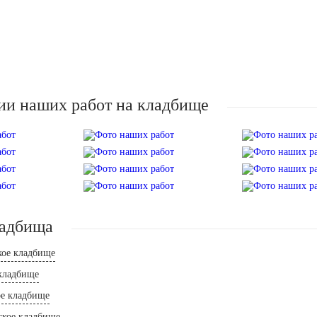
ии наших работ на кладбище
ладбища
кое кладбище
 кладбище
е кладбище
ское кладбище