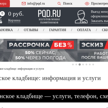
жера
info@pqd.ru
Поиск
Просмотре
Выезд мене
0 руб.
0
0
оформления
изготовление
Корзина
Заказать вы
памятников
АНОВКА
ОТЗЫВЫ
ГАРАНТИЯ
ОПЛАТА
СК
ое кладбище: информация и услуги
кое кладбище: информация и услуги
ское кладбище — услуги, телефон, сх