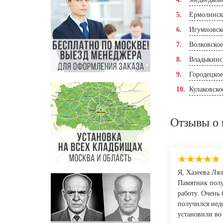
Ермолинск
Игумновск
Волковско
Владыкинс
Городецко
Кулаковско
Отзывы о 
Я, Хазеева Лял
Памятник полу
работу. Очень
получился недо
установили во