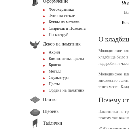
Оформление
Огр
Фотокерамика
Ва
Фото на стекле
Буквы из металла
Вст
Скарпель и Позолота
Пескоструй
О кладби
Декор на памятник
Молодинское кл
Акрил
кладбище было в
Композитные цветы
надгробия и часо
Бронза
Металл
Молодинское кл
Скульптура
множество зелен
Цветы
этого места. Кла
Ордена на памятник
Почему ст
Плитка
Щебень
Памятники из гр
почему так важн
Таблички
PQD гранитная м