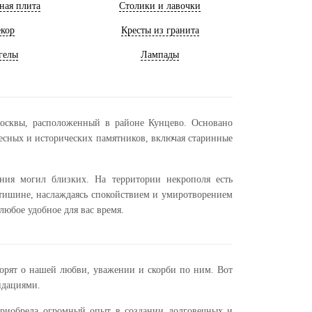
ная плита
Столики и лавочки
кор
Кресты из гранита
гелы
Лампады
сквы, расположенный в районе Кунцево. Основано
ресных и исторических памятников, включая старинные
ния могил близких. На территории некрополя есть
 тишине, наслаждаясь спокойствием и умиротворением
любое удобное для вас время.
ворят о нашей любви, уважении и скорби по ним. Вот
ндациями.
 приобрела огромный опыт в создании долговечных и