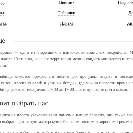
ады
Цветник
Надгроб
зы
Таблички
Де
авка
Плитка
Ан
ще
адбище — один из старейших и наиболее живописных некрополей Мо
 начале 19-го века, и на его территории можно увидеть множество инте
вни.
адбище является прекрасным местом для прогулок, отдыха и посеще
ых зон, красивых аллей и уютных беседок, где можно провести время в
дбище работает ежедневно с 9:00 до 19:00, поэтому посетить его можно в 
оит выбрать нас
анита не просто увековечивают память о наших близких, они также го
о выбрать гранитную мастерскую с большим опытом и хорошими рекоме
астерская работает в этой отрасли уже более 20 лет и за это время