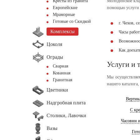
Кресты из гранита
Молодинское кла
Европейские
помощью услуги 
Мраморные
Готовые со Скидкой
г. Чехов, 
Комплексы
Часы работы
Возможнос
Цоколя
Как доеха
Ограды
Услуги и 
Сварная
Кованная
Мы осуществляем
Гранитная
нашего каталога,
Цветники
Вертик
Надгробная плита
С кр
Столики, Лавочки
Часовни 
Вазы
Гот