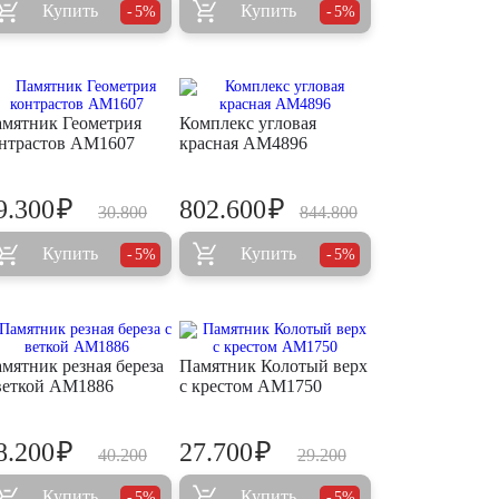
Купить
Купить
5%
5%
мятник Геометрия
Комплекс угловая
нтрастов AM1607
красная AM4896
₽
₽
9.300
802.600
30.800
844.800
Купить
Купить
5%
5%
мятник резная береза
Памятник Колотый верх
веткой AM1886
с крестом AM1750
₽
₽
8.200
27.700
40.200
29.200
Купить
Купить
5%
5%