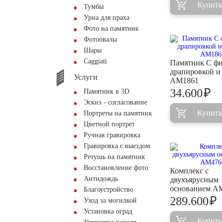
Купить
Тумбы
Урна для праха
Фото на памятник
Фотоовалы
Шары
Сaggiati
Памятник С ф
драпировкой и
Услуги
AM1861
₽
34.600
Памятник в 3D
Эскиз - согласование
Купить
Портреты на памятник
Цветной портрет
Ручная гравировка
Гравировка с выездом
Ретушь на памятник
Восстановление фото
Комплекс с
Антидождь
двухъярусным
основанием A
Благоустройство
₽
289.600
Уход за могилкой
Установка оград
Купить