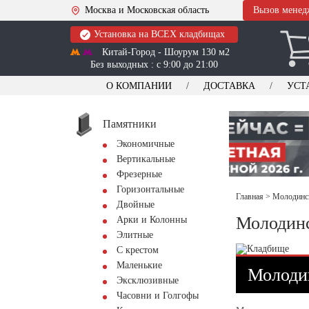
Москва и Московская область
Вызов менед
Установка на ВСЕХ кладбищах
Китай-Город - Шоурум 130 м2
Без выходных : с 9:00 до 21:00
О КОМПАНИИ
ДОСТАВКА
УСТ
Памятники
Экономичные
Вертикальные
Фрезерные
Горизонтальные
Главная
>
Молодинск
Двойные
Молодинс
Арки и Колонны
Элитные
С крестом
Маленькие
Молодин
Эксклюзивные
Часовни и Голгофы