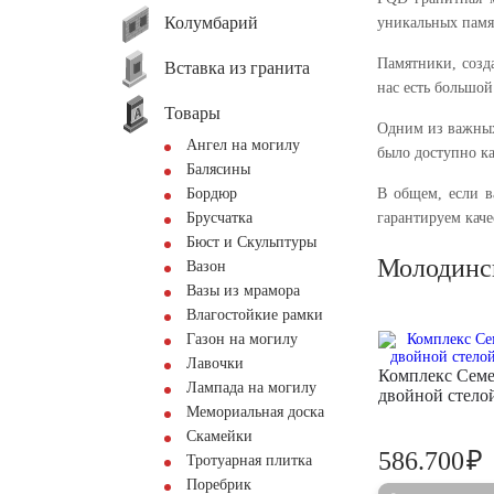
Колумбарий
уникальных памя
Памятники, созд
Вставка из гранита
нас есть большой
Товары
Одним из важных
Ангел на могилу
было доступно к
Балясины
Бордюр
В общем, если в
Брусчатка
гарантируем кач
Бюст и Скульптуры
Молодинс
Вазон
Вазы из мрамора
Влагостойкие рамки
Газон на могилу
Лавочки
Комплекс Сем
Лампада на могилу
двойной стел
Мемориальная доска
Скамейки
₽
586.700
Тротуарная плитка
Поребрик