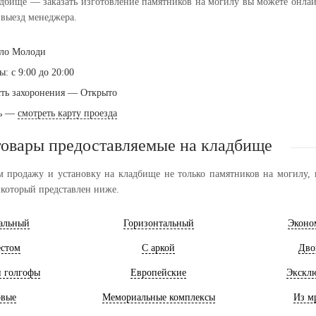
дбище — заказать изготовление памятников на могилу вы можете онлайн 
выезд менеджера.
село Молоди
: с 9:00 до 20:00
ть захоронения — Открыто
ть —
смотреть карту проезда
товары предоставляемые на кладбище
 продажу и установку на кладбище не только памятников на могилу, н
 который представлен ниже.
альный
Горизонтальный
Эконо
естом
С аркой
Дво
и голгофы
Европейские
Экскл
овые
Мемориальные комплексы
Из м