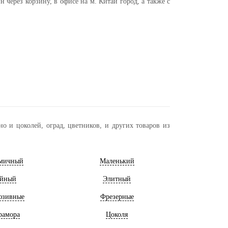
через корзину, в офисе на м. Китай город, а также с
о и цоколей, оград, цветников, и других товаров из
мичный
Маленький
йный
Элитный
юзивные
Фрезерные
рамора
Цоколя