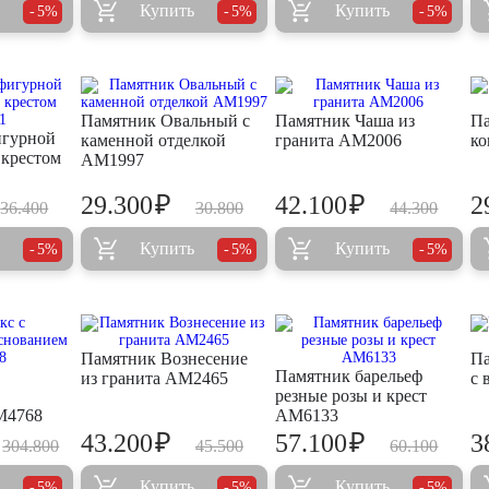
Купить
Купить
5%
5%
5%
Памятник Овальный с
Памятник Чаша из
Па
игурной
каменной отделкой
гранита AM2006
ко
 крестом
AM1997
₽
₽
29.300
42.100
2
36.400
30.800
44.300
Купить
Купить
5%
5%
5%
Памятник Вознесение
Па
Памятник барельеф
из гранита AM2465
с 
резные розы и крест
M4768
AM6133
₽
₽
43.200
57.100
3
304.800
45.500
60.100
Купить
Купить
5%
5%
5%