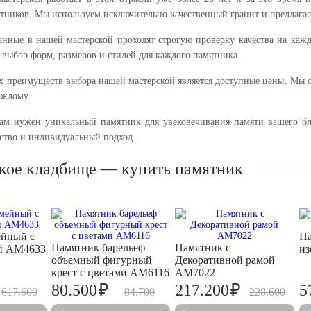
тников. Мы используем исключительно качественный гранит и предлага
анные в нашей мастерской проходят строгую проверку качества на кажд
 выбор форм, размеров и стилей для каждого памятника.
 преимуществ выбора нашей мастерской является доступные цены. Мы ст
аждому.
ам нужен уникальный памятник для увековечивания памяти вашего бл
ество и индивидуальный подход.
кое кладбище — купить памятник
ейный с
Па
Памятник барельеф
Памятник с
ой AM4633
из
объемный фигурный
Декоративной рамой
крест с цветами AM6116
AM7022
₽
₽
80.500
217.200
5
617.600
84.700
228.600