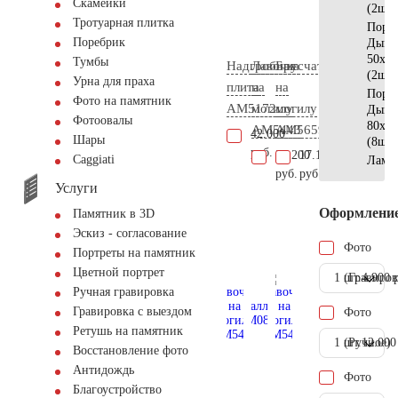
Скамейки
(2шт)
Тротуарная плитка
Поре
Поребрик
Дым
50x10
Тумбы
Надгробная
Лавочка
Брусчатка
(2шт)
Урна для праха
плита
на
на
Поре
Фото на памятник
AM5172
могилу
могилу
Дым
Фотоовалы
80x10
AM5443
AM5659
42.000
Шары
(8шт)
руб.
24.200
17.100
Сaggiati
Ламп
руб.
руб.
Услуги
Оформлени
Памятник в 3D
Эскиз - согласование
Фото
Портреты на памятник
Цветной портрет
1 шт.
(Гравиров
4.900 
Ручная гравировка
Гравировка с выездом
Фото
Ретушь на памятник
1 шт.
(Ручное)
12.000
Восстановление фото
Антидождь
Фото
Благоустройство