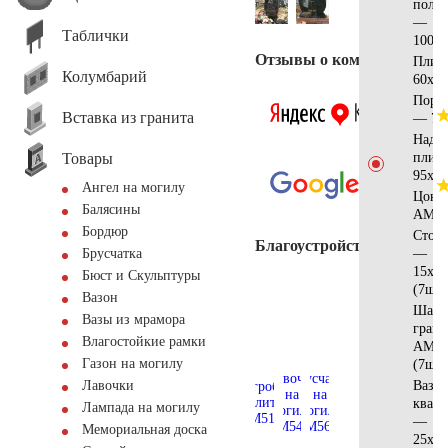
полу
—
Таблички
100x6
Отзывы о компании
Плит
Колумбарий
60х30
Поре
Вставка из гранита
— 70
Надгр
Товары
плит
95x55
Ангел на могилу
Цоко
Балясины
AM56
Бордюр
Стол
Благоустройство
—
Брусчатка
15x15
Бюст и Скульптуры
(7шт)
Вазон
Шар 
Вазы из мрамора
грани
Влагостойкие рамки
AM55
Газон на могилу
(7шт)
Ваза
Лавочки
квадр
Лампада на могилу
—
Мемориальная доска
25x25