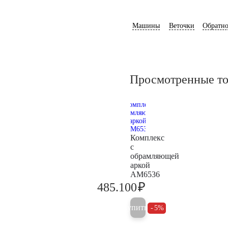
Машины
Веточки
Обратно
Просмотренные т
Комплекс
с
обрамляющей
аркой
AM6536
₽
485.100
510.600
Купить
5%