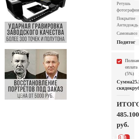
Ретушь
фотографи
Покрытие
Антидождь
Самовывоз
Подитог
Полная
оплата
(5%)
Сумма
25.
скидок
руб
ИТОГ
485.100
руб.
В 1
В