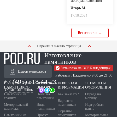
месторасположения
Игорь М.
17.10.2024
Все отзывы →
Перейти в начало страницы
Изготовление
памятников
Установка на ВСЕХ кладбищах
Вызов менеджера
Работаем : Ежедневно 9:00 до 21:00
+7 (495) 518-44-23
ИЗГОТОВЛЕНИЕ
ПОМОЩЬ В
ПОЛЕЗНАЯ
ЭЛЕМЕНТЫ
ПАМЯТНИКОВ
ВЫБОРЕ
ИНФОРМАЦИЯ
ОФОРМЛЕНИЯ
Обратный звонок
Памятники из
Цены на
Как заказать?
Ограда на
гранита
памятники
могилу
Варианты
Мемориальный
Виды
памятников
Надгробная
комплекс
памятников
плита
Образцы
Памятники из
Проект
памятников
Мемориальная