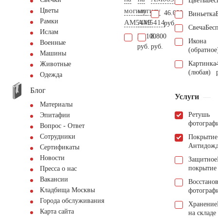
Цветы
Бес
могилу
могилу
Цветы
46.000
Виньетка
Рамки
AM5449
AM5414
руб.
Свеча
Бес
Ислам
21.100
8.800
Икона
Военные
руб.
руб.
(обратное
Машины
Картинка
Животные
(любая)
Одежда
Блог
Услуги
Материалы
Ретушь
Эпитафии
фотограф
Вопрос - Ответ
Сотрудники
Покрытие
Антидож
Сертификаты
Новости
Защитное
покрытие
Пресса о нас
Вакансии
Восстано
Кладбища Москвы
фотограф
Города обслуживания
Хранение
Карта сайта
на складе