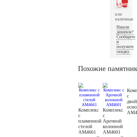
клик
корзин
или
наличные.
Нашли
дешевле?
Сообщите
и
получите
скидку.
Похожие памятни
Ком
с
дво
осн
Комплекс
Комплекс
AM4
с
с
пламенной
Арочной
стелой
колонной
AM4661
AM4601