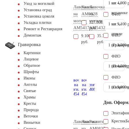
1 шт.
на
4.900 
Уход за могилкой
Лавочка
Каллы
Лавочка
Установка оград
керамике
на
AM0828
на
Фото
Установка цоколя
могилу
могилу
127.800
Укладка плитки
1 шт.
на
9.100 
AM5417
AM5432
руб.
Ремонт и Реставрация
стекле
ФИО
Демонтаж
9.100
35.300
руб.
руб.
Гравировка
1 шт.
(Гравиров
3.500 
Картинки
ФИО
Лицевое
Обратное
1 шт.
(Пескостр
4.500 
Шрифты
ФИО
Иконы
Ангелы
1 шт.
(Скарпель
9.000 
Святые
Храмы
Доп. Оформ
Кресты
Природа
Эпитафия
Веточки
Крестик
Б
Лавочка
Лавочка
Распятие
Виньетки
на
на
AM0837
Свечки