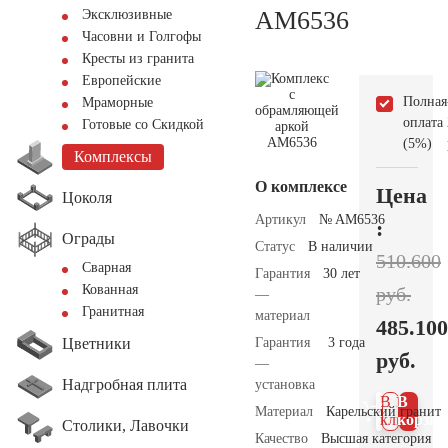
AM6536
Эксклюзивные
Часовни и Голгофы
Кресты из гранита
Европейские
Полная
Мраморные
оплата
Готовые со Скидкой
(5%)
Комплексы
О комплексе
Цена
Цоколя
Артикул
№ AM6536
:
Ограды
Статус
В наличии
510.600
Сварная
Гарантия
30 лет
Кованная
руб.
—
Гранитная
материал
485.100
Цветники
Гарантия
3 года
руб.
—
Надгробная плита
установка
В 1
В
Материал
Карельский гранит
клик
корзин
Столики, Лавочки
Качество
Высшая категория