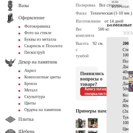
или
Вазы
Полировка
Все стороны
наличные.
Фаска
Техническая (1-10 мм.)
Оформление
Изготовление
от 14 дней
Возможные
Фотокерамика
Вес
500 кг.
Фото на стекле
ЭЛЕ
комплекта
Буквы из металла
Высота
92 см.
200х2
Скарпель и Позолота
с
Стел
Пескоструй
100x5
тумбой
Полу
Декор на памятник
Дым
Акрил
40х4
Появились
Композитные цветы
Полу
вопросы о
Дым
Бронза
товаре?
Консультация
50х4
Металл
специалиста
Коло
Скульптура
Дым
Цветы
80х10
Ордена на памятник
Примеры памятников
(2шт)
Тумб
Плитка
100x1
Цветн
Щебень