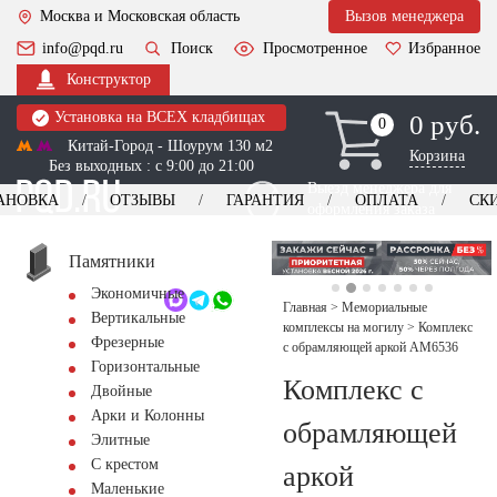
Москва и Московская область
Вызов менеджера
info@pqd.ru
Поиск
Просмотренное
Избранное
Конструктор
Установка на ВСЕХ кладбищах
0 руб.
0
0
Китай-Город - Шоурум 130 м2
Корзина
Без выходных : с 9:00 до 21:00
Выезд менеджера для
АНОВКА
ОТЗЫВЫ
ГАРАНТИЯ
ОПЛАТА
СК
оформления заказа
изготовление
Заказать выезд
памятников
+7 (495) 518-44-23
Памятники
Экономичные
Обратный звонок
Главная
>
Мемориальные
Вертикальные
комплексы на могилу
>
Комплекс
Фрезерные
с обрамляющей аркой AM6536
Горизонтальные
Комплекс с
Двойные
Арки и Колонны
обрамляющей
Элитные
С крестом
аркой
Маленькие