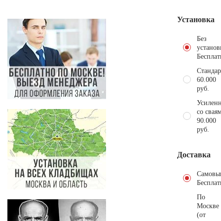
Установка
Без
установ
Бесплат
Стандар
60.000
руб.
Усиленн
со свая
90.000
руб.
Доставка
Самовы
Бесплат
По
Москве
(от