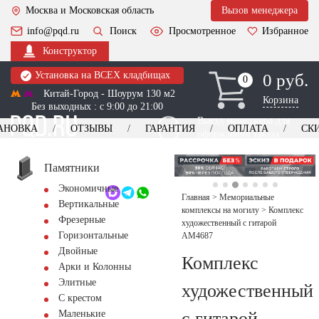
Москва и Московская область
Вызов менеджера
info@pqd.ru
Поиск
Просмотренное
Избранное
Конструктор
Установка на ВСЕХ кладбищах
0 руб.
0
0
Китай-Город - Шоурум 130 м2
Корзина
Без выходных : с 9:00 до 21:00
Выезд менеджера для
АНОВКА
ОТЗЫВЫ
ГАРАНТИЯ
ОПЛАТА
СК
оформления заказа
изготовление
Заказать выезд
памятников
+7 (495) 518-44-23
Памятники
Экономичные
Обратный звонок
Главная
>
Мемориальные
Вертикальные
комплексы на могилу
>
Комплекс
Фрезерные
художественный с гитарой
Горизонтальные
AM4687
Двойные
Комплекс
Арки и Колонны
Элитные
художественный
С крестом
с гитарой
Маленькие