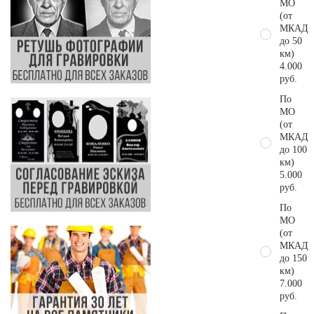
МО
(от
МКАД
до 50
км)
4.000
руб.
По
МО
(от
МКАД
до 100
км)
5.000
руб.
По
МО
(от
МКАД
до 150
км)
7.000
руб.