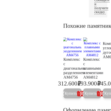
Сообщите
и
получите
скидку.
Похожие памятни
Ком
угло
дуго
AM6
Комплекс
Комплекс
с
с
диагональны
плавными
разделением
элементами
AM4756
AM4812
₽
₽
312.600
293.900
345.
329.000
309.4
Купить
Купить
Куп
5%
5%
Оформление памя