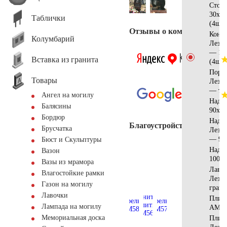
Стол
30х15
Таблички
(4шт)
Отзывы о компании
Кону
Колумбарий
Лезн
— 15
Вставка из гранита
(4шт)
Поре
Товары
Лезни
— то
Ангел на могилу
Надг
Балясины
90х70
Бордюр
Надгр
Благоустройство
Брусчатка
Лезн
— 90
Бюст и Скульптуры
Надг
Вазон
100х3
Вазы из мрамора
Лавка
Влагостойкие рамки
Лезни
Газон на могилу
грани
Лавочки
Плитк
Лампада на могилу
АМ56
Мемориальная доска
Плит