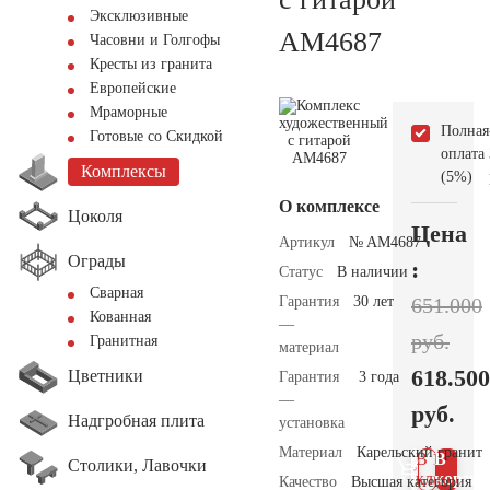
Эксклюзивные
AM4687
Часовни и Голгофы
Кресты из гранита
Европейские
Мраморные
Полная
Готовые со Скидкой
оплата
Комплексы
(5%)
О комплексе
Цоколя
Цена
Артикул
№ AM4687
Ограды
:
Статус
В наличии
Сварная
Гарантия
30 лет
651.000
Кованная
—
руб.
Гранитная
материал
618.500
Цветники
Гарантия
3 года
—
руб.
Надгробная плита
установка
Материал
Карельский гранит
В 1
В
Столики, Лавочки
клик
корзин
Качество
Высшая категория