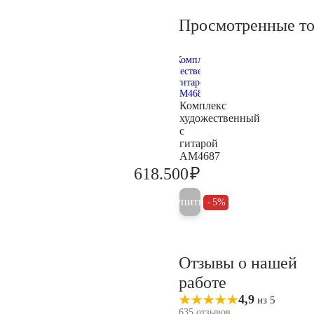
Просмотренные т
Комплекс
художественный
с
гитарой
AM4687
₽
618.500
651.000
Купить
5%
Отзывы о нашей
работе
4,9
из 5
635 отзывов