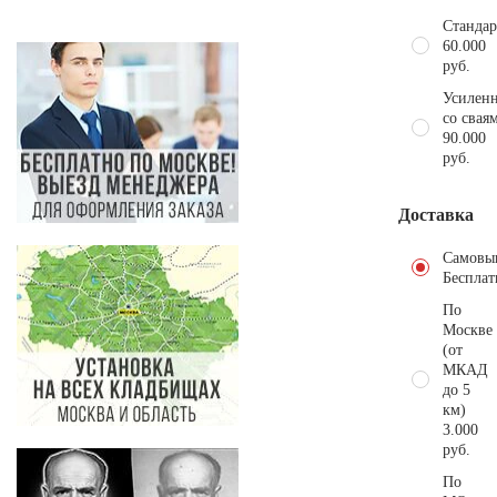
Стандар
60.000
руб.
Усиленн
со свая
90.000
руб.
Доставка
Самовы
Бесплат
По
Москве
(от
МКАД
до 5
км)
3.000
руб.
По