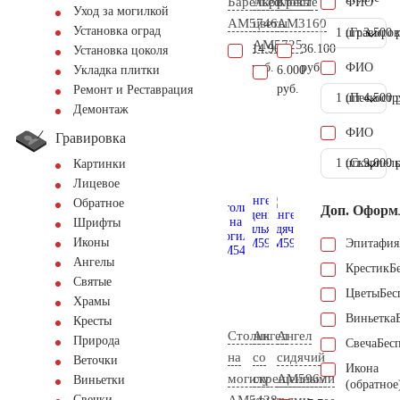
Барельеф
Акриловые
Крест
ФИО
Уход за могилкой
AM5746
цветы
AM3160
Установка оград
1 шт.
(Гравиров
3.500 
AM5725
14.900
36.100
Установка цоколя
руб.
руб.
ФИО
6.000
Укладка плитки
руб.
Ремонт и Реставрация
1 шт.
(Пескостр
4.500 
Демонтаж
ФИО
Гравировка
1 шт.
(Скарпель
9.000 
Картинки
Лицевое
Обратное
Доп. Оформ
Шрифты
Иконы
Эпитафия
Ангелы
Крестик
Б
Святые
Цветы
Бес
Храмы
Виньетка
Кресты
Столик
Ангел
Ангел
Природа
Свеча
Бес
на
со
сидячий
Веточки
Икона
могилу
скрещенными
AM5967
Виньетки
(обратное
AM5428
крыльями
Свечки