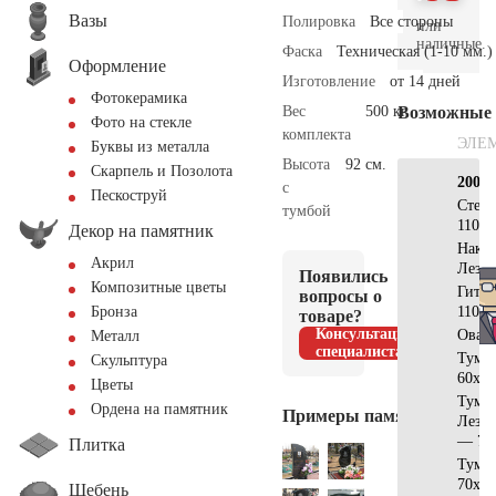
Вазы
Полировка
Все стороны
или
наличные.
Фаска
Техническая (1-10 мм.)
Оформление
Изготовление
от 14 дней
Фотокерамика
Вес
500 кг.
Возможные
Фото на стекле
комплекта
ЭЛЕ
Буквы из металла
Высота
92 см.
Скарпель и Позолота
200х2
с
Пескоструй
Стел
тумбой
110х6
Декор на памятник
Накла
Акрил
Лезн
Появились
Композитные цветы
Гита
вопросы о
110х4
Бронза
товаре?
Консультация
Овал 
Металл
специалиста
Тумб
Скульптура
60х25
Цветы
Тумб
Ордена на памятник
Примеры памятников
Лезн
— 70
Плитка
Тумб
70х30
Щебень