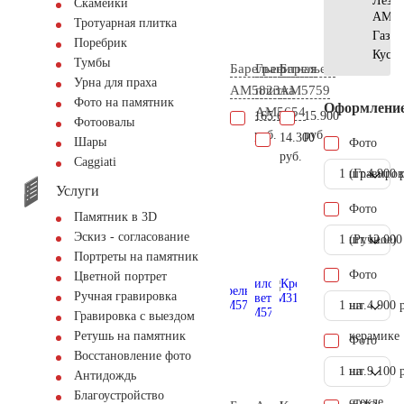
Лезн
Скамейки
АМ56
Тротуарная плитка
Газон
Поребрик
Куст
Тумбы
Барельеф
Гранитная
Барельеф
Урна для праха
AM5823
плитка
AM5759
Фото на памятник
Оформлени
AM5654
165.600
15.900
Фотоовалы
руб.
руб.
14.300
Шары
Фото
руб.
Сaggiati
1 шт.
(Гравиров
4.900 
Услуги
Фото
Памятник в 3D
Эскиз - согласование
1 шт.
(Ручное)
12.000
Портреты на памятник
Фото
Цветной портрет
Ручная гравировка
1 шт.
на
4.900 
Гравировка с выездом
керамике
Ретушь на памятник
Фото
Восстановление фото
1 шт.
на
9.100 
Антидождь
Благоустройство
стекле