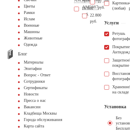
17.700
Картинка
Цветы
AM5987
руб.
16.000
(любая)
Рамки
руб.
22.800
Ислам
руб.
Услуги
Военные
Машины
Ретушь
Животные
фотограф
Одежда
Покрытие
Антидож
Блог
Защитное
Материалы
покрытие
Эпитафии
Восстано
Вопрос - Ответ
фотограф
Сотрудники
Хранение
Сертификаты
на складе
Новости
Пресса о нас
Установка
Вакансии
Кладбища Москвы
Без
Города обслуживания
установ
Карта сайта
Бесплат