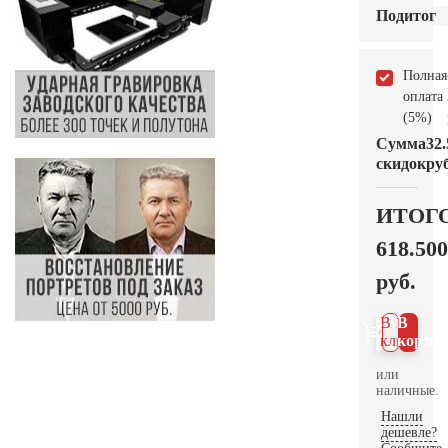
Подитог
Полная
оплата
(5%)
Сумма
32.
скидок
руб
ИТОГ
618.500
руб.
В 1
В
клик
корзин
или
наличные.
Нашли
дешевле?