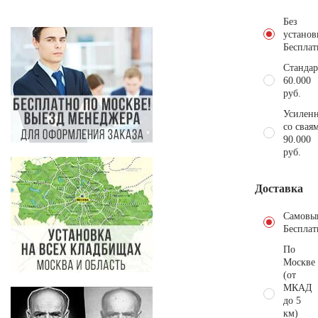
Без
установ
Бесплат
Стандар
60.000
руб.
Усиленн
со свая
90.000
руб.
Доставка
Самовы
Бесплат
По
Москве
(от
МКАД
до 5
км)