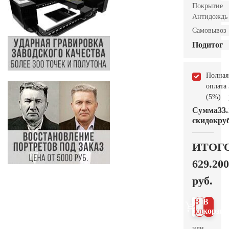
Покрытие
Антидождь
Самовывоз
Подитог
Полная
оплата
(5%)
Сумма
33.
скидок
руб
ИТОГ
629.200
руб.
В 1
В
клик
корзин
или