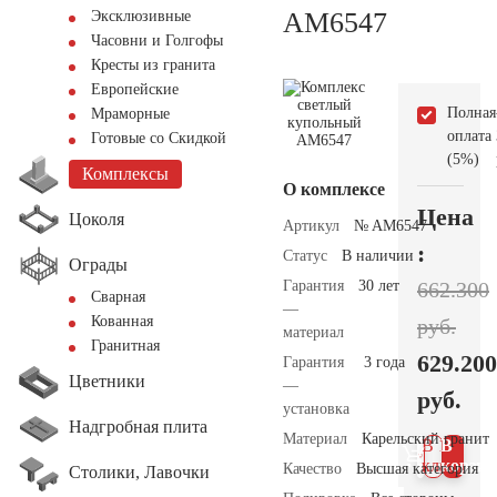
AM6547
Эксклюзивные
Часовни и Голгофы
Кресты из гранита
Европейские
Полная
Мраморные
оплата
Готовые со Скидкой
(5%)
Комплексы
О комплексе
Цена
Цоколя
Артикул
№ AM6547
:
Статус
В наличии
Ограды
Гарантия
30 лет
662.300
Сварная
—
Кованная
руб.
материал
Гранитная
629.200
Гарантия
3 года
Цветники
—
руб.
установка
Надгробная плита
Материал
Карельский гранит
В 1
В
клик
корзин
Качество
Высшая категория
Столики, Лавочки