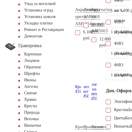
Фото
Уход за могилкой
Акриловые
Лампада
Брусчатка
Установка оград
1 шт.
на
9.100 
цветы
AM0868
на
Установка цоколя
стекле
ФИО
Укладка плитки
AM5724
могилу
60.800
Ремонт и Реставрация
AM5663
руб.
6.100
1 шт.
(Гравиров
3.500 
Демонтаж
руб.
12.800
ФИО
Гравировка
руб.
1 шт.
(Пескостр
4.500 
Картинки
Лицевое
ФИО
Обратное
Шрифты
1 шт.
(Скарпель
9.000 
Иконы
Ангелы
Доп. Оформ
Святые
Храмы
Эпитафия
Кресты
Крестик
Б
Природа
Цветы
Бес
Веточки
Виньетки
Виньетка
Крест
Гранитная
Распятие
Свечки