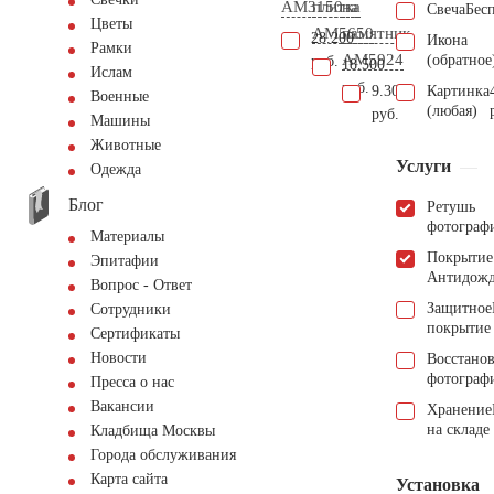
AM3150
плитка
на
Свеча
Бес
Цветы
AM5650
памятник
28.200
Икона
Рамки
AM5924
(обратное
руб.
18.500
Ислам
руб.
9.300
Картинка
Военные
(любая)
руб.
Машины
Животные
Услуги
Одежда
Блог
Ретушь
фотограф
Материалы
Покрытие
Эпитафии
Антидож
Вопрос - Ответ
Защитное
Сотрудники
покрытие
Сертификаты
Новости
Восстано
фотограф
Пресса о нас
Вакансии
Хранение
на складе
Кладбища Москвы
Города обслуживания
Карта сайта
Установка