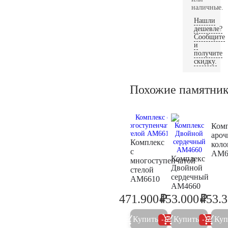
наличные.
Нашли
дешевле?
Сообщите
и
получите
скидку.
Похожие памятни
Ком
ароч
Комплекс
кол
с
AM6
Комплекс
многоступенчатой
Двойной
стелой
сердечный
AM6610
AM4660
₽
₽
471.900
453.000
453.
496.700
476.8
Купить
Купить
Куп
5%
5%