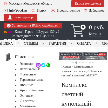
Москва и Московская область
Вызов менеджера
info@pqd.ru
Поиск
Просмотренное
Избранное
Конструктор
Установка на ВСЕХ кладбищах
0 руб.
0
0
Китай-Город - Шоурум 130 м2
Корзина
Без выходных : с 9:00 до 21:00
Выезд менеджера для
АНОВКА
ОТЗЫВЫ
ГАРАНТИЯ
ОПЛАТА
СК
оформления заказа
изготовление
Заказать выезд
памятников
+7 (495) 518-44-23
Памятники
Экономичные
Обратный звонок
Главная
>
Мемориальные
Вертикальные
комплексы на могилу
>
Комплекс
Фрезерные
светлый купольный AM6547
Горизонтальные
Комплекс
Двойные
Арки и Колонны
светлый
Элитные
С крестом
купольный
Маленькие