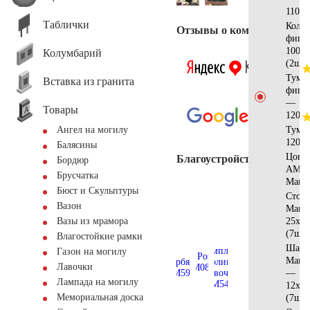
110х3
Таблички
Коло
Отзывы о компании
фигу
100х5
Колумбарий
(2шт)
Тумб
Вставка из гранита
фигу
—
Товары
120х3
Тумб
Ангел на могилу
120х4
Балясины
Цоко
Благоустройство
Бордюр
АМ56
Брусчатка
Манс
Бюст и Скульптуры
Стол
Вазон
Манс
25x12
Вазы из мрамора
(7шт)
Влагостойкие рамки
Шар
Газон на могилу
Манс
Лавочки
—
Лампада на могилу
12х10
Мемориальная доска
(7шт)