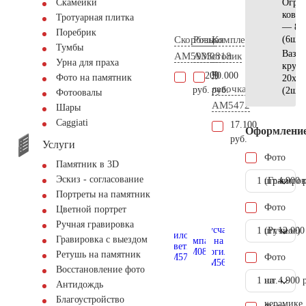
Оград
Скамейки
кован
Тротуарная плитка
— 80
Поребрик
Скорбящая
Розы
Комплект
(6шт)
Тумбы
Ваза
AM5933
AM0818
столик
Урна для праха
кругл
и
16.200
50.000
Фото на памятник
20x20
лавочка
руб.
руб.
(2шт)
Фотоовалы
АМ5472
Шары
Сaggiati
17.100
Оформлени
руб.
Услуги
Фото
Памятник в 3D
Эскиз - согласование
1 шт.
(Гравиров
4.900 
Портреты на памятник
Фото
Цветной портрет
Ручная гравировка
1 шт.
(Ручное)
12.000
Гравировка с выездом
Ретушь на памятник
Фото
Восстановление фото
1 шт.
на
4.900 
Антидождь
Благоустройство
керамике