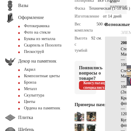
Полировка
Все стороны
или
Вазы
наличные.
Фаска
Техническая (1-10 мм.)
Изготовление
от 14 дней
Оформление
Вес
500 кг.
Возможные
Фотокерамика
комплекта
Фото на стекле
ЭЛЕ
Высота
92 см.
Буквы из металла
200х2
с
Скарпель и Позолота
Стела
тумбой
Пескоструй
Манс
—
Декор на памятник
100х7
Появились
Акрил
Стела
вопросы о
Композитные цветы
Манс
товаре?
—
Бронза
Консультация
100х4
специалиста
Металл
(2шт)
Скульптура
Крыш
Цветы
фигу
Примеры памятников
Ордена на памятник
—
120х4
Плитка
Купо
фигу
Щебень
—