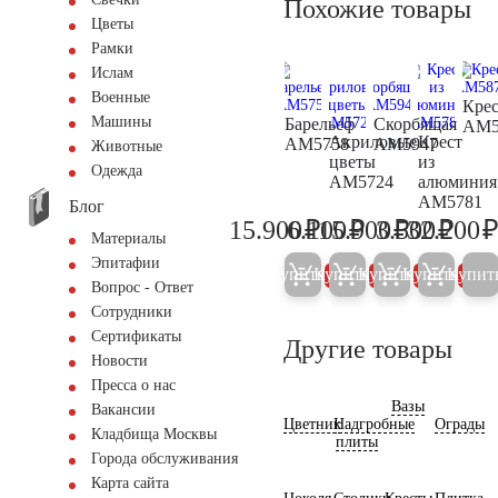
Похожие товары
Цветы
Рамки
Ислам
Военные
Крес
Машины
Барельеф
Скорбящая
AM5
Акриловые
Крест
AM5758
AM5947
Животные
цветы
из
Одежда
AM5724
алюминия
AM5781
Блог
₽
₽
₽
₽
15.900
6.100
15.900
3.500
32.200
16.700
6.400
16.700
3.700
Материалы
Эпитафии
Купить
Купить
Купить
Купить
Купит
5%
5%
5%
5%
Вопрос - Ответ
Сотрудники
Сертификаты
Другие товары
Новости
Пресса о нас
Вазы
Вакансии
Цветник
Надгробные
Ограды
Кладбища Москвы
плиты
Города обслуживания
Карта сайта