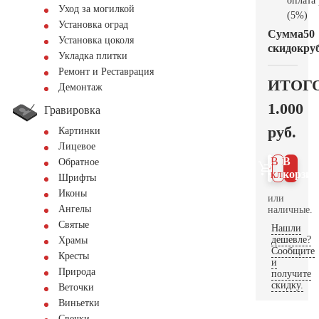
оплата
Уход за могилкой
(5%)
Установка оград
Сумма
50
Установка цоколя
скидок
руб
Укладка плитки
Ремонт и Реставрация
ИТОГ
Демонтаж
1.000
Гравировка
руб.
Картинки
Лицевое
В 1
В
Обратное
клик
корзин
Шрифты
Иконы
или
Ангелы
наличные.
Святые
Нашли
дешевле?
Храмы
Сообщите
Кресты
и
Природа
получите
скидку.
Веточки
Виньетки
Свечки