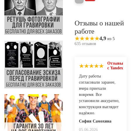
Отзывы о нашей
работе
4,9
из 5
635 отзывов
Отзывы
с Yandex
Дату работы
согласовали заранее,
вчера приехали
вовремя. Все
установили аккуратно,
конструкция выглядит
надёжно.
София Самохина
05.06.2026