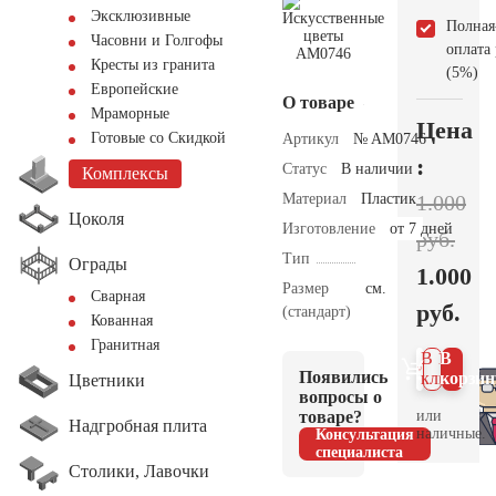
Эксклюзивные
Полная
Часовни и Голгофы
оплата
Кресты из гранита
(5%)
Европейские
О товаре
Мраморные
Цена
Готовые со Скидкой
Артикул
№ AM0746
:
Статус
В наличии
Комплексы
Материал
Пластик
1.000
Цоколя
Изготовление
от 7 дней
руб.
Тип
Ограды
1.000
Размер
см.
Сварная
руб.
(стандарт)
Кованная
Гранитная
В 1
В
Появились
клик
корзин
Цветники
вопросы о
товаре?
или
Надгробная плита
наличные.
Консультация
специалиста
Столики, Лавочки