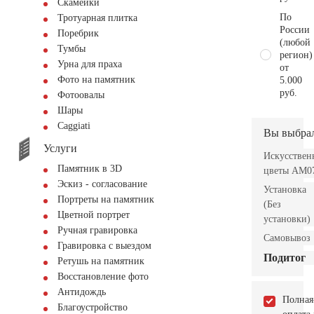
Скамейки
По
Тротуарная плитка
России
Поребрик
(любой
Тумбы
регион)
Урна для праха
от
Фото на памятник
5.000
руб.
Фотоовалы
Шары
Сaggiati
Вы выбра
Услуги
Искусствен
Памятник в 3D
цветы AM0
Эскиз - согласование
Установка
Портреты на памятник
(Без
Цветной портрет
установки)
Ручная гравировка
Самовывоз
Гравировка с выездом
Подитог
Ретушь на памятник
Восстановление фото
Антидождь
Полная
Благоустройство