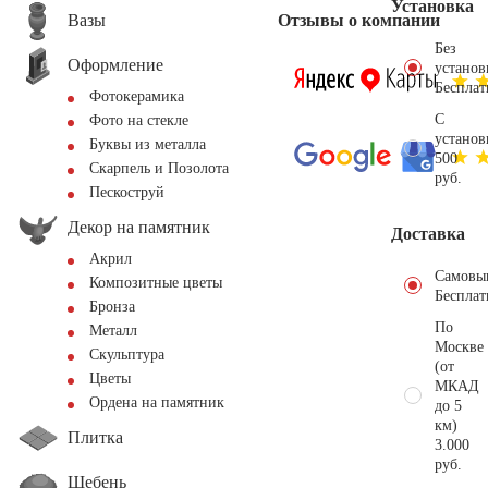
Установка
Вазы
Отзывы о компании
Без
Оформление
установ
Бесплат
Фотокерамика
С
Фото на стекле
установ
Буквы из металла
500
Скарпель и Позолота
руб.
Пескоструй
Декор на памятник
Доставка
Акрил
Самовы
Композитные цветы
Бесплат
Бронза
По
Металл
Москве
Скульптура
(от
Цветы
МКАД
Ордена на памятник
до 5
км)
Плитка
3.000
руб.
Щебень