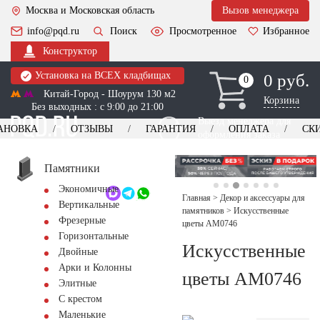
Москва и Московская область
Вызов менеджера
info@pqd.ru
Поиск
Просмотренное
Избранное
Конструктор
Установка на ВСЕХ кладбищах
0 руб.
0
0
Китай-Город - Шоурум 130 м2
Корзина
Без выходных : с 9:00 до 21:00
Выезд менеджера для
АНОВКА
ОТЗЫВЫ
ГАРАНТИЯ
ОПЛАТА
СК
оформления заказа
изготовление
Заказать выезд
памятников
+7 (495) 518-44-23
Памятники
Экономичные
Обратный звонок
Главная
>
Декор и аксессуары для
Вертикальные
памятников
>
Искусственные
Фрезерные
цветы AM0746
Горизонтальные
Искусственные
Двойные
Арки и Колонны
цветы AM0746
Элитные
С крестом
Маленькие