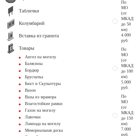
По
МО
Таблички
(от
МКАД
Колумбарий
до 50
км)
4.000
Вставка из гранита
руб.
Товары
По
МО
Ангел на могилу
(от
Балясины
МКАД
Бордюр
до 100
км)
Брусчатка
5.000
Бюст и Скульптуры
руб.
Вазон
По
Вазы из мрамора
МО
Влагостойкие рамки
(от
Газон на могилу
МКАД
Лавочки
до 150
км)
Лампада на могилу
7.000
Мемориальная доска
руб.