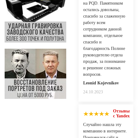
на PQD. Памятником
остались довольны,
спасибо за слаженную
работу всем
сотрудником данной
компании, отдельное
спасибо и
благодарность Полине
руководителю отдела
продаж, за понимание
и решение сложных
вопросов.
Leonid Kojevnikov
24.10.2023
Отзывы
с Yandex
Случайно нашла эту
компанию в интернете.
Понравился сайт и