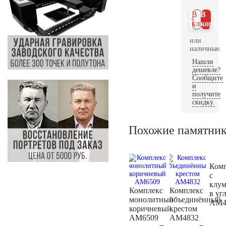
В 1
В
клик
корзин
или
наличные.
Нашли
дешевле?
Сообщите
и
получите
скидку.
Похожие памятни
Ком
с
клу
Комплекс
Комплекс
в уг
монолитный
объединённый
AM4
коричневый
крестом
AM6509
AM4832