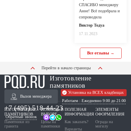
СПАСИБО менеджеру
Анне! Всё подобрала и
сопроводила
Виктор Тодуа
17.11.2023
Все отзывы →
Перейти в начало страницы
Изготовление
памятников
Установка на ВСЕХ кладбищах
Вызов менеджера
Работаем : Ежедневно 9:00 до 21:00
+7 (495) 518-44-23
ИЗГОТОВЛЕНИЕ
ПОМОЩЬ В
ПОЛЕЗНАЯ
ЭЛЕМЕНТЫ
ПАМЯТНИКОВ
ВЫБОРЕ
ИНФОРМАЦИЯ
ОФОРМЛЕНИЯ
Обратный звонок
Памятники из
Цены на
Как заказать?
Ограда на
гранита
памятники
могилу
Варианты