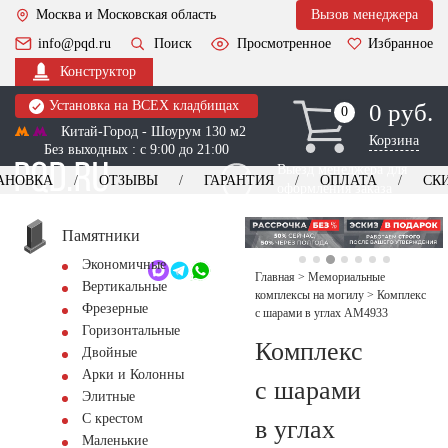
Москва и Московская область
Вызов менеджера
info@pqd.ru
Поиск
Просмотренное
Избранное
Конструктор
Установка на ВСЕХ кладбищах
0 руб.
0
0
Китай-Город - Шоурум 130 м2
Корзина
Без выходных : с 9:00 до 21:00
Выезд менеджера для
АНОВКА
ОТЗЫВЫ
ГАРАНТИЯ
ОПЛАТА
СК
оформления заказа
изготовление
Заказать выезд
памятников
+7 (495) 518-44-23
Памятники
Экономичные
Обратный звонок
Главная
>
Мемориальные
Вертикальные
комплексы на могилу
>
Комплекс
Фрезерные
с шарами в углах AM4933
Горизонтальные
Комплекс
Двойные
Арки и Колонны
с шарами
Элитные
С крестом
в углах
Маленькие