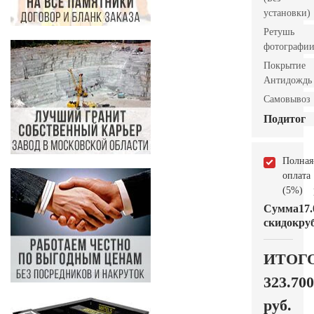
установки)
Ретушь
фотографи
Покрытие
Антидождь
Самовывоз
Подитог
Полная
оплата
(5%)
Сумма
17.
скидок
руб
ИТОГ
323.700
руб.