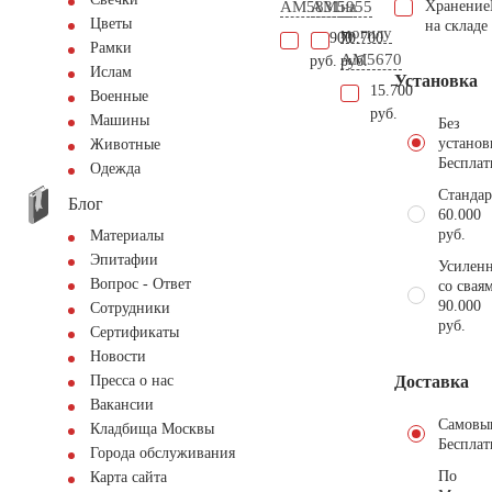
AM5831
AM5955
на
Хранение
Цветы
на складе
могилу
13.900
70.700
Рамки
AM5670
руб.
руб.
Ислам
Установка
15.700
Военные
руб.
Машины
Без
установ
Животные
Бесплат
Одежда
Стандар
Блог
60.000
руб.
Материалы
Эпитафии
Усиленн
Вопрос - Ответ
со свая
90.000
Сотрудники
руб.
Сертификаты
Новости
Доставка
Пресса о нас
Вакансии
Самовы
Кладбища Москвы
Бесплат
Города обслуживания
По
Карта сайта