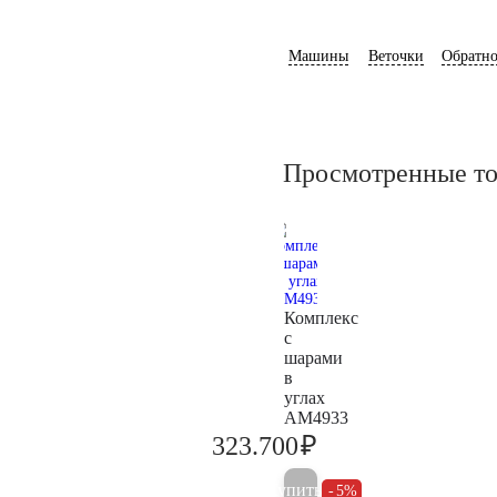
Машины
Веточки
Обратно
Просмотренные т
Комплекс
с
шарами
в
углах
AM4933
₽
323.700
340.700
Купить
5%