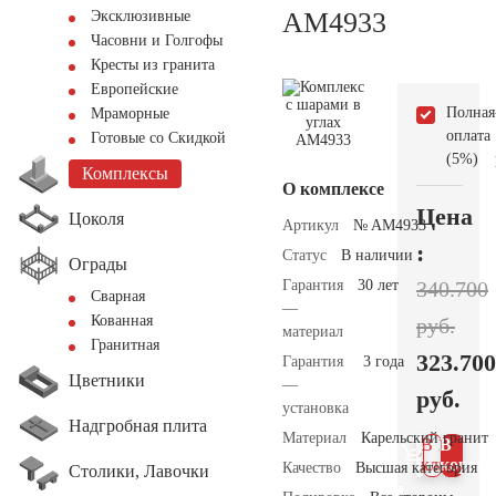
AM4933
Эксклюзивные
Часовни и Голгофы
Кресты из гранита
Европейские
Полная
Мраморные
оплата
Готовые со Скидкой
(5%)
Комплексы
О комплексе
Цена
Цоколя
Артикул
№ AM4933
:
Статус
В наличии
Ограды
Гарантия
30 лет
340.700
Сварная
—
Кованная
руб.
материал
Гранитная
323.700
Гарантия
3 года
Цветники
—
руб.
установка
Надгробная плита
Материал
Карельский гранит
В 1
В
клик
корзин
Качество
Высшая категория
Столики, Лавочки