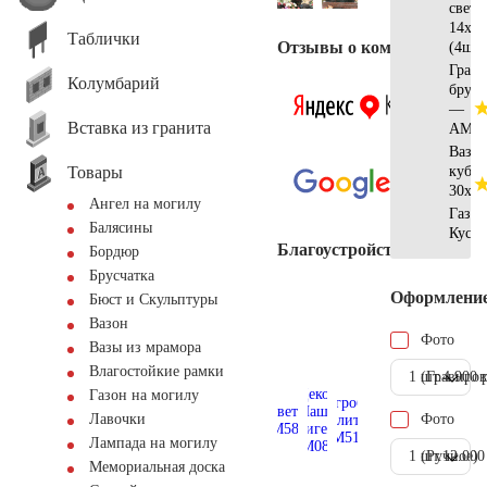
свет
14х12
Таблички
Отзывы о компании
(4шт)
Грани
Колумбарий
брусч
—
Вставка из гранита
АМ56
Ваза-
Товары
куби
30х15
Ангел на могилу
Газон
Балясины
Куст
Благоустройство
Бордюр
Брусчатка
Оформлени
Бюст и Скульптуры
Вазон
Фото
Вазы из мрамора
Влагостойкие рамки
1 шт.
(Гравиров
4.900 
Газон на могилу
Фото
Лавочки
Лампада на могилу
1 шт.
(Ручное)
12.000
Мемориальная доска