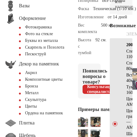
Полировка
Все стороны
или
Вазы
наличные.
Фаска
Техническая (1-10 мм.)
Изготовление
от 14 дней
Оформление
Вес
500 кг.
Возможные
Фотокерамика
комплекта
Фото на стекле
ЭЛЕ
Высота
92 см.
Буквы из металла
200×
с
Скарпель и Позолота
Стел
тумбой
Пескоструй
110х5
Стел
Декор на памятник
80х40
Появились
Акрил
Вста
вопросы о
Композитные цветы
40х30
товаре?
Бронза
Консультация
Тумб
специалиста
160х2
Металл
Цоко
Скульптура
АМ56
Цветы
Примеры памятников
Цоко
Ордена на памятник
гран
—
Плитка
АМ53
Шар
Щебень