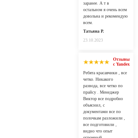
заранее. А т в
остальном я очень всем
довольна и рекомендую
всем.
Татьяна Р.
23.10.2023
Отзывы
с Yandex
Ребята красавчики , все
четко. Никакого
развода, все четко по
прайсу . Менеджер
Виктор все подробно
объяснил, с
документами все по
полочкам разложили ,
все подготовили ,
видно что опыт
огромный .