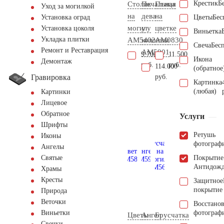
Крестик
Б
Столик
Печальная
Птица
Уход за могилкой
на
дева
на
Цветы
Бес
Установка оград
могилу
у
цветке
Установка цоколя
Виньетка
Укладка плитки
AM5402
колонны
AM0830
Свеча
Бес
Ремонт и Реставрация
AM5901
9.700
11.500
Икона
Демонтаж
руб.
руб.
114.000
(обратное
Гравировка
руб.
Картинка
(любая)
Картинки
Лицевое
Обратное
Услуги
Шрифты
Ретушь
Иконы
фотограф
Ангелы
Покрытие
Святые
Антидож
Храмы
Кресты
Защитное
покрытие
Природа
Веточки
Восстано
фотограф
Виньетки
Цветы
Ангел
Брусчатка
Свечки