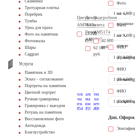
Скамейки
Фото
Тротуарная плитка
1 шт.
на
4.900 
Поребрик
Цветы
Декор
Надгробная
Тумбы
керамике
AM5837
Чаша
плита
Фото
Урна для праха
Гигеи
AM5174
15.100
Фото на памятник
1 шт.
на
9.100 
AM0807
руб.
42.000
Фотоовалы
стекле
руб.
ФИО
Шары
62.100
руб.
Сaggiati
1 шт.
(Гравиров
3.500 
Услуги
ФИО
Памятник в 3D
Эскиз - согласование
1 шт.
(Пескостр
4.500 
Портреты на памятник
ФИО
Цветной портрет
Ручная гравировка
1 шт.
(Скарпель
9.000 
Гравировка с выездом
Ретушь на памятник
Доп. Оформ
Восстановление фото
Антидождь
Эпитафия
Благоустройство