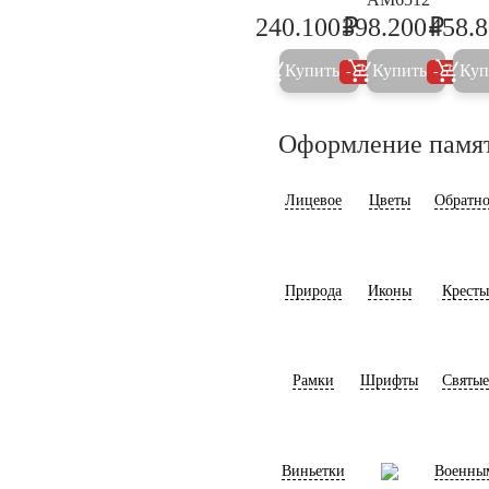
₽
₽
240.100
398.200
458.
252.700
419.2
Купить
Купить
Куп
5%
5%
Оформление памя
Лицевое
Цветы
Обратно
Природа
Иконы
Кресты
Рамки
Шрифты
Святые
Виньетки
Военны