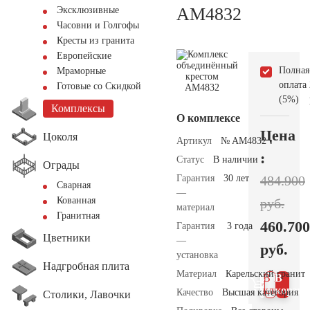
AM4832
Эксклюзивные
Часовни и Голгофы
Кресты из гранита
Европейские
Полная
Мраморные
оплата
Готовые со Скидкой
(5%)
Комплексы
О комплексе
Цена
Цоколя
Артикул
№ AM4832
:
Статус
В наличии
Ограды
Гарантия
30 лет
484.900
Сварная
—
Кованная
руб.
материал
Гранитная
460.700
Гарантия
3 года
Цветники
—
руб.
установка
Надгробная плита
Материал
Карельский гранит
В 1
В
клик
корзин
Качество
Высшая категория
Столики, Лавочки