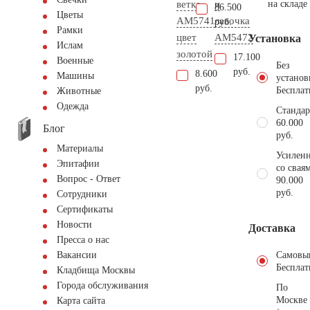
ветка
и
на складе
86.500
Цветы
AM5741
лавочка
руб.
Рамки
цвет
АМ5472
Установка
Ислам
золотой
17.100
Военные
Без
руб.
8.600
Машины
установ
руб.
Бесплат
Животные
Одежда
Стандар
60.000
Блог
руб.
Материалы
Усиленн
Эпитафии
со свая
Вопрос - Ответ
90.000
руб.
Сотрудники
Сертификаты
Новости
Доставка
Пресса о нас
Самовы
Вакансии
Бесплат
Кладбища Москвы
Города обслуживания
По
Москве
Карта сайта