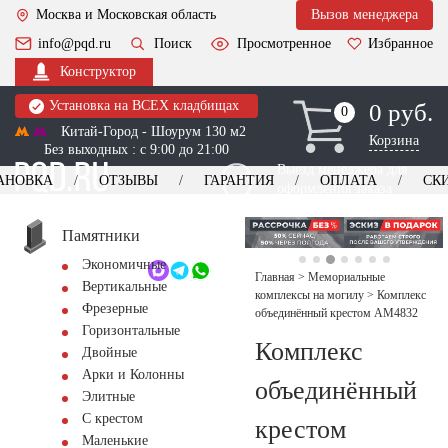
Москва и Московская область
Вызов менеджера
info@pqd.ru
Поиск
Просмотренное
Избранное
Конструктор
Установка на ВСЕХ кладбищах
0 руб.
0
0
Китай-Город - Шоурум 130 м2
Корзина
Без выходных : с 9:00 до 21:00
Выезд менеджера для
АНОВКА
ОТЗЫВЫ
ГАРАНТИЯ
ОПЛАТА
СК
оформления заказа
изготовление
Заказать выезд
памятников
+7 (495) 518-44-23
Памятники
Экономичные
Обратный звонок
Главная
>
Мемориальные
Вертикальные
комплексы на могилу
>
Комплекс
Фрезерные
объединённый крестом AM4832
Горизонтальные
Комплекс
Двойные
Арки и Колонны
объединённый
Элитные
С крестом
крестом
Маленькие