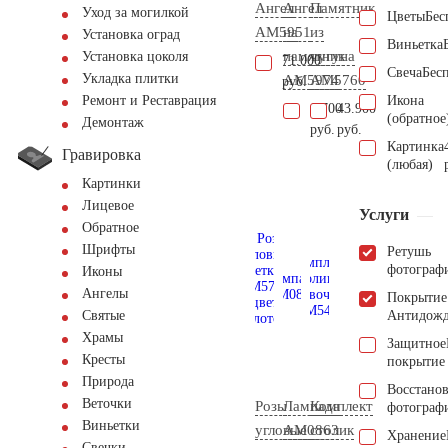
Ангел
Ангел
Памятник
Уход за могилкой
Цветы
Бес
AM5951
на
из
Установка оград
Виньетка
памятник
чугуна
Установка цоколя
71.000
Свеча
Бес
Укладка плитки
AM5974
AM5760
руб.
Икона
Ремонт и Реставрация
6.700
43.900
(обратное
Демонтаж
руб.
руб.
Картинка
Гравировка
(любая)
Картинки
Лицевое
Услуги
Обратное
Шрифты
Ретушь
фотограф
Иконы
Ангелы
Покрытие
Антидож
Святые
Храмы
Защитное
Кресты
покрытие
Природа
Восстано
Веточки
Розы
Лампада
Комплект
фотограф
Виньетки
угловые
AM0863
столик
Хранение
Свечки