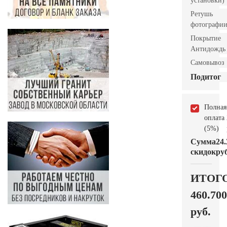
установки)
Ретушь
фотографи
Покрытие
Антидождь
Самовывоз
Подитог
Полная
оплата
(5%)
Сумма
24.
скидок
руб
ИТОГ
460.700
руб.