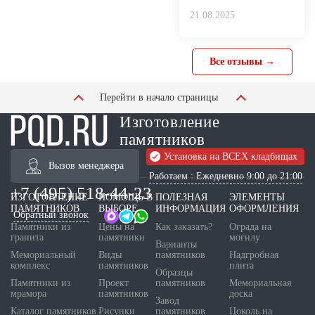
21.08.2025
Все отзывы →
Перейти в начало страницы
Изготовление
памятников
Установка на ВСЕХ кладбищах
Вызов менеджера
Работаем : Ежедневно 9:00 до 21:00
+7 (495) 518-44-23
ИЗГОТОВЛЕНИЕ
ПОМОЩЬ В
ПОЛЕЗНАЯ
ЭЛЕМЕНТЫ
ПАМЯТНИКОВ
ВЫБОРЕ
ИНФОРМАЦИЯ
ОФОРМЛЕНИЯ
Обратный звонок
Памятники из
Цены на
Как заказать?
Ограда на
гранита
памятники
могилу
Варианты
Мемориальный
Виды
памятников
Надгробная
комплекс
памятников
плита
Образцы
Памятники из
Проект
памятников
Мемориальная
мрамора
памятников
доска
Завод
Каталог памятников
Рисунки
памятников
Цоколь на