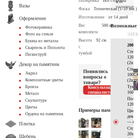
Полировка
Все стороны
или
Вазы
наличные.
Фаска
Техническая (1-10 мм.)
Изготовление
от 14 дней
Оформление
Вес
500 кг.
Возможные
Фотокерамика
комплекта
Фото на стекле
ЭЛЕ
Высота
92 см.
Буквы из металла
200×
с
Скарпель и Позолота
Стел
тумбой
Пескоструй
120х3
(2шт)
Декор на памятник
Стел
Появились
Акрил
100х5
вопросы о
Композитные цветы
(2шт)
товаре?
Тумб
Бронза
Консультация
специалиста
160х3
Металл
Полу
Скульптура
120х5
Цветы
Примеры памятников
Цвет
Ордена на памятник
деко
— (2
Плитка
Стол
20х15
Щебень