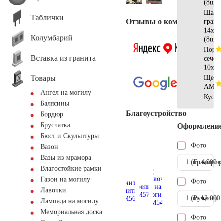
(8шт)
Шар
Таблички
Отзывы о компании
гран
14х12
Колумбарий
(8шт)
Поре
Вставка из гранита
сечен
10х10
Товары
Щебе
АМ57
Ангел на могилу
Куст
Балясины
Благоустройство
Бордюр
Брусчатка
Оформлени
Бюст и Скульптуры
Фото
Вазон
Вазы из мрамора
1 шт.
(Гравиров
4.900 
Влагостойкие рамки
Газон на могилу
Фото
Лавочки
1 шт.
(Ручное)
12.000
Лампада на могилу
Мемориальная доска
Фото