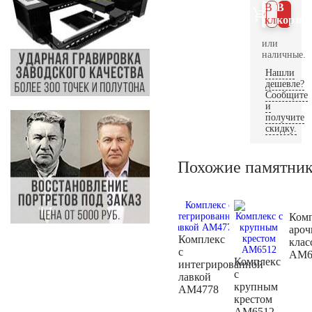
В 1
В
клик
корзин
или
наличные.
Нашли
дешевле?
Сообщите
и
получите
скидку.
Похожие памятни
Ком
аро
Комплекс
клас
с
AM6
Комплекс
интегрированной
с
лавкой
крупным
AM4778
крестом
AM6512