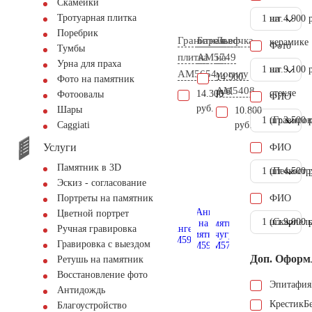
Скамейки
Тротуарная плитка
1 шт.
на
4.900 
Поребрик
Гранитная
Барельеф
Лавочка
керамике
Фото
Тумбы
плитка
AM5749
на
Урна для праха
1 шт.
на
9.100 
AM5654
могилу
14.900
Фото на памятник
AM5408
руб.
стекле
14.300
Фотоовалы
ФИО
руб.
Шары
10.800
1 шт.
(Гравиров
3.500 
руб.
Сaggiati
Услуги
ФИО
Памятник в 3D
1 шт.
(Пескостр
4.500 
Эскиз - согласование
ФИО
Портреты на памятник
Цветной портрет
1 шт.
(Скарпель
9.000 
Ручная гравировка
Гравировка с выездом
Доп. Оформ
Ретушь на памятник
Восстановление фото
Эпитафия
Антидождь
Крестик
Б
Благоустройство