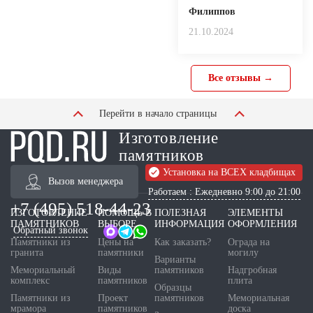
Филиппов
21.10.2024
Все отзывы →
Перейти в начало страницы
Изготовление
памятников
Установка на ВСЕХ кладбищах
Вызов менеджера
Работаем : Ежедневно 9:00 до 21:00
+7 (495) 518-44-23
ИЗГОТОВЛЕНИЕ
ПОМОЩЬ В
ПОЛЕЗНАЯ
ЭЛЕМЕНТЫ
ПАМЯТНИКОВ
ВЫБОРЕ
ИНФОРМАЦИЯ
ОФОРМЛЕНИЯ
Обратный звонок
Памятники из
Цены на
Как заказать?
Ограда на
гранита
памятники
могилу
Варианты
Мемориальный
Виды
памятников
Надгробная
комплекс
памятников
плита
Образцы
Памятники из
Проект
памятников
Мемориальная
мрамора
памятников
доска