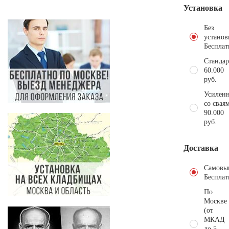
Установка
Без
установ
Бесплат
Стандар
60.000
руб.
Усиленн
со свая
90.000
руб.
Доставка
Самовы
Бесплат
По
Москве
(от
МКАД
до 5