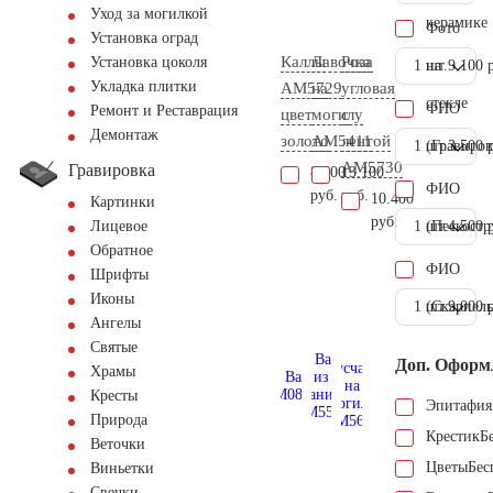
Уход за могилкой
керамике
Фото
Установка оград
Каллы
Лавочка
Роза
Установка цоколя
1 шт.
на
9.100 
Укладка плитки
AM5729
на
угловая
стекле
ФИО
Ремонт и Реставрация
цвет
могилу
с
Демонтаж
золото
AM5411
лентой
1 шт.
(Гравиров
3.500 
AM5730
Гравировка
8.600
13.100
ФИО
руб.
руб.
10.400
Картинки
руб.
1 шт.
(Пескостр
4.500 
Лицевое
Обратное
ФИО
Шрифты
Иконы
1 шт.
(Скарпель
9.000 
Ангелы
Святые
Доп. Оформ
Храмы
Кресты
Эпитафия
Природа
Крестик
Б
Веточки
Цветы
Бес
Виньетки
Свечки