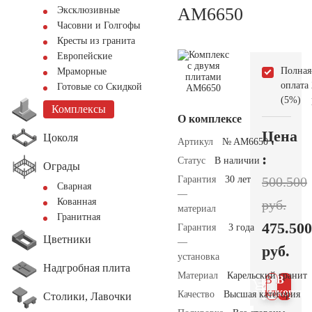
AM6650
Эксклюзивные
Часовни и Голгофы
Кресты из гранита
Европейские
Полная
Мраморные
оплата
Готовые со Скидкой
(5%)
Комплексы
О комплексе
Цена
Цоколя
Артикул
№ AM6650
:
Статус
В наличии
Ограды
Гарантия
30 лет
500.500
Сварная
—
Кованная
руб.
материал
Гранитная
475.500
Гарантия
3 года
Цветники
—
руб.
установка
Надгробная плита
Материал
Карельский гранит
В 1
В
клик
корзин
Качество
Высшая категория
Столики, Лавочки