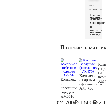
или
наличные.
Нашли
дешевле?
Сообщите
и
получите
скидку.
Похожие памятни
Ком
с кр
на
Комплекс
вер
Комплекс
с парным
AM4
с
оформлением
небесным
AM4730
сердцем
AM6516
₽
₽
324.700
431.500
652.
341.800
454.2