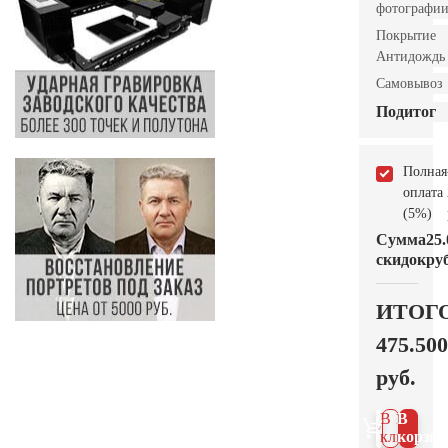
фотографи
Покрытие
Антидождь
Самовывоз
Подитог
Полная
оплата
(5%)
Сумма
25.
скидок
руб
ИТОГ
475.500
руб.
В 1
В
клик
корзин