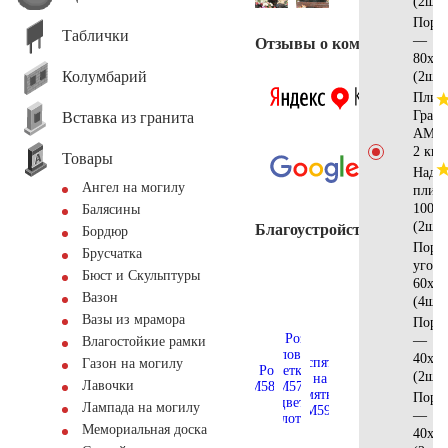
(2шт)
Поре
Таблички
—
Отзывы о компании
80х10
Колумбарий
(2шт)
Плит
Грани
Вставка из гранита
АМ56
2 кв.
Товары
Надгр
Ангел на могилу
плит
100x6
Балясины
(2шт)
Благоустройство
Бордюр
Поре
Брусчатка
угол
Бюст и Скульптуры
60x15
Вазон
(4шт)
Вазы из мрамора
Поре
—
Влагостойкие рамки
40х10
Газон на могилу
(2шт)
Лавочки
Поре
Лампада на могилу
—
Мемориальная доска
40х15