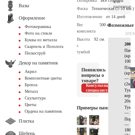
Полировка
Все стороны
или
Вазы
наличные.
Фаска
Техническая (1-10 мм.)
Изготовление
от 14 дней
Оформление
Вес
500 кг.
Возможные
Фотокерамика
комплекта
Фото на стекле
ЭЛЕ
Высота
92 см.
Буквы из металла
200х2
с
Скарпель и Позолота
Памя
тумбой
Пескоструй
(крес
100x5
Декор на памятник
Плит
Появились
Акрил
(кры
вопросы о
Композитные цветы
— 40
товаре?
(2шт)
Бронза
Консультация
специалиста
Тумб
Металл
верх
Скульптура
20х20
Цветы
Примеры памятников
Тумба
Ордена на памятник
— 30
Поре
Плитка
—
180х1
Щебень