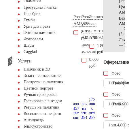
(2шт)
Скамейки
Цоко
Тротуарная плитка
AM56
Поребрик
Роза
Розы
Распятие
Ваза
Тумбы
AM5828
угловые
на
АМ55
Урна для праха
— 30
ветка
памятник
8.200
Фото на памятник
(2шт)
AM5741
AM5922
руб.
Фотоовалы
Ламп
цвет
— 35
Шары
1.800
золотой
руб.
Сaggiati
8.600
Услуги
Оформлени
руб.
Памятник в 3D
Фото
Эскиз - согласование
Портреты на памятник
1 шт.
(Гравиров
4.900 
Цветной портрет
Фото
Ручная гравировка
Гравировка с выездом
1 шт.
(Ручное)
12.000
Ретушь на памятник
Восстановление фото
Фото
Антидождь
1 шт.
на
4.900 
Благоустройство