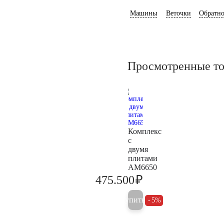
Машины
Веточки
Обратно
Просмотренные т
Комплекс
с
двумя
плитами
AM6650
₽
475.500
500.500
Купить
5%