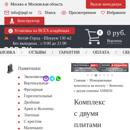
Москва и Московская область
Вызов менеджера
info@pqd.ru
Поиск
Просмотренное
Избранное
Конструктор
Установка на ВСЕХ кладбищах
0 руб.
0
0
Китай-Город - Шоурум 130 м2
Корзина
Без выходных : с 9:00 до 21:00
Выезд менеджера для
АНОВКА
ОТЗЫВЫ
ГАРАНТИЯ
ОПЛАТА
СК
оформления заказа
изготовление
Заказать выезд
памятников
+7 (495) 518-44-23
Памятники
Экономичные
Обратный звонок
Главная
>
Мемориальные
Вертикальные
комплексы на могилу
>
Комплекс
Фрезерные
с двумя плитами AM6650
Горизонтальные
Комплекс
Двойные
Арки и Колонны
с двумя
Элитные
С крестом
плитами
Маленькие