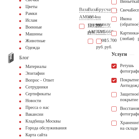
Виньетка
Цветы
Ваза
Ваза
Брусчатка
Свеча
Бес
Рамки
AM0884
из
на
Икона
Ислам
гранита
могилу
(обратное
103.200
Военные
AM5516
AM5669
руб.
Картинка
Машины
(любая)
8.000
15.700
Животные
руб.
руб.
Одежда
Услуги
Блог
Ретушь
Материалы
фотограф
Эпитафии
Покрытие
Вопрос - Ответ
Антидож
Сотрудники
Сертификаты
Защитное
покрытие
Новости
Пресса о нас
Восстано
фотограф
Вакансии
Кладбища Москвы
Хранение
Города обслуживания
на складе
Карта сайта