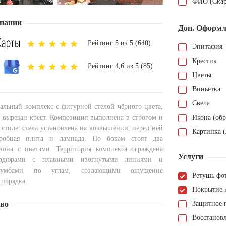
ФИО (Скар
пании
Доп. Оформл
Рейтинг 5 из 5 (640)
Эпитафия
Крестик
Рейтинг 4,6 из 5 (85)
Цветы
Виньетка
Свеча
льный комплекс с фигурной стелой чёрного цвета,
й вырезан крест. Композиция выполнена в строгом и
Икона (обр
стиле: стела установлена на возвышении, перед ней
Картинка (
гробная плита и лампада. По бокам стоят два
зона с цветами. Территория комплекса ограждена
Услуги
ордюрами с плавными изогнутыми линиями и
тумбами по углам, создающими ощущение
Ретушь фо
 порядка.
Покрытие 
тво
Защитное 
Восстанов