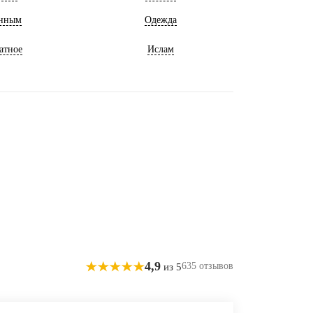
нным
Одежда
атное
Ислам
4,9
635 отзывов
из 5