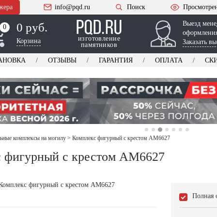
жера
info@pqd.ru
Поиск
Просмотре
Выезд мене
0 руб.
0
0
оформления
изготовление
Корзина
Заказать вы
памятников
АНОВКА
ОТЗЫВЫ
ГАРАНТИЯ
ОПЛАТА
СК
ьные комплексы на могилу
>
Комплекс фигурный с крестом AM6627
 фигурный с крестом AM6627
Полная 