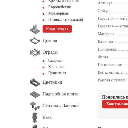
Кресты из гранита
Артикул
Европейские
Статус
Мраморные
Гарантия — мате
Готовые со Скидкой
Гарантия — уста
Комплексы
Материал
Цоколя
Качество
Полировка
Ограды
Фаска
Сварная
Изготовление
Кованная
Вес комплекта
Гранитная
Высота с тумбой
Цветники
Надгробная плита
Появились в
Консультац
Столики, Лавочки
Вазы