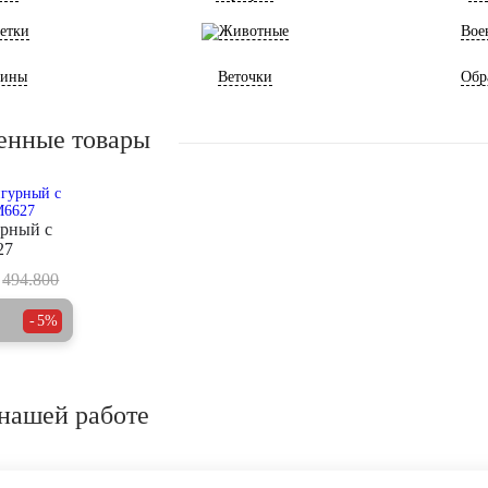
етки
Животные
Вое
ины
Веточки
Обр
енные товары
рный с
27
494.800
5%
нашей работе