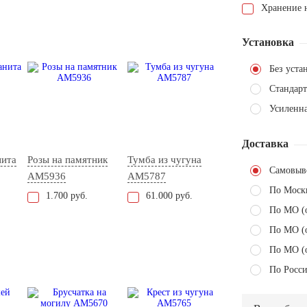
Хранение н
Установка
Без уста
Стандарт
Усиленна
Доставка
нита
Розы на памятник
Тумба из чугуна
Самовыв
AM5936
AM5787
По Моск
1.700 руб.
61.000 руб.
По МО (
По МО (
По МО (
По Росси