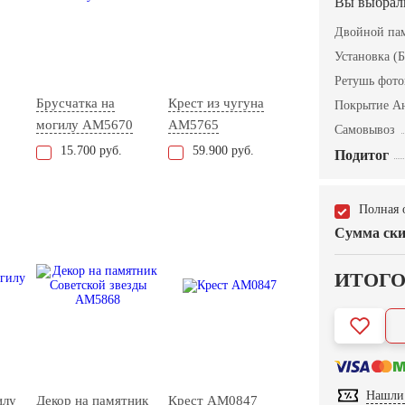
Вы выбрал
Двойной пам
Установка (Б
Ретушь фот
Брусчатка на
Крест из чугуна
Покрытие А
могилу AM5670
AM5765
Самовывоз
15.700 руб.
59.900 руб.
Подитог
Полная 
Сумма ски
ИТОГ
Нашли 
илу
Декор на памятник
Крест AM0847