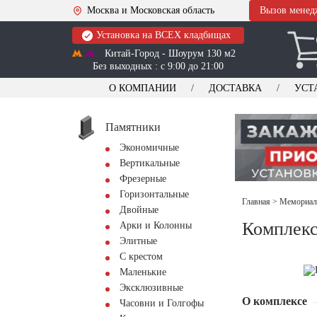
Москва и Московская область
Вызов менед
Установка на ВСЕХ кладбищах
Китай-Город - Шоурум 130 м2
Без выходных : с 9:00 до 21:00
О КОМПАНИИ
ДОСТАВКА
УСТ
Памятники
Экономичные
Вертикальные
Фрезерные
Горизонтальные
Главная
>
Мемориал
Двойные
Комплекс
Арки и Колонны
Элитные
С крестом
Маленькие
Эксклюзивные
О комплексе
Часовни и Голгофы