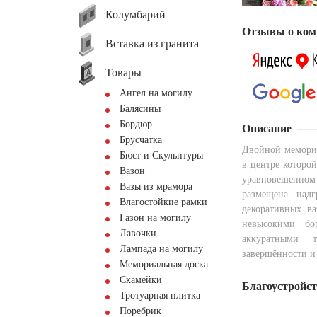
Колумбарий
Отзывы о ком
Вставка из гранита
Товары
Ангел на могилу
Балясины
Бордюр
Описание
Брусчатка
Двойной мемориа
Бюст и Скульптуры
в центре которо
Вазон
уравновешенном 
Вазы из мрамора
размещена над
Влагостойкие рамки
декоративных ва
Газон на могилу
невысокими б
Лавочки
аккуратными 
Лампада на могилу
завершённости и
Мемориальная доска
Скамейки
Благоустройс
Тротуарная плитка
Поребрик