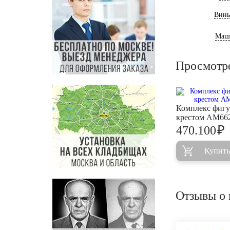
Винь
Маш
Просмотр
Комплекс фигу
крестом AM66
₽
470.100
Купить
Отзывы о 