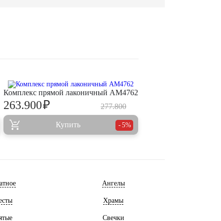
Комплекс прямой лаконичный AM4762
₽
263.900
277.800
Купить
5%
атное
Ангелы
есты
Храмы
ятые
Свечки