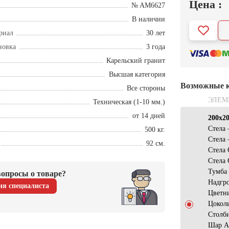
Цена :
№ AM6627
В наличии
риал
30 лет
новка
3 года
Карельский гранит
Высшая категория
Возможные 
Все стороны
ЭЛЕМ
Техническая (1-10 мм.)
от 14 дней
200х2
Стела
500 кг.
Стела
92 см.
Стела
Стела
Тумба
опросы о товаре?
Надгр
ия специалиста
Цветн
Цокол
Столб
Шар A