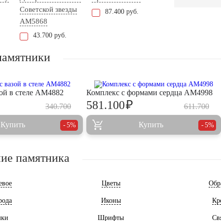
Советской звезды
87.400 руб.
AM5868
43.700 руб.
памятники
зой в стеле AM4882
Комплекс с формами сердца AM4998
₽
581.100
340.700
611.700
Купить
Купить
5%
5%
ие памятника
евое
Цветы
Обр
рода
Иконы
Кр
мки
Шрифты
Св