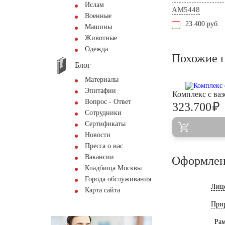
Ислам
AM5448
Военные
23.400 руб.
Машины
Животные
Одежда
Похожие 
Блог
Материалы
Эпитафии
Комплекс с ва
Вопрос - Ответ
₽
323.700
Сотрудники
Сертификаты
Новости
Пресса о нас
Вакансии
Оформлен
Кладбища Москвы
Города обслуживания
Лиц
Карта сайта
При
Ра