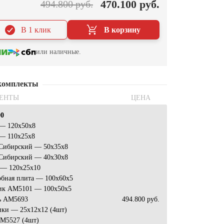
470.100 руб.
494.800 руб.
В 1 клик
В корзину
или наличные.
комплекты
ЕНТЫ
ЦЕНА
00
 — 120x50x8
 — 110x25x8
 Сибирский — 50x35x8
 Сибирский — 40x30x8
 — 120x25x10
обная плита — 100x60x5
ик АМ5101 — 100х50х5
ь АМ5693
494.800 руб.
ики — 25x12x12 (4шт)
M5527 (4шт)