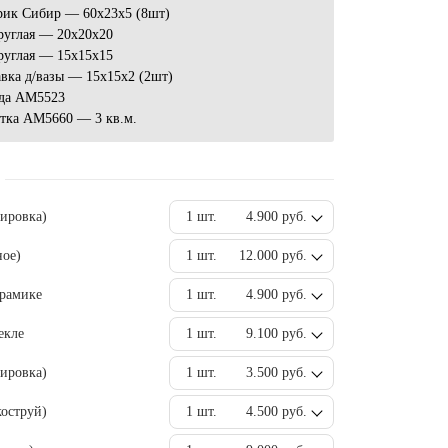
рик Сибир — 60x23x5 (8шт)
руглая — 20x20x20
руглая — 15х15х15
вка д/вазы — 15х15х2 (2шт)
да AM5523
атка AM5660 — 3 кв.м.
вировка)
1 шт.
4.900 руб.
ное)
1 шт.
12.000 руб.
ерамике
1 шт.
4.900 руб.
екле
1 шт.
9.100 руб.
ировка)
1 шт.
3.500 руб.
оструй)
1 шт.
4.500 руб.