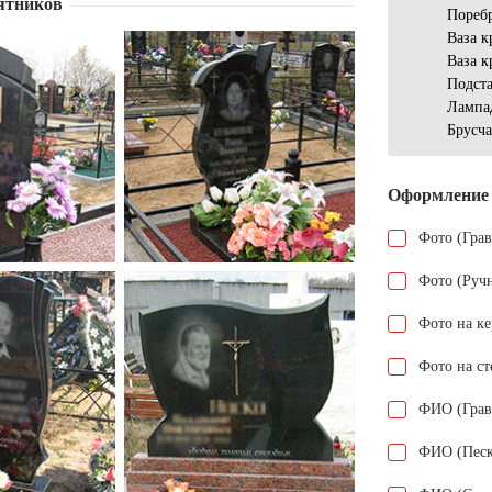
ятников
Пореб
Ваза к
Ваза к
Подста
Лампа
Брусч
Оформление
Фото (Гра
Фото (Руч
Фото на к
Фото на ст
ФИО (Грав
ФИО (Песк