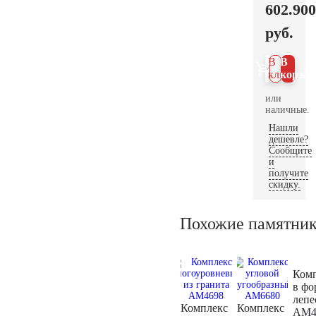
602.900
руб.
В 1
В
клик
корзин
или
наличные.
Нашли
дешевле?
Сообщите
и
получите
скидку.
Похожие памятни
Ком
в фо
лепе
Комплекс
Комплекс
AM4