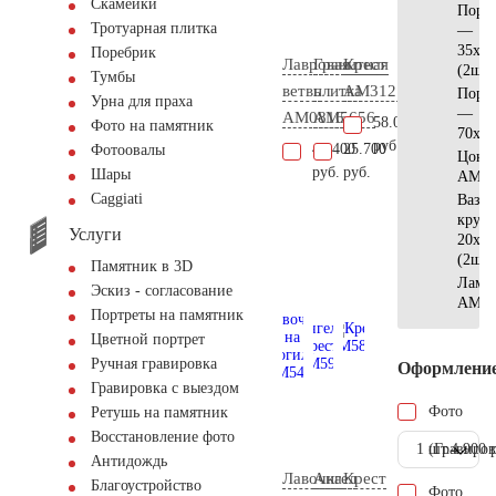
Скамейки
Поре
Тротуарная плитка
—
35х10
Поребрик
Лавровая
Гранитная
Крест
(2шт)
Тумбы
ветвь
плитка
AM3121
Поре
Урна для праха
—
AM0816
AM5656
58.000
Фото на памятник
70х15
руб.
41.400
25.700
Фотоовалы
Цоко
руб.
руб.
Шары
AM56
Сaggiati
Ваза
кругл
Услуги
20x20
(2шт)
Памятник в 3D
Ламп
Эскиз - согласование
AM55
Портреты на памятник
Цветной портрет
Ручная гравировка
Оформлени
Гравировка с выездом
Фото
Ретушь на памятник
Восстановление фото
1 шт.
(Гравиров
4.900 
Антидождь
Лавочка
Ангел
Крест
Благоустройство
Фото