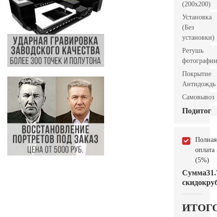
(200х200)
Установка
(Без
установки)
Ретушь
фотографи
Покрытие
Антидождь
Самовывоз
Подитог
Полная
оплата
(5%)
Сумма
31.
скидок
руб
ИТОГ