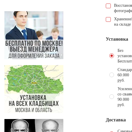
Восстано
фотограф
Хранение
на складе
Установка
Без
установ
Бесплат
Стандар
60.000
руб.
Усиленн
со свая
90.000
руб.
Доставка
Самовы