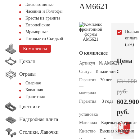
AM6621
Эксклюзивные
Часовни и Голгофы
Кресты из гранита
Европейские
Полная
Мраморные
оплата
Готовые со Скидкой
(5%)
Комплексы
О комплексе
Цена
Цоколя
Артикул
№ AM6621
:
Статус
В наличии
Ограды
Гарантия
30 лет
634.600
Сварная
—
Кованная
руб.
материал
Гранитная
602.900
Гарантия
3 года
Цветники
—
руб.
установка
Надгробная плита
Материал
Карельский гранит
В 1
В
клик
корзин
Качество
Высшая категория
Столики, Лавочки