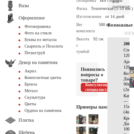
Полировка
Все стороны
или
Вазы
наличные.
Фаска
Техническая (1-10 мм.)
Изготовление
от 14 дней
Оформление
Вес
500 кг.
Возможные
Фотокерамика
комплекта
Фото на стекле
ЭЛЕ
Высота
92 см.
Буквы из металла
200х2
с
Скарпель и Позолота
Стел
тумбой
Пескоструй
120х1
Арка
Декор на памятник
120х3
Появились
Акрил
Коло
вопросы о
Композитные цветы
Дым
товаре?
90х10
Бронза
Консультация
специалиста
(2шт)
Металл
Капит
Скульптура
—
Цветы
Примеры памятников
15х10
Ордена на памятник
(4шт)
Крест
Плитка
Дым
100х4
Щебень