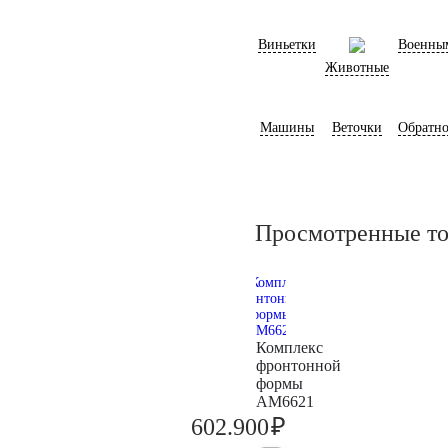
Виньетки
Военны
Животные
Машины
Веточки
Обратно
Просмотренные т
Комплекс
фронтонной
формы
AM6621
₽
602.900
634.600