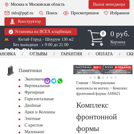
Москва и Московская область
Вызов менеджера
info@pqd.ru
Поиск
Просмотренное
Избранное
Конструктор
Установка на ВСЕХ кладбищах
0 руб.
0
0
Китай-Город - Шоурум 130 м2
Корзина
Без выходных : с 9:00 до 21:00
Выезд менеджера для
АНОВКА
ОТЗЫВЫ
ГАРАНТИЯ
ОПЛАТА
СК
оформления заказа
изготовление
Заказать выезд
памятников
+7 (495) 518-44-23
Памятники
Экономичные
Обратный звонок
Главная
>
Мемориальные
Вертикальные
комплексы на могилу
>
Комплекс
Фрезерные
фронтонной формы AM6621
Горизонтальные
Комплекс
Двойные
Арки и Колонны
фронтонной
Элитные
С крестом
формы
Маленькие