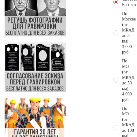
Бесплат
По
Москве
(от
МКАД
до 5
км)
3.000
руб.
По
МО
(от
МКАД
до 50
км)
4.000
руб.
По
МО
(от
МКАД
до 100
км)