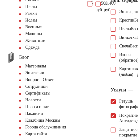
Доп. Оформ
руб.
18.500
11.400
Цветы
руб.
руб.
Эпитафия
Рамки
Крестик
Б
Ислам
Военные
Цветы
Бес
Машины
Виньетка
Животные
Свеча
Бес
Одежда
Икона
Блог
(обратное
Материалы
Картинка
Эпитафии
(любая)
Вопрос - Ответ
Сотрудники
Услуги
Сертификаты
Новости
Ретушь
фотограф
Пресса о нас
Вакансии
Покрытие
Кладбища Москвы
Антидож
Города обслуживания
Защитное
Карта сайта
покрытие