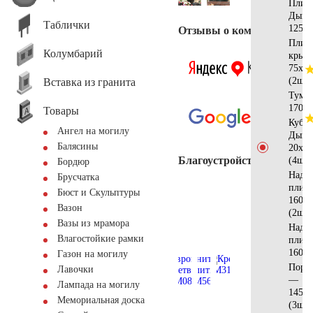
Плит
Дым
Таблички
125х1
Отзывы о компании
Плит
Колумбарий
крыш
75х15
(2шт)
Вставка из гранита
Тумб
170x2
Товары
Куби
Ангел на могилу
Дым
Балясины
20х20
Благоустройство
(4шт)
Бордюр
Надгр
Брусчатка
плит
Бюст и Скульптуры
160x5
Вазон
(2шт)
Вазы из мрамора
Надгр
Влагостойкие рамки
плит
160x8
Газон на могилу
Поре
Лавочки
—
Лампада на могилу
145х1
Мемориальная доска
(3шт)