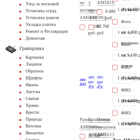
на
у
AM5810
Уход за могилкой
1 шт.
(Ручное)
12.000
могилу
креста
Установка оград
8.600
AM5434
AM5992
Установка цоколя
руб.
Фото
Укладка плитки
37.100
62.700
Ремонт и Реставрация
1 шт.
на
4.900 
руб.
руб.
Демонтаж
керамике
Фото
Гравировка
1 шт.
на
9.100 
Картинки
Лицевое
стекле
ФИО
Обратное
1 шт.
(Гравиров
3.500 
Шрифты
Иконы
ФИО
Ангелы
Святые
1 шт.
(Пескостр
4.500 
Храмы
Кресты
ФИО
Рамка
Гранитная
Плиты
Природа
1 шт.
(Скарпель
9.000 
Веточки
AM0906
плитка
мощения
Виньетки
AM5665
AM5613
36.900
Свечки