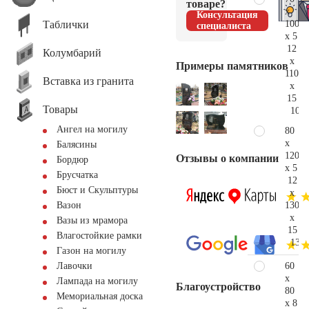
товаре?
x
Консультация
Таблички
100
специалиста
x 5
12
Колумбарий
x
Примеры памятников
110
Вставка из гранита
x
15
Товары
101.
Ангел на могилу
80
x
Балясины
120
Отзывы о компании
Бордюр
x 5
Брусчатка
12
Бюст и Скульптуры
x
130
Вазон
x
Вазы из мрамора
15
Влагостойкие рамки
139.
Газон на могилу
60
Лавочки
x
Лампада на могилу
Благоустройство
80
Мемориальная доска
x 8