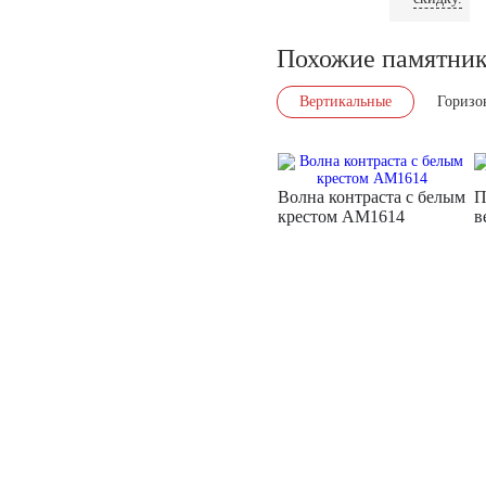
Похожие памятни
Вертикальные
Горизо
Волна контраста с белым
П
крестом AM1614
в