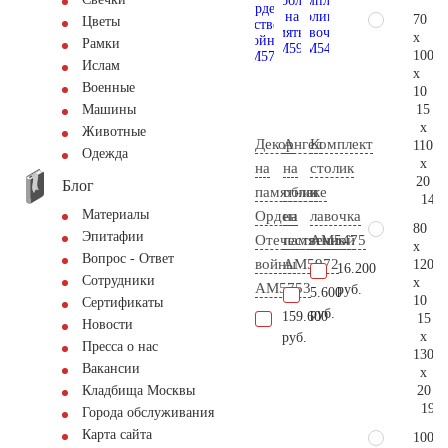
70
Цветы
x
Рамки
100
Ислам
x
Военные
10
15
Машины
x
Животные
Декор
Ангел
Комплект
110
Одежда
x
на
на
столик
20
Блог
памятник
облаке
и
145.
Материалы
Орден
на
лавочка
80
Эпитафии
Отечественной
памятник
АМ5475
x
Вопрос - Ответ
войны
AM5972
120
16.200
Сотрудники
x
AM5753
руб.
5.600
10
Сертификаты
руб.
159.600
15
Новости
x
руб.
Пресса о нас
130
Вакансии
x
20
Кладбища Москвы
190.
Города обслуживания
Карта сайта
100