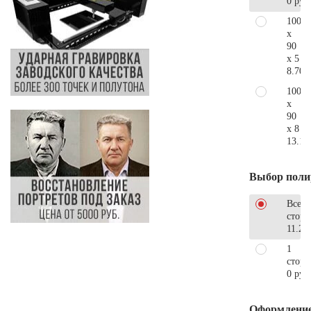
0 руб
100
x
90
x 5
8.700
100
x
90
x 8
13.10
Выбор поли
Все
стор
11.27
1
сторо
0 руб
Оформлени