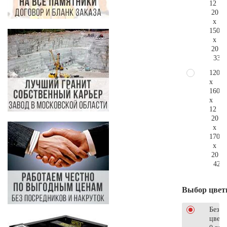
12
20
x
150
x
20
336.
120
x
160
x
12
20
x
170
x
20
425.
Выбор цвет
Без
цветн