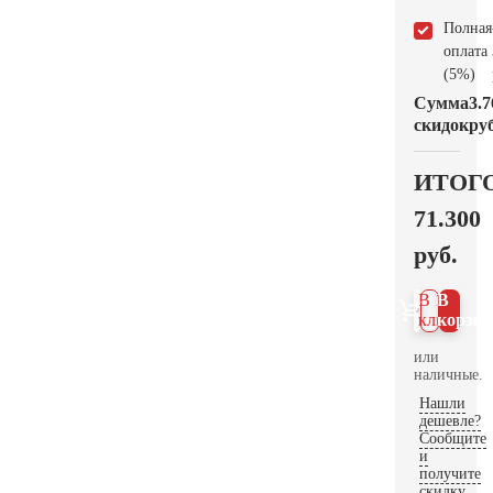
Полная
оплата
(5%)
Сумма
3.7
скидок
руб
ИТОГ
71.300
руб.
В 1
В
клик
корзин
или
наличные.
Нашли
дешевле?
Сообщите
и
получите
скидку.