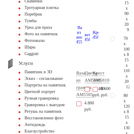
Скамейки
15
Тротуарная плитка
x
90
Поребрик
x
Тумбы
20
Урна для праха
91.
Фото на памятник
70
Фотоовалы
x
Шары
100
Сaggiati
x 8
15
Услуги
x
110
Памятник в 3D
Ваза
Цветы
Крест
x
Эскиз - согласование
из
AM5841
AM5810
20
Портреты на памятник
123.
гранита
18.400
8.600
Цветной портрет
AM5505
руб.
руб.
80
Ручная гравировка
x
4.800
Гравировка с выездом
120
руб.
Ретушь на памятник
x 8
15
Восстановление фото
x
Антидождь
130
Благоустройство
x