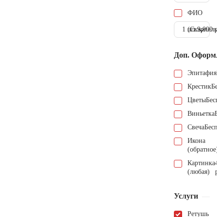
ФИО
1 шт.
(Скарпель
9.000 
Доп. Оформ
Эпитафия
Крестик
Б
Цветы
Бес
Виньетка
Свеча
Бес
Икона
(обратное
Картинка
(любая)
Услуги
Ретушь