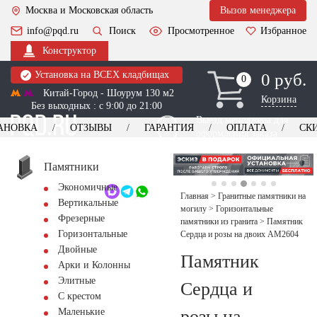
Москва и Московская область
Вызов менеджера
info@pqd.ru
Поиск
Просмотренное
Избранное
Конструктор
Установка на ВСЕХ кладбищах
0 руб.
0
0
Китай-Город - Шоурум 130 м2
Корзина
Без выходных : с 9:00 до 21:00
Выезд менеджера для
АНОВКА
ОТЗЫВЫ
ГАРАНТИЯ
ОПЛАТА
СК
оформления заказа
изготовление
Заказать выезд
памятников
+7 (495) 518-44-23
Памятники
Экономичные
Обратный звонок
Главная
>
Гранитные памятники на
Вертикальные
могилу
>
Горизонтальные
Фрезерные
памятники из гранита
>
Памятник
Горизонтальные
Сердца и розы на двоих AM2604
Двойные
Памятник
Арки и Колонны
Элитные
Сердца и
С крестом
розы на
Маленькие