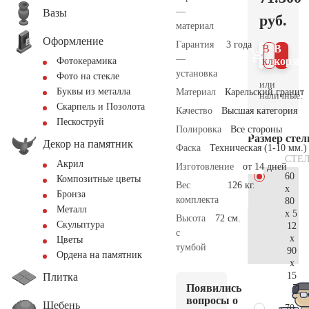
—
Вазы
руб.
материал
Оформление
Гарантия
3 года
В 1
В
—
клик
корзин
Фотокерамика
установка
Фото на стекле
или
Буквы из металла
Материал
Карельский гранит
наличные.
Скарпель и Позолота
Качество
Высшая категория
Пескоструй
Полировка
Все стороны
Размер сте
Декор на памятник
Фаска
Техническая (1-10 мм.)
СТЕ
Акрил
Изготовление
от 14 дней
60
Композитные цветы
Вес
126 кг.
x
Бронза
комплекта
80
Металл
x 5
Высота
72 см.
Скульптура
12
с
x
Цветы
тумбой
90
Ордена на памятник
x
15
Плитка
Появились
75.
вопросы о
Щебень
70