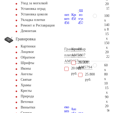
Уход за могилкой
20
158.
Установка оград
Установка цоколя
100
Укладка плитки
x
140
Ремонт и Реставрация
x 8
Демонтаж
15
x
Гравировка
150
Картинки
x
Гранитная
Крест
Шар
Лицевое
20
плитка
AM5807
из
223.
Обратное
AM5657
чугуна
16.000
Шрифты
60
AM5794
руб.
20.000
Иконы
x
руб.
Ангелы
80
25.800
x
руб.
Святые
10
Храмы
15
Кресты
x
Природа
90
x
Веточки
20
Виньетки
96.
Свечки