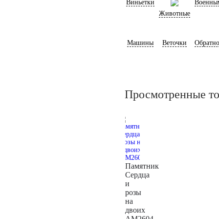
Виньетки
Военны
Животные
Машины
Веточки
Обратно
Просмотренные т
Памятник
Сердца
и
розы
на
двоих
AM2604