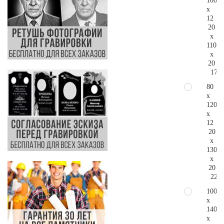
100
x
12
20
x
110
x
20
179.
80
x
120
x
12
20
x
130
x
20
225.
100
x
140
x