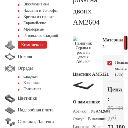
Эксклюзивные
двоих
Часовни и Голгофы
Кресты из гранита
AM2604
Европейские
Мраморные
Готовые со Скидкой
Материал
Комплексы
:
Цоколя
Полная
Ограды
оплата
Цветник АМ5121
(5%)
Сварная
Кованная
Цена
Гранитная
:
Цветники
О памятнике
75.100
Надгробная плита
Артикул
№ AM2604
руб.
Статус
В наличии
Столики, Лавочки
71.300
Гарантия
30 лет