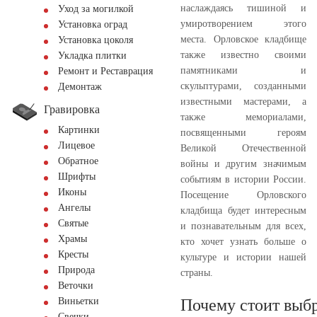
наслаждаясь тишиной и
Уход за могилкой
умиротворением этого
Установка оград
места. Орловское кладбище
Установка цоколя
также известно своими
Укладка плитки
памятниками и
Ремонт и Реставрация
скульптурами, созданными
Демонтаж
известными мастерами, а
Гравировка
также мемориалами,
Картинки
посвященными героям
Лицевое
Великой Отечественной
Обратное
войны и другим значимым
Шрифты
событиям в истории России.
Иконы
Посещение Орловского
Ангелы
кладбища будет интересным
Святые
и познавательным для всех,
Храмы
кто хочет узнать больше о
Кресты
культуре и истории нашей
Природа
страны.
Веточки
Почему стоит выбр
Виньетки
Свечки