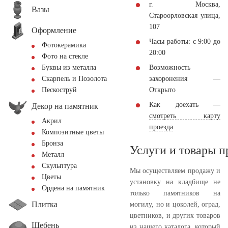
г. Москва,
Вазы
Староорловская улица,
107
Оформление
Часы работы: с 9:00 до
Фотокерамика
20:00
Фото на стекле
Возможность
Буквы из металла
захоронения —
Скарпель и Позолота
Открыто
Пескоструй
Как доехать —
Декор на памятник
смотреть карту
Акрил
проезда
Композитные цветы
Бронза
Услуги и товары 
Металл
Скульптура
Мы осуществляем продажу и
Цветы
установку на кладбище не
Ордена на памятник
только памятников на
Плитка
могилу, но и цоколей, оград,
цветников, и других товаров
Щебень
из нашего каталога, который