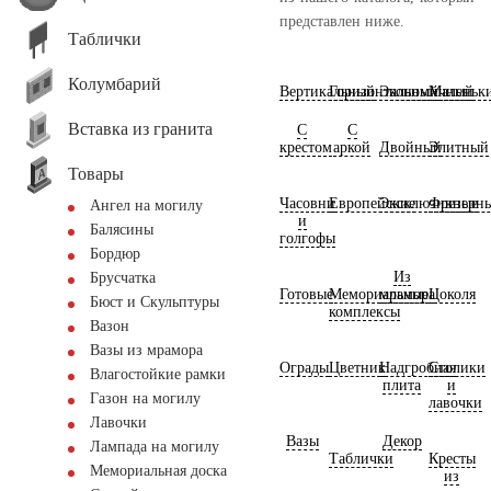
представлен ниже.
Таблички
Колумбарий
Вертикальный
Горизонтальный
Экономичный
Маленьк
Вставка из гранита
С
С
крестом
аркой
Двойный
Элитный
Товары
Часовни
Европейские
Эксклюзивные
Фрезерн
Ангел на могилу
и
Балясины
голгофы
Бордюр
Из
Брусчатка
Готовые
Мемориальные
мрамора
Цоколя
Бюст и Скульптуры
комплексы
Вазон
Вазы из мрамора
Ограды
Цветник
Надгробная
Столики
Влагостойкие рамки
плита
и
Газон на могилу
лавочки
Лавочки
Вазы
Декор
Лампада на могилу
Таблички
Кресты
Мемориальная доска
из