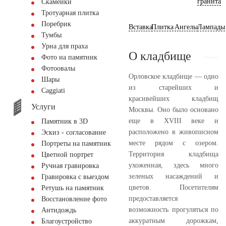
гранита
Скамейки
Тротуарная плитка
Поребрик
Вставка
Плитка
Ангелы
Лампады
Тумбы
Урна для праха
О кладбище
Фото на памятник
Фотоовалы
Орловское кладбище — одно
Шары
из старейших и
Сaggiati
красивейших кладбищ
Услуги
Москвы. Оно было основано
еще в XVIII веке и
Памятник в 3D
расположено в живописном
Эскиз - согласование
месте рядом с озером.
Портреты на памятник
Территория кладбища
Цветной портрет
ухоженная, здесь много
Ручная гравировка
зеленых насаждений и
Гравировка с выездом
цветов. Посетителям
Ретушь на памятник
предоставляется
Восстановление фото
возможность прогуляться по
Антидождь
аккуратным дорожкам,
Благоустройство