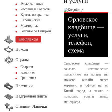
и услуги
Эксклюзивные
Часовни и Голгофы
Кресты из гранита
Орловское
Европейские
кладбище —
Мраморные
Готовые со Скидкой
услуги,
Комплексы
телефон,
схема
Цоколя
Ограды
Орловское кладбище —
Сварная
заказать изготовление
Кованная
памятников на могилу вы
Гранитная
можете онлайн через
корзину, в офисе на м.
Цветники
Китай город, а также с
Надгробная плита
помощью услуги выезд
менеджера.
Столики, Лавочки