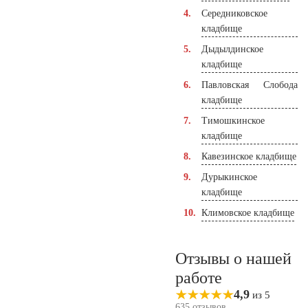
Середниковское
кладбище
Дыдылдинское
кладбище
Павловская Слобода
кладбище
Тимошкинское
кладбище
Кавезинское кладбище
Дурыкинское
кладбище
Климовское кладбище
Отзывы о нашей
работе
4,9
из 5
635 отзывов