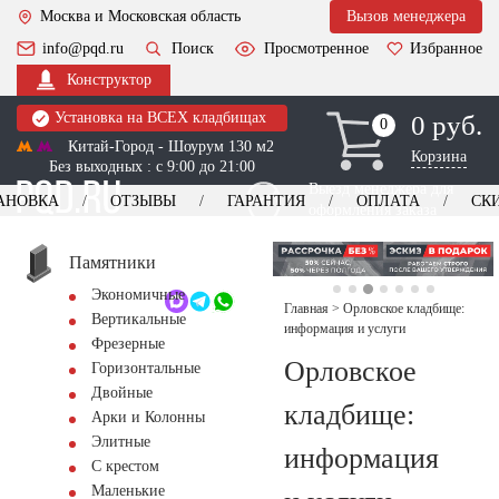
Москва и Московская область
Вызов менеджера
info@pqd.ru
Поиск
Просмотренное
Избранное
Конструктор
Установка на ВСЕХ кладбищах
0 руб.
0
0
Китай-Город - Шоурум 130 м2
Корзина
Без выходных : с 9:00 до 21:00
Выезд менеджера для
АНОВКА
ОТЗЫВЫ
ГАРАНТИЯ
ОПЛАТА
СК
оформления заказа
изготовление
Заказать выезд
памятников
+7 (495) 518-44-23
Памятники
Экономичные
Обратный звонок
Главная
>
Орловское кладбище:
Вертикальные
информация и услуги
Фрезерные
Орловское
Горизонтальные
Двойные
кладбище:
Арки и Колонны
Элитные
информация
С крестом
Маленькие