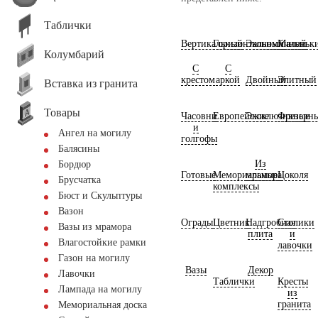
Таблички
Вертикальный
Горизонтальный
Экономичный
Маленьк
Колумбарий
С
С
крестом
аркой
Двойный
Элитный
Вставка из гранита
Товары
Часовни
Европейские
Эксклюзивные
Фрезерн
и
Ангел на могилу
голгофы
Балясины
Из
Бордюр
Готовые
Мемориальные
мрамора
Цоколя
Брусчатка
комплексы
Бюст и Скульптуры
Вазон
Ограды
Цветник
Надгробная
Столики
Вазы из мрамора
плита
и
Влагостойкие рамки
лавочки
Газон на могилу
Вазы
Декор
Лавочки
Таблички
Кресты
Лампада на могилу
из
гранита
Мемориальная доска