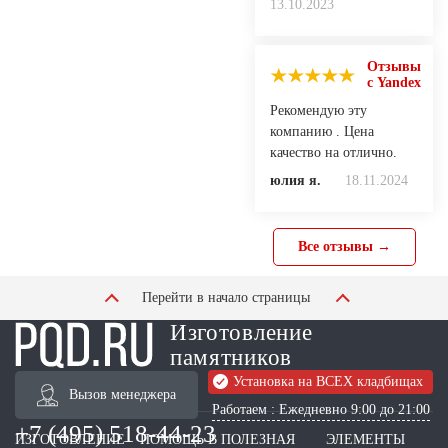
13.10.2023
Отзывы
с Yandex
Рекомендую эту
компанию . Цена
качество на отлично.
юлия я.
18.11.2024
Все отзывы →
Перейти в начало страницы
Изготовление
памятников
Установка на ВСЕХ кладбищах
Вызов менеджера
Работаем : Ежедневно 9:00 до 21:00
+7 (495) 518-44-23
ИЗГОТОВЛЕНИЕ
ПОМОЩЬ В
ПОЛЕЗНАЯ
ЭЛЕМЕНТЫ