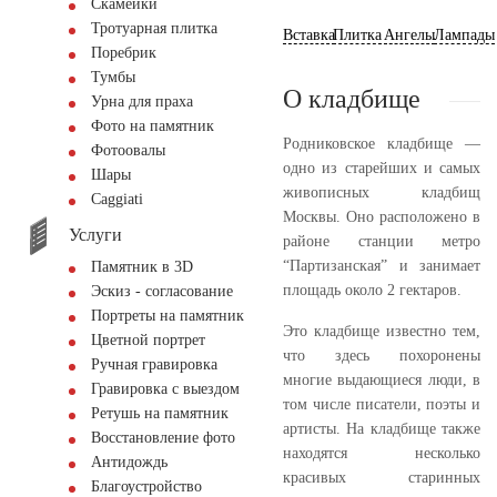
Скамейки
Тротуарная плитка
Вставка
Плитка
Ангелы
Лампады
Поребрик
Тумбы
О кладбище
Урна для праха
Фото на памятник
Родниковское кладбище —
Фотоовалы
одно из старейших и самых
Шары
живописных кладбищ
Сaggiati
Москвы. Оно расположено в
Услуги
районе станции метро
“Партизанская” и занимает
Памятник в 3D
площадь около 2 гектаров.
Эскиз - согласование
Портреты на памятник
Это кладбище известно тем,
Цветной портрет
что здесь похоронены
Ручная гравировка
многие выдающиеся люди, в
Гравировка с выездом
том числе писатели, поэты и
Ретушь на памятник
артисты. На кладбище также
Восстановление фото
находятся несколько
Антидождь
красивых старинных
Благоустройство