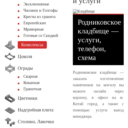
и услуги
Эксклюзивные
Часовни и Голгофы
Кресты из гранита
Родниковское
Европейские
кладбище —
Мраморные
Готовые со Скидкой
услуги,
Комплексы
телефон,
схема
Цоколя
Ограды
Родниковское кладбище —
Сварная
заказать изготовление
Кованная
памятников на могилу вы
Гранитная
можете онлайн через
корзину, в офисе на м.
Цветники
Китай город, а также с
Надгробная плита
помощью услуги выезд
менеджера.
Столики, Лавочки