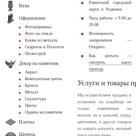
Раменский городской
Вазы
округ, п. Родники
Оформление
Часы работы: с 9:00 до
20:00
Фотокерамика
Возможность
Фото на стекле
захоронения —
Буквы из металла
Открыто
Скарпель и Позолота
Пескоструй
Как доехать —
смотреть карту
Декор на памятник
проезда
Акрил
Композитные цветы
Услуги и товары 
Бронза
Металл
Мы осуществляем продажу и
Скульптура
установку на кладбище не
Цветы
только памятников на
Ордена на памятник
могилу, но и цоколей, оград,
Плитка
цветников, и других товаров
из нашего каталога, который
Щебень
представлен ниже.