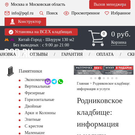
Москва и Московская область
Вызов менеджера
info@pqd.ru
Поиск
Просмотренное
Избранное
Конструктор
Установка на ВСЕХ кладбищах
0 руб.
0
0
Китай-Город - Шоурум 130 м2
Корзина
Без выходных : с 9:00 до 21:00
Выезд менеджера для
АНОВКА
ОТЗЫВЫ
ГАРАНТИЯ
ОПЛАТА
СК
оформления заказа
изготовление
Заказать выезд
памятников
+7 (495) 518-44-23
Памятники
Экономичные
Обратный звонок
Главная
>
Родниковское кладбище:
Вертикальные
информация и услуги
Фрезерные
Родниковское
Горизонтальные
Двойные
кладбище:
Арки и Колонны
Элитные
информация
С крестом
Маленькие