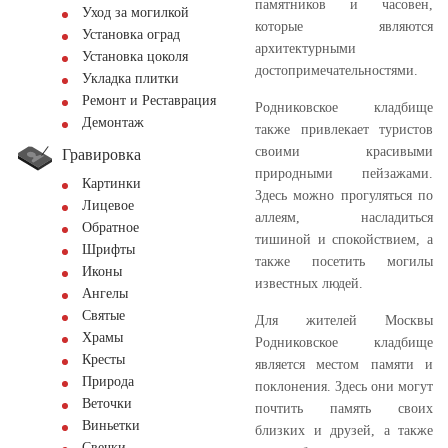
памятников и часовен,
Уход за могилкой
которые являются
Установка оград
архитектурными
Установка цоколя
достопримечательностями.
Укладка плитки
Ремонт и Реставрация
Родниковское кладбище
Демонтаж
также привлекает туристов
своими красивыми
Гравировка
природными пейзажами.
Картинки
Здесь можно прогуляться по
Лицевое
аллеям, насладиться
Обратное
тишиной и спокойствием, а
Шрифты
также посетить могилы
Иконы
известных людей.
Ангелы
Святые
Для жителей Москвы
Храмы
Родниковское кладбище
Кресты
является местом памяти и
Природа
поклонения. Здесь они могут
Веточки
почтить память своих
Виньетки
близких и друзей, а также
Свечки