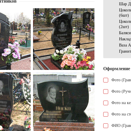
ятников
Шар Д
Цокол
(6шт)
Цокол
(2шт)
Баляс
Наклад
Ваза 
Грани
Оформление
Фото (Гра
Фото (Руч
Фото на к
Фото на ст
ФИО (Грав