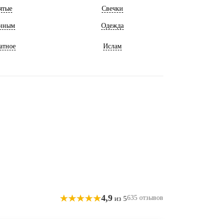
ятые
Свечки
нным
Одежда
атное
Ислам
4,9
635 отзывов
из 5