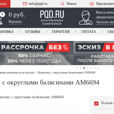
жера
info@pqd.ru
Поиск
Просмотре
Выезд мене
0 руб.
0
0
оформления
изготовление
Корзина
Заказать вы
памятников
АНОВКА
ОТЗЫВЫ
ГАРАНТИЯ
ОПЛАТА
СК
ьные комплексы на могилу
>
Комплекс с округлыми балясинами AM6694
 с округлыми балясинами AM6694
Полная 