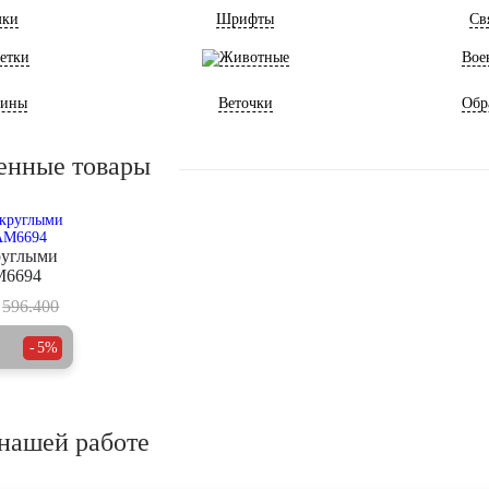
мки
Шрифты
Св
етки
Животные
Вое
ины
Веточки
Обр
енные товары
руглыми
M6694
596.400
5%
нашей работе