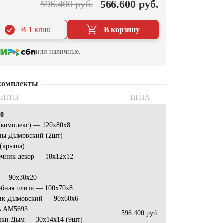
566.600 руб.
596.400 руб.
В 1 клик
В корзину
или наличные.
комплекты
ЕНТЫ
ЦЕНА
00
(комплекс) — 120x80x8
ны Дымовский (2шт)
 (крыша)
ечник декор — 18x12x12
а
 — 90x30x20
обная плита — 100x70x8
ик Дымовский — 90x60x6
ь АМ5693
596.400 руб.
ики Дым — 30x14x14 (9шт)