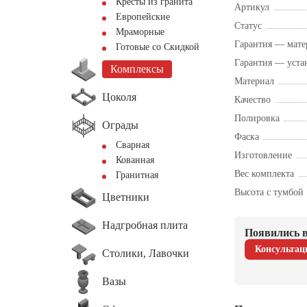
Кресты из гранита
Артикул
Европейские
Статус
Мраморные
Гарантия — мате
Готовые со Скидкой
Гарантия — уста
Комплексы
Материал
Цоколя
Качество
Полировка
Ограды
Фаска
Сварная
Изготовление
Кованная
Вес комплекта
Гранитная
Высота с тумбой
Цветники
Надгробная плита
Появились в
Консультац
Столики, Лавочки
Вазы