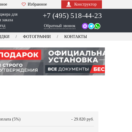
нное
Избранное
Конструктор
+7 (495) 518-44-23
джера для
 заказа
езд
Обратный звонок
ИДКИ
ФОТОГРАФИИ
КОНТАКТЫ
оплата (5%)
- 29.820 руб.