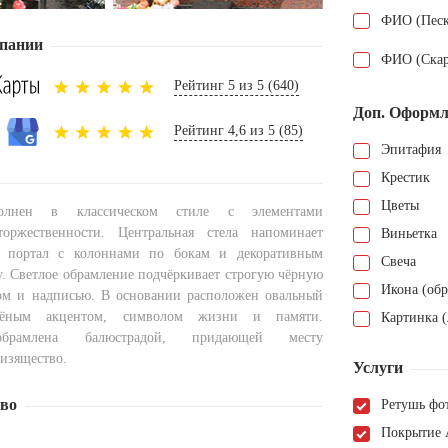
ФИО (Песк
пании
ФИО (Скар
Рейтинг 5 из 5 (640)
Доп. Оформл
Рейтинг 4,6 из 5 (85)
Эпитафия
Крестик
Цветы
олнен в классическом стиле с элементами
торжественности. Центральная стела напоминает
Виньетка
 портал с колоннами по бокам и декоративным
Свеча
у. Светлое обрамление подчёркивает строгую чёрную
Икона (обр
ом и надписью. В основании расположен овальный
лёным акцентом, символом жизни и памяти.
Картинка (
брамлена балюстрадой, придающей месту
 изящество.
Услуги
тво
Ретушь фо
Покрытие 