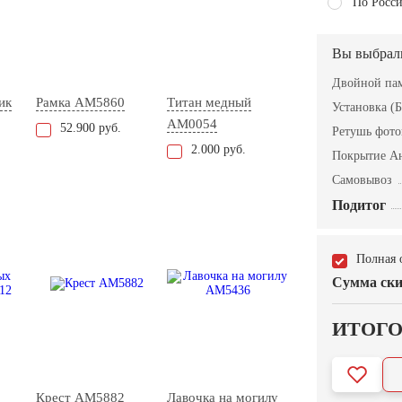
По Росси
Вы выбрал
Двойной пам
ик
Рамка AM5860
Титан медный
Установка (Б
AM0054
52.900 руб.
Ретушь фот
2.000 руб.
Покрытие А
Самовывоз
Подитог
Полная 
Сумма ски
ИТОГ
Крест AM5882
Лавочка на могилу