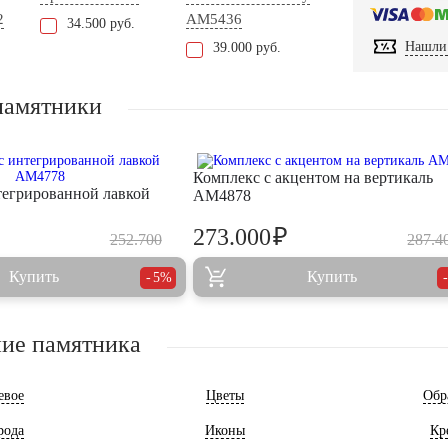
2
AM5436
34.500 руб.
Нашли 
39.000 руб.
памятники
Комплекс с акцентом на вертикаль
тегрированной лавкой
AM4878
₽
273.000
252.700
287.4
Купить
Купить
5%
ие памятника
евое
Цветы
Обр
рода
Иконы
Кр