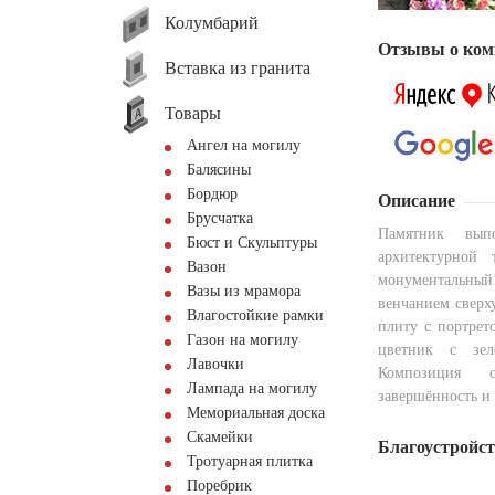
Колумбарий
Отзывы о ком
Вставка из гранита
Товары
Ангел на могилу
Балясины
Бордюр
Описание
Брусчатка
Памятник вып
Бюст и Скульптуры
архитектурной 
Вазон
монументальный
Вазы из мрамора
венчанием сверх
Влагостойкие рамки
плиту с портрет
Газон на могилу
цветник с зе
Лавочки
Композиция о
Лампада на могилу
завершённость и
Мемориальная доска
Скамейки
Благоустройс
Тротуарная плитка
Поребрик