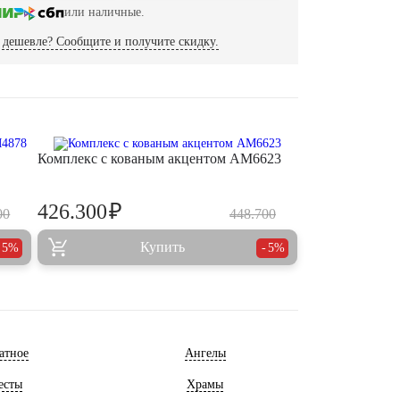
или наличные.
дешевле? Сообщите и получите скидку.
Комплекс с кованым акцентом AM6623
₽
426.300
00
448.700
Купить
5%
5%
атное
Ангелы
есты
Храмы