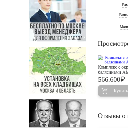
Ра
Винь
Маш
Просмотр
Комплекс с ок
балясинами A
₽
566.600
Купить
Отзывы о 