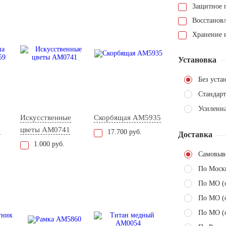
Защитное 
Восстанов
Хранение н
Установка
Без уста
Стандарт
Усиленна
Искусственные
Скорбящая AM5935
9
цветы AM0741
17.700 руб.
Доставка
1.000 руб.
Самовыв
По Моск
По МО (
По МО (
По МО (