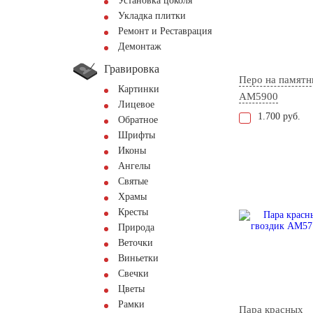
Установка цоколя
Укладка плитки
Ремонт и Реставрация
Демонтаж
Гравировка
Перо на памятн
Картинки
AM5900
Лицевое
1.700 руб.
Обратное
Шрифты
Иконы
Ангелы
Святые
Храмы
Кресты
Природа
Веточки
Виньетки
Свечки
Цветы
Рамки
Пара красных