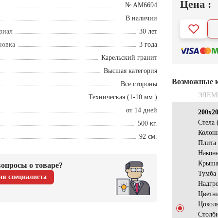
Цена :
№ AM6694
В наличии
риал
30 лет
новка
3 года
Карельский гранит
Высшая категория
Возможные 
Все стороны
ЭЛЕМ
Техническая (1-10 мм.)
от 14 дней
200х2
Стела 
500 кг.
Колон
92 см.
Плита
Након
Крыш
опросы о товаре?
Тумба
ия специалиста
Надгр
Цветн
Цокол
Столб