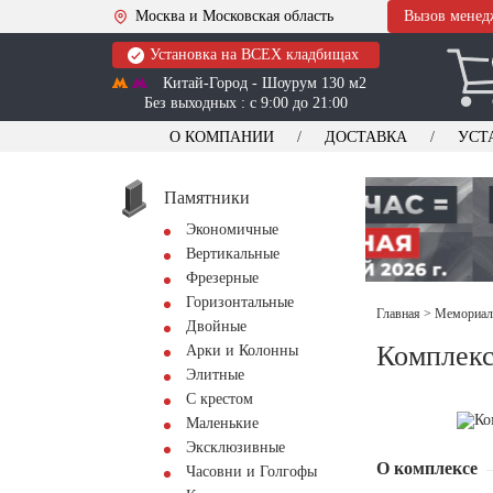
Москва и Московская область
Вызов менед
Установка на ВСЕХ кладбищах
Китай-Город - Шоурум 130 м2
Без выходных : с 9:00 до 21:00
О КОМПАНИИ
ДОСТАВКА
УСТ
Памятники
Экономичные
Вертикальные
Фрезерные
Горизонтальные
Главная
>
Мемориал
Двойные
Комплекс
Арки и Колонны
Элитные
С крестом
Маленькие
Эксклюзивные
О комплексе
Часовни и Голгофы