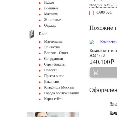
Ислам
гвоздик AM571
Военные
8.600 руб.
Машины
Животные
Одежда
Похожие 
Блог
Материалы
Эпитафии
Комплекс с ин
Вопрос - Ответ
AM4778
Сотрудники
₽
240.100
Сертификаты
Новости
Пресса о нас
Вакансии
Кладбища Москвы
Оформлен
Города обслуживания
Карта сайта
Лиц
При