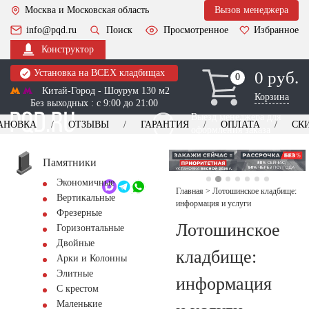
Москва и Московская область
Вызов менеджера
info@pqd.ru
Поиск
Просмотренное
Избранное
Конструктор
Установка на ВСЕХ кладбищах
0 руб.
0
0
Китай-Город - Шоурум 130 м2
Корзина
Без выходных : с 9:00 до 21:00
Выезд менеджера для
АНОВКА
ОТЗЫВЫ
ГАРАНТИЯ
ОПЛАТА
СК
оформления заказа
изготовление
Заказать выезд
памятников
+7 (495) 518-44-23
Памятники
Экономичные
Обратный звонок
Главная
>
Лотошинское кладбище:
Вертикальные
информация и услуги
Фрезерные
Лотошинское
Горизонтальные
Двойные
кладбище:
Арки и Колонны
Элитные
информация
С крестом
Маленькие