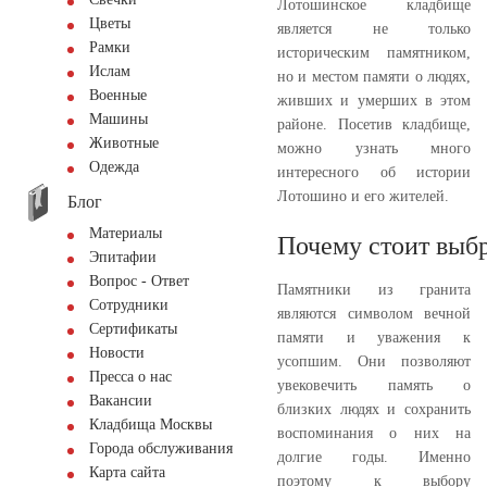
Лотошинское кладбище
Цветы
является не только
Рамки
историческим памятником,
Ислам
но и местом памяти о людях,
Военные
живших и умерших в этом
Машины
районе. Посетив кладбище,
Животные
можно узнать много
Одежда
интересного об истории
Лотошино и его жителей.
Блог
Материалы
Почему стоит выбр
Эпитафии
Вопрос - Ответ
Памятники из гранита
Сотрудники
являются символом вечной
Сертификаты
памяти и уважения к
Новости
усопшим. Они позволяют
Пресса о нас
увековечить память о
Вакансии
близких людях и сохранить
Кладбища Москвы
воспоминания о них на
Города обслуживания
долгие годы. Именно
Карта сайта
поэтому к выбору