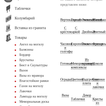
представлен ниже.
Таблички
Колумбарий
Вертикальный
Горизонтальный
Экономичный
Маленьк
Вставка из гранита
С
С
крестом
аркой
Двойный
Элитный
Товары
Часовни
Европейские
Эксклюзивные
Фрезерн
Ангел на могилу
и
Балясины
голгофы
Бордюр
Из
Брусчатка
Готовые
Мемориальные
мрамора
Цоколя
Бюст и Скульптуры
комплексы
Вазон
Вазы из мрамора
Ограды
Цветник
Надгробная
Столики
Влагостойкие рамки
плита
и
Газон на могилу
лавочки
Лавочки
Вазы
Декор
Лампада на могилу
Таблички
Кресты
Мемориальная доска
из