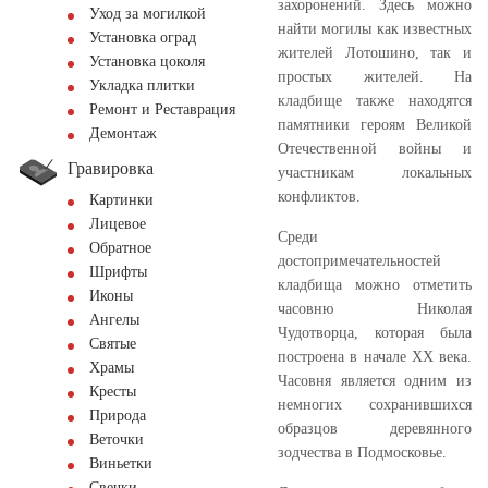
захоронений. Здесь можно
Уход за могилкой
найти могилы как известных
Установка оград
жителей Лотошино, так и
Установка цоколя
простых жителей. На
Укладка плитки
кладбище также находятся
Ремонт и Реставрация
памятники героям Великой
Демонтаж
Отечественной войны и
Гравировка
участникам локальных
конфликтов.
Картинки
Лицевое
Среди
Обратное
достопримечательностей
Шрифты
кладбища можно отметить
Иконы
часовню Николая
Ангелы
Чудотворца, которая была
Святые
построена в начале XX века.
Храмы
Часовня является одним из
Кресты
немногих сохранившихся
Природа
образцов деревянного
Веточки
зодчества в Подмосковье.
Виньетки
Свечки