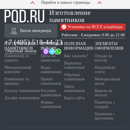
Перейти в начало страницы
Изготовление
памятников
Установка на ВСЕХ кладбищах
Вызов менеджера
Работаем : Ежедневно 9:00 до 21:00
+7 (495) 518-44-23
ИЗГОТОВЛЕНИЕ
ПОМОЩЬ В
ПОЛЕЗНАЯ
ЭЛЕМЕНТЫ
ПАМЯТНИКОВ
ВЫБОРЕ
ИНФОРМАЦИЯ
ОФОРМЛЕНИЯ
Обратный звонок
Памятники из
Цены на
Как заказать?
Ограда на
гранита
памятники
могилу
Варианты
Мемориальный
Виды
памятников
Надгробная
комплекс
памятников
плита
Образцы
Памятники из
Проект
памятников
Мемориальная
мрамора
памятников
доска
Завод
Каталог памятников
Рисунки
памятников
Цоколь на
памятников
могилу
Дизайн памятников
Карта сайта
Формы
Памятник с
памятников
оградой
Памятник с
цветником