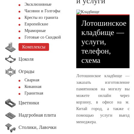
и услуги
Эксклюзивные
Часовни и Голгофы
Кресты из гранита
Лотошинское
Европейские
кладбище —
Мраморные
Готовые со Скидкой
услуги,
Комплексы
телефон,
схема
Цоколя
Ограды
Лотошинское кладбище —
Сварная
заказать изготовление
Кованная
памятников на могилу вы
Гранитная
можете онлайн через
корзину, в офисе на м.
Цветники
Китай город, а также с
Надгробная плита
помощью услуги выезд
менеджера.
Столики, Лавочки