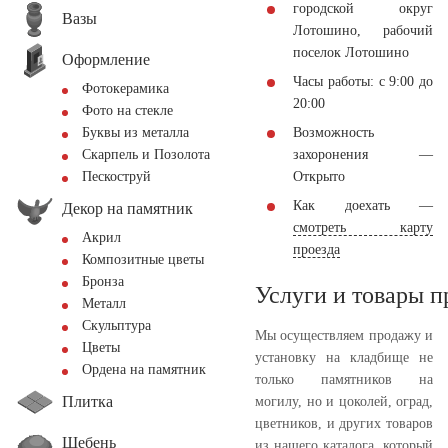
городской округ
Вазы
Лотошино, рабочий
поселок Лотошино
Оформление
Часы работы: с 9:00 до
Фотокерамика
20:00
Фото на стекле
Возможность
Буквы из металла
захоронения —
Скарпель и Позолота
Открыто
Пескоструй
Как доехать —
Декор на памятник
смотреть карту
Акрил
проезда
Композитные цветы
Бронза
Услуги и товары 
Металл
Скульптура
Мы осуществляем продажу и
Цветы
установку на кладбище не
Ордена на памятник
только памятников на
Плитка
могилу, но и цоколей, оград,
цветников, и других товаров
Щебень
из нашего каталога, который