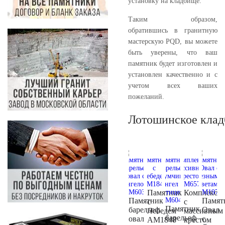
установку на кладбище.
Таким образом,
обратившись в гранитную
мастерскую PQD, вы можете
быть уверены, что ваш
памятник будет изготовлен и
установлен качественно и с
учетом всех ваших
пожеланий.
Лотошинское клад
Памятник
Комплекс
Памятник
Памят
с
с
Памятник
барельеф
Овал
Лебедем
массивным
барельеф
овал
с
AM1848
крестом