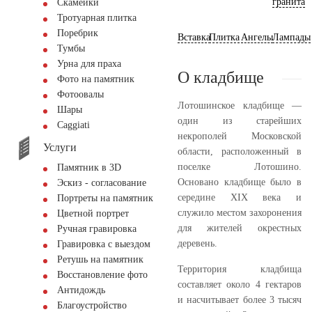
гранита
Скамейки
Тротуарная плитка
Поребрик
Вставка
Плитка
Ангелы
Лампады
Тумбы
Урна для праха
О кладбище
Фото на памятник
Фотоовалы
Лотошинское кладбище —
Шары
один из старейших
Сaggiati
некрополей Московской
Услуги
области, расположенный в
поселке Лотошино.
Памятник в 3D
Основано кладбище было в
Эскиз - согласование
середине XIX века и
Портреты на памятник
служило местом захоронения
Цветной портрет
для жителей окрестных
Ручная гравировка
деревень.
Гравировка с выездом
Ретушь на памятник
Территория кладбища
Восстановление фото
составляет около 4 гектаров
Антидождь
и насчитывает более 3 тысяч
Благоустройство