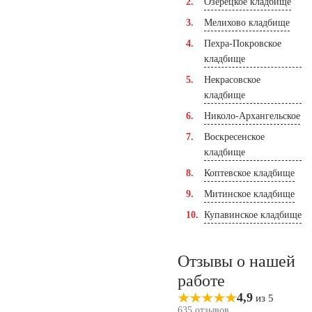
Озерецкое кладбище
Мелихово кладбище
Пехра-Покровское
кладбище
Некрасовское
кладбище
Николо-Архангельское
Воскресенское
кладбище
Коптевское кладбище
Митинское кладбище
Купавинское кладбище
Отзывы о нашей
работе
4,9
из 5
635 отзывов